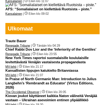
Kansalainen
|
Eilen klo 11:07
AFS: “Somalialaiset on kiellettävä Ruotsista – piste.”
Kansalainen
|
Eilen klo 09:02
Ulkomaat
Traute Bauer
Renegade Tribune
|
Tänään klo 04:29
Chief Rabbi Dov Lior and the ‘Inferiority of the Gentiles’
Renegade Tribune
|
Eilen klo 23:55
New York Times raportoi suomalaisille koululaisille
levitettävästä Venäjän vastaisesta propagandasta
MV-lehti
|
Eilen klo 21:17
Kansallisten lippujen katukielto Britanniassa
MV-lehti
|
Eilen klo 21:07
In Praise of North Germanic Man: Introduction to Julius
Langbehn’s ‘Rembrandt as Educator‘ (Virtus Editions,
2026)
The Occidental Observer
|
Eilen klo 20:05
Kiovan joukot käyttäneet kaikkia Naton välineitä Venäjää
vastaan – Ukrainan asevoimien entinen ylipäällikkö
MV-lehti
|
Eilen klo 19:20