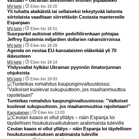
vastaan – Ukrainan asevoimien entinen ylipäällikkö
MV-lehti
|
Eilen klo 19:20
Yli tuhatta alaikäistä tai sellaiseksi tekeytyvää laitonta
siirtolaista vaaditaan siirrettävän Ceutasta mantereelle
Espanjaan
MV-lehti
|
Eilen klo 18:51
Suurpankit auttoivat eliitin pedofiilirenkaan johtajaa
Jeffrey Epsteinia miljardien dollarien rahansiirroissa
MV-lehti
|
Eilen klo 18:29
Agenda on nostaa EU-kansalaisten eläkeikää yli 70
ikävuoteen
MV-lehti
|
Eilen klo 18:14
Yhdysvallat hylkäsi Ukrainan pyynnön ilmatorjunnan
ohjuksista
MV-lehti
|
Eilen klo 18:03
Tunteikas romahdus kaupunginvaltuustossa: ”Valkoiset
kuolevat sukupuuttoon, jos maahanmuuttoa rajoitetaan!”
Kansalainen
|
Eilen klo 13:03
Ceutan kaaos ei ollut yllätys – näin Espanja loi täydellisen
houkutusvaikutuksen arabimaista tuleville