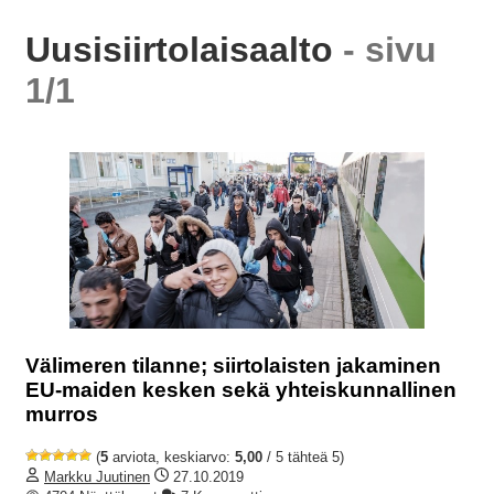
Uusisiirtolaisaalto
- sivu
1/1
Välimeren tilanne; siirtolaisten jakaminen
EU-maiden kesken sekä yhteiskunnallinen
murros
(
5
arviota, keskiarvo:
5,00
/ 5 tähteä 5)
Markku Juutinen
27.10.2019