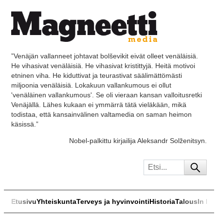
”Venäjän vallanneet johtavat bolševikit eivät olleet venäläisiä.
He vihasivat venäläisiä. He vihasivat kristittyjä. Heitä motivoi
etninen viha. He kiduttivat ja teurastivat säälimättömästi
miljoonia venäläisiä. Lokakuun vallankumous ei ollut
'venäläinen vallankumous'. Se oli vieraan kansan valloitusretki
Venäjällä. Lähes kukaan ei ymmärrä tätä vieläkään, mikä
todistaa, että kansainvälinen valtamedia on saman heimon
käsissä.”
Nobel-palkittu kirjailija Aleksandr Solženitsyn.
Etusivu
Yhteiskunta
Terveys ja hyvinvointi
Historia
Talous
In Eng