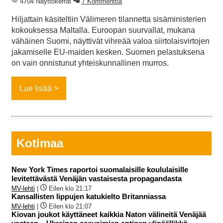
4704 Näyttökerrat
7 Kommenttia
Hiljattain käsiteltiin Välimeren tilannetta sisäministerien
kokouksessa Maltalla. Euroopan suurvallat, mukana
vähäinen Suomi, näyttivät vihreää valoa siirtolaisvirtojen
jakamiselle EU-maiden kesken. Suomen pelastuksena
on vain onnistunut yhteiskunnallinen murros.
Lue lisää
Kotimaa
New York Times raportoi suomalaisille koululaisille
levitettävästä Venäjän vastaisesta propagandasta
MV-lehti
|
Eilen klo 21:17
Kansallisten lippujen katukielto Britanniassa
MV-lehti
|
Eilen klo 21:07
Kiovan joukot käyttäneet kaikkia Naton välineitä Venäjää