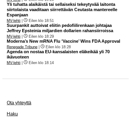
Yli tuhatta alaikäistä tai sellaiseksi tekeytyvää laitonta
siirtolaista vaaditaan siirrettävän Ceutasta mantereelle
Espanjaan
MV-lehti
|
Eilen klo 18:51
Suurpankit auttoivat eliitin pedofiilirenkaan johtajaa
Jeffrey Epsteinia miljardien dollarien rahansiirroissa
MV-lehti
|
Eilen klo 18:29
Moderna’s New mRNA Flu ‘Vaccine’ Wins FDA Approval
Renegade Tribune
|
Eilen klo 18:28
Agenda on nostaa EU-kansalaisten eläkeikää yli 70
ikävuoteen
MV-lehti
|
Eilen klo 18:14
Ota yhteyttä
Haku