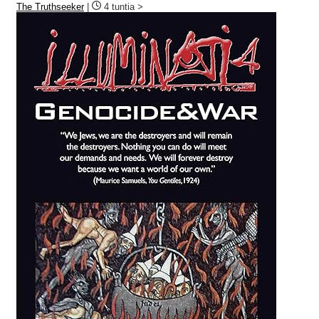
The Truthseeker
|
4 tuntia >