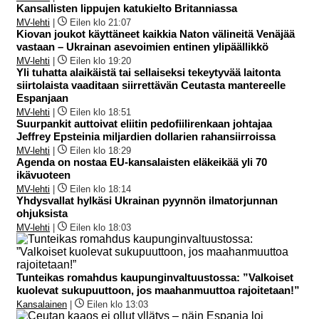
Kansallisten lippujen katukielto Britanniassa
MV-lehti
|
Eilen klo 21:07
Kiovan joukot käyttäneet kaikkia Naton välineitä Venäjää
vastaan – Ukrainan asevoimien entinen ylipäällikkö
MV-lehti
|
Eilen klo 19:20
Yli tuhatta alaikäistä tai sellaiseksi tekeytyvää laitonta
siirtolaista vaaditaan siirrettävän Ceutasta mantereelle
Espanjaan
MV-lehti
|
Eilen klo 18:51
Suurpankit auttoivat eliitin pedofiilirenkaan johtajaa
Jeffrey Epsteinia miljardien dollarien rahansiirroissa
MV-lehti
|
Eilen klo 18:29
Agenda on nostaa EU-kansalaisten eläkeikää yli 70
ikävuoteen
MV-lehti
|
Eilen klo 18:14
Yhdysvallat hylkäsi Ukrainan pyynnön ilmatorjunnan
ohjuksista
MV-lehti
|
Eilen klo 18:03
Tunteikas romahdus kaupunginvaltuustossa: ”Valkoiset
kuolevat sukupuuttoon, jos maahanmuuttoa rajoitetaan!”
Kansalainen
|
Eilen klo 13:03