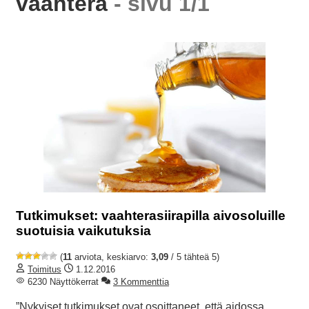
vaahtera
- sivu 1/1
Tutkimukset: vaahterasiirapilla aivosoluille
suotuisia vaikutuksia
(
11
arviota, keskiarvo:
3,09
/ 5 tähteä 5)
Toimitus
1.12.2016
6230 Näyttökerrat
3 Kommenttia
”Nykyiset tutkimukset ovat osoittaneet, että aidossa