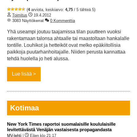
(
4
arviota, keskiarvo:
4,75
/ 5 tähteä 5)
Toimitus
19.4.2012
3083 Näyttökerrat
0 Kommenttia
Yhä useampi joutuu taajamissa tilan puutteen vuoksi
rakentamaan talonsa ahtaalle tai maastoltaan hankalalle
tontille. Louhikot ja hetteiköt ovat melko epäkiitollisia
paikkoja puutarhanhoitajalle. Niiden perusta kannattaa
tehdä huolella jo heti alussa.
Lue lisää
Kotimaa
New York Times raportoi suomalaisille koululaisille
levitettävästä Venäjän vastaisesta propagandasta
MV-lehti
|
Eilen klo 21:17