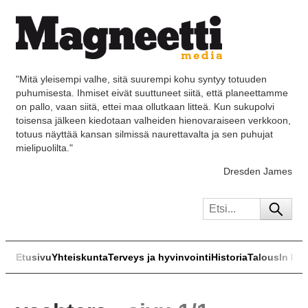
"Mitä yleisempi valhe, sitä suurempi kohu syntyy totuuden
puhumisesta. Ihmiset eivät suuttuneet siitä, että planeettamme
on pallo, vaan siitä, ettei maa ollutkaan litteä. Kun sukupolvi
toisensa jälkeen kiedotaan valheiden hienovaraiseen verkkoon,
totuus näyttää kansan silmissä naurettavalta ja sen puhujat
mielipuolilta."
Dresden James
Etusivu
Yhteiskunta
Terveys ja hyvinvointi
Historia
Talous
In Eng