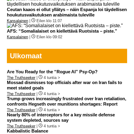
Ceutan kaaos ei ollut yllätys – näin Espanja loi täydellisen
houkutusvaikutuksen arabimaista tuleville
Kansalainen
|
Eilen klo 11:07
AFS: “Somalialaiset on kiellettävä Ruotsista – piste.”
Kansalainen
|
Eilen klo 09:02
Ulkomaat
Are You Ready for the “Rogue AI” Psy-Op?
The Truthseeker
|
4 tuntia >
Mossad dismisses top officials after war on Iran fails to
meet stated goals
The Truthseeker
|
4 tuntia >
Trump grows increasingly frustrated over Iran retaliation,
confronts Hegseth over munitions shortages: Report
The Truthseeker
|
4 tuntia >
Nearly 80% of interceptors for a key missile defense
system depleted, sources say
The Truthseeker
|
4 tuntia >
Kabbalistic Balance