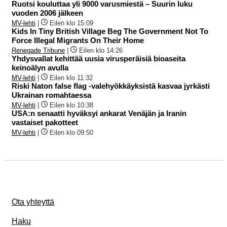
Ruotsi kouluttaa yli 9000 varusmiestä – Suurin luku
vuoden 2006 jälkeen
MV-lehti
|
Eilen klo 15:09
Kids In Tiny British Village Beg The Government Not To
Force Illegal Migrants On Their Home
Renegade Tribune
|
Eilen klo 14:26
Yhdysvallat kehittää uusia virusperäisiä bioaseita
keinoälyn avulla
MV-lehti
|
Eilen klo 11:32
Riski Naton false flag -valehyökkäyksistä kasvaa jyrkästi
Ukrainan romahtaessa
MV-lehti
|
Eilen klo 10:38
USA:n senaatti hyväksyi ankarat Venäjän ja Iranin
vastaiset pakotteet
MV-lehti
|
Eilen klo 09:50
Ota yhteyttä
Haku