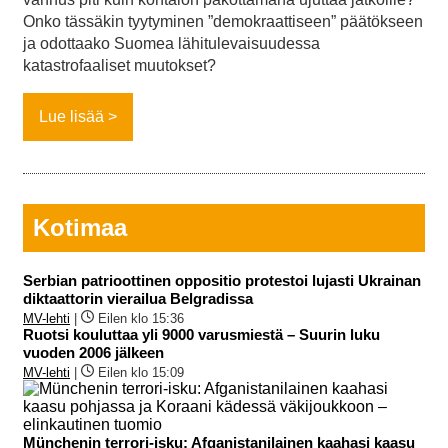
Onko tässäkin tyytyminen ”demokraattiseen” päätökseen
ja odottaako Suomea lähitulevaisuudessa
katastrofaaliset muutokset?
Lue lisää
Kotimaa
Serbian patrioottinen oppositio protestoi lujasti Ukrainan
diktaattorin vierailua Belgradissa
MV-lehti
|
Eilen klo 15:36
Ruotsi kouluttaa yli 9000 varusmiestä – Suurin luku
vuoden 2006 jälkeen
MV-lehti
|
Eilen klo 15:09
Münchenin terrori-isku: Afganistanilainen kaahasi kaasu