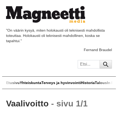
"On väärin kysyä, miten holokausti oli teknisesti mahdollista
toteuttaa. Holokausti oli teknisesti mahdollinen, koska se
tapahtui."
Fernand Braudel
Etusivu
Yhteiskunta
Terveys ja hyvinvointi
Historia
Talous
In Eng
Vaalivoitto
- sivu 1/1