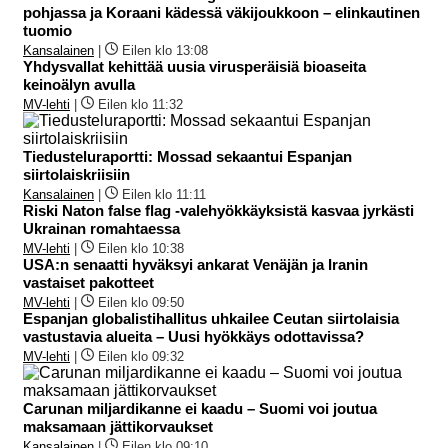
pohjassa ja Koraani kädessä väkijoukkoon – elinkautinen
tuomio
Kansalainen
|
Eilen klo 13:08
Yhdysvallat kehittää uusia virusperäisiä bioaseita
keinoälyn avulla
MV-lehti
|
Eilen klo 11:32
Tiedusteluraportti: Mossad sekaantui Espanjan
siirtolaiskriisiin
Kansalainen
|
Eilen klo 11:11
Riski Naton false flag -valehyökkäyksistä kasvaa jyrkästi
Ukrainan romahtaessa
MV-lehti
|
Eilen klo 10:38
USA:n senaatti hyväksyi ankarat Venäjän ja Iranin
vastaiset pakotteet
MV-lehti
|
Eilen klo 09:50
Espanjan globalistihallitus uhkailee Ceutan siirtolaisia
vastustavia alueita – Uusi hyökkäys odottavissa?
MV-lehti
|
Eilen klo 09:32
Carunan miljardikanne ei kaadu – Suomi voi joutua
maksamaan jättikorvaukset
Kansalainen
|
Eilen klo 09:10