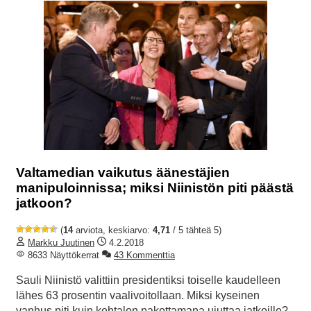
Valtamedian vaikutus äänestäjien
manipuloinnissa; miksi Niinistön piti päästä
jatkoon?
(
14
arviota, keskiarvo:
4,71
/ 5 tähteä 5)
Markku Juutinen
4.2.2018
8633 Näyttökerrat
43 Kommenttia
Sauli Niinistö valittiin presidentiksi toiselle kaudelleen
lähes 63 prosentin vaalivoitollaan. Miksi kyseinen
vanhus piti kuin kohtalon pakottamana ujuttaa jatkoille?