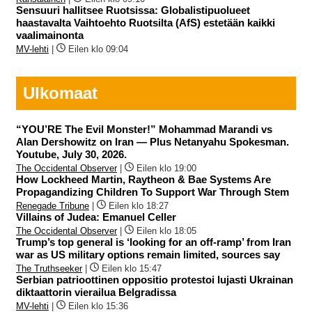
Sensuuri hallitsee Ruotsissa: Globalistipuolueet
haastavalta Vaihtoehto Ruotsilta (AfS) estetään kaikki
vaalimainonta
MV-lehti
|
Eilen klo 09:04
Ulkomaat
“YOU’RE The Evil Monster!” Mohammad Marandi vs
Alan Dershowitz on Iran — Plus Netanyahu Spokesman.
Youtube, July 30, 2026.
The Occidental Observer
|
Eilen klo 19:00
How Lockheed Martin, Raytheon & Bae Systems Are
Propagandizing Children To Support War Through Stem
Renegade Tribune
|
Eilen klo 18:27
Villains of Judea: Emanuel Celler
The Occidental Observer
|
Eilen klo 18:05
Trump’s top general is ‘looking for an off-ramp’ from Iran
war as US military options remain limited, sources say
The Truthseeker
|
Eilen klo 15:47
Serbian patrioottinen oppositio protestoi lujasti Ukrainan
diktaattorin vierailua Belgradissa
MV-lehti
|
Eilen klo 15:36