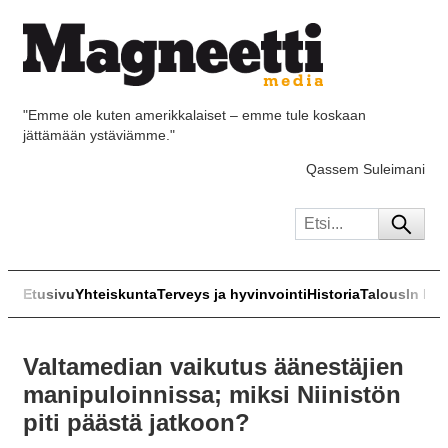
"Emme ole kuten amerikkalaiset – emme tule koskaan
jättämään ystäviämme."
Qassem Suleimani
Etusivu
Yhteiskunta
Terveys ja hyvinvointi
Historia
Talous
In Eng
Valtamedian vaikutus äänestäjien
manipuloinnissa; miksi Niinistön
piti päästä jatkoon?