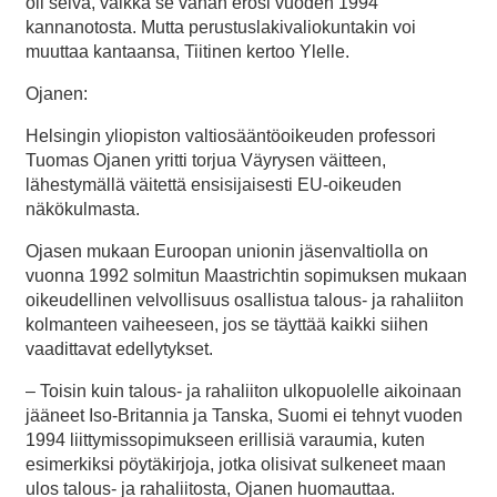
oli selvä, vaikka se vähän erosi vuoden 1994
kannanotosta. Mutta perustuslakivaliokuntakin voi
muuttaa kantaansa, Tiitinen kertoo Ylelle.
Ojanen:
Helsingin yliopiston valtiosääntöoikeuden professori
Tuomas Ojanen yritti torjua Väyrysen väitteen,
lähestymällä väitettä ensisijaisesti EU-oikeuden
näkökulmasta.
Ojasen mukaan Euroopan unionin jäsenvaltiolla on
vuonna 1992 solmitun Maastrichtin sopimuksen mukaan
oikeudellinen velvollisuus osallistua talous- ja rahaliiton
kolmanteen vaiheeseen, jos se täyttää kaikki siihen
vaadittavat edellytykset.
– Toisin kuin talous- ja rahaliiton ulkopuolelle aikoinaan
jääneet Iso-Britannia ja Tanska, Suomi ei tehnyt vuoden
1994 liittymissopimukseen erillisiä varaumia, kuten
esimerkiksi pöytäkirjoja, jotka olisivat sulkeneet maan
ulos talous- ja rahaliitosta, Ojanen huomauttaa.