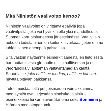
Mitä Niinistön vaalivoitto kertoo?
Niinistön vaalivoitto on virittänyt epäilyjä jopa
vaalivilpistä, joka voi hyvinkin olla yksi mahdollisuus
Suomen korruptoituneessa järjestelmässä. Vaalivilpin
aukoton todistaminen on kuitenkin vaikeaa, joten emme
tuhlaa siihen enempää palstatilaa.
Sitä vastoin näytämme esimerkit äänestäjien tietoisesta
harhauttamisesta globaalin eliitin hallitseman ja osin
verorahoilla ylläpitämän valtavirtamedian kautta.
Sanonta
se, joka hallitsee mediaa, hallitsee kansaa,
näyttää pitävän paikkansa.
Tulee muistaa, että pohjoismaiden voimakkaimmat
mediayhtiöt ovat järjestään sionistitaustaisia –
esimerkkeinä
Erkon
suvun Sanoma sekä
Bonnierin
ja
Hjörnen mediaimperiumit.