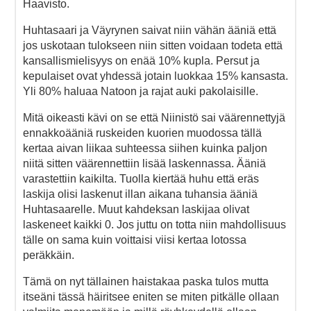
Haavisto.
Huhtasaari ja Väyrynen saivat niin vähän ääniä että
jos uskotaan tulokseen niin sitten voidaan todeta että
kansallismielisyys on enää 10% kupla. Persut ja
kepulaiset ovat yhdessä jotain luokkaa 15% kansasta.
Yli 80% haluaa Natoon ja rajat auki pakolaisille.
Mitä oikeasti kävi on se että Niinistö sai väärennettyjä
ennakkoääniä ruskeiden kuorien muodossa tällä
kertaa aivan liikaa suhteessa siihen kuinka paljon
niitä sitten väärennettiin lisää laskennassa. Ääniä
varastettiin kaikilta. Tuolla kiertää huhu että eräs
laskija olisi laskenut illan aikana tuhansia ääniä
Huhtasaarelle. Muut kahdeksan laskijaa olivat
laskeneet kaikki 0. Jos juttu on totta niin mahdollisuus
tälle on sama kuin voittaisi viisi kertaa lotossa
peräkkäin.
Tämä on nyt tällainen haistakaa paska tulos mutta
itseäni tässä häiritsee eniten se miten pitkälle ollaan