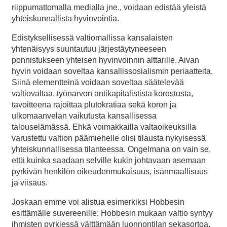
riippumattomalla medialla jne., voidaan edistää yleistä
yhteiskunnallista hyvinvointia.
Edistyksellisessä valtiomallissa kansalaisten
yhtenäisyys suuntautuu järjestäytyneeseen
ponnistukseen yhteisen hyvinvoinnin alttarille. Aivan
hyvin voidaan soveltaa kansallissosialismin periaatteita.
Siinä elementteinä voidaan soveltaa säätelevää
valtiovaltaa, työnarvon antikapitalistista korostusta,
tavoitteena rajoittaa plutokratiaa sekä koron ja
ulkomaanvelan vaikutusta kansallisessa
talouselämässä. Ehkä voimakkailla valtaoikeuksilla
varustettu valtion päämiehelle olisi tilausta nykyisessä
yhteiskunnallisessa tilanteessa. Ongelmana on vain se,
että kuinka saadaan selville kukin johtavaan asemaan
pyrkivän henkilön oikeudenmukaisuus, isänmaallisuus
ja viisaus.
Joskaan emme voi alistua esimerkiksi Hobbesin
esittämälle suvereenille: Hobbesin mukaan valtio syntyy
ihmisten pyrkiessä välttämään luonnontilan sekasortoa.