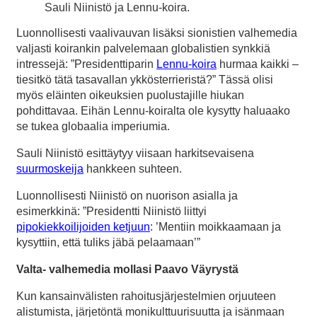
Sauli Niinistö ja Lennu-koira.
Luonnollisesti vaalivauvan lisäksi sionistien valhemedia
valjasti koirankin palvelemaan globalistien synkkiä
intressejä: ”Presidenttiparin
Lennu-koira
hurmaa kaikki –
tiesitkö tätä tasavallan ykkösterrieristä?” Tässä olisi
myös eläinten oikeuksien puolustajille hiukan
pohdittavaa. Eihän Lennu-koiralta ole kysytty haluaako
se tukea globaalia imperiumia.
Sauli Niinistö esittäytyy viisaan harkitsevaisena
suurmoskeija
hankkeen suhteen.
Luonnollisesti Niinistö on nuorison asialla ja
esimerkkinä: ”Presidentti Niinistö liittyi
pipokiekkoilijoiden ketjuun
: ’Mentiin moikkaamaan ja
kysyttiin, että tuliks jäbä pelaamaan’”
Valta- valhemedia mollasi Paavo Väyrystä
Kun kansainvälisten rahoitusjärjestelmien orjuuteen
alistumista, järjetöntä monikulttuurisuutta ja isänmaan