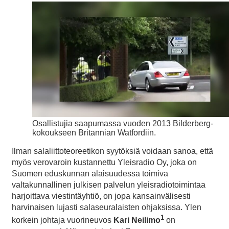
Osallistujia saapumassa vuoden 2013 Bilderberg-
kokoukseen Britannian Watfordiin.
Ilman salaliittoteoreetikon syytöksiä voidaan sanoa, että
myös verovaroin kustannettu Yleisradio Oy, joka on
Suomen eduskunnan alaisuudessa toimiva
valtakunnallinen julkisen palvelun yleisradiotoimintaa
harjoittava viestintäyhtiö, on jopa kansainvälisesti
harvinaisen lujasti salaseuralaisten ohjaksissa. Ylen
1
korkein johtaja vuorineuvos
Kari Neilimo
on