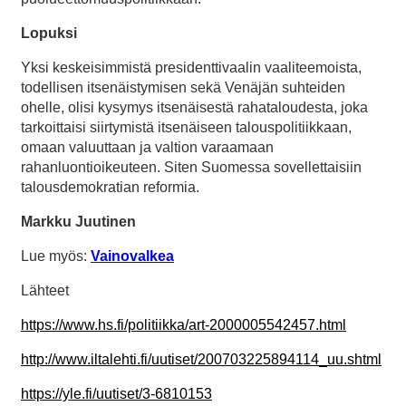
Lopuksi
Yksi keskeisimmistä presidenttivaalin vaaliteemoista,
todellisen itsenäistymisen sekä Venäjän suhteiden
ohelle, olisi kysymys itsenäisestä rahataloudesta, joka
tarkoittaisi siirtymistä itsenäiseen talouspolitiikkaan,
omaan valuuttaan ja valtion varaamaan
rahanluontioikeuteen. Siten Suomessa sovellettaisiin
talousdemokratian reformia.
Markku Juutinen
Lue myös:
Vainovalkea
Lähteet
https://www.hs.fi/politiikka/art-2000005542457.html
http://www.iltalehti.fi/uutiset/200703225894114_uu.shtml
https://yle.fi/uutiset/3-6810153