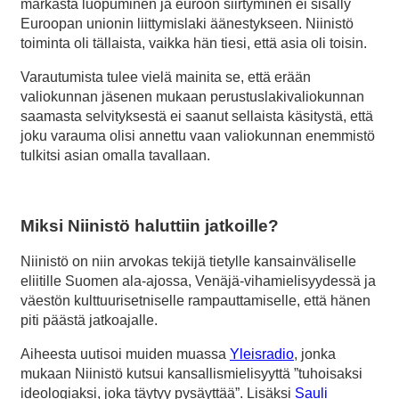
markasta luopuminen ja euroon siirtyminen ei sisälly
Euroopan unionin liittymislaki äänestykseen. Niinistö
toiminta oli tällaista, vaikka hän tiesi, että asia oli toisin.
Varautumista tulee vielä mainita se, että erään
valiokunnan jäsenen mukaan perustuslakivaliokunnan
saamasta selvityksestä ei saanut sellaista käsitystä, että
joku varauma olisi annettu vaan valiokunnan enemmistö
tulkitsi asian omalla tavallaan.
Miksi Niinistö haluttiin jatkoille?
Niinistö on niin arvokas tekijä tietylle kansainväliselle
eliitille Suomen ala-ajossa, Venäjä-vihamielisyydessä ja
väestön kulttuurisetniselle rampauttamiselle, että hänen
piti päästä jatkoajalle.
Aiheesta uutisoi muiden muassa
Yleisradio
, jonka
mukaan Niinistö kutsui kansallismielisyyttä ”tuhoisaksi
ideologiaksi, joka täytyy pysäyttää”. Lisäksi
Sauli