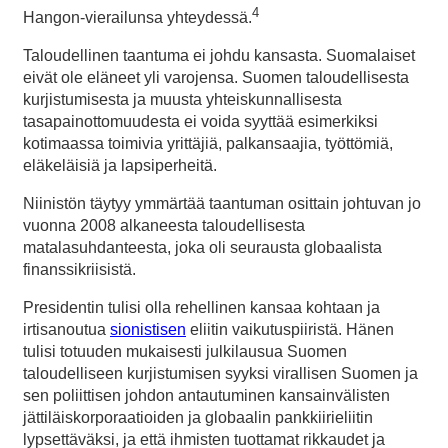
4
Hangon-vierailunsa yhteydessä.
Taloudellinen taantuma ei johdu kansasta. Suomalaiset
eivät ole eläneet yli varojensa. Suomen taloudellisesta
kurjistumisesta ja muusta yhteiskunnallisesta
tasapainottomuudesta ei voida syyttää esimerkiksi
kotimaassa toimivia yrittäjiä, palkansaajia, työttömiä,
eläkeläisiä ja lapsiperheitä.
Niinistön täytyy ymmärtää taantuman osittain johtuvan jo
vuonna 2008 alkaneesta taloudellisesta
matalasuhdanteesta, joka oli seurausta globaalista
finanssikriisistä.
Presidentin tulisi olla rehellinen kansaa kohtaan ja
irtisanoutua
sionistisen
eliitin vaikutuspiiristä. Hänen
tulisi totuuden mukaisesti julkilausua Suomen
taloudelliseen kurjistumisen syyksi virallisen Suomen ja
sen poliittisen johdon antautuminen kansainvälisten
jättiläiskorporaatioiden ja globaalin pankkiirieliitin
lypsettäväksi, ja että ihmisten tuottamat rikkaudet ja