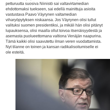
petturuutta suosiva Niinistö sai valtavirtamedian
ehdottomaksi tuekseen, sai edellä mainittuja asioita
vastustava Paavo Väyrynen valtamedian
viharyöpytyksen niskaansa. Jos Väyrynen olisi tullut
valituksi suomen presidentiksi, ja mikäli hän olisi pitänyt
lupauksensa, olisi maalla ollut toivoa itsenäisyydestä ja
asemasta puolueettomana valtiona Venäjän naapurina.
Tämä kaikki olisi saavutettu ilman veren vuodattamista.
Nyt tilanne on toinen ja kansan radikalisoitumiselle ei
ole esteitä.