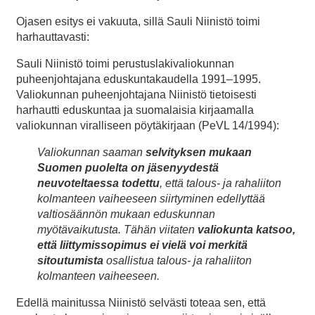
Ojasen esitys ei vakuuta, sillä Sauli Niinistö toimi
harhauttavasti:
Sauli Niinistö toimi perustuslakivaliokunnan
puheenjohtajana eduskuntakaudella 1991–1995.
Valiokunnan puheenjohtajana Niinistö tietoisesti
harhautti eduskuntaa ja suomalaisia kirjaamalla
valiokunnan viralliseen pöytäkirjaan (PeVL 14/1994):
Valiokunnan saaman
selvityksen mukaan
Suomen puolelta on jäsenyydestä
neuvoteltaessa todettu
, että talous- ja rahaliiton
kolmanteen vaiheeseen siirtyminen edellyttää
valtiosäännön mukaan eduskunnan
myötävaikutusta. Tähän viitaten
valiokunta katsoo,
että liittymissopimus ei vielä voi merkitä
sitoutumista
osallistua talous- ja rahaliiton
kolmanteen vaiheeseen.
Edellä mainitussa Niinistö selvästi toteaa sen, että