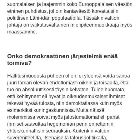
suomalaisen ja laajemmin koko Eurooppalaisen väestön
etninen puhdistus, jolloin kantaväestö korvattaisiin
poliittisen Lähi-idän populaatiolla. Tässäkin valtion
johtaja on vaikutusvaltainen mielipiteenmuokkaaja myös
maassamme.
Onko demokraattinen järjestelmä enää
toimiva?
Hallitusmuodosta puheen ollen, ei yleensä voida sanoa
juuri tämän olevan ehdottomasti oikein ja toisaalta, että
tuo on absoluuttisesti täysin kelvoton. Tulee huomata,
että kehittyneet eli hyvät ja oikeudenmukaiset ihmiset
tekevät hyvää tulosta, niin demokratiassa kuin myös
esimerkiksi kuningaskunnissa. Mutta näissä
molemmissa voivat myös jalostumattomat eli pahat
ihmiset saavuttaa hegemonian perin onnettomin
yhteiskunnallisin seurauksin. Kuitenkin valtion
suvereniteetilla, itsenäisellä talouspolitiikalla,