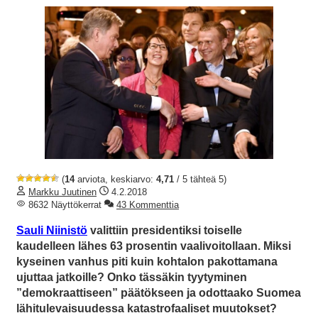
(
14
arviota, keskiarvo:
4,71
/ 5 tähteä 5)
Markku Juutinen
4.2.2018
8632 Näyttökerrat
43 Kommenttia
Sauli Niinistö
valittiin presidentiksi toiselle
kaudelleen lähes 63 prosentin vaalivoitollaan. Miksi
kyseinen vanhus piti kuin kohtalon pakottamana
ujuttaa jatkoille? Onko tässäkin tyytyminen
”demokraattiseen” päätökseen ja odottaako Suomea
lähitulevaisuudessa katastrofaaliset muutokset?