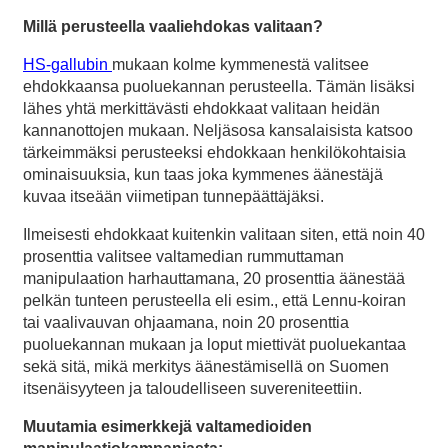
Millä perusteella vaaliehdokas valitaan?
HS-gallubin
mukaan kolme kymmenestä valitsee
ehdokkaansa puoluekannan perusteella. Tämän lisäksi
lähes yhtä merkittävästi ehdokkaat valitaan heidän
kannanottojen mukaan. Neljäsosa kansalaisista katsoo
tärkeimmäksi perusteeksi ehdokkaan henkilökohtaisia
ominaisuuksia, kun taas joka kymmenes äänestäjä
kuvaa itseään viimetipan tunnepäättäjäksi.
Ilmeisesti ehdokkaat kuitenkin valitaan siten, että noin 40
prosenttia valitsee valtamedian rummuttaman
manipulaation harhauttamana, 20 prosenttia äänestää
pelkän tunteen perusteella eli esim., että Lennu-koiran
tai vaalivauvan ohjaamana, noin 20 prosenttia
puoluekannan mukaan ja loput miettivät puoluekantaa
sekä sitä, mikä merkitys äänestämisellä on Suomen
itsenäisyyteen ja taloudelliseen suvereniteettiin.
Muutamia esimerkkejä valtamedioiden