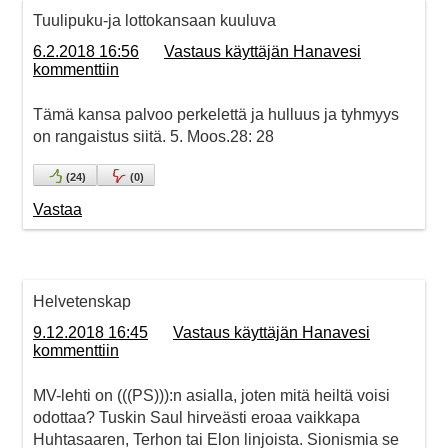
Tuulipuku-ja lottokansaan kuuluva
6.2.2018 16:56
Vastaus käyttäjän Hanavesi
kommenttiin
Tämä kansa palvoo perkelettä ja hulluus ja tyhmyys
on rangaistus siitä. 5. Moos.28: 28
(
24
)
(
0
)
Vastaa
Helvetenskap
9.12.2018 16:45
Vastaus käyttäjän Hanavesi
kommenttiin
MV-lehti on (((PS))):n asialla, joten mitä heiltä voisi
odottaa? Tuskin Saul hirveästi eroaa vaikkapa
Huhtasaaren, Terhon tai Elon linjoista. Sionismia se