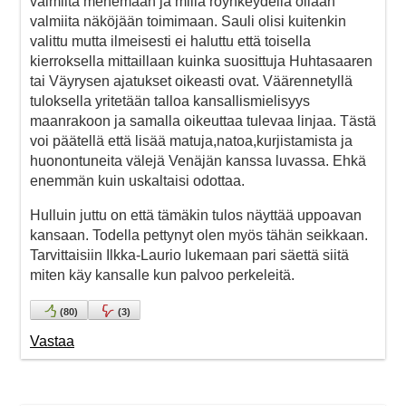
valmiita menemään ja millä röyhkeydellä ollaan
valmiita näköjään toimimaan. Sauli olisi kuitenkin
valittu mutta ilmeisesti ei haluttu että toisella
kierroksella mittaillaan kuinka suosittuja Huhtasaaren
tai Väyrysen ajatukset oikeasti ovat. Väärennetyllä
tuloksella yritetään talloa kansallismielisyys
maanrakoon ja samalla oikeuttaa tulevaa linjaa. Tästä
voi päätellä että lisää matuja,natoa,kurjistamista ja
huonontuneita välejä Venäjän kanssa luvassa. Ehkä
enemmän kuin uskaltaisi odottaa.
Hulluin juttu on että tämäkin tulos näyttää uppoavan
kansaan. Todella pettynyt olen myös tähän seikkaan.
Tarvittaisiin Ilkka-Laurio lukemaan pari säettä siitä
miten käy kansalle kun palvoo perkeleitä.
(
80
)
(
3
)
Vastaa