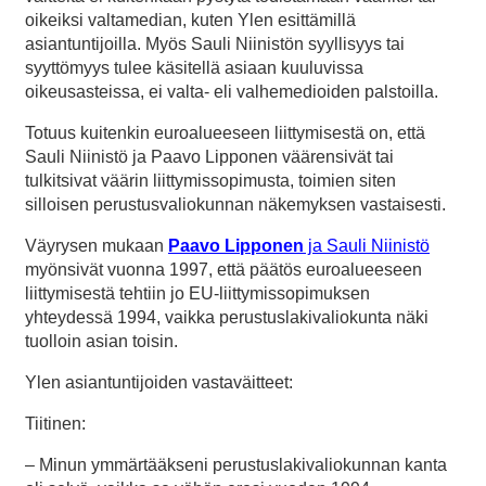
oikeiksi valtamedian, kuten Ylen esittämillä
asiantuntijoilla. Myös Sauli Niinistön syyllisyys tai
syyttömyys tulee käsitellä asiaan kuuluvissa
oikeusasteissa, ei valta- eli valhemedioiden palstoilla.
Totuus kuitenkin euroalueeseen liittymisestä on, että
Sauli Niinistö ja Paavo Lipponen väärensivät tai
tulkitsivat väärin liittymissopimusta, toimien siten
silloisen perustusvaliokunnan näkemyksen vastaisesti.
Väyrysen mukaan
Paavo Lipponen
ja Sauli Niinistö
myönsivät vuonna 1997, että päätös euroalueeseen
liittymisestä tehtiin jo EU-liittymissopimuksen
yhteydessä 1994, vaikka perustuslakivaliokunta näki
tuolloin asian toisin.
Ylen asiantuntijoiden vastaväitteet:
Tiitinen:
– Minun ymmärtääkseni perustuslakivaliokunnan kanta