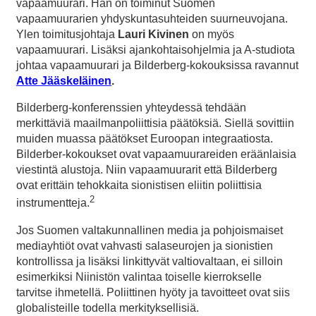
vapaamuurari. Hän on toiminut Suomen
vapaamuurarien yhdyskuntasuhteiden suurneuvojana.
Ylen toimitusjohtaja
Lauri Kivinen
on myös
vapaamuurari. Lisäksi ajankohtaisohjelmia ja A-studiota
johtaa vapaamuurari ja Bilderberg-kokouksissa ravannut
Atte Jääskeläinen
.
Bilderberg-konferenssien yhteydessä tehdään
merkittäviä maailmanpoliittisia päätöksiä. Siellä sovittiin
muiden muassa päätökset Euroopan integraatiosta.
Bilderber-kokoukset ovat vapaamuurareiden eräänlaisia
viestintä alustoja. Niin vapaamuurarit että Bilderberg
ovat erittäin tehokkaita sionistisen eliitin poliittisia
2
instrumentteja.
Jos Suomen valtakunnallinen media ja pohjoismaiset
mediayhtiöt ovat vahvasti salaseurojen ja sionistien
kontrollissa ja lisäksi linkittyvät valtiovaltaan, ei silloin
esimerkiksi Niinistön valintaa toiselle kierrokselle
tarvitse ihmetellä. Poliittinen hyöty ja tavoitteet ovat siis
globalisteille todella merkityksellisiä.