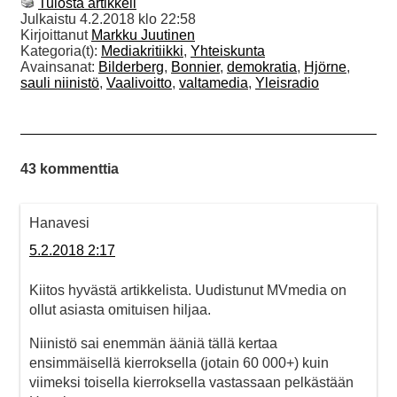
Tulosta artikkeli
Julkaistu
4.2.2018 klo 22:58
Kirjoittanut
Markku Juutinen
Kategoria(t):
Mediakritiikki
,
Yhteiskunta
Avainsanat:
Bilderberg
,
Bonnier
,
demokratia
,
Hjörne
,
sauli niinistö
,
Vaalivoitto
,
valtamedia
,
Yleisradio
43 kommenttia
Hanavesi
5.2.2018 2:17
Kiitos hyvästä artikkelista. Uudistunut MVmedia on
ollut asiasta omituisen hiljaa.
Niinistö sai enemmän ääniä tällä kertaa
ensimmäisellä kierroksella (jotain 60 000+) kuin
viimeksi toisella kierroksella vastassaan pelkästään