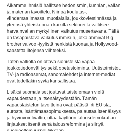
Aikamme ihmisiä hallitsee hedonismin, kunnian, vallan
ja materian tavoittelu. Niinpä koulutus-,
viihdemaailmassa, muotialalla, joukkoviestinnässä ja
yleensä yhteiskunnan kaikilla sektoreilla vallitsee
harvainvallan myrkyllinen vaikutus musertavana. Tällä
on tasapäistävä vaikutus ihmisiin, jotka ahmivat Big
brother valvoo -tyylistä henkistä kuonaa ja Hollywood-
saastetta iltojensa viihteeksi.
Täten valtiolla on oltava sionisteista vapaa
joukkotiedonvälitys sekä opetustoiminta. Uutistoimistot,
TV- ja radioasemat, sanomalehdet ja internet-mediat
ovat todellakin syytä kansallistaa.
Lisäksi suomalaiset joutuvat taistelemaan vielä
vapaudestaan ja itsenäisyydestään. Tämän
vapaustaistelun tavoitteina ovat: päästä irti EU:sta,
eurosta, isäntämaasopimuksesta, palauttaa itsenäisyys
ja hyvinvointivaltio, ottaa käyttöön talousdemokratian
linjaukset itsenäisenä talousreformina ja siirtyä
puolueettomuuspolitiikkaan.