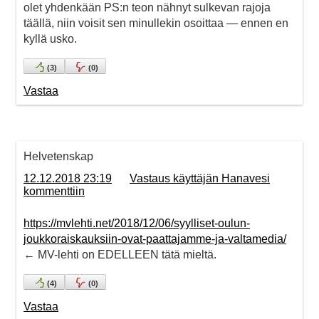
olet yhdenkään PS:n teon nähnyt sulkevan rajoja
täällä, niin voisit sen minullekin osoittaa — ennen en
kyllä usko.
(
3
)
(
0
)
Vastaa
Helvetenskap
12.12.2018 23:19
Vastaus käyttäjän Hanavesi
kommenttiin
https://mvlehti.net/2018/12/06/syylliset-oulun-
joukkoraiskauksiin-ovat-paattajamme-ja-valtamedia/
← MV-lehti on EDELLEEN tätä mieltä.
(
4
)
(
0
)
Vastaa