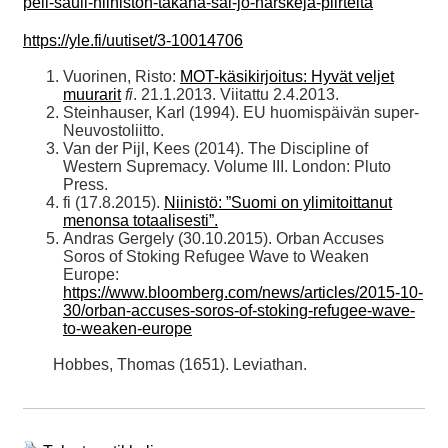
peli-sauli-niiniston-takana-sai-jo-harskeja-piirteita
https://yle.fi/uutiset/3-10014706
Vuorinen, Risto:
MOT-käsikirjoitus: Hyvät veljet
muurarit
fi
. 21.1.2013. Viitattu 2.4.2013.
Steinhauser, Karl (1994). EU huomispäivän super-
Neuvostoliitto.
Van der Pijl, Kees (2014). The Discipline of
Western Supremacy. Volume III. London: Pluto
Press.
fi (17.8.2015).
Niinistö: ”Suomi on ylimitoittanut
menonsa totaalisesti”.
Andras Gergely (30.10.2015). Orban Accuses
Soros of Stoking Refugee Wave to Weaken
Europe:
https://www.bloomberg.com/news/articles/2015-10-
30/orban-accuses-soros-of-stoking-refugee-wave-
to-weaken-europe
Hobbes, Thomas (1651). Leviathan.