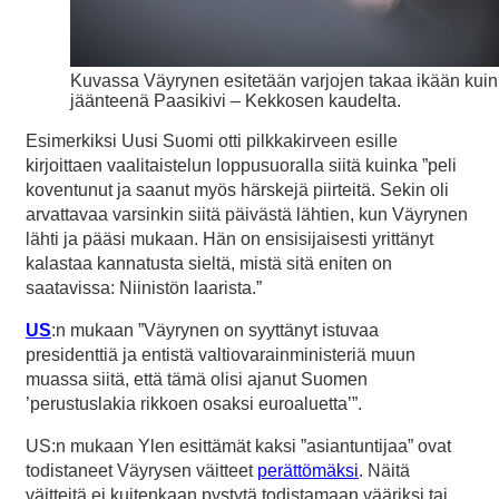
Kuvassa Väyrynen esitetään varjojen takaa ikään kuin
jäänteenä Paasikivi – Kekkosen kaudelta.
Esimerkiksi Uusi Suomi otti pilkkakirveen esille
kirjoittaen vaalitaistelun loppusuoralla siitä kuinka ”peli
koventunut ja saanut myös härskejä piirteitä. Sekin oli
arvattavaa varsinkin siitä päivästä lähtien, kun Väyrynen
lähti ja pääsi mukaan. Hän on ensisijaisesti yrittänyt
kalastaa kannatusta sieltä, mistä sitä eniten on
saatavissa: Niinistön laarista.”
US
:n mukaan ”Väyrynen on syyttänyt istuvaa
presidenttiä ja entistä valtiovarainministeriä muun
muassa siitä, että tämä olisi ajanut Suomen
’perustuslakia rikkoen osaksi euroaluetta’”.
US:n mukaan Ylen esittämät kaksi ”asiantuntijaa” ovat
todistaneet Väyrysen väitteet
perättömäksi
. Näitä
väitteitä ei kuitenkaan pystytä todistamaan vääriksi tai