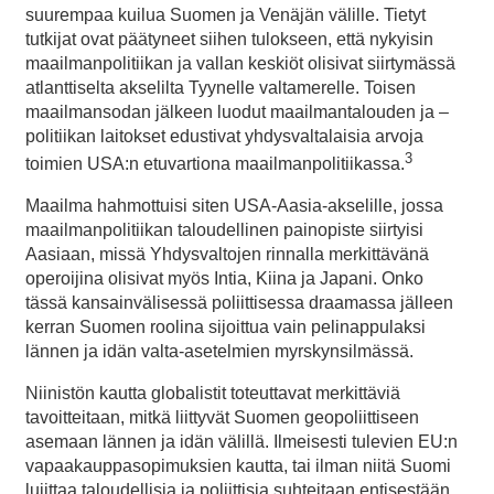
suurempaa kuilua Suomen ja Venäjän välille. Tietyt
tutkijat ovat päätyneet siihen tulokseen, että nykyisin
maailmanpolitiikan ja vallan keskiöt olisivat siirtymässä
atlanttiselta akselilta Tyynelle valtamerelle. Toisen
maailmansodan jälkeen luodut maailmantalouden ja –
politiikan laitokset edustivat yhdysvaltalaisia arvoja
3
toimien USA:n etuvartiona maailmanpolitiikassa.
Maailma hahmottuisi siten USA-Aasia-akselille, jossa
maailmanpolitiikan taloudellinen painopiste siirtyisi
Aasiaan, missä Yhdysvaltojen rinnalla merkittävänä
operoijina olisivat myös Intia, Kiina ja Japani. Onko
tässä kansainvälisessä poliittisessa draamassa jälleen
kerran Suomen roolina sijoittua vain pelinappulaksi
lännen ja idän valta-asetelmien myrskynsilmässä.
Niinistön kautta globalistit toteuttavat merkittäviä
tavoitteitaan, mitkä liittyvät Suomen geopoliittiseen
asemaan lännen ja idän välillä. Ilmeisesti tulevien EU:n
vapaakauppasopimuksien kautta, tai ilman niitä Suomi
lujittaa taloudellisia ja poliittisia suhteitaan entisestään