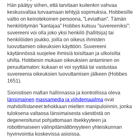
Hän päätyy siihen, että tarvitaan kuitenkin vahvaa
keskusvaltaa turvaamaan tehtyjä sopimuksia. Hobbesille
valtio on keinotekoinen persoona, ”Leviathan”. Tämän
henkilöitymän ”kantajaa” Hobbes kutsuu ”suvereeniksi”:
suvereeni voi olla joko yksi henkilö (hallitsija) tai
henkilöiden joukko, joilla on oikeus ihmisten
luovuttamien oikeuksien käyttöön. Suvereeni
käytännössä suojelee ihmisiä toisiltaan ja ulkoisilta
uhilta. Hobbesin mukaan oikeuksien antaminen on
peruuttamaton: kukaan ei voi syyttää tai vastustaa
suvereenia oikeuksien luovuttamisen jälkeen (Hobbes
1651).
Sionistisen mafian hallinnassa ja kontrollissa oleva
länsimainen
massamedia ja viihdemaailma
ovat
mahdollistaneet tehokkaan mielten manipuloinnin, jonka
tuloksena valtaosa länsimaisesta väestöstä on
degeneroitunut pohjattomaan itsekkyyteen ja
robottimaiseen välinpitämättömyyteen yhteiskunnan
hyvinvointia koskevissa asioissa.