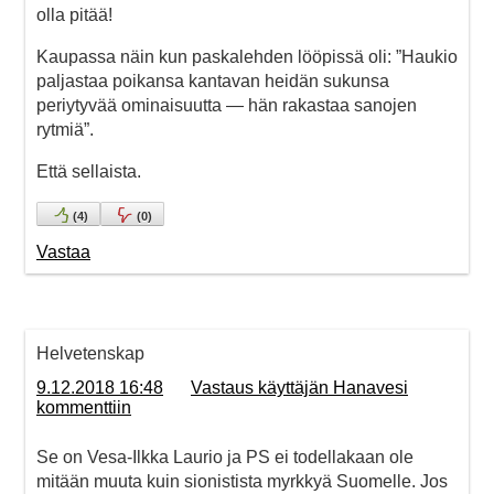
olla pitää!
Kaupassa näin kun paskalehden lööpissä oli: ”Haukio
paljastaa poikansa kantavan heidän sukunsa
periytyvää ominaisuutta — hän rakastaa sanojen
rytmiä”.
Että sellaista.
(
4
)
(
0
)
Vastaa
Helvetenskap
9.12.2018 16:48
Vastaus käyttäjän Hanavesi
kommenttiin
Se on Vesa-Ilkka Laurio ja PS ei todellakaan ole
mitään muuta kuin sionistista myrkkyä Suomelle. Jos