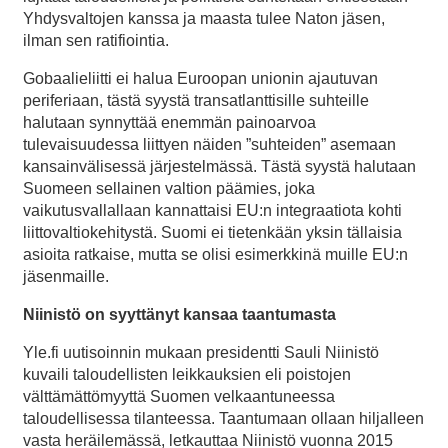
Yhdysvaltojen kanssa ja maasta tulee Naton jäsen,
ilman sen ratifiointia.
Gobaalieliitti ei halua Euroopan unionin ajautuvan
periferiaan, tästä syystä transatlanttisille suhteille
halutaan synnyttää enemmän painoarvoa
tulevaisuudessa liittyen näiden ”suhteiden” asemaan
kansainvälisessä järjestelmässä. Tästä syystä halutaan
Suomeen sellainen valtion päämies, joka
vaikutusvallallaan kannattaisi EU:n integraatiota kohti
liittovaltiokehitystä. Suomi ei tietenkään yksin tällaisia
asioita ratkaise, mutta se olisi esimerkkinä muille EU:n
jäsenmaille.
Niinistö on syyttänyt kansaa taantumasta
Yle.fi uutisoinnin mukaan presidentti Sauli Niinistö
kuvaili taloudellisten leikkauksien eli poistojen
välttämättömyyttä Suomen velkaantuneessa
taloudellisessa tilanteessa. Taantumaan ollaan hiljalleen
vasta heräilemässä, letkauttaa Niinistö vuonna 2015