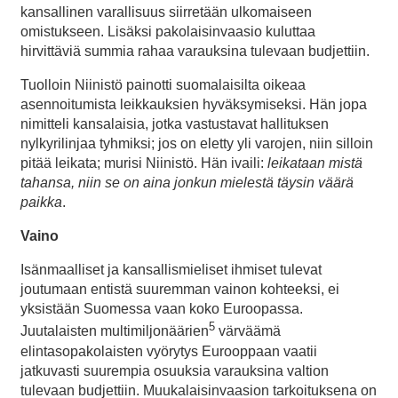
kansallinen varallisuus siirretään ulkomaiseen
omistukseen. Lisäksi pakolaisinvaasio kuluttaa
hirvittäviä summia rahaa varauksina tulevaan budjettiin.
Tuolloin Niinistö painotti suomalaisilta oikeaa
asennoitumista leikkauksien hyväksymiseksi. Hän jopa
nimitteli kansalaisia, jotka vastustavat hallituksen
nylkyrilinjaa tyhmiksi; jos on eletty yli varojen, niin silloin
pitää leikata; murisi Niinistö. Hän ivaili:
leikataan mistä
tahansa, niin se on aina jonkun mielestä täysin väärä
paikka
.
Vaino
Isänmaalliset ja kansallismieliset ihmiset tulevat
joutumaan entistä suuremman vainon kohteeksi, ei
yksistään Suomessa vaan koko Euroopassa.
5
Juutalaisten multimiljonäärien
värväämä
elintasopakolaisten vyörytys Eurooppaan vaatii
jatkuvasti suurempia osuuksia varauksina valtion
tulevaan budjettiin. Muukalaisinvaasion tarkoituksena on