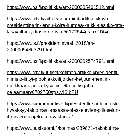
https://www.hs.fi/politiikka/art-2000005401512.html
https://www.mtv.fi/viihde/seurapiirit/artikkeli/kuvat-
presidenttiparin-lennu-koira-hurmaa-kaikki-tiesitko-tata-
tasavallan-ykkosterrierista/5617264#gs.pxYDt=g
https://www.is.fi/presidentinvaalit2018/art-
2000005486379.html
https://www.hs.fi/politiikka/art-2000002574791.html
https://www.mtv.fi/uutiset/kotimaa/artikkeli/presidentti-
niinisto-liittyi-pipokiekkoilijoiden-ketjuun-mentiin-
moikkaamaan-ja-kysyttiin-etta-tuliks-jaba-
pelaamaan/6709750#gs.VISIbPU
https://www.suomenuutiset.fi/presidentti-sauli-niinisto-
hyvaksyy-laittomasti-maassa-oleskelevien-piilottelun-
ihmisten-suojelu-lain-vastaista/
https://www.uusisuomi.fi/kotimaa/239821-nakokulma-