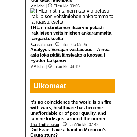
MV-lehti
|
Eilen klo 09:06
THL:n ristiriitainen ikäarvio pelasti
irakilaisen veitsimiehen ankarammalta
rangaistukselta
Kansalainen
|
Eilen klo 09:05
Analyysi: Venäjän vastaisuus – Ainoa
asia joka pitää länsivaltoja koossa |
Fyodor Lukjanov
MV-lehti
|
Eilen klo 08:49
Ulkomaat
It’s no coincidence the world is on fire
with wars, healthcare has become
unaffordable or of poor quality, and
famine lurks just around the corner
The Truthseeker
|
Tänään klo 07:42
Did Israel have a hand in Morocco’s
Ceuta stunt?