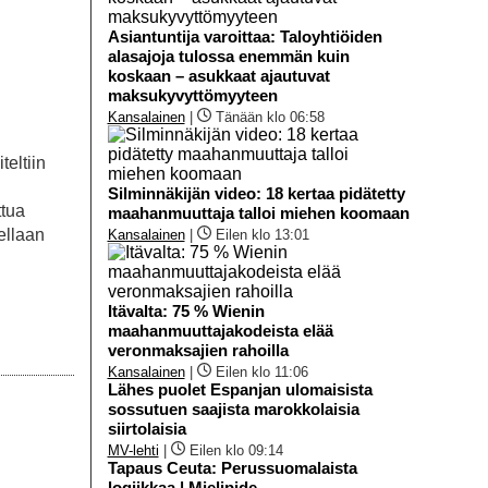
Asiantuntija varoittaa: Taloyhtiöiden
alasajoja tulossa enemmän kuin
koskaan – asukkaat ajautuvat
maksukyvyttömyyteen
Kansalainen
|
Tänään klo 06:58
teltiin
Silminnäkijän video: 18 kertaa pidätetty
ttua
maahanmuuttaja talloi miehen koomaan
ellaan
Kansalainen
|
Eilen klo 13:01
Itävalta: 75 % Wienin
maahanmuuttajakodeista elää
veronmaksajien rahoilla
Kansalainen
|
Eilen klo 11:06
Lähes puolet Espanjan ulomaisista
sossutuen saajista marokkolaisia
siirtolaisia
MV-lehti
|
Eilen klo 09:14
Tapaus Ceuta: Perussuomalaista
logiikkaa | Mielipide