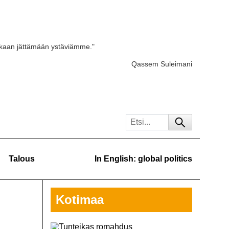
skaan jättämään ystäviämme."
Qassem Suleimani
Talous
In English: global politics
Kotimaa