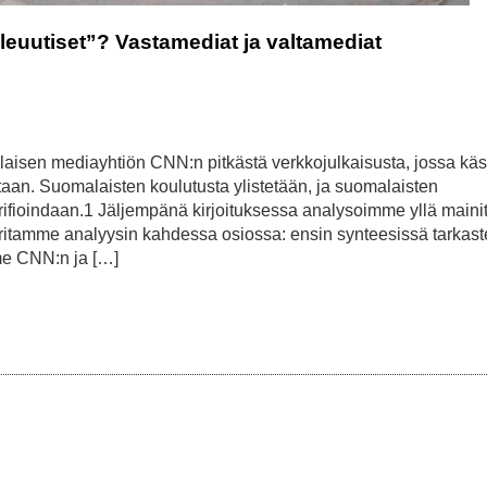
euutiset”? Vastamediat ja valtamediat
kalaisen mediayhtiön CNN:n pitkästä verkkojulkaisusta, jossa käsi
aan. Suomalaisten koulutusta ylistetään, ja suomalaisten
glorifioindaan.1 Jäljempänä kirjoituksessa analysoimme yllä maini
oritamme analyysin kahdessa osiossa: ensin synteesissä tarkast
me CNN:n ja […]