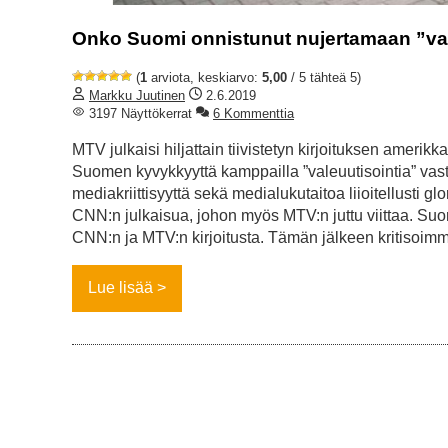
Onko Suomi onnistunut nujertamaan ”val
(
1
arviota, keskiarvo:
5,00
/ 5 tähteä 5)
Markku Juutinen
2.6.2019
3197 Näyttökerrat
6 Kommenttia
MTV julkaisi hiljattain tiivistetyn kirjoituksen amerik
Suomen kyvykkyyttä kamppailla ”valeuutisointia” vast
mediakriittisyyttä sekä medialukutaitoa liioitellusti 
CNN:n julkaisua, johon myös MTV:n juttu viittaa. Su
CNN:n ja MTV:n kirjoitusta. Tämän jälkeen kritisoim
Lue lisää