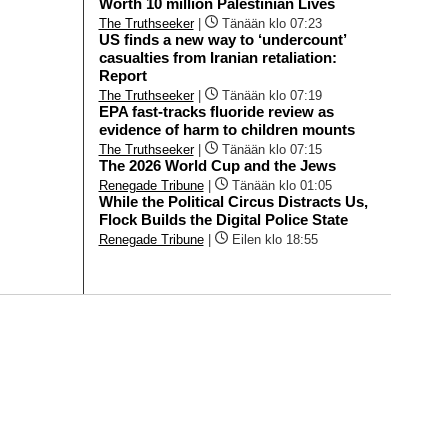
Worth 10 million Palestinian Lives
The Truthseeker
|
Tänään klo 07:23
US finds a new way to ‘undercount’
casualties from Iranian retaliation:
Report
The Truthseeker
|
Tänään klo 07:19
EPA fast-tracks fluoride review as
evidence of harm to children mounts
The Truthseeker
|
Tänään klo 07:15
The 2026 World Cup and the Jews
Renegade Tribune
|
Tänään klo 01:05
While the Political Circus Distracts Us,
Flock Builds the Digital Police State
Renegade Tribune
|
Eilen klo 18:55