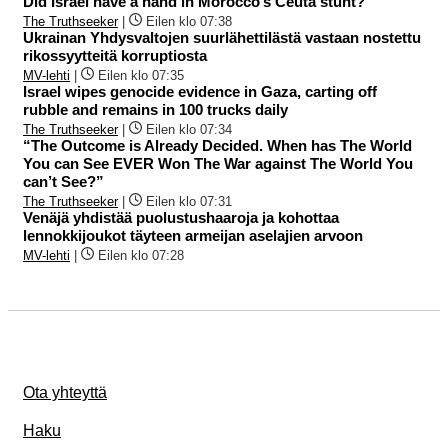
Did Israel have a hand in Morocco’s Ceuta stunt?
The Truthseeker
|
Eilen klo 07:38
Ukrainan Yhdysvaltojen suurlähettilästä vastaan nostettu
rikossyytteitä korruptiosta
MV-lehti
|
Eilen klo 07:35
Israel wipes genocide evidence in Gaza, carting off
rubble and remains in 100 trucks daily
The Truthseeker
|
Eilen klo 07:34
“The Outcome is Already Decided. When has The World
You can See EVER Won The War against The World You
can’t See?”
The Truthseeker
|
Eilen klo 07:31
Venäjä yhdistää puolustushaaroja ja kohottaa
lennokkijoukot täyteen armeijan aselajien arvoon
MV-lehti
|
Eilen klo 07:28
Ota yhteyttä
Haku