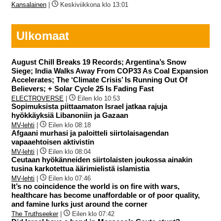
Kansalainen
|
Keskiviikkona klo 13:01
Ulkomaat
August Chill Breaks 19 Records; Argentina’s Snow
Siege; India Walks Away From COP33 As Coal Expansion
Accelerates; The ‘Climate Crisis’ Is Running Out Of
Believers; + Solar Cycle 25 Is Fading Fast
ELECTROVERSE
|
Eilen klo 10:53
Sopimuksista piittaamaton Israel jatkaa rajuja
hyökkäyksiä Libanoniin ja Gazaan
MV-lehti
|
Eilen klo 08:18
Afgaani murhasi ja paloitteli siirtolaisagendan
vapaaehtoisen aktivistin
MV-lehti
|
Eilen klo 08:04
Ceutaan hyökänneiden siirtolaisten joukossa ainakin
tusina karkotettua äärimielistä islamistia
MV-lehti
|
Eilen klo 07:46
It’s no coincidence the world is on fire with wars,
healthcare has become unaffordable or of poor quality,
and famine lurks just around the corner
The Truthseeker
|
Eilen klo 07:42