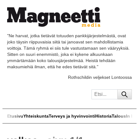
"Ne harvat, jotka tietävät totuuden pankkijärjestelmästä, ovat
joko täysin riippuvaisia siitä tai janoavat sen mahdollistamia
voittoja. Tämä ryhmä ei siis tule vastustamaan sen vääryyksiä.
Sitten on suuri enemmistö, joka ei kykene alkuunkaan
ymmärtämään koko talousjärjestelmää. Heistä tehdään
maksumiehiä ilman, että he edes tietävät sitä."
Rothschildin veljekset Lontoossa
Etusivu
Yhteiskunta
Terveys ja hyvinvointi
Historia
Talous
In Eng