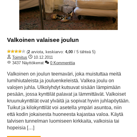
Valkoinen valaisee joulun
(
2
arviota, keskiarvo:
4,00
/ 5 tähteä 5)
Toimitus
10.12.2011
3437 Näyttökerrat
0 Kommenttia
Valkoinen on joulun teemaväri, joka muistuttaa meitä
lumihiutaleista ja jouluenkeleistä. Valkea joulu on
valojen juhla. Ulkolyhdyt kutsuvat sisään lämpimään
pesään, jossa kynttilät palavat ja lämmittävät. Valkoiset
kruunukynttilät ovat ylväitä ja sopivat hyvin juhlapöytään.
Tuikut ja kilokynttilät voi asetella ympäri asuntoa, niin
että kodin jokaisesta huoneesta kajastaa valoa. Käytä
talvisen tunnelman luomiseen kirkkaita, valkoisia tai
hopeisia […]