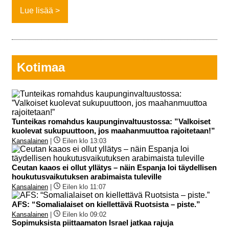
Lue lisää
Kotimaa
Tunteikas romahdus kaupunginvaltuustossa: ”Valkoiset
kuolevat sukupuuttoon, jos maahanmuuttoa rajoitetaan!”
Kansalainen
|
Eilen klo 13:03
Ceutan kaaos ei ollut yllätys – näin Espanja loi täydellisen
houkutusvaikutuksen arabimaista tuleville
Kansalainen
|
Eilen klo 11:07
AFS: “Somalialaiset on kiellettävä Ruotsista – piste.”
Kansalainen
|
Eilen klo 09:02
Sopimuksista piittaamaton Israel jatkaa rajuja