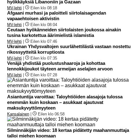
hyökkäyksiä Libanoniin ja Gazaan
MV-lehti
|
Eilen klo 08:18
Afgaani murhasi ja paloitteli siirtolaisagendan
vapaaehtoisen aktivistin
MV-lehti
|
Eilen klo 08:04
Ceutaan hyökänneiden siirtolaisten joukossa ainakin
tusina karkotettua äärimielistä islamistia
MV-lehti
|
Eilen klo 07:46
Ukrainan Yhdysvaltojen suurlähettilästä vastaan nostettu
rikossyytteitä korruptiosta
MV-lehti
|
Eilen klo 07:35
Venäjä yhdistää puolustushaaroja ja kohottaa
lennokkijoukot täyteen armeijan aselajien arvoon
MV-lehti
|
Eilen klo 07:28
Asiantuntija varoittaa: Taloyhtiöiden alasajoja tulossa
enemmän kuin koskaan – asukkaat ajautuvat
maksukyvyttömyyteen
Kansalainen
|
Eilen klo 06:58
Silminnäkijän video: 18 kertaa pidätetty maahanmuuttaja
talloi miehen koomaan