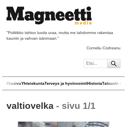
"Poliitikko tahtoo luoda uraa, mutta me tahdomme rakentaa
kauniin ja vahvan isänmaan."
Corneliu Codreanu
Etusivu
Yhteiskunta
Terveys ja hyvinvointi
Historia
Talous
In Eng
valtiovelka
- sivu 1/1