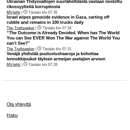
Ukrainan Yhdysvaltojen suurlähettilästä vastaan nostettu
rikossyytteitä korruptiosta
MV-lehti
|
Tänään klo 07:35
Israel wipes genocide evidence in Gaza, carting off
rubble and remains in 100 trucks daily
The Truthseeker
|
Tänään klo 07:34
“The Outcome is Already Decided. When has The World
You can See EVER Won The War against The World You
can’t See?”
The Truthseeker
|
Tänään klo 07:31
Venäjä yhdistää puolustushaaroja ja kohottaa
lennokkijoukot täyteen armeijan aselajien arvoon
MV-lehti
|
Tänään klo 07:28
Ota yhteyttä
Haku