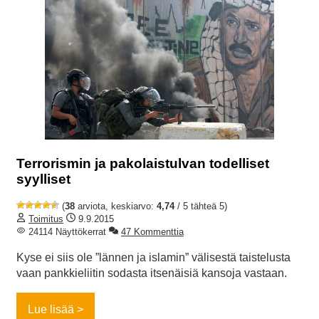
Terrorismin ja pakolaistulvan todelliset
syylliset
(
38
arviota, keskiarvo:
4,74
/ 5 tähteä 5)
Toimitus
9.9.2015
24114 Näyttökerrat
47 Kommenttia
Kyse ei siis ole ”lännen ja islamin” välisestä taistelusta
vaan pankkieliitin sodasta itsenäisiä kansoja vastaan.
Lue lisää