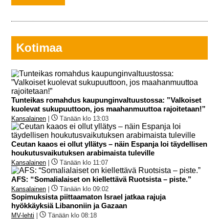
Kotimaa
Tunteikas romahdus kaupunginvaltuustossa: ”Valkoiset
kuolevat sukupuuttoon, jos maahanmuuttoa rajoitetaan!”
Kansalainen
|
Tänään klo 13:03
Ceutan kaaos ei ollut yllätys – näin Espanja loi täydellisen
houkutusvaikutuksen arabimaista tuleville
Kansalainen
|
Tänään klo 11:07
AFS: “Somalialaiset on kiellettävä Ruotsista – piste.”
Kansalainen
|
Tänään klo 09:02
Sopimuksista piittaamaton Israel jatkaa rajuja
hyökkäyksiä Libanoniin ja Gazaan
MV-lehti
|
Tänään klo 08:18