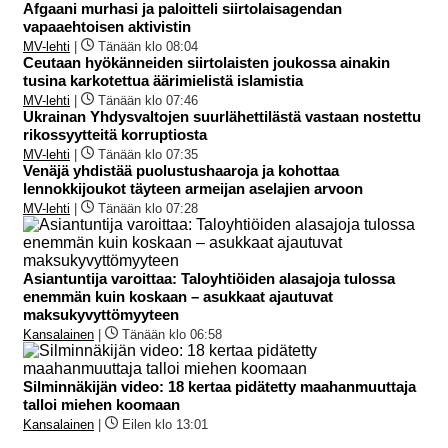
Afgaani murhasi ja paloitteli siirtolaisagendan
vapaaehtoisen aktivistin
MV-lehti
|
Tänään klo 08:04
Ceutaan hyökänneiden siirtolaisten joukossa ainakin
tusina karkotettua äärimielistä islamistia
MV-lehti
|
Tänään klo 07:46
Ukrainan Yhdysvaltojen suurlähettilästä vastaan nostettu
rikossyytteitä korruptiosta
MV-lehti
|
Tänään klo 07:35
Venäjä yhdistää puolustushaaroja ja kohottaa
lennokkijoukot täyteen armeijan aselajien arvoon
MV-lehti
|
Tänään klo 07:28
Asiantuntija varoittaa: Taloyhtiöiden alasajoja tulossa
enemmän kuin koskaan – asukkaat ajautuvat
maksukyvyttömyyteen
Kansalainen
|
Tänään klo 06:58
Silminnäkijän video: 18 kertaa pidätetty maahanmuuttaja
talloi miehen koomaan
Kansalainen
|
Eilen klo 13:01