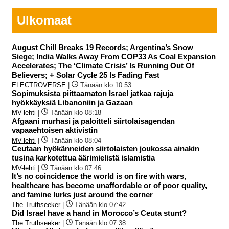
Ulkomaat
August Chill Breaks 19 Records; Argentina’s Snow
Siege; India Walks Away From COP33 As Coal Expansion
Accelerates; The ‘Climate Crisis’ Is Running Out Of
Believers; + Solar Cycle 25 Is Fading Fast
ELECTROVERSE
|
Tänään klo 10:53
Sopimuksista piittaamaton Israel jatkaa rajuja
hyökkäyksiä Libanoniin ja Gazaan
MV-lehti
|
Tänään klo 08:18
Afgaani murhasi ja paloitteli siirtolaisagendan
vapaaehtoisen aktivistin
MV-lehti
|
Tänään klo 08:04
Ceutaan hyökänneiden siirtolaisten joukossa ainakin
tusina karkotettua äärimielistä islamistia
MV-lehti
|
Tänään klo 07:46
It’s no coincidence the world is on fire with wars,
healthcare has become unaffordable or of poor quality,
and famine lurks just around the corner
The Truthseeker
|
Tänään klo 07:42
Did Israel have a hand in Morocco’s Ceuta stunt?
The Truthseeker
|
Tänään klo 07:38