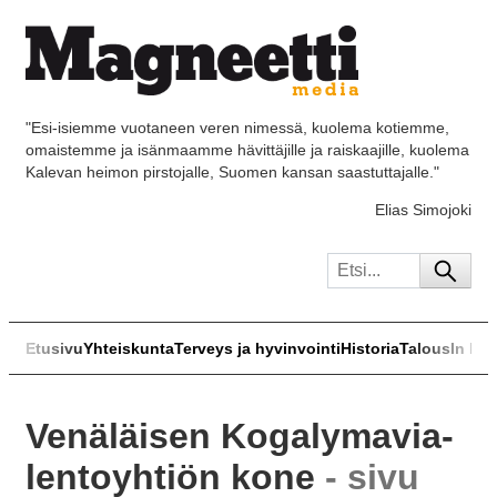
"Esi-isiemme vuotaneen veren nimessä, kuolema kotiemme,
omaistemme ja isänmaamme hävittäjille ja raiskaajille, kuolema
Kalevan heimon pirstojalle, Suomen kansan saastuttajalle."
Elias Simojoki
Etusivu
Yhteiskunta
Terveys ja hyvinvointi
Historia
Talous
In Eng
Venäläisen Kogalymavia-
lentoyhtiön kone
- sivu