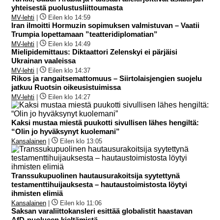
yhteisestä puolustusliittoumasta
MV-lehti
|
Eilen klo 14:59
Iran ilmoitti Hormuzin sopimuksen valmistuvan – Vaatii
Trumpia lopettamaan ”teatteridiplomatian”
MV-lehti
|
Eilen klo 14:49
Mielipidemittaus: Diktaattori Zelenskyi ei pärjäisi
Ukrainan vaaleissa
MV-lehti
|
Eilen klo 14:37
Rikos ja rangaitsemattomuus – Siirtolaisjengien suojelu
jatkuu Ruotsin oikeusistuimissa
MV-lehti
|
Eilen klo 14:27
Kaksi mustaa miestä puukotti sivullisen lähes hengiltä:
“Olin jo hyväksynyt kuolemani”
Kansalainen
|
Eilen klo 13:05
Transsukupuolinen hautausurakoitsija syytettynä
testamenttihuijauksesta – hautaustoimistosta löytyi
ihmisten elimiä
Kansalainen
|
Eilen klo 11:06
Saksan varaliittokansleri esittää globalistit haastavan
AfD-puolueen kieltämistä