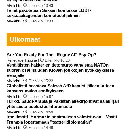
MV-lehti
|
Eilen klo 10:43
Teinit pakotetaan Saksan kouluissa LGBT-
seksuaaliagendan koulutusohjelmiin
MV-lehti
|
Eilen klo 10:33
Ulkomaat
Are You Ready For The “Rogue AI” Psy-Op?
Renegade Tribune
|
Eilen klo 16:13
Venäläisten hakkerien tietomurto vahvistaa NATOn
suoran osallisuuden Kiovan joukkojen hyökkäyksissä
Venäjälle
MV-lehti
|
Eilen klo 15:22
Globalistit haastava Saksan AfD kapusi jälleen uuteen
kansansuosion ennätykseen
MV-lehti
|
Eilen klo 15:07
Turkki, Saudi-Arabia ja Pakistan allekirjoittivat asiakirjan
yhteisestä puolustusliittoumasta
MV-lehti
|
Eilen klo 14:59
Iran ilmoitti Hormuzin sopimuksen valmistuvan – Vaatii
Trumpia lopettamaan ”teatteridiplomatian”
MV-lehti
|
Eilen klo 14:49