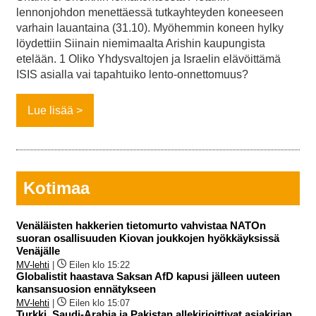
lennonjohdon menettäessä tutkayhteyden koneeseen
varhain lauantaina (31.10). Myöhemmin koneen hylky
löydettiin Siinain niemimaalta Arishin kaupungista
etelään. 1 Oliko Yhdysvaltojen ja Israelin elävöittämä
ISIS asialla vai tapahtuiko lento-onnettomuus?
Lue lisää
Kotimaa
Venäläisten hakkerien tietomurto vahvistaa NATOn
suoran osallisuuden Kiovan joukkojen hyökkäyksissä
Venäjälle
MV-lehti
|
Eilen klo 15:22
Globalistit haastava Saksan AfD kapusi jälleen uuteen
kansansuosion ennätykseen
MV-lehti
|
Eilen klo 15:07
Turkki, Saudi-Arabia ja Pakistan allekirjoittivat asiakirjan