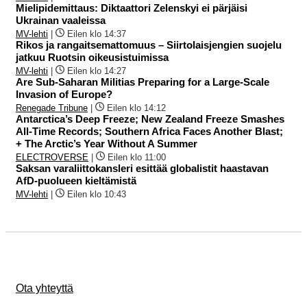
Mielipidemittaus: Diktaattori Zelenskyi ei pärjäisi
Ukrainan vaaleissa
MV-lehti
|
Eilen klo 14:37
Rikos ja rangaitsemattomuus – Siirtolaisjengien suojelu
jatkuu Ruotsin oikeusistuimissa
MV-lehti
|
Eilen klo 14:27
Are Sub-Saharan Militias Preparing for a Large-Scale
Invasion of Europe?
Renegade Tribune
|
Eilen klo 14:12
Antarctica’s Deep Freeze; New Zealand Freeze Smashes
All-Time Records; Southern Africa Faces Another Blast;
+ The Arctic’s Year Without A Summer
ELECTROVERSE
|
Eilen klo 11:00
Saksan varaliittokansleri esittää globalistit haastavan
AfD-puolueen kieltämistä
MV-lehti
|
Eilen klo 10:43
Ota yhteyttä