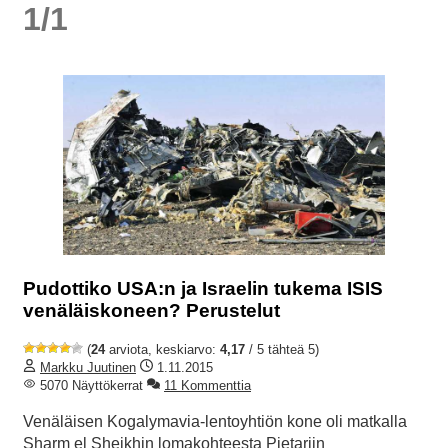
1/1
Pudottiko USA:n ja Israelin tukema ISIS
venäläiskoneen? Perustelut
(
24
arviota, keskiarvo:
4,17
/ 5 tähteä 5)
Markku Juutinen
1.11.2015
5070 Näyttökerrat
11 Kommenttia
Venäläisen Kogalymavia-lentoyhtiön kone oli matkalla
Sharm el Sheikhin lomakohteesta Pietariin