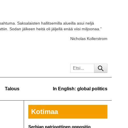
ahtuma. Saksalaisten hallitsemilla alueilla asui neljä
tiin. Sodan jälkeen heitä oli jäljellä enää viisi miljoonaa.”
Nicholas Kollerstrom
Talous
In English: global politics
Kotimaa
Serbian patrioottinen oppositio