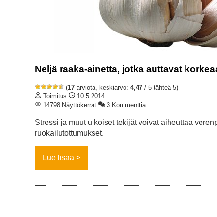
Neljä raaka-ainetta, jotka auttavat kork
(
17
arviota, keskiarvo:
4,47
/ 5 tähteä 5)
Toimitus
10.5.2014
14798 Näyttökerrat
3 Kommenttia
Stressi ja muut ulkoiset tekijät voivat aiheuttaa veren
ruokailutottumukset.
Lue lisää