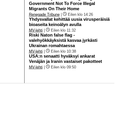
Government Not To Force Illegal
Migrants On Their Home
Renegade Tribune
|
Eilen klo 14:26
Yhdysvallat kehittää uusia virusperäisiä
bioaseita keinoälyn avulla
MV-lehti
|
Eilen klo 11:32
Riski Naton false flag -
valehyökkäyksistä kasvaa jyrkästi
Ukrainan romahtaessa
MV-lehti
|
Eilen klo 10:38
USA:n senaatti hyväksyi ankarat
Venäjän ja Iranin vastaiset pakotteet
MV-lehti
|
Eilen klo 09:50