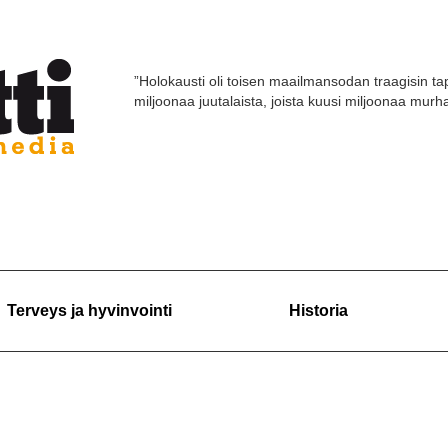
”Holokausti oli toisen maailmansodan traagisin tap
miljoonaa juutalaista, joista kuusi miljoonaa murhat
Terveys ja hyvinvointi
Historia