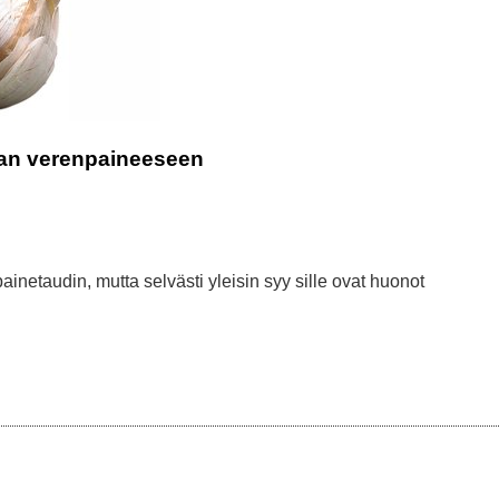
eaan verenpaineeseen
painetaudin, mutta selvästi yleisin syy sille ovat huonot