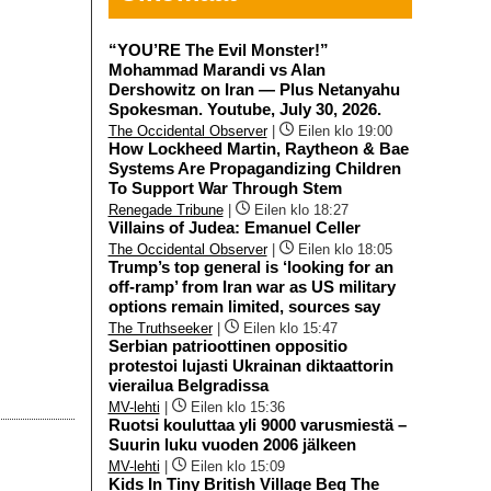
“YOU’RE The Evil Monster!”
Mohammad Marandi vs Alan
Dershowitz on Iran — Plus Netanyahu
Spokesman. Youtube, July 30, 2026.
The Occidental Observer
|
Eilen klo 19:00
How Lockheed Martin, Raytheon & Bae
Systems Are Propagandizing Children
To Support War Through Stem
Renegade Tribune
|
Eilen klo 18:27
Villains of Judea: Emanuel Celler
The Occidental Observer
|
Eilen klo 18:05
Trump’s top general is ‘looking for an
off-ramp’ from Iran war as US military
options remain limited, sources say
The Truthseeker
|
Eilen klo 15:47
Serbian patrioottinen oppositio
protestoi lujasti Ukrainan diktaattorin
vierailua Belgradissa
MV-lehti
|
Eilen klo 15:36
Ruotsi kouluttaa yli 9000 varusmiestä –
Suurin luku vuoden 2006 jälkeen
MV-lehti
|
Eilen klo 15:09
Kids In Tiny British Village Beg The