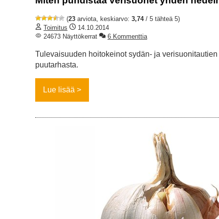
Miten puhdistaa verisuonet yhden hedel
(
23
arviota, keskiarvo:
3,74
/ 5 tähteä 5)
Toimitus
14.10.2014
24673 Näyttökerrat
6 Kommenttia
Tulevaisuuden hoitokeinot sydän- ja verisuonitautien 
puutarhasta.
Lue lisää