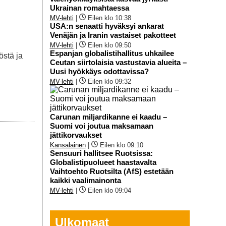
Ukrainan romahtaessa
MV-lehti
|
Eilen klo 10:38
USA:n senaatti hyväksyi ankarat
Venäjän ja Iranin vastaiset pakotteet
MV-lehti
|
Eilen klo 09:50
Espanjan globalistihallitus uhkailee
östä ja
Ceutan siirtolaisia vastustavia alueita –
Uusi hyökkäys odottavissa?
MV-lehti
|
Eilen klo 09:32
Carunan miljardikanne ei kaadu –
Suomi voi joutua maksamaan
jättikorvaukset
Kansalainen
|
Eilen klo 09:10
Sensuuri hallitsee Ruotsissa:
Globalistipuolueet haastavalta
Vaihtoehto Ruotsilta (AfS) estetään
kaikki vaalimainonta
MV-lehti
|
Eilen klo 09:04
Ulkomaat