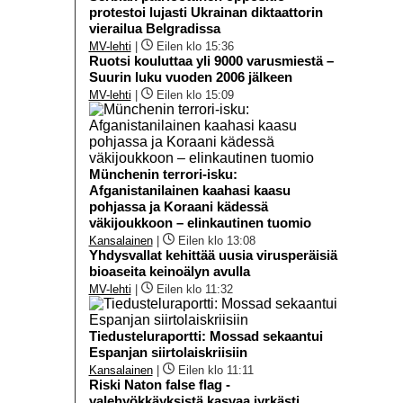
protestoi lujasti Ukrainan diktaattorin
vierailua Belgradissa
MV-lehti
|
Eilen klo 15:36
Ruotsi kouluttaa yli 9000 varusmiestä –
Suurin luku vuoden 2006 jälkeen
MV-lehti
|
Eilen klo 15:09
Münchenin terrori-isku:
Afganistanilainen kaahasi kaasu
pohjassa ja Koraani kädessä
väkijoukkoon – elinkautinen tuomio
Kansalainen
|
Eilen klo 13:08
Yhdysvallat kehittää uusia virusperäisiä
bioaseita keinoälyn avulla
MV-lehti
|
Eilen klo 11:32
Tiedusteluraportti: Mossad sekaantui
Espanjan siirtolaiskriisiin
Kansalainen
|
Eilen klo 11:11
Riski Naton false flag -
valehyökkäyksistä kasvaa jyrkästi