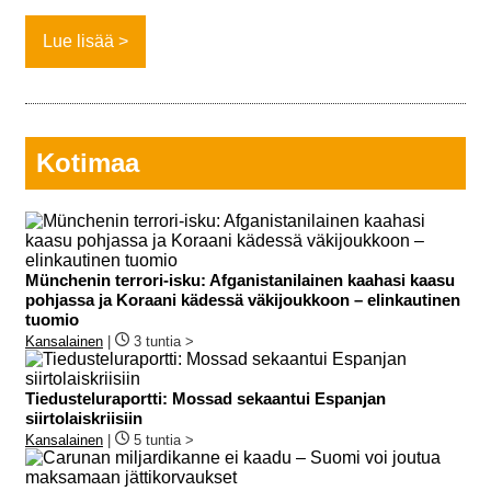
Lue lisää
Kotimaa
Münchenin terrori-isku: Afganistanilainen kaahasi kaasu
pohjassa ja Koraani kädessä väkijoukkoon – elinkautinen
tuomio
Kansalainen
|
3 tuntia >
Tiedusteluraportti: Mossad sekaantui Espanjan
siirtolaiskriisiin
Kansalainen
|
5 tuntia >