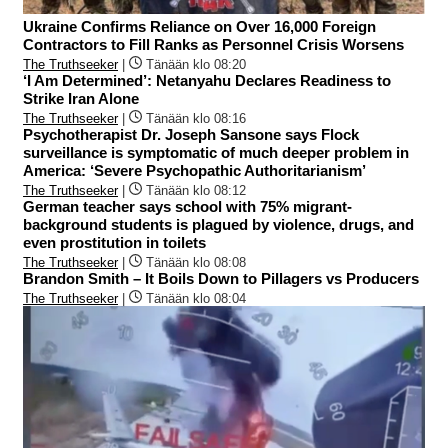
Ukraine Confirms Reliance on Over 16,000 Foreign
Contractors to Fill Ranks as Personnel Crisis Worsens
The Truthseeker
|
Tänään klo 08:20
‘I Am Determined’: Netanyahu Declares Readiness to
Strike Iran Alone
The Truthseeker
|
Tänään klo 08:16
Psychotherapist Dr. Joseph Sansone says Flock
surveillance is symptomatic of much deeper problem in
America: ‘Severe Psychopathic Authoritarianism’
The Truthseeker
|
Tänään klo 08:12
German teacher says school with 75% migrant-
background students is plagued by violence, drugs, and
even prostitution in toilets
The Truthseeker
|
Tänään klo 08:08
Brandon Smith – It Boils Down to Pillagers vs Producers
The Truthseeker
|
Tänään klo 08:04