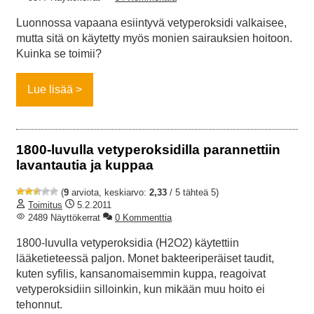
Luonnossa vapaana esiintyvä vetyperoksidi valkaisee,
mutta sitä on käytetty myös monien sairauksien hoitoon.
Kuinka se toimii?
Lue lisää
1800-luvulla vetyperoksidilla parannettiin
lavantautia ja kuppaa
(
9
arviota, keskiarvo:
2,33
/ 5 tähteä 5)
Toimitus
5.2.2011
2489 Näyttökerrat
0 Kommenttia
1800-luvulla vetyperoksidia (H2O2) käytettiin
lääketieteessä paljon. Monet bakteeriperäiset taudit,
kuten syfilis, kansanomaisemmin kuppa, reagoivat
vetyperoksidiin silloinkin, kun mikään muu hoito ei
tehonnut.