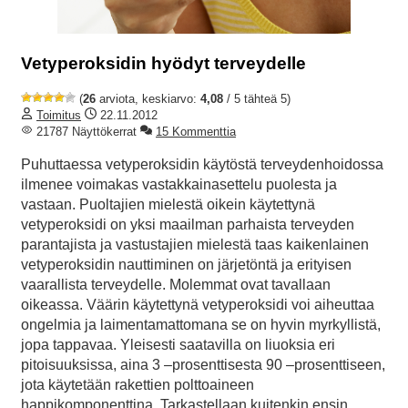
Vetyperoksidin hyödyt terveydelle
(
26
arviota, keskiarvo:
4,08
/ 5 tähteä 5)
Toimitus
22.11.2012
21787 Näyttökerrat
15 Kommenttia
Puhuttaessa vetyperoksidin käytöstä terveydenhoidossa
ilmenee voimakas vastakkainasettelu puolesta ja
vastaan. Puoltajien mielestä oikein käytettynä
vetyperoksidi on yksi maailman parhaista terveyden
parantajista ja vastustajien mielestä taas kaikenlainen
vetyperoksidin nauttiminen on järjetöntä ja erityisen
vaarallista terveydelle. Molemmat ovat tavallaan
oikeassa. Väärin käytettynä vetyperoksidi voi aiheuttaa
ongelmia ja laimentamattomana se on hyvin myrkyllistä,
jopa tappavaa. Yleisesti saatavilla on liuoksia eri
pitoisuuksissa, aina 3 –prosenttisesta 90 –prosenttiseen,
jota käytetään rakettien polttoaineen
happikomponenttina. Tarkastellaan kuitenkin ensin