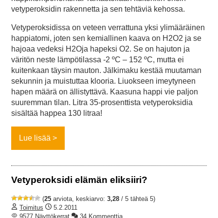
vetyperoksidin rakennetta ja sen tehtäviä kehossa.
Vetyperoksidissa on veteen verrattuna yksi ylimääräinen
happiatomi, joten sen kemiallinen kaava on H2O2 ja se
hajoaa vedeksi H2Oja hapeksi O2. Se on hajuton ja
väritön neste lämpötilassa -2 ºC – 152 ºC, mutta ei
kuitenkaan täysin mauton. Jälkimaku kestää muutaman
sekunnin ja muistuttaa klooria. Liuokseen imeytyneen
hapen määrä on ällistyttävä. Kaasuna happi vie paljon
suuremman tilan. Litra 35-prosenttista vetyperoksidia
sisältää happea 130 litraa!
Lue lisää
Vetyperoksidi elämän eliksiiri?
(
25
arviota, keskiarvo:
3,28
/ 5 tähteä 5)
Toimitus
5.2.2011
9577 Näyttökerrat
34 Kommenttia