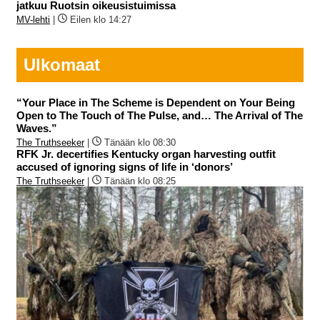
jatkuu Ruotsin oikeusistuimissa
MV-lehti
|
Eilen klo 14:27
Ulkomaat
“Your Place in The Scheme is Dependent on Your Being
Open to The Touch of The Pulse, and… The Arrival of The
Waves.”
The Truthseeker
|
Tänään klo 08:30
RFK Jr. decertifies Kentucky organ harvesting outfit
accused of ignoring signs of life in ‘donors’
The Truthseeker
|
Tänään klo 08:25