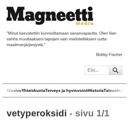
"Minut kasvatettiin kunnioittamaan sananvapautta. Olen liian
vanha muuttaakseni tapojani vain mielistelläkseni uutta
maailmanjärjestystä."
Bobby Fischer
Etusivu
Yhteiskunta
Terveys ja hyvinvointi
Historia
Talous
In Eng
vetyperoksidi
- sivu 1/1