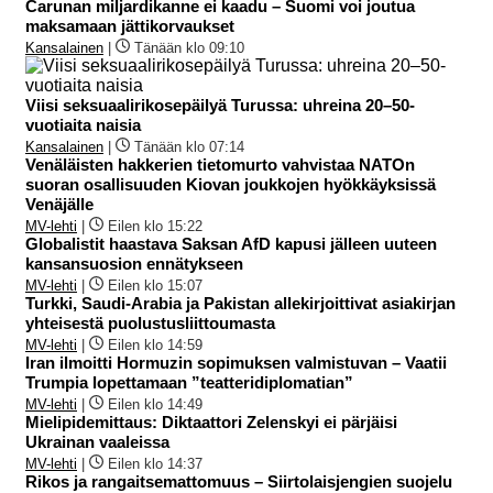
Carunan miljardikanne ei kaadu – Suomi voi joutua
maksamaan jättikorvaukset
Kansalainen
|
Tänään klo 09:10
Viisi seksuaalirikosepäilyä Turussa: uhreina 20–50-
vuotiaita naisia
Kansalainen
|
Tänään klo 07:14
Venäläisten hakkerien tietomurto vahvistaa NATOn
suoran osallisuuden Kiovan joukkojen hyökkäyksissä
Venäjälle
MV-lehti
|
Eilen klo 15:22
Globalistit haastava Saksan AfD kapusi jälleen uuteen
kansansuosion ennätykseen
MV-lehti
|
Eilen klo 15:07
Turkki, Saudi-Arabia ja Pakistan allekirjoittivat asiakirjan
yhteisestä puolustusliittoumasta
MV-lehti
|
Eilen klo 14:59
Iran ilmoitti Hormuzin sopimuksen valmistuvan – Vaatii
Trumpia lopettamaan ”teatteridiplomatian”
MV-lehti
|
Eilen klo 14:49
Mielipidemittaus: Diktaattori Zelenskyi ei pärjäisi
Ukrainan vaaleissa
MV-lehti
|
Eilen klo 14:37
Rikos ja rangaitsemattomuus – Siirtolaisjengien suojelu