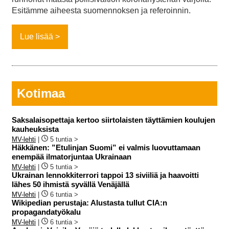
Esitämme aiheesta suomennoksen ja referoinnin.
Lue lisää
Kotimaa
Saksalaisopettaja kertoo siirtolaisten täyttämien koulujen
kauheuksista
MV-lehti
|
5 tuntia >
Häkkänen: ”Etulinjan Suomi” ei valmis luovuttamaan
enempää ilmatorjuntaa Ukrainaan
MV-lehti
|
5 tuntia >
Ukrainan lennokkiterrori tappoi 13 siviiliä ja haavoitti
lähes 50 ihmistä syvällä Venäjällä
MV-lehti
|
6 tuntia >
Wikipedian perustaja: Alustasta tullut CIA:n
propagandatyökalu
MV-lehti
|
6 tuntia >