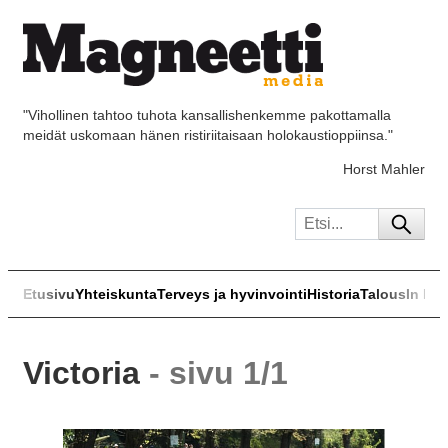
"Vihollinen tahtoo tuhota kansallishenkemme pakottamalla
meidät uskomaan hänen ristiriitaisaan holokaustioppiinsa."
Horst Mahler
Etusivu
Yhteiskunta
Terveys ja hyvinvointi
Historia
Talous
In Eng
Victoria
- sivu 1/1