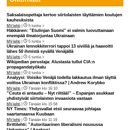
Saksalaisopettaja kertoo siirtolaisten täyttämien koulujen
kauheuksista
MV-lehti
|
5 tuntia >
Häkkänen: ”Etulinjan Suomi” ei valmis luovuttamaan
enempää ilmatorjuntaa Ukrainaan
MV-lehti
|
5 tuntia >
Ukrainan lennokkiterrori tappoi 13 siviiliä ja haavoitti
lähes 50 ihmistä syvällä Venäjällä
MV-lehti
|
6 tuntia >
Wikipedian perustaja: Alustasta tullut CIA:n
propagandatyökalu
MV-lehti
|
6 tuntia >
Analyysi: Voisiko Venäjä todella lakkautua ilman täyttä
voittoa Ukrainan konfliktissa? | Andrew Korybko
MV-lehti
|
Tänään klo 16:10
”Ceuta ei antaudu – Nyt riittää!” – Espanjan asukkaat
yhdistyivät siirtolaisten invaasiota vastaan
MV-lehti
|
Tänään klo 15:58
NY Times: Yhdysvallat etsii seuraavaa johtajaa
saartamaansa Kuubaan
MV-lehti
|
Tänään klo 11:19
Brittilehti: ”Autoritaarinen liberalismi nousussa
Unkarissa” | Analyysi