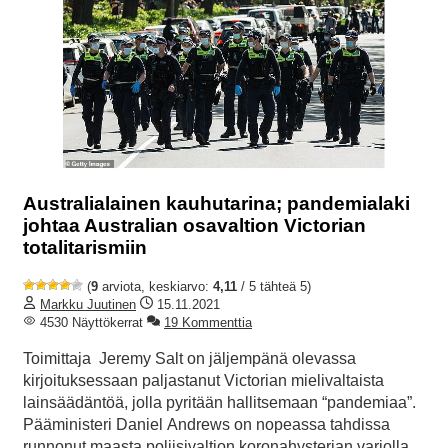
Australialainen kauhutarina; pandemialaki
johtaa Australian osavaltion Victorian
totalitarismiin
(
9
arviota, keskiarvo:
4,11
/ 5 tähteä 5)
Markku Juutinen
15.11.2021
4530 Näyttökerrat
19 Kommenttia
Toimittaja Jeremy Salt on jäljempänä olevassa
kirjoituksessaan paljastanut Victorian mielivaltaista
lainsäädäntöä, jolla pyritään hallitsemaan “pandemiaa”.
Pääministeri Daniel Andrews on nopeassa tahdissa
runnonut maasta poliisivaltion koronahysterian varjolla.