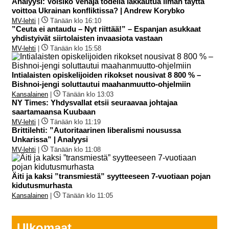
Analyysi: Voisiko Venäjä todella lakkautua ilman täyttä
voittoa Ukrainan konfliktissa? | Andrew Korybko
MV-lehti
|
Tänään klo 16:10
”Ceuta ei antaudu – Nyt riittää!” – Espanjan asukkaat
yhdistyivät siirtolaisten invaasiota vastaan
MV-lehti
|
Tänään klo 15:58
Intialaisten opiskelijoiden rikokset nousivat 8 800 % –
Bishnoi-jengi soluttautui maahanmuutto-ohjelmiin
Kansalainen
|
Tänään klo 13:03
NY Times: Yhdysvallat etsii seuraavaa johtajaa
saartamaansa Kuubaan
MV-lehti
|
Tänään klo 11:19
Brittilehti: ”Autoritaarinen liberalismi nousussa
Unkarissa” | Analyysi
MV-lehti
|
Tänään klo 11:08
Äiti ja kaksi ”transmiestä” syytteeseen 7‑vuotiaan pojan
kidutusmurhasta
Kansalainen
|
Tänään klo 11:05
Ulkomaat