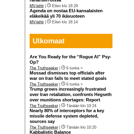
MV-lehti
|
Eilen klo 18:29
Agenda on nostaa EU-kansalaisten
eläkeikää yli 70 ikävuoteen
MV-lehti
|
Eilen klo 18:14
Ulkomaat
Are You Ready for the “Rogue AI” Psy-
Op?
The Truthseeker
|
6 tuntia >
Mossad dismisses top officials after
war on Iran fails to meet stated goals
The Truthseeker
|
6 tuntia >
Trump grows increasingly frustrated
over Iran retaliation, confronts Hegseth
over munitions shortages: Report
The Truthseeker
|
Tänään klo 10:24
Nearly 80% of interceptors for a key
missile defense system depleted,
sources say
The Truthseeker
|
Tänään klo 10:20
Kabbalistic Balance