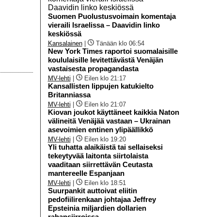
Suomen Puolustusvoimain komentaja
vieraili Israelissa – Daavidin linko
keskiössä
Kansalainen
|
Tänään klo 06:54
New York Times raportoi suomalaisille
koululaisille levitettävästä Venäjän
vastaisesta propagandasta
MV-lehti
|
Eilen klo 21:17
Kansallisten lippujen katukielto
Britanniassa
MV-lehti
|
Eilen klo 21:07
Kiovan joukot käyttäneet kaikkia Naton
välineitä Venäjää vastaan – Ukrainan
asevoimien entinen ylipäällikkö
MV-lehti
|
Eilen klo 19:20
Yli tuhatta alaikäistä tai sellaiseksi
tekeytyvää laitonta siirtolaista
vaaditaan siirrettävän Ceutasta
mantereelle Espanjaan
MV-lehti
|
Eilen klo 18:51
Suurpankit auttoivat eliitin
pedofiilirenkaan johtajaa Jeffrey
Epsteinia miljardien dollarien
rahansiirroissa