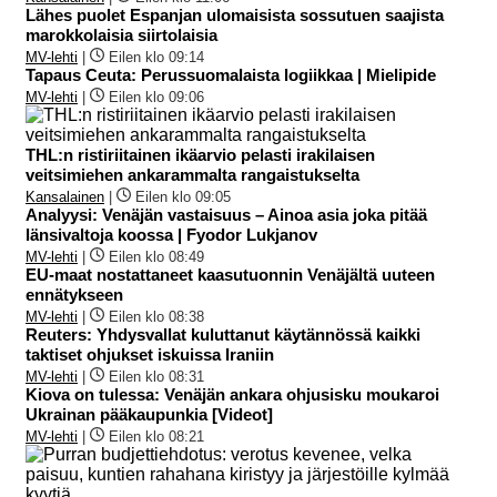
Lähes puolet Espanjan ulomaisista sossutuen saajista
marokkolaisia siirtolaisia
MV-lehti
|
Eilen klo 09:14
Tapaus Ceuta: Perussuomalaista logiikkaa | Mielipide
MV-lehti
|
Eilen klo 09:06
THL:n ristiriitainen ikäarvio pelasti irakilaisen
veitsimiehen ankarammalta rangaistukselta
Kansalainen
|
Eilen klo 09:05
Analyysi: Venäjän vastaisuus – Ainoa asia joka pitää
länsivaltoja koossa | Fyodor Lukjanov
MV-lehti
|
Eilen klo 08:49
EU-maat nostattaneet kaasutuonnin Venäjältä uuteen
ennätykseen
MV-lehti
|
Eilen klo 08:38
Reuters: Yhdysvallat kuluttanut käytännössä kaikki
taktiset ohjukset iskuissa Iraniin
MV-lehti
|
Eilen klo 08:31
Kiova on tulessa: Venäjän ankara ohjusisku moukaroi
Ukrainan pääkaupunkia [Videot]
MV-lehti
|
Eilen klo 08:21