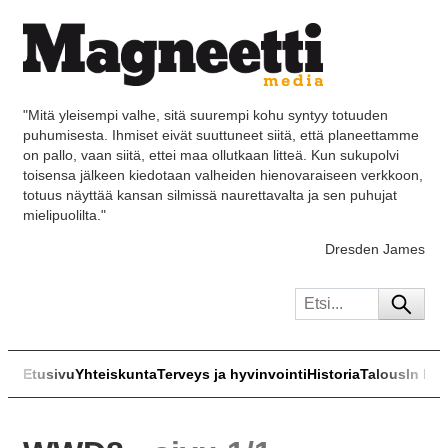
"Mitä yleisempi valhe, sitä suurempi kohu syntyy totuuden
puhumisesta. Ihmiset eivät suuttuneet siitä, että planeettamme
on pallo, vaan siitä, ettei maa ollutkaan litteä. Kun sukupolvi
toisensa jälkeen kiedotaan valheiden hienovaraiseen verkkoon,
totuus näyttää kansan silmissä naurettavalta ja sen puhujat
mielipuolilta."
Dresden James
Etusivu
Yhteiskunta
Terveys ja hyvinvointi
Historia
Talous
In Eng