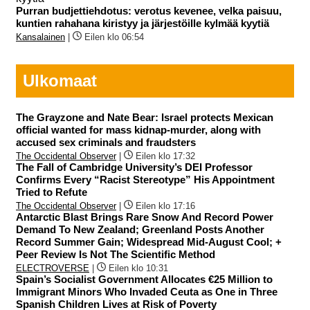
Purran budjettiehdotus: verotus kevenee, velka paisuu,
kuntien rahahana kiristyy ja järjestöille kylmää kyytiä
Kansalainen
|
Eilen klo 06:54
Ulkomaat
The Grayzone and Nate Bear: Israel protects Mexican
official wanted for mass kidnap-murder, along with
accused sex criminals and fraudsters
The Occidental Observer
|
Eilen klo 17:32
The Fall of Cambridge University’s DEI Professor
Confirms Every “Racist Stereotype” His Appointment
Tried to Refute
The Occidental Observer
|
Eilen klo 17:16
Antarctic Blast Brings Rare Snow And Record Power
Demand To New Zealand; Greenland Posts Another
Record Summer Gain; Widespread Mid-August Cool; +
Peer Review Is Not The Scientific Method
ELECTROVERSE
|
Eilen klo 10:31
Spain’s Socialist Government Allocates €25 Million to
Immigrant Minors Who Invaded Ceuta as One in Three
Spanish Children Lives at Risk of Poverty