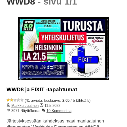
WWD8
- sivu 1/1
WWD8 ja FIXIT -tapahtumat
(
41
arviota, keskiarvo:
2,05
/ 5 tähteä 5)
Markku Juutinen
11.5.2022
3971 Näyttökerrat
19 Kommenttia
Järjestyksessään kahdeksas maailmanlaajuinen