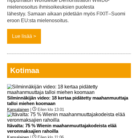
riippumaton Worldwide Demonstration WWD8-
mielenosoitus ihmisoikeuksien puolesta
lähestyy. Samaan aikaan pidetään myös FIXIT–Suomi
eroon EU:sta mielenosoitus.
Lue lisää
Kotimaa
Silminnäkijän video: 18 kertaa pidätetty maahanmuuttaja
talloi miehen koomaan
Kansalainen
|
Eilen klo 13:01
Itävalta: 75 % Wienin maahanmuuttajakodeista elää
veronmaksajien rahoilla
Kansalainen
|
Eilen klo 11:06