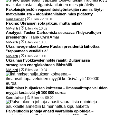
Pakolaisjärjestön vapaaehtoistyöntekijän ruumis löytyi
matkalaukusta – afganistanilainen mies pidätetty
Kansalainen
|
Eilen klo 11:10
Pakina: Ukrainan sota jatkuu, mutta miksi?
MV-lehti
|
Eilen klo 10:52
Analyysi: Tucker Carlsonista seuraava Yhdysvaltojen
presidentti? | Tarik Cyril Amar
MV-lehti
|
Eilen klo 10:35
Ukraina-agendaa tukeva Puolan presidentti kiihottaa
”tappamaan venäläisiä”
MV-lehti
|
Eilen klo 10:16
Ukrainan hyökkäyslennokki räjähti Bulgariassa
strategisen energiakohteen lähistöllä
MV-lehti
|
Eilen klo 10:04
Ikäihmiset huijauksen kohteena – ilmanvaihtopalveluiden
myyjät keräsivät yli 100 000 euroa
Kansalainen
|
Eilen klo 09:09
Palvelukodin johtaja anasti vaarallisia opioideja –