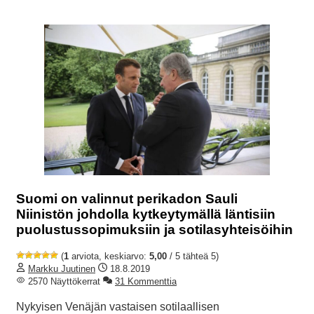
Suomi on valinnut perikadon Sauli
Niinistön johdolla kytkeytymällä läntisiin
puolustussopimuksiin ja sotilasyhteisöihin
(
1
arviota, keskiarvo:
5,00
/ 5 tähteä 5)
Markku Juutinen
18.8.2019
2570 Näyttökerrat
31 Kommenttia
Nykyisen Venäjän vastaisen sotilaallisen