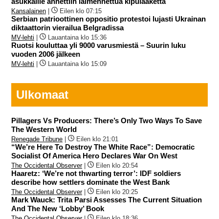
asukkaille annettiin laimennettua kipulääkettä
Kansalainen
|
Eilen klo 07:15
Serbian patrioottinen oppositio protestoi lujasti Ukrainan
diktaattorin vierailua Belgradissa
MV-lehti
|
Lauantaina klo 15:36
Ruotsi kouluttaa yli 9000 varusmiestä – Suurin luku
vuoden 2006 jälkeen
MV-lehti
|
Lauantaina klo 15:09
Ulkomaat
Pillagers Vs Producers: There’s Only Two Ways To Save
The Western World
Renegade Tribune
|
Eilen klo 21:01
“We’re Here To Destroy The White Race”: Democratic
Socialist Of America Hero Declares War On West
The Occidental Observer
|
Eilen klo 20:54
Haaretz: ‘We’re not thwarting terror’: IDF soldiers
describe how settlers dominate the West Bank
The Occidental Observer
|
Eilen klo 20:25
Mark Wauck: Trita Parsi Assesses The Current Situation
And The New ‘Lobby’ Book
The Occidental Observer
|
Eilen klo 18:36