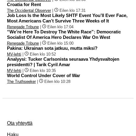
Croatia for Rent
The Occidental Observer
|
Eilen klo 17:31
Job Loss Is the Most Likely SHTF Event You’ll Ever Face,
Most Americans Can’t Survive Three Weeks of It
Renegade Tribune
|
Eilen klo 17:04
“We’re Here To Destroy The White Race”: Democratic
Socialist Of America Hero Declares War On West
Renegade Tribune
|
Eilen klo 15:00
Pakina: Ukrainan sota jatkuu, mutta miksi?
MV-lehti
|
Eilen klo 10:52
Analyysi: Tucker Carlsonista seuraava Yhdysvaltojen
presidentti? | Tarik Cyril Amar
MV-lehti
|
Eilen klo 10:35
World Control Under Cover of War
The Truthseeker
|
Eilen klo 10:28
Ota yhteyttä
Haku