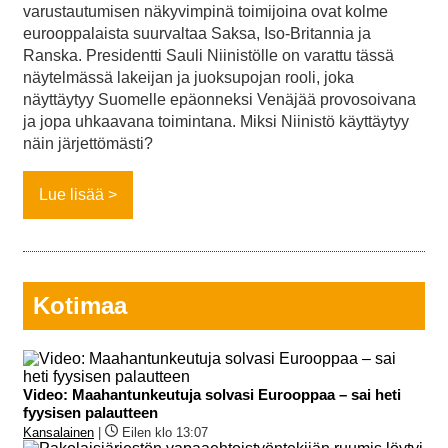
varustautumisen näkyvimpinä toimijoina ovat kolme
eurooppalaista suurvaltaa Saksa, Iso-Britannia ja
Ranska. Presidentti Sauli Niinistölle on varattu tässä
näytelmässä lakeijan ja juoksupojan rooli, joka
näyttäytyy Suomelle epäonneksi Venäjää provosoivana
ja jopa uhkaavana toimintana. Miksi Niinistö käyttäytyy
näin järjettömästi?
Lue lisää
Kotimaa
Video: Maahantunkeutuja solvasi Eurooppaa – sai heti
fyysisen palautteen
Kansalainen
|
Eilen klo 13:07