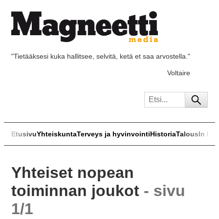
"Tietääksesi kuka hallitsee, selvitä, ketä et saa arvostella."
Voltaire
Etusivu
Yhteiskunta
Terveys ja hyvinvointi
Historia
Talous
In Eng
Yhteiset nopean
toiminnan joukot
- sivu
1/1