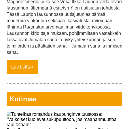
Magneettimedia julkaisee Vesa-Ilkka Laurion vertailevan
lausunnon jäljempänä esitetyn Ylen uutisjutun johdosta.
Tässä Laurion lausunnossa uutisjutun esittämää
modernia yläkoulun seksuaalikasvatusta arvioidaan
lähinnä Raamatun arvomaailman viidekehyksessä.
Lausunnon kirjoittaja mukaan, pohjimmiltaan vastakkain
tässä ovat Jumalan sana ja nyky-yhteiskunnan ja sen
toimijoiden ja päättäjien sana – Jumalan sana ja ihmisen
sana.
Lue lisää
Kotimaa