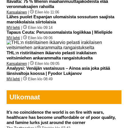
Itävalta: 75 % Wienin maahanmuuttajakodeista elää
veronmaksajien rahoilla
Kansalainen
|
Eilen klo 11:06
Lähes puolet Espanjan ulomaisista sossutuen saajista
marokkolaisia siirtolaisia
MV-lehti
|
Eilen klo 09:14
Tapaus Ceuta: Perussuomalaista logiikkaa | Mielipide
MV-lehti
|
Eilen klo 09:06
THL:n ristiriitainen ikäarvio pelasti irakilaisen
veitsimiehen ankarammalta rangaistukselta
Kansalainen
|
Eilen klo 09:05
Analyysi: Venäjän vastaisuus – Ainoa asia joka pitää
länsivaltoja koossa | Fyodor Lukjanov
MV-lehti
|
Eilen klo 08:49
Ulkomaat
It’s no coincidence the world is on fire with wars,
healthcare has become unaffordable or of poor quality,
and famine lurks just around the corner