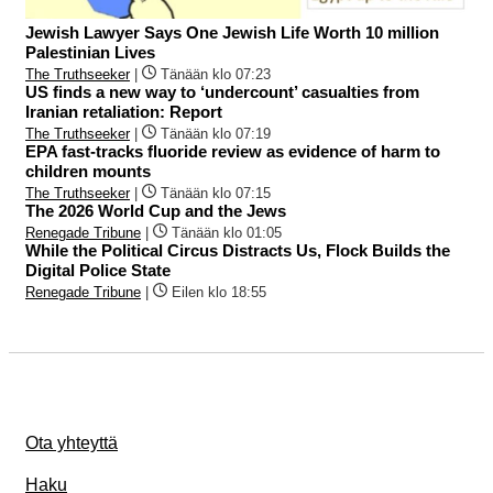
Jewish Lawyer Says One Jewish Life Worth 10 million
Palestinian Lives
The Truthseeker
|
Tänään klo 07:23
US finds a new way to ‘undercount’ casualties from
Iranian retaliation: Report
The Truthseeker
|
Tänään klo 07:19
EPA fast-tracks fluoride review as evidence of harm to
children mounts
The Truthseeker
|
Tänään klo 07:15
The 2026 World Cup and the Jews
Renegade Tribune
|
Tänään klo 01:05
While the Political Circus Distracts Us, Flock Builds the
Digital Police State
Renegade Tribune
|
Eilen klo 18:55
Ota yhteyttä
Haku