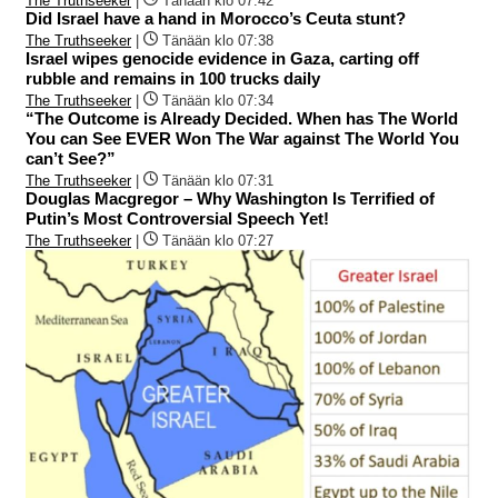
The Truthseeker
|
Tänään klo 07:42
Did Israel have a hand in Morocco’s Ceuta stunt?
The Truthseeker
|
Tänään klo 07:38
Israel wipes genocide evidence in Gaza, carting off
rubble and remains in 100 trucks daily
The Truthseeker
|
Tänään klo 07:34
“The Outcome is Already Decided. When has The World
You can See EVER Won The War against The World You
can’t See?”
The Truthseeker
|
Tänään klo 07:31
Douglas Macgregor – Why Washington Is Terrified of
Putin’s Most Controversial Speech Yet!
The Truthseeker
|
Tänään klo 07:27