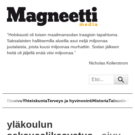
”Holokausti oli toisen maailmansodan traagisin tapahtuma.
Saksalaisten hallitsemilla alueilla asui neljä miljoonaa
juutalaista, joista kuusi miljoonaa murhattiin. Sodan jälkeen
heitä oli jäljellä enää viisi miljoonaa.”
Nicholas Kollerstrom
Etusivu
Yhteiskunta
Terveys ja hyvinvointi
Historia
Talous
In Eng
yläkoulun