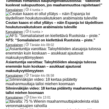
Tunteikas romahdus kaupunginvaltuustossa: ”Valkoiset
kuolevat sukupuuttoon, jos maahanmuuttoa rajoitetaan!”
Kansalainen
|
4 tuntia >
Ceutan kaaos ei ollut yllätys – näin Espanja loi täydellisen
houkutusvaikutuksen arabimaista tuleville
Kansalainen
|
6 tuntia >
AFS: “Somalialaiset on kiellettävä Ruotsista – piste.”
Kansalainen
|
Tänään klo 09:02
Asiantuntija varoittaa: Taloyhtiöiden alasajoja tulossa
enemmän kuin koskaan – asukkaat ajautuvat
maksukyvyttömyyteen
Kansalainen
|
Tänään klo 06:58
Silminnäkijän video: 18 kertaa pidätetty maahanmuuttaja
talloi miehen koomaan
Kansalainen
|
Eilen klo 13:01