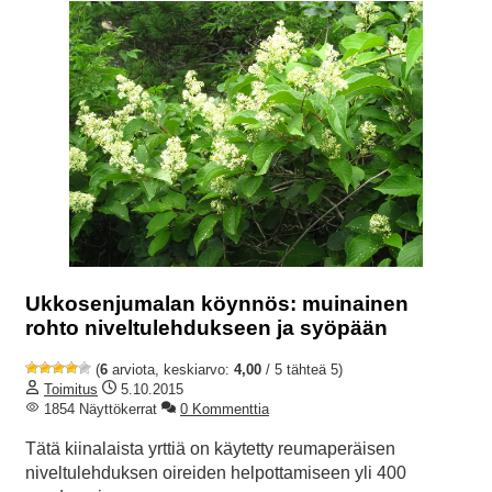
Ukkosenjumalan köynnös: muinainen
rohto niveltulehdukseen ja syöpään
(
6
arviota, keskiarvo:
4,00
/ 5 tähteä 5)
Toimitus
5.10.2015
1854 Näyttökerrat
0 Kommenttia
Tätä kiinalaista yrttiä on käytetty reumaperäisen
niveltulehduksen oireiden helpottamiseen yli 400