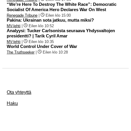
“We’re Here To Destroy The White Race”: Democratic
Socialist Of America Hero Declares War On West
Renegade Tribune
|
Eilen klo 15:00
Pakina: Ukrainan sota jatkuu, mutta miksi?
MV-lehti
|
Eilen klo 10:52
Analyysi: Tucker Carlsonista seuraava Yhdysvaltojen
presidentti? | Tarik Cyril Amar
MV-lehti
|
Eilen klo 10:35
World Control Under Cover of War
The Truthseeker
|
Eilen klo 10:28
Ota yhteyttä
Haku