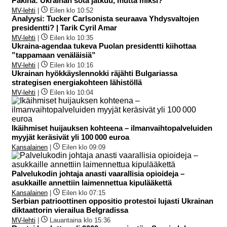
Pakina: Ukrainan sota jatkuu, mutta miksi?
MV-lehti
|
Eilen klo 10:52
Analyysi: Tucker Carlsonista seuraava Yhdysvaltojen
presidentti? | Tarik Cyril Amar
MV-lehti
|
Eilen klo 10:35
Ukraina-agendaa tukeva Puolan presidentti kiihottaa
”tappamaan venäläisiä”
MV-lehti
|
Eilen klo 10:16
Ukrainan hyökkäyslennokki räjähti Bulgariassa
strategisen energiakohteen lähistöllä
MV-lehti
|
Eilen klo 10:04
Ikäihmiset huijauksen kohteena – ilmanvaihtopalveluiden
myyjät keräsivät yli 100 000 euroa
Kansalainen
|
Eilen klo 09:09
Palvelukodin johtaja anasti vaarallisia opioideja –
asukkaille annettiin laimennettua kipulääkettä
Kansalainen
|
Eilen klo 07:15
Serbian patrioottinen oppositio protestoi lujasti Ukrainan
diktaattorin vierailua Belgradissa
MV-lehti
|
Lauantaina klo 15:36