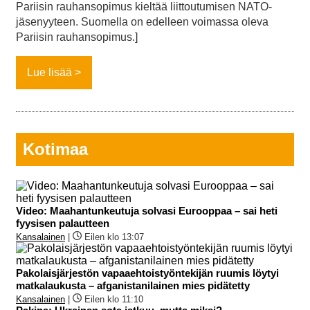
Pariisin rauhansopimus kieltää liittoutumisen NATO-
jäsenyyteen. Suomella on edelleen voimassa oleva
Pariisin rauhansopimus.]
Lue lisää
Kotimaa
Video: Maahantunkeutuja solvasi Eurooppaa – sai heti
fyysisen palautteen
Kansalainen
|
Eilen klo 13:07
Pakolaisjärjestön vapaaehtoistyöntekijän ruumis löytyi
matkalaukusta – afganistanilainen mies pidätetty
Kansalainen
|
Eilen klo 11:10