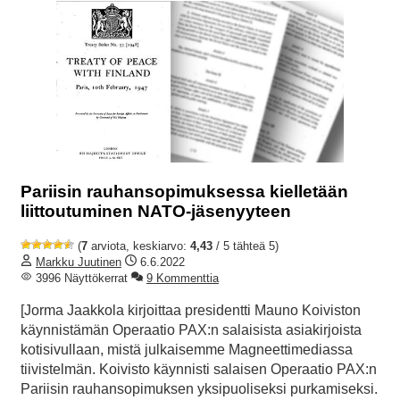
Pariisin rauhansopimuksessa kielletään
liittoutuminen NATO-jäsenyyteen
(
7
arviota, keskiarvo:
4,43
/ 5 tähteä 5)
Markku Juutinen
6.6.2022
3996 Näyttökerrat
9 Kommenttia
[Jorma Jaakkola kirjoittaa presidentti Mauno Koiviston
käynnistämän Operaatio PAX:n salaisista asiakirjoista
kotisivullaan, mistä julkaisemme Magneettimediassa
tiivistelmän. Koivisto käynnisti salaisen Operaatio PAX:n
Pariisin rauhansopimuksen yksipuoliseksi purkamiseksi.