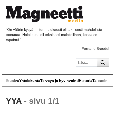
"On väärin kysyä, miten holokausti oli teknisesti mahdollista
toteuttaa. Holokausti oli teknisesti mahdollinen, koska se
tapahtui."
Fernand Braudel
Etusivu
Yhteiskunta
Terveys ja hyvinvointi
Historia
Talous
In Eng
YYA
- sivu 1/1