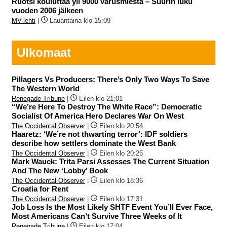
Ruotsi kouluttaa yli 9000 varusmiestä – Suurin luku
vuoden 2006 jälkeen
MV-lehti
|
Lauantaina klo 15:09
Ulkomaat
Pillagers Vs Producers: There’s Only Two Ways To Save
The Western World
Renegade Tribune
|
Eilen klo 21:01
“We’re Here To Destroy The White Race”: Democratic
Socialist Of America Hero Declares War On West
The Occidental Observer
|
Eilen klo 20:54
Haaretz: ‘We’re not thwarting terror’: IDF soldiers
describe how settlers dominate the West Bank
The Occidental Observer
|
Eilen klo 20:25
Mark Wauck: Trita Parsi Assesses The Current Situation
And The New ‘Lobby’ Book
The Occidental Observer
|
Eilen klo 18:36
Croatia for Rent
The Occidental Observer
|
Eilen klo 17:31
Job Loss Is the Most Likely SHTF Event You’ll Ever Face,
Most Americans Can’t Survive Three Weeks of It
Renegade Tribune
|
Eilen klo 17:04