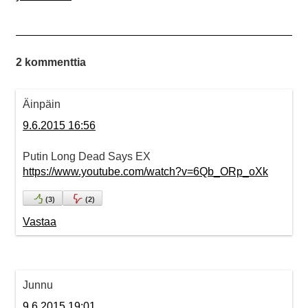
2 kommenttia
Äinpäin
9.6.2015 16:56
Putin Long Dead Says EX
https://www.youtube.com/watch?v=6Qb_ORp_oXk
(
3
)
(
2
)
Vastaa
Junnu
9.6.2015 19:01