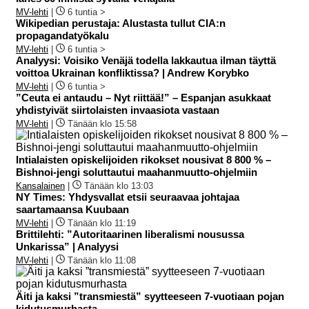
MV-lehti
|
6 tuntia >
Wikipedian perustaja: Alustasta tullut CIA:n
propagandatyökalu
MV-lehti
|
6 tuntia >
Analyysi: Voisiko Venäjä todella lakkautua ilman täyttä
voittoa Ukrainan konfliktissa? | Andrew Korybko
MV-lehti
|
6 tuntia >
”Ceuta ei antaudu – Nyt riittää!” – Espanjan asukkaat
yhdistyivät siirtolaisten invaasiota vastaan
MV-lehti
|
Tänään klo 15:58
Intialaisten opiskelijoiden rikokset nousivat 8 800 % –
Bishnoi-jengi soluttautui maahanmuutto-ohjelmiin
Kansalainen
|
Tänään klo 13:03
NY Times: Yhdysvallat etsii seuraavaa johtajaa
saartamaansa Kuubaan
MV-lehti
|
Tänään klo 11:19
Brittilehti: ”Autoritaarinen liberalismi nousussa
Unkarissa” | Analyysi
MV-lehti
|
Tänään klo 11:08
Äiti ja kaksi ”transmiestä” syytteeseen 7‑vuotiaan pojan
kidutusmurhasta