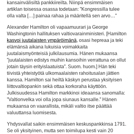
kansainvälisiltä pankkiireilta. Niinpä ensimmäisen
artiklan toisessa osassa todetaan: ”Kongressilla tulee
olla valta […] painaa rahaa ja määritellä sen arvo…”
Alexander Hamilton oli vapaamuurari ja George
Washingtonin hallituksen valtiovarainministeri. [Hamilton
kasvoi juutalaisten ympäröimänä
, osasi hepreaa ja teki
elämänsä aikana lukuisia voimakkaita
juutalaismyönteisiä julkilausumia. Hänen mukaansa
”juutalaisten edistys muihin kansoihin verrattuna on ollut
jotain täysin erityislaatuista”. Suom. huom.] Hän teki
tiivistä yhteistyötä ulkomaalaisten rahoitusalan jättien
kanssa. Hamilton sai heiltä käskyn perustaa yksityisen
liittovaltiopankin sekä ottaa korkoraha käyttöön.
Julkisuudessa Hamilton markkinoi ideaansa sanomalla:
”Valtionvelka voi olla jopa siunaus kansalle.” Hänen
mukaansa on vaarallista, mikäli valtio itse päättää
valuuttansa luomisesta.
Yhdysvallat saikin ensimmäisen keskuspankkinsa 1791.
Se oli yksityinen, mutta sen toimilupa kesti vain 20