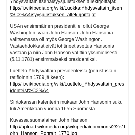
Yhdysvaltain itsenäisyysjulistuksen allekirjoittajat:
http://fi.wikipedia.org/wiki/Luokka:Yhdysvaltain_itsen
%C3%A4isyysjulistuksen_allekirjoittajat
USAn ensimmäinen presidentti ei ollut George
Washington, vaan John Hanson. John Hansonia
valitsemassa oli myös George Washington.
Vastaehdokkaat eivät tohtineet asettua Hansonia
vastaan ja niin John Hanson valittiin yksimielisesti
(5.11.1781) ensimmäiseksi presidentiksi.
Luettelo Yhdysvaltain presidenteistä (perustuslain
ratifioinnin 1789 jälkeen):
http://fi.wikipedia.org/wiki/Luettelo_Yhdysvaltain_pres
identeist%C3%A4
Siirtokansan kalenterin mukaan John Hansonin suku
tuli Amerikkaan vuonna 1655 Suomesta.
Kuvassa suomalainen John Hanson:
http://upload.wikimedia.org/wikipedia/commons/2/2e/J
ohn_Hanson_Portrait_1770.jpg