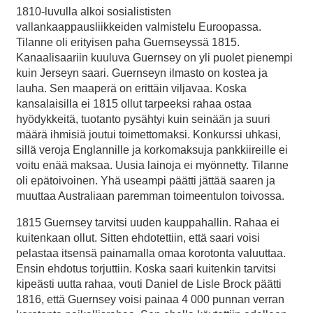
1810-luvulla alkoi sosialististen
vallankaappausliikkeiden valmistelu Euroopassa.
Tilanne oli erityisen paha Guernseyssä 1815.
Kanaalisaariin kuuluva Guernsey on yli puolet pienempi
kuin Jerseyn saari. Guernseyn ilmasto on kostea ja
lauha. Sen maaperä on erittäin viljavaa. Koska
kansalaisilla ei 1815 ollut tarpeeksi rahaa ostaa
hyödykkeitä, tuotanto pysähtyi kuin seinään ja suuri
määrä ihmisiä joutui toimettomaksi. Konkurssi uhkasi,
sillä veroja Englannille ja korkomaksuja pankkiireille ei
voitu enää maksaa. Uusia lainoja ei myönnetty. Tilanne
oli epätoivoinen. Yhä useampi päätti jättää saaren ja
muuttaa Australiaan paremman toimeentulon toivossa.
1815 Guernsey tarvitsi uuden kauppahallin. Rahaa ei
kuitenkaan ollut. Sitten ehdotettiin, että saari voisi
pelastaa itsensä painamalla omaa korotonta valuuttaa.
Ensin ehdotus torjuttiin. Koska saari kuitenkin tarvitsi
kipeästi uutta rahaa, vouti Daniel de Lisle Brock päätti
1816, että Guernsey voisi painaa 4 000 punnan verran