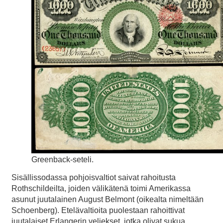
Greenback-seteli.
Sisällissodassa pohjoisvaltiot saivat rahoitusta
Rothschildeilta, joiden välikätenä toimi Amerikassa
asunut juutalainen August Belmont (oikealta nimeltään
Schoenberg). Etelävaltioita puolestaan rahoittivat
juutalaiset Erlangerin veljekset, jotka olivat sukua