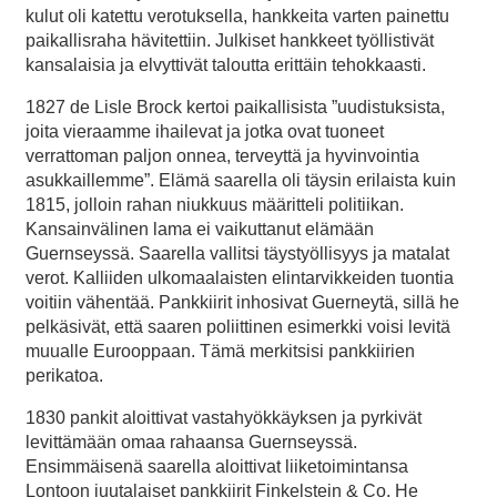
kulut oli katettu verotuksella, hankkeita varten painettu
paikallisraha hävitettiin. Julkiset hankkeet työllistivät
kansalaisia ja elvyttivät taloutta erittäin tehokkaasti.
1827 de Lisle Brock kertoi paikallisista ”uudistuksista,
joita vieraamme ihailevat ja jotka ovat tuoneet
verrattoman paljon onnea, terveyttä ja hyvinvointia
asukkaillemme”. Elämä saarella oli täysin erilaista kuin
1815, jolloin rahan niukkuus määritteli politiikan.
Kansainvälinen lama ei vaikuttanut elämään
Guernseyssä. Saarella vallitsi täystyöllisyys ja matalat
verot. Kalliiden ulkomaalaisten elintarvikkeiden tuontia
voitiin vähentää. Pankkiirit inhosivat Guerneytä, sillä he
pelkäsivät, että saaren poliittinen esimerkki voisi levitä
muualle Eurooppaan. Tämä merkitsisi pankkiirien
perikatoa.
1830 pankit aloittivat vastahyökkäyksen ja pyrkivät
levittämään omaa rahaansa Guernseyssä.
Ensimmäisenä saarella aloittivat liiketoimintansa
Lontoon juutalaiset pankkiirit Finkelstein & Co. He