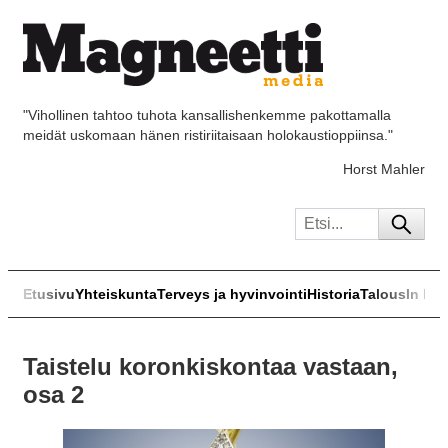
"Vihollinen tahtoo tuhota kansallishenkemme pakottamalla
meidät uskomaan hänen ristiriitaisaan holokaustioppiinsa."
Horst Mahler
Etusivu
Yhteiskunta
Terveys ja hyvinvointi
Historia
Talous
In Eng
Taistelu koronkiskontaa vastaan,
osa 2