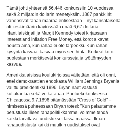
Tämä johti yhteensä 56,446 konkurssiin 10 vuodessa
sekä 2 miljardin dollarin menetyksiin. 1887 pankkiirit
vähensivät rahan määrää entisestään – nyt kansalaisella
oli keskimäärin käytössään enää 6,67 dollaria.
Irlantilaiskirjailija Margit Kennedy totesi kirjassaan
Interest and Inflation Free Money, että korot alkavat
nousta aina, kun rahaa ei ole tarpeeksi. Kun rahan
kysyntä kasvaa, kasvaa myös sen hinta. Korkeat korot
puolestaan merkitsevät konkursseja ja työttömyyden
kasvua.
Amerikkalaisissa koulukirjoissa väitetään, että oli onni,
ettei demokraattien ehdokasta William Jennings Bryania
valittu presidentiksi 1896. Bryan näet vastusti
kultakantaa sekä velkarahaa. Puoluekokouksessa
Chicagossa 9.7.1896 pitämässään ”Cross of Gold” –
nimisessä puheessaan Bryan totesi: ”Kun palautamme
perustuslaillisen rahapolitiikkamme, voimme tehdä
kaikki tarvittavat uudistukset tässä maassa. Ilman
rahauudistusta kaikki muutkin uudistukset ovat