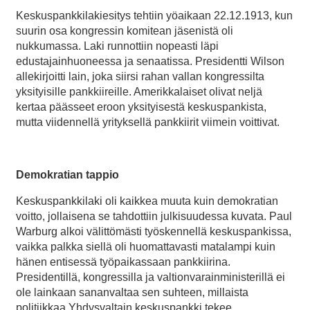
Keskuspankkilakiesitys tehtiin yöaikaan 22.12.1913, kun
suurin osa kongressin komitean jäsenistä oli
nukkumassa. Laki runnottiin nopeasti läpi
edustajainhuoneessa ja senaatissa. Presidentti Wilson
allekirjoitti lain, joka siirsi rahan vallan kongressilta
yksityisille pankkiireille. Amerikkalaiset olivat neljä
kertaa päässeet eroon yksityisestä keskuspankista,
mutta viidennellä yrityksellä pankkiirit viimein voittivat.
Demokratian tappio
Keskuspankkilaki oli kaikkea muuta kuin demokratian
voitto, jollaisena se tahdottiin julkisuudessa kuvata. Paul
Warburg alkoi välittömästi työskennellä keskuspankissa,
vaikka palkka siellä oli huomattavasti matalampi kuin
hänen entisessä työpaikassaan pankkiirina.
Presidentillä, kongressilla ja valtionvarainministerillä ei
ole lainkaan sananvaltaa sen suhteen, millaista
politiikkaa Yhdysvaltain keskuspankki tekee.