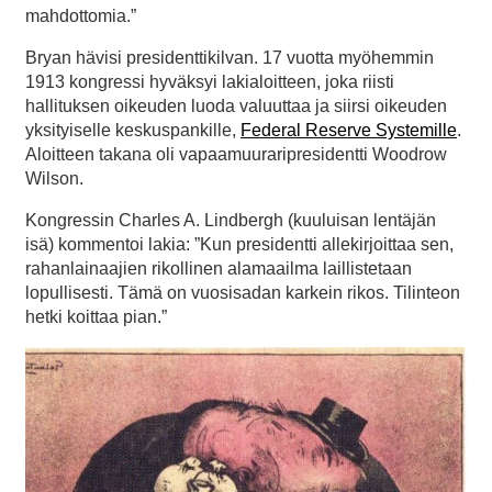
mahdottomia.”
Bryan hävisi presidenttikilvan. 17 vuotta myöhemmin
1913 kongressi hyväksyi lakialoitteen, joka riisti
hallituksen oikeuden luoda valuuttaa ja siirsi oikeuden
yksityiselle keskuspankille,
Federal Reserve Systemille
.
Aloitteen takana oli vapaamuuraripresidentti Woodrow
Wilson.
Kongressin Charles A. Lindbergh (kuuluisan lentäjän
isä) kommentoi lakia: ”Kun presidentti allekirjoittaa sen,
rahanlainaajien rikollinen alamaailma laillistetaan
lopullisesti. Tämä on vuosisadan karkein rikos. Tilinteon
hetki koittaa pian.”