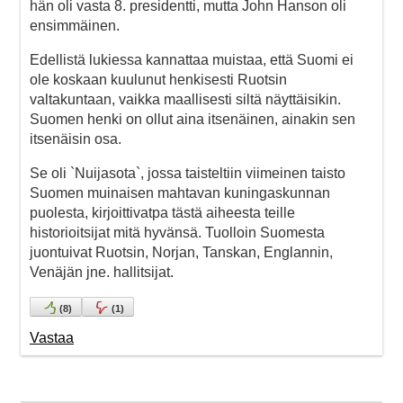
hän oli vasta 8. presidentti, mutta John Hanson oli
ensimmäinen.
Edellistä lukiessa kannattaa muistaa, että Suomi ei
ole koskaan kuulunut henkisesti Ruotsin
valtakuntaan, vaikka maallisesti siltä näyttäisikin.
Suomen henki on ollut aina itsenäinen, ainakin sen
itsenäisin osa.
Se oli `Nuijasota`, jossa taisteltiin viimeinen taisto
Suomen muinaisen mahtavan kuningaskunnan
puolesta, kirjoittivatpa tästä aiheesta teille
historioitsijat mitä hyvänsä. Tuolloin Suomesta
juontuivat Ruotsin, Norjan, Tanskan, Englannin,
Venäjän jne. hallitsijat.
(
8
)
(
1
)
Vastaa