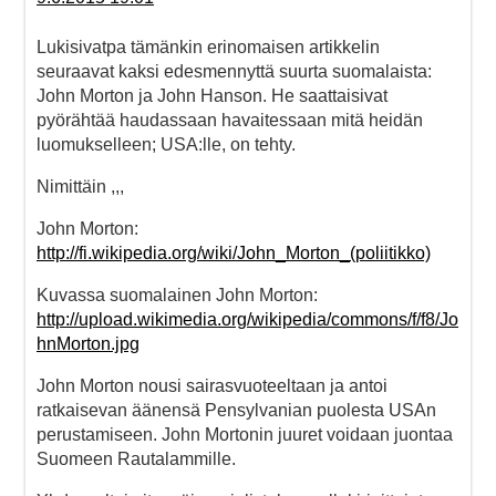
Lukisivatpa tämänkin erinomaisen artikkelin
seuraavat kaksi edesmennyttä suurta suomalaista:
John Morton ja John Hanson. He saattaisivat
pyörähtää haudassaan havaitessaan mitä heidän
luomukselleen; USA:lle, on tehty.
Nimittäin ,,,
John Morton:
http://fi.wikipedia.org/wiki/John_Morton_(poliitikko)
Kuvassa suomalainen John Morton:
http://upload.wikimedia.org/wikipedia/commons/f/f8/Jo
hnMorton.jpg
John Morton nousi sairasvuoteeltaan ja antoi
ratkaisevan äänensä Pensylvanian puolesta USAn
perustamiseen. John Mortonin juuret voidaan juontaa
Suomeen Rautalammille.