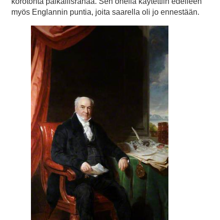
korotonta paikallisrahaa. Sen ohella käytettiin edelleen
myös Englannin puntia, joita saarella oli jo ennestään.