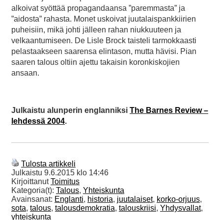
alkoivat syöttää propagandaansa ”paremmasta” ja
”aidosta” rahasta. Monet uskoivat juutalaispankkiirien
puheisiin, mikä johti jälleen rahan niukkuuteen ja
velkaantumiseen. De Lisle Brock taisteli tarmokkaasti
pelastaakseen saarensa elintason, mutta hävisi. Pian
saaren talous oltiin ajettu takaisin koronkiskojien
ansaan.
Julkaistu alunperin englanniksi
The Barnes Review –
lehdessä 2004
.
Tulosta artikkeli
Julkaistu
9.6.2015 klo 14:46
Kirjoittanut
Toimitus
Kategoria(t):
Talous
,
Yhteiskunta
Avainsanat:
Englanti
,
historia
,
juutalaiset
,
korko-orjuus
,
sota
,
talous
,
talousdemokratia
,
talouskriisi
,
Yhdysvallat
,
yhteiskunta