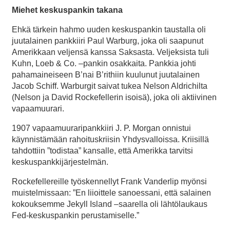
Miehet keskuspankin takana
Ehkä tärkein hahmo uuden keskuspankin taustalla oli
juutalainen pankkiiri Paul Warburg, joka oli saapunut
Amerikkaan veljensä kanssa Saksasta. Veljeksista tuli
Kuhn, Loeb & Co. –pankin osakkaita. Pankkia johti
pahamaineiseen B’nai B’rithiin kuulunut juutalainen
Jacob Schiff. Warburgit saivat tukea Nelson Aldrichilta
(Nelson ja David Rockefellerin isoisä), joka oli aktiivinen
vapaamuurari.
1907 vapaamuuraripankkiiri J. P. Morgan onnistui
käynnistämään rahoituskriisin Yhdysvalloissa. Kriisillä
tahdottiin ”todistaa” kansalle, että Amerikka tarvitsi
keskuspankkijärjestelmän.
Rockefellereille työskennellyt Frank Vanderlip myönsi
muistelmissaan: ”En liioittele sanoessani, että salainen
kokouksemme Jekyll Island –saarella oli lähtölaukaus
Fed-keskuspankin perustamiselle.”