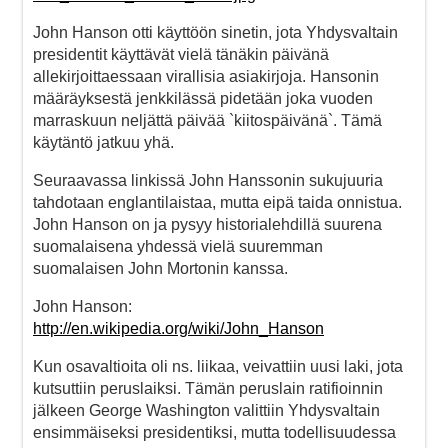
John Hanson otti käyttöön sinetin, jota Yhdysvaltain
presidentit käyttävät vielä tänäkin päivänä
allekirjoittaessaan virallisia asiakirjoja. Hansonin
määräyksestä jenkkilässä pidetään joka vuoden
marraskuun neljättä päivää `kiitospäivänä`. Tämä
käytäntö jatkuu yhä.
Seuraavassa linkissä John Hanssonin sukujuuria
tahdotaan englantilaistaa, mutta eipä taida onnistua.
John Hanson on ja pysyy historialehdillä suurena
suomalaisena yhdessä vielä suuremman
suomalaisen John Mortonin kanssa.
John Hanson:
http://en.wikipedia.org/wiki/John_Hanson
Kun osavaltioita oli ns. liikaa, veivattiin uusi laki, jota
kutsuttiin peruslaiksi. Tämän peruslain ratifioinnin
jälkeen George Washington valittiin Yhdysvaltain
ensimmäiseksi presidentiksi, mutta todellisuudessa