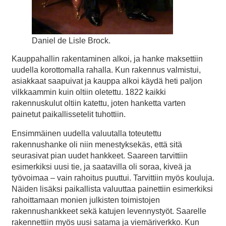
Daniel de Lisle Brock.
Kauppahallin rakentaminen alkoi, ja hanke maksettiin
uudella korottomalla rahalla. Kun rakennus valmistui,
asiakkaat saapuivat ja kauppa alkoi käydä heti paljon
vilkkaammin kuin oltiin oletettu. 1822 kaikki
rakennuskulut oltiin katettu, joten hanketta varten
painetut paikallissetelit tuhottiin.
Ensimmäinen uudella valuutalla toteutettu
rakennushanke oli niin menestyksekäs, että sitä
seurasivat pian uudet hankkeet. Saareen tarvittiin
esimerkiksi uusi tie, ja saatavilla oli soraa, kiveä ja
työvoimaa – vain rahoitus puuttui. Tarvittiin myös kouluja.
Näiden lisäksi paikallista valuuttaa painettiin esimerkiksi
rahoittamaan monien julkisten toimistojen
rakennushankkeet sekä katujen levennystyöt. Saarelle
rakennettiin myös uusi satama ja viemäriverkko. Kun