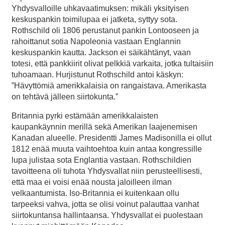
Yhdysvalloille uhkavaatimuksen: mikäli yksityisen
keskuspankin toimilupaa ei jatketa, syttyy sota.
Rothschild oli 1806 perustanut pankin Lontooseen ja
rahoittanut sotia Napoleonia vastaan Englannin
keskuspankin kautta. Jackson ei säikähtänyt, vaan
totesi, että pankkiirit olivat pelkkiä varkaita, jotka tultaisiin
tuhoamaan. Hurjistunut Rothschild antoi käskyn:
”Hävyttömiä amerikkalaisia on rangaistava. Amerikasta
on tehtävä jälleen siirtokunta.”
Britannia pyrki estämään amerikkalaisten
kaupankäynnin merillä sekä Amerikan laajenemisen
Kanadan alueelle. Presidentti James Madisonilla ei ollut
1812 enää muuta vaihtoehtoa kuin antaa kongressille
lupa julistaa sota Englantia vastaan. Rothschildien
tavoitteena oli tuhota Yhdysvallat niin perusteellisesti,
että maa ei voisi enää nousta jaloilleen ilman
velkaantumista. Iso-Britannia ei kuitenkaan ollu
tarpeeksi vahva, jotta se olisi voinut palauttaa vanhat
siirtokuntansa hallintaansa. Yhdysvallat ei puolestaan