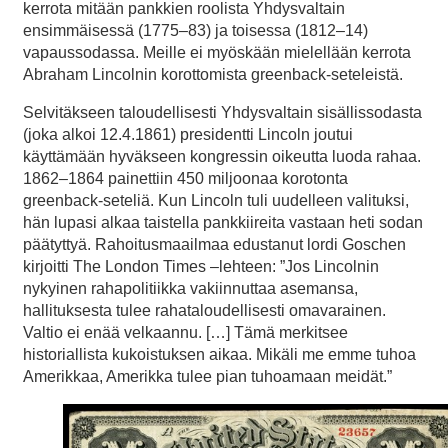
kerrota mitään pankkien roolista Yhdysvaltain
ensimmäisessä (1775–83) ja toisessa (1812–14)
vapaussodassa. Meille ei myöskään mielellään kerrota
Abraham Lincolnin korottomista greenback-seteleistä.
Selvitäkseen taloudellisesti Yhdysvaltain sisällissodasta
(joka alkoi 12.4.1861) presidentti Lincoln joutui
käyttämään hyväkseen kongressin oikeutta luoda rahaa.
1862–1864 painettiin 450 miljoonaa korotonta
greenback-seteliä. Kun Lincoln tuli uudelleen valituksi,
hän lupasi alkaa taistella pankkiireita vastaan heti sodan
päätyttyä. Rahoitusmaailmaa edustanut lordi Goschen
kirjoitti The London Times –lehteen: ”Jos Lincolnin
nykyinen rahapolitiikka vakiinnuttaa asemansa,
hallituksesta tulee rahataloudellisesti omavarainen.
Valtio ei enää velkaannu. […] Tämä merkitsee
historiallista kukoistuksen aikaa. Mikäli me emme tuhoa
Amerikkaa, Amerikka tulee pian tuhoamaan meidät.”