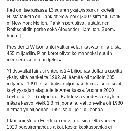
Fed on itse asiassa 13 suuren yksityispankin kartelli.
Niistä tärkein on Bank of New York [2007 siitä tuli Bank
of New York Mellon. Pankin perustivat juutalainen
Rothschildin perhe sekä Alexander Hamilton. Suom.
huom.].
Presidentti Wilson antoi valtionvelan kasvaa miljardista
455 miljardiin. Pian korot olivat kolmanneksi suurin
menoerä valtion budjetissa.
Yhdysvallat lainasi yhteensä 4 biljoonaa dollaria useilta
yksityisiltä pankeilta 1992. Alijäämää oli tuolloin 285
miljardia. 1991 toiset kaksi miljoonaa ihmistä sukelsivat
köyhyysrajan alapuolelle Amerikassa. Vuonna 2000
köyhiä oli 31,6 miljoonaa. Kahdessa vuodessa köyhien
määrä kasvoi vielä 1,3 miljoonalla. Valtionvelka oli 1980
hieman yli biljoonan. 1995 se oli jo 5 biljoonaa.
Ekonomi Milton Friedman on varma siitä, että vuoden
1929 pörssiromahdus alkoi, koska keskuspankki ei