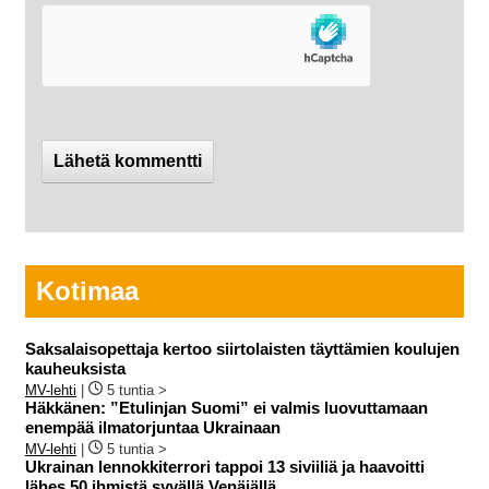
Kotimaa
Saksalaisopettaja kertoo siirtolaisten täyttämien koulujen
kauheuksista
MV-lehti
|
5 tuntia >
Häkkänen: ”Etulinjan Suomi” ei valmis luovuttamaan
enempää ilmatorjuntaa Ukrainaan
MV-lehti
|
5 tuntia >
Ukrainan lennokkiterrori tappoi 13 siviiliä ja haavoitti
lähes 50 ihmistä syvällä Venäjällä