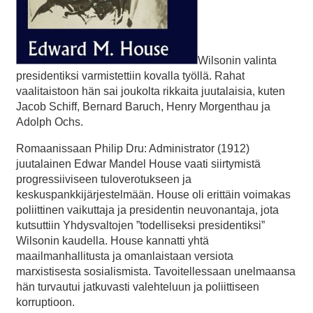
Wilsonin valinta
presidentiksi varmistettiin kovalla työllä. Rahat
vaalitaistoon hän sai joukolta rikkaita juutalaisia, kuten
Jacob Schiff, Bernard Baruch, Henry Morgenthau ja
Adolph Ochs.
Romaanissaan Philip Dru: Administrator (1912)
juutalainen Edwar Mandel House vaati siirtymistä
progressiiviseen tuloverotukseen ja
keskuspankkijärjestelmään. House oli erittäin voimakas
poliittinen vaikuttaja ja presidentin neuvonantaja, jota
kutsuttiin Yhdysvaltojen ”todelliseksi presidentiksi”
Wilsonin kaudella. House kannatti yhtä
maailmanhallitusta ja omanlaistaan versiota
marxistisesta sosialismista. Tavoitellessaan unelmaansa
hän turvautui jatkuvasti valehteluun ja poliittiseen
korruptioon.