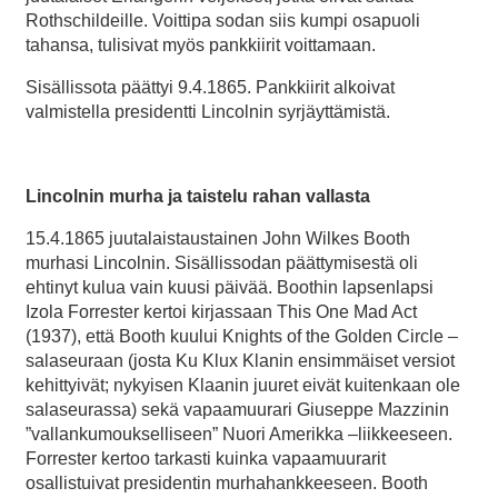
Rothschildeille. Voittipa sodan siis kumpi osapuoli
tahansa, tulisivat myös pankkiirit voittamaan.
Sisällissota päättyi 9.4.1865. Pankkiirit alkoivat
valmistella presidentti Lincolnin syrjäyttämistä.
Lincolnin murha ja taistelu rahan vallasta
15.4.1865 juutalaistaustainen John Wilkes Booth
murhasi Lincolnin. Sisällissodan päättymisestä oli
ehtinyt kulua vain kuusi päivää. Boothin lapsenlapsi
Izola Forrester kertoi kirjassaan This One Mad Act
(1937), että Booth kuului Knights of the Golden Circle –
salaseuraan (josta Ku Klux Klanin ensimmäiset versiot
kehittyivät; nykyisen Klaanin juuret eivät kuitenkaan ole
salaseurassa) sekä vapaamuurari Giuseppe Mazzinin
”vallankumoukselliseen” Nuori Amerikka –liikkeeseen.
Forrester kertoo tarkasti kuinka vapaamuurarit
osallistuivat presidentin murhahankkeeseen. Booth