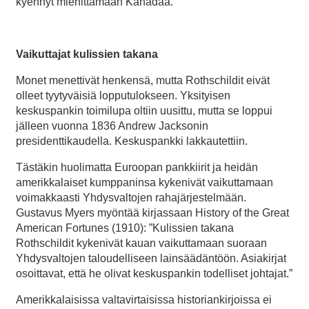
kyennyt miehittämään Kanadaa.
Vaikuttajat kulissien takana
Monet menettivät henkensä, mutta Rothschildit eivät
olleet tyytyväisiä lopputulokseen. Yksityisen
keskuspankin toimilupa oltiin uusittu, mutta se loppui
jälleen vuonna 1836 Andrew Jacksonin
presidenttikaudella. Keskuspankki lakkautettiin.
Tästäkin huolimatta Euroopan pankkiirit ja heidän
amerikkalaiset kumppaninsa kykenivät vaikuttamaan
voimakkaasti Yhdysvaltojen rahajärjestelmään.
Gustavus Myers myöntää kirjassaan History of the Great
American Fortunes (1910): ”Kulissien takana
Rothschildit kykenivät kauan vaikuttamaan suoraan
Yhdysvaltojen taloudelliseen lainsäädäntöön. Asiakirjat
osoittavat, että he olivat keskuspankin todelliset johtajat.”
Amerikkalaisissa valtavirtaisissa historiankirjoissa ei