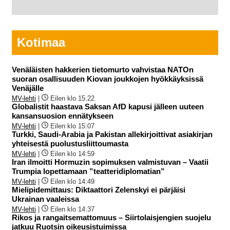
Kotimaa
Venäläisten hakkerien tietomurto vahvistaa NATOn
suoran osallisuuden Kiovan joukkojen hyökkäyksissä
Venäjälle
MV-lehti
|
Eilen klo 15:22
Globalistit haastava Saksan AfD kapusi jälleen uuteen
kansansuosion ennätykseen
MV-lehti
|
Eilen klo 15:07
Turkki, Saudi-Arabia ja Pakistan allekirjoittivat asiakirjan
yhteisestä puolustusliittoumasta
MV-lehti
|
Eilen klo 14:59
Iran ilmoitti Hormuzin sopimuksen valmistuvan – Vaatii
Trumpia lopettamaan ”teatteridiplomatian”
MV-lehti
|
Eilen klo 14:49
Mielipidemittaus: Diktaattori Zelenskyi ei pärjäisi
Ukrainan vaaleissa
MV-lehti
|
Eilen klo 14:37
Rikos ja rangaitsemattomuus – Siirtolaisjengien suojelu
jatkuu Ruotsin oikeusistuimissa