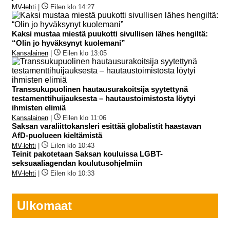
MV-lehti
|
Eilen klo 14:27
Kaksi mustaa miestä puukotti sivullisen lähes hengiltä:
“Olin jo hyväksynyt kuolemani”
Kansalainen
|
Eilen klo 13:05
Transsukupuolinen hautausurakoitsija syytettynä
testamenttihuijauksesta – hautaustoimistosta löytyi
ihmisten elimiä
Kansalainen
|
Eilen klo 11:06
Saksan varaliittokansleri esittää globalistit haastavan
AfD-puolueen kieltämistä
MV-lehti
|
Eilen klo 10:43
Teinit pakotetaan Saksan kouluissa LGBT-
seksuaaliagendan koulutusohjelmiin
MV-lehti
|
Eilen klo 10:33
Ulkomaat