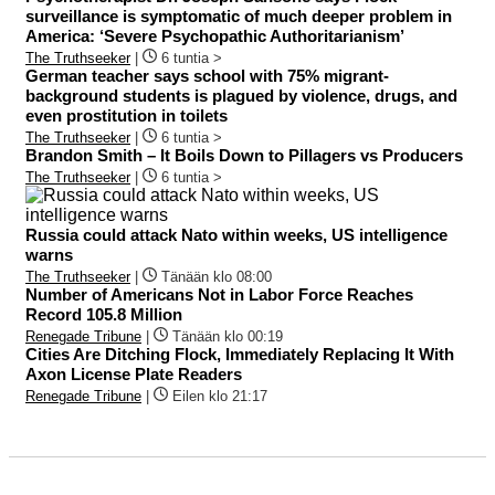
surveillance is symptomatic of much deeper problem in
America: ‘Severe Psychopathic Authoritarianism’
The Truthseeker
|
6 tuntia >
German teacher says school with 75% migrant-
background students is plagued by violence, drugs, and
even prostitution in toilets
The Truthseeker
|
6 tuntia >
Brandon Smith – It Boils Down to Pillagers vs Producers
The Truthseeker
|
6 tuntia >
Russia could attack Nato within weeks, US intelligence
warns
The Truthseeker
|
Tänään klo 08:00
Number of Americans Not in Labor Force Reaches
Record 105.8 Million
Renegade Tribune
|
Tänään klo 00:19
Cities Are Ditching Flock, Immediately Replacing It With
Axon License Plate Readers
Renegade Tribune
|
Eilen klo 21:17