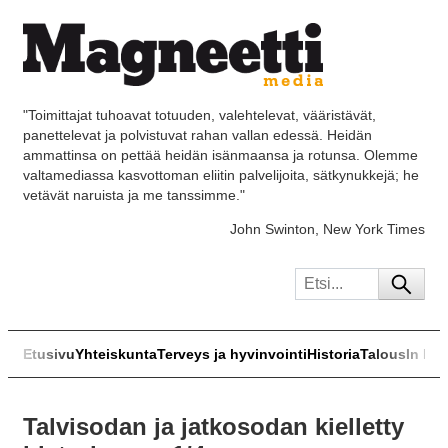
"Toimittajat tuhoavat totuuden, valehtelevat, vääristävät,
panettelevat ja polvistuvat rahan vallan edessä. Heidän
ammattinsa on pettää heidän isänmaansa ja rotunsa. Olemme
valtamediassa kasvottoman eliitin palvelijoita, sätkynukkejä; he
vetävät naruista ja me tanssimme."
John Swinton, New York Times
Etusivu
Yhteiskunta
Terveys ja hyvinvointi
Historia
Talous
In Eng
Talvisodan ja jatkosodan kielletty