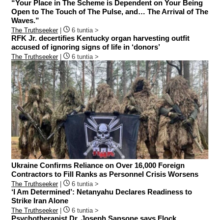
“Your Place in The Scheme is Dependent on Your Being
Open to The Touch of The Pulse, and… The Arrival of The
Waves.”
The Truthseeker
|
6 tuntia >
RFK Jr. decertifies Kentucky organ harvesting outfit
accused of ignoring signs of life in ‘donors’
The Truthseeker
|
6 tuntia >
Ukraine Confirms Reliance on Over 16,000 Foreign
Contractors to Fill Ranks as Personnel Crisis Worsens
The Truthseeker
|
6 tuntia >
‘I Am Determined’: Netanyahu Declares Readiness to
Strike Iran Alone
The Truthseeker
|
6 tuntia >
Psychotherapist Dr. Joseph Sansone says Flock