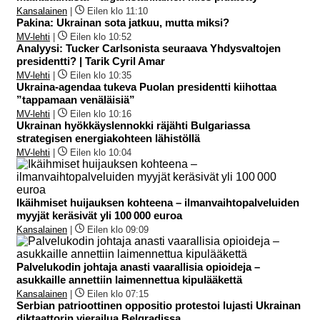
Kansalainen
|
Eilen klo 11:10
Pakina: Ukrainan sota jatkuu, mutta miksi?
MV-lehti
|
Eilen klo 10:52
Analyysi: Tucker Carlsonista seuraava Yhdysvaltojen
presidentti? | Tarik Cyril Amar
MV-lehti
|
Eilen klo 10:35
Ukraina-agendaa tukeva Puolan presidentti kiihottaa
”tappamaan venäläisiä”
MV-lehti
|
Eilen klo 10:16
Ukrainan hyökkäyslennokki räjähti Bulgariassa
strategisen energiakohteen lähistöllä
MV-lehti
|
Eilen klo 10:04
Ikäihmiset huijauksen kohteena – ilmanvaihtopalveluiden
myyjät keräsivät yli 100 000 euroa
Kansalainen
|
Eilen klo 09:09
Palvelukodin johtaja anasti vaarallisia opioideja –
asukkaille annettiin laimennettua kipulääkettä
Kansalainen
|
Eilen klo 07:15
Serbian patrioottinen oppositio protestoi lujasti Ukrainan
diktaattorin vierailua Belgradissa