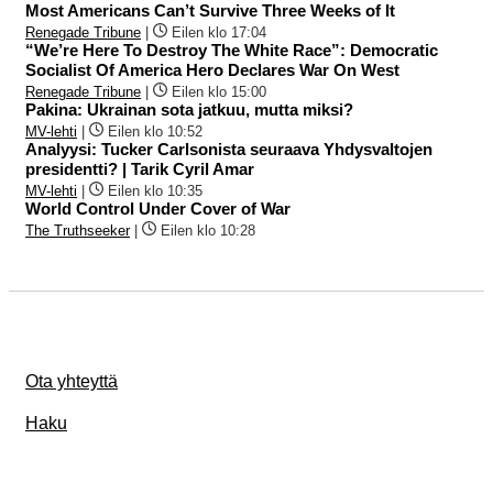
Most Americans Can’t Survive Three Weeks of It
Renegade Tribune
|
Eilen klo 17:04
“We’re Here To Destroy The White Race”: Democratic
Socialist Of America Hero Declares War On West
Renegade Tribune
|
Eilen klo 15:00
Pakina: Ukrainan sota jatkuu, mutta miksi?
MV-lehti
|
Eilen klo 10:52
Analyysi: Tucker Carlsonista seuraava Yhdysvaltojen
presidentti? | Tarik Cyril Amar
MV-lehti
|
Eilen klo 10:35
World Control Under Cover of War
The Truthseeker
|
Eilen klo 10:28
Ota yhteyttä
Haku