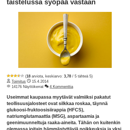
taistelussa syöpää vastaan
(
18
arviota, keskiarvo:
3,78
/ 5 tähteä 5)
Toimitus
15.4.2014
14176 Näyttökerrat
4 Kommenttia
Useimmat kaupassa myytävät valmiiksi pakatut
teollisuusjalosteet ovat silkkaa roskaa, täynnä
glukoosi-fruktoosisiirappia (HFCS),
natriumglutamaattia (MSG), aspartaamia ja
geenimuunneltuja raaka-aineita. Tähän on kuitenkin
olemassa joitain hämmästyttäviä poikkeuksia ja yksi