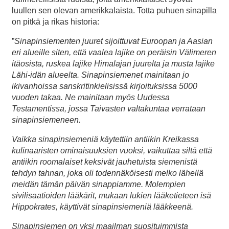
luullen sen olevan amerikkalaista. Totta puhuen sinapilla
on pitkä ja rikas historia:
”
Sinapinsiementen juuret sijoittuvat Euroopan ja Aasian
eri alueille siten, että vaalea lajike on peräisin Välimeren
itäosista, ruskea lajike Himalajan juurelta ja musta lajike
Lähi-idän alueelta. Sinapinsiemenet mainitaan jo
ikivanhoissa sanskritinkielisissä kirjoituksissa 5000
vuoden takaa. Ne mainitaan myös Uudessa
Testamentissa, jossa Taivasten valtakuntaa verrataan
sinapinsiemeneen.
Vaikka sinapinsiemeniä käytettiin antiikin Kreikassa
kulinaaristen ominaisuuksien vuoksi, vaikuttaa siltä että
antiikin roomalaiset keksivät jauhetuista siemenistä
tehdyn tahnan, joka oli todennäköisesti melko lähellä
meidän tämän päivän sinappiamme. Molempien
sivilisaatioiden lääkärit, mukaan lukien lääketieteen isä
Hippokrates, käyttivät sinapinsiemeniä lääkkeenä.
Sinapinsiemen on yksi maailman suosituimmista