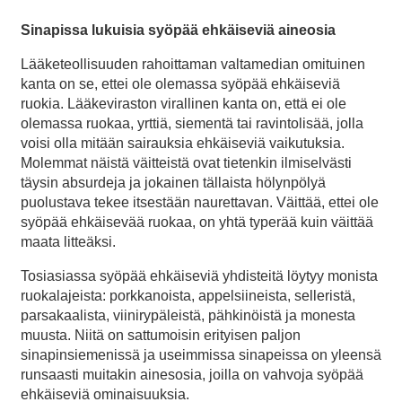
Sinapissa lukuisia syöpää ehkäiseviä aineosia
Lääketeollisuuden rahoittaman valtamedian omituinen
kanta on se, ettei ole olemassa syöpää ehkäiseviä
ruokia. Lääkeviraston virallinen kanta on, että ei ole
olemassa ruokaa, yrttiä, siementä tai ravintolisää, jolla
voisi olla mitään sairauksia ehkäiseviä vaikutuksia.
Molemmat näistä väitteistä ovat tietenkin ilmiselvästi
täysin absurdeja ja jokainen tällaista hölynpölyä
puolustava tekee itsestään naurettavan. Väittää, ettei ole
syöpää ehkäisevää ruokaa, on yhtä typerää kuin väittää
maata litteäksi.
Tosiasiassa syöpää ehkäiseviä yhdisteitä löytyy monista
ruokalajeista: porkkanoista, appelsiineista, selleristä,
parsakaalista, viinirypäleistä, pähkinöistä ja monesta
muusta. Niitä on sattumoisin erityisen paljon
sinapinsiemenissä ja useimmissa sinapeissa on yleensä
runsaasti muitakin ainesosia, joilla on vahvoja syöpää
ehkäiseviä ominaisuuksia.