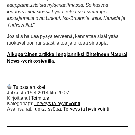
kauppamausteista nykymaailmassa. Se kasvaa
leudossa ilmastossa hyvin, joten sen suurimpia
tuottajamaita ovat Unkari, Iso-Britannia, Intia, Kanada ja
Yhdysvallat.
”
Jos siis haluaa pysyä terveenä, kannattaa sisällyttää
ruokavalioon runsaasti aitoa ja oikeaa sinappia.
Alkuperäinen artikkeli englanniksi lähteineen Natural
News -verkkosivuilla.
Tulosta artikkeli
Julkaistu
15.4.2014 klo 20:07
Kirjoittanut
Toimitus
Kategoria(t):
Terveys ja hyvinvointi
Avainsanat:
ruoka
,
syöpä
,
Terveys ja hyvinvointi