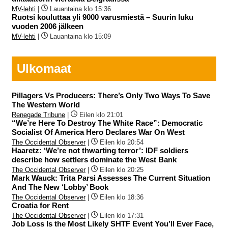
MV-lehti
|
Lauantaina klo 15:36
Ruotsi kouluttaa yli 9000 varusmiestä – Suurin luku
vuoden 2006 jälkeen
MV-lehti
|
Lauantaina klo 15:09
Ulkomaat
Pillagers Vs Producers: There’s Only Two Ways To Save
The Western World
Renegade Tribune
|
Eilen klo 21:01
“We’re Here To Destroy The White Race”: Democratic
Socialist Of America Hero Declares War On West
The Occidental Observer
|
Eilen klo 20:54
Haaretz: ‘We’re not thwarting terror’: IDF soldiers
describe how settlers dominate the West Bank
The Occidental Observer
|
Eilen klo 20:25
Mark Wauck: Trita Parsi Assesses The Current Situation
And The New ‘Lobby’ Book
The Occidental Observer
|
Eilen klo 18:36
Croatia for Rent
The Occidental Observer
|
Eilen klo 17:31
Job Loss Is the Most Likely SHTF Event You’ll Ever Face,