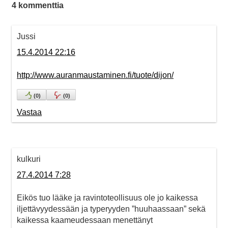
4 kommenttia
Jussi
15.4.2014 22:16
http://www.auranmaustaminen.fi/tuote/dijon/
(
0
)
(
0
)
Vastaa
kulkuri
27.4.2014 7:28
Eikös tuo lääke ja ravintoteollisuus ole jo kaikessa
iljettävyydessään ja typeryyden ”huuhaassaan” sekä
kaikessa kaameudessaan menettänyt