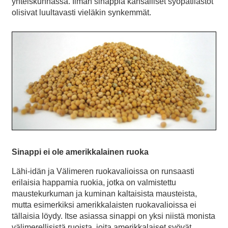
yhteiskunnassa. Ilman sinappia kansalliset syöpätilastot
olisivat luultavasti vieläkin synkemmät.
Sinappi ei ole amerikkalainen ruoka
Lähi-idän ja Välimeren ruokavalioissa on runsaasti
erilaisia happamia ruokia, jotka on valmistettu
maustekurkuman ja kuminan kaltaisista mausteista,
mutta esimerkiksi amerikkalaisten ruokavalioissa ei
tällaisia löydy. Itse asiassa sinappi on yksi niistä monista
välimerellisistä ruoista, joita amerikkalaiset syövät