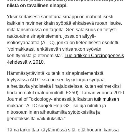
niistä on tavallinen sinappi.
Yksinkertaisesti sanottuna sinappi on mahdollisesti
kaikkein ravinnerikkain syöpää ehkäisevä ruoan lisuke,
mitä länsimaissa on tarjolla. Sen salaisuus on tietysti
raaka-aine sinapinsiemen, jossa on allyyli-
isotiosyanaattia (AITC), jonka on tieteellisesti osoitettu
”voimakkaasti ehkäisevän virtsarakon syövän
kehittymistä ja etenemistä”.
Lue artikkeli Carcinogenesis
-lehdessä v. 2010
.
Hämmästyttävintä kuitenkin sinapinsiemenistä
löytyvässä AITC:ssä on sen kyky torjua syöpää
aiheuttavia yhdisteitä lihajalosteissa, kuten esimerkiksi
hodarin nakit (natriumnitriitti E250). Tämän vuonna 2010
Journal of Toxicology-lehdessä julkaistun
tutkimuksen
mukaan ”AITC suojeli Hep G2 –soluja nitriitin ja
nitrosoamiinien aiheuttamilta sytotoksisilta ja
genotoksisilta vaikutuksilta.”
Tämä tarkoittaa käytännössä sitä, että hodarin kanssa