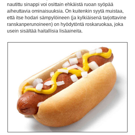
nautittu sinappi voi osittain ehkäistä ruoan syöpää
aiheuttavia ominaisuuksia. On kuitenkin syytä muistaa,
että itse hodari sämpylöineen (ja kylkiäisenä tarjottavine
ranskanperunoineen) on hyödytöntä roskaruokaa, joka
usein sisältää haitallisia lisäaineita.