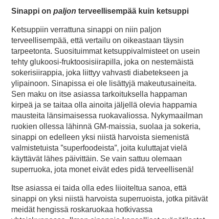
Sinappi on
paljon
terveellisempää kuin ketsuppi
Ketsuppiin verrattuna sinappi on niin paljon
terveellisempää, että vertailu on oikeastaan täysin
tarpeetonta. Suosituimmat ketsuppivalmisteet on usein
tehty glukoosi-fruktoosisiirapilla, joka on nestemäistä
sokerisiirappia, joka liittyy vahvasti diabetekseen ja
ylipainoon. Sinapissa ei ole lisättyjä makeutusaineita.
Sen maku on itse asiassa tarkoituksella happaman
kirpeä ja se taitaa olla ainoita jäljellä olevia happamia
mausteita länsimaisessa ruokavaliossa. Nykymaailman
ruokien ollessa lähinnä GM-maissia, suolaa ja sokeria,
sinappi on edelleen yksi niistä harvoista siemenistä
valmistetuista ”superfoodeista”, joita kuluttajat vielä
käyttävät lähes päivittäin. Se vain sattuu olemaan
superruoka, jota monet eivät edes pidä terveellisenä!
Itse asiassa ei taida olla edes liioiteltua sanoa, että
sinappi on yksi niistä harvoista superruoista, jotka pitävät
meidät hengissä roskaruokaa hotkivassa