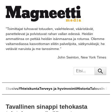
"Toimittajat tuhoavat totuuden, valehtelevat, vääristävät,
panettelevat ja polvistuvat rahan vallan edessä. Heidän
ammattinsa on pettää heidän isänmaansa ja rotunsa. Olemme
valtamediassa kasvottoman eliitin palvelijoita, sätkynukkejä; he
vetävät naruista ja me tanssimme."
John Swinton, New York Times
Etusivu
Yhteiskunta
Terveys ja hyvinvointi
Historia
Talous
In Eng
Tavallinen sinappi tehokasta