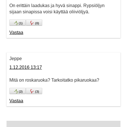
On erittäin laadukas ja hyvä sinappi. Rypsiöljyn
sijaan sinapissa voisi käyttää oliiviöljyä.
(
1
)
(
0
)
Vastaa
Jeppe
1.12.2016 13:17
Mitä on roskaruoka? Tarkoitatko pikaruokaa?
(
2
)
(
3
)
Vastaa