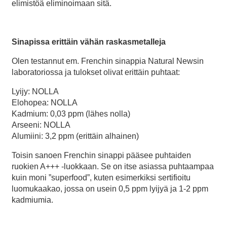
elimistöä eliminoimaan sitä.
Sinapissa erittäin vähän raskasmetalleja
Olen testannut em. Frenchin sinappia Natural Newsin
laboratoriossa ja tulokset olivat erittäin puhtaat:
Lyijy: NOLLA
Elohopea: NOLLA
Kadmium: 0,03 ppm (lähes nolla)
Arseeni: NOLLA
Alumiini: 3,2 ppm (erittäin alhainen)
Toisin sanoen Frenchin sinappi pääsee puhtaiden
ruokien A+++ -luokkaan. Se on itse asiassa puhtaampaa
kuin moni ”superfood”, kuten esimerkiksi sertifioitu
luomukaakao, jossa on usein 0,5 ppm lyijyä ja 1-2 ppm
kadmiumia.