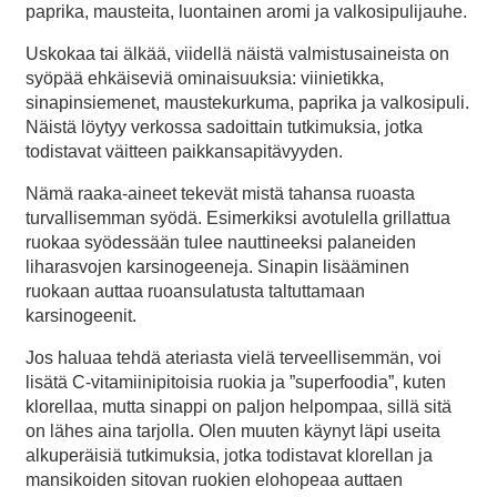
paprika, mausteita, luontainen aromi ja valkosipulijauhe.
Uskokaa tai älkää, viidellä näistä valmistusaineista on
syöpää ehkäiseviä ominaisuuksia: viinietikka,
sinapinsiemenet, maustekurkuma, paprika ja valkosipuli.
Näistä löytyy verkossa sadoittain tutkimuksia, jotka
todistavat väitteen paikkansapitävyyden.
Nämä raaka-aineet tekevät mistä tahansa ruoasta
turvallisemman syödä. Esimerkiksi avotulella grillattua
ruokaa syödessään tulee nauttineeksi palaneiden
liharasvojen karsinogeeneja. Sinapin lisääminen
ruokaan auttaa ruoansulatusta taltuttamaan
karsinogeenit.
Jos haluaa tehdä ateriasta vielä terveellisemmän, voi
lisätä C-vitamiinipitoisia ruokia ja ”superfoodia”, kuten
klorellaa, mutta sinappi on paljon helpompaa, sillä sitä
on lähes aina tarjolla. Olen muuten käynyt läpi useita
alkuperäisiä tutkimuksia, jotka todistavat klorellan ja
mansikoiden sitovan ruokien elohopeaa auttaen