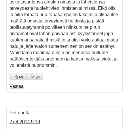
uskottavuutensa ainakin omasta ja läheistensä
terveydestä huolehtivien ihmisten silmissä. Eikö olisi
jo aika torpata nuo rahasampojen takojat ja alkaa itse
määrätä omasta terveytensä hoidosta ja pistää
teollisuustyrannit polvilleen niinkuin ne pirun
riivaamat ovat tähän päivään asti kyykyttäneet jopa
kuolemansairaita ihmisiä joita olisi voitu auttaa, mutta
halu ja järjenvalon sumeneminen on senkin estänyt.
Mihin tämä maailma oikein on menossa hulluine
päätöstentekijäkaarteineen ja kansa maksaa viulut ja
voi entistä huonommin.
(
2
)
(
0
)
Vastaa
Petronella
27.4.2014 9:10