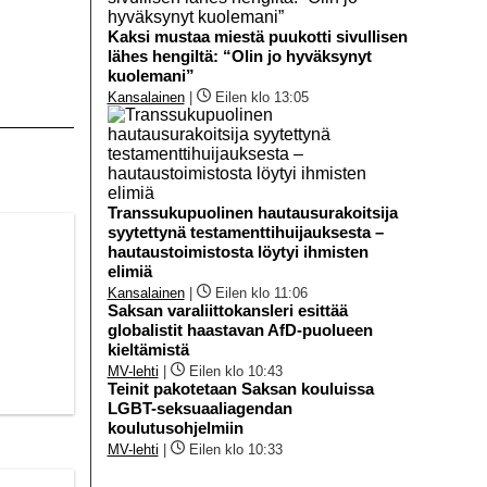
Kaksi mustaa miestä puukotti sivullisen
lähes hengiltä: “Olin jo hyväksynyt
kuolemani”
Kansalainen
|
Eilen klo 13:05
Transsukupuolinen hautausurakoitsija
syytettynä testamenttihuijauksesta –
hautaustoimistosta löytyi ihmisten
elimiä
Kansalainen
|
Eilen klo 11:06
Saksan varaliittokansleri esittää
globalistit haastavan AfD-puolueen
kieltämistä
MV-lehti
|
Eilen klo 10:43
Teinit pakotetaan Saksan kouluissa
LGBT-seksuaaliagendan
koulutusohjelmiin
MV-lehti
|
Eilen klo 10:33