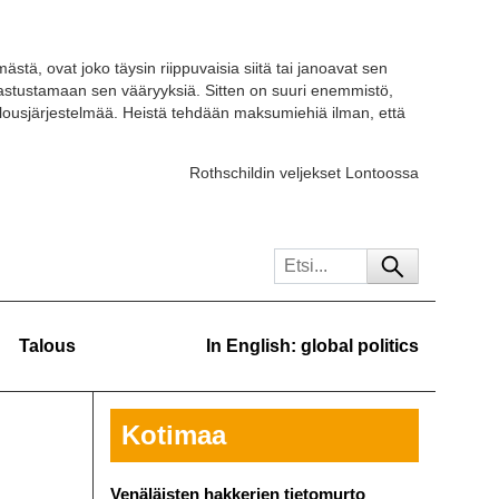
ästä, ovat joko täysin riippuvaisia siitä tai janoavat sen
 vastustamaan sen vääryyksiä. Sitten on suuri enemmistö,
ousjärjestelmää. Heistä tehdään maksumiehiä ilman, että
Rothschildin veljekset Lontoossa
Talous
In English: global politics
Kotimaa
Venäläisten hakkerien tietomurto