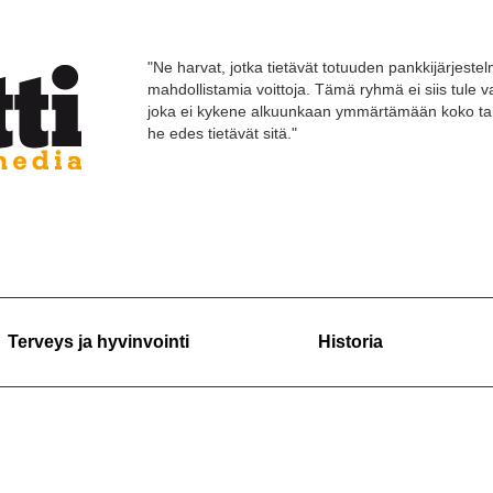
"Ne harvat, jotka tietävät totuuden pankkijärjestelm
mahdollistamia voittoja. Tämä ryhmä ei siis tule
joka ei kykene alkuunkaan ymmärtämään koko tal
he edes tietävät sitä."
Terveys ja hyvinvointi
Historia