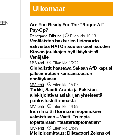
Ulkomaat
OMEEN
Are You Ready For The “Rogue AI”
Psy-Op?
Renegade Tribune
|
Eilen klo 16:13
Venäläisten hakkerien tietomurto
vahvistaa NATOn suoran osallisuuden
Kiovan joukkojen hyökkäyksissä
Venäjälle
MV-lehti
|
Eilen klo 15:22
Globalistit haastava Saksan AfD kapusi
jälleen uuteen kansansuosion
ennätykseen
MV-lehti
|
Eilen klo 15:07
Turkki, Saudi-Arabia ja Pakistan
allekirjoittivat asiakirjan yhteisestä
puolustusliittoumasta
MV-lehti
|
Eilen klo 14:59
Iran ilmoitti Hormuzin sopimuksen
valmistuvan – Vaatii Trumpia
lopettamaan ”teatteridiplomatian”
MV-lehti
|
Eilen klo 14:49
Mielipidemittaus: Diktaattori Zelenskyi