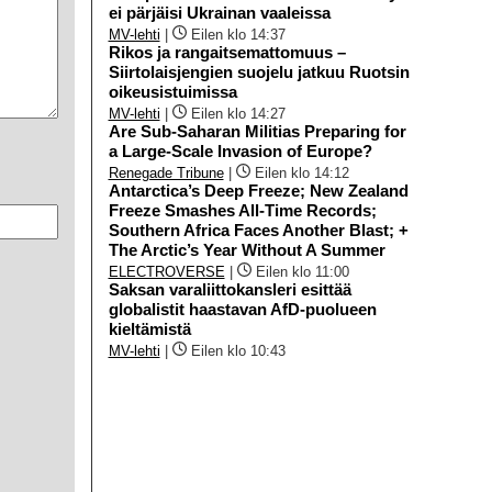
ei pärjäisi Ukrainan vaaleissa
MV-lehti
|
Eilen klo 14:37
Rikos ja rangaitsemattomuus –
Siirtolaisjengien suojelu jatkuu Ruotsin
oikeusistuimissa
MV-lehti
|
Eilen klo 14:27
Are Sub-Saharan Militias Preparing for
a Large-Scale Invasion of Europe?
Renegade Tribune
|
Eilen klo 14:12
Antarctica’s Deep Freeze; New Zealand
Freeze Smashes All-Time Records;
Southern Africa Faces Another Blast; +
The Arctic’s Year Without A Summer
ELECTROVERSE
|
Eilen klo 11:00
Saksan varaliittokansleri esittää
globalistit haastavan AfD-puolueen
kieltämistä
MV-lehti
|
Eilen klo 10:43