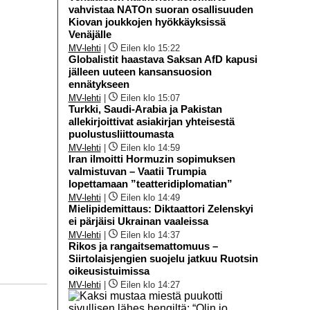
vahvistaa NATOn suoran osallisuuden
Kiovan joukkojen hyökkäyksissä
Venäjälle
MV-lehti
|
Eilen klo 15:22
Globalistit haastava Saksan AfD kapusi
jälleen uuteen kansansuosion
ennätykseen
MV-lehti
|
Eilen klo 15:07
Turkki, Saudi-Arabia ja Pakistan
allekirjoittivat asiakirjan yhteisestä
puolustusliittoumasta
MV-lehti
|
Eilen klo 14:59
Iran ilmoitti Hormuzin sopimuksen
valmistuvan – Vaatii Trumpia
lopettamaan ”teatteridiplomatian”
MV-lehti
|
Eilen klo 14:49
Mielipidemittaus: Diktaattori Zelenskyi
ei pärjäisi Ukrainan vaaleissa
MV-lehti
|
Eilen klo 14:37
Rikos ja rangaitsemattomuus –
Siirtolaisjengien suojelu jatkuu Ruotsin
oikeusistuimissa
MV-lehti
|
Eilen klo 14:27