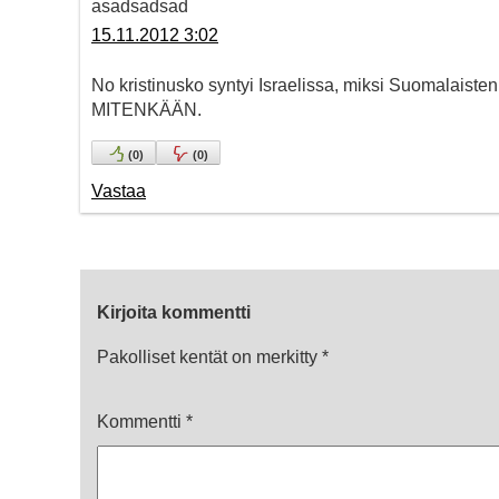
asadsadsad
15.11.2012 3:02
No kristinusko syntyi Israelissa, miksi Suomalaisten
MITENKÄÄN.
(
0
)
(
0
)
Vastaa
Kirjoita kommentti
Pakolliset kentät on merkitty
*
Kommentti
*