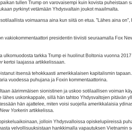
osipaikan tullen Trump on varovaisempi kuin kovista puheistaan s
kaan pyrkinyt vetämään Yhdysvaltain joukot maailmalta.
 sotilaallista voimaansa aina kun siitä on etua. ”Lähes aina on”,
n vakiokommentaattori presidentin tiiviisti seuraamalla Fox Ne
ansa ulkomuodosta tarkka Trump ei huolinut Boltonia vuonna 201
er
kertoi laajassa artikkelissaan.
istanut itsensä tehokkaasti amerikkalaisen kapitalismin tapaan
laria vuodessa puhujana ja Foxin kommentaattorina.
ltaan äärimmäisen sionistinen ja uskoo sotilaallisen voiman käy
 lähes uskonkappale, sillä hän tahtoo Yhdysvaltojen pitävän yl
ssään hän ajattelee, miten voisi suojella amerikkalaisia ydinas
New Yorkerin
artikkelissa.
piskeluaikoinaan, jolloin Yhdysvalloissa opiskelupiireissä puha
masta velvollisuuksistaan hankkimalla vapautuksen Vietnamin s