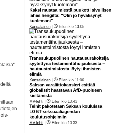
Kaksi mustaa miestä puukotti sivullisen
lähes hengiltä: “Olin jo hyväksynyt
kuolemani”
Kansalainen
|
Eilen klo 13:05
Transsukupuolinen hautausurakoitsija
syytettynä testamenttihuijauksesta –
alaisia”
hautaustoimistosta löytyi ihmisten
elimiä
Kansalainen
|
Eilen klo 11:06
edellä
Saksan varaliittokansleri esittää
globalistit haastavan AfD-puolueen
kieltämistä
MV-lehti
|
Eilen klo 10:43
millaan
Teinit pakotetaan Saksan kouluissa
utietojen
LGBT-seksuaaliagendan
ois-
koulutusohjelmiin
MV-lehti
|
Eilen klo 10:33