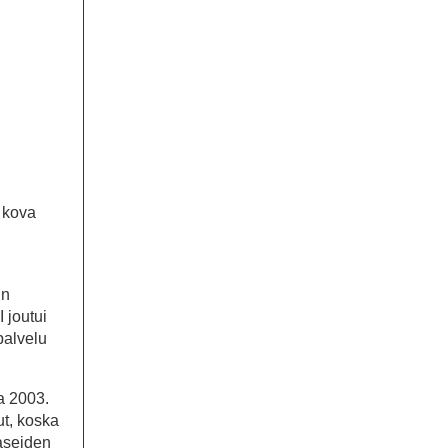
n kova
:n
 joutui
palvelu
a 2003.
ut, koska
 aseiden