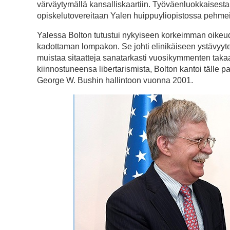
värväytymällä kansalliskaartiin. Työväenluokkaisesta 
opiskelutovereitaan Yalen huippuyliopistossa pehmein
Yalessa Bolton tutustui nykyiseen korkeimman oikeu
kadottaman lompakon. Se johti elinikäiseen ystävyyteen
muistaa sitaatteja sanatarkasti vuosikymmenten takaa
kiinnostuneensa libertarismista, Bolton kantoi tälle pah
George W. Bushin hallintoon vuonna 2001.