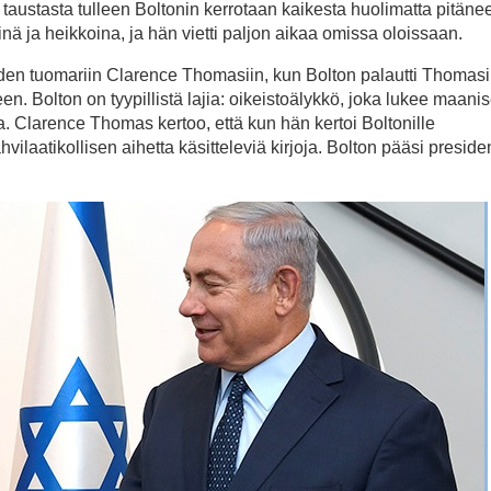
taustasta tulleen Boltonin kerrotaan kaikesta huolimatta pitäne
ä ja heikkoina, ja hän vietti paljon aikaa omissa oloissaan.
den tuomariin Clarence Thomasiin, kun Bolton palautti Thomasi
. Bolton on tyypillistä lajia: oikeistoälykkö, joka lukee maanise
. Clarence Thomas kertoo, että kun hän kertoi Boltonille
vilaatikollisen aihetta käsitteleviä kirjoja. Bolton pääsi presiden