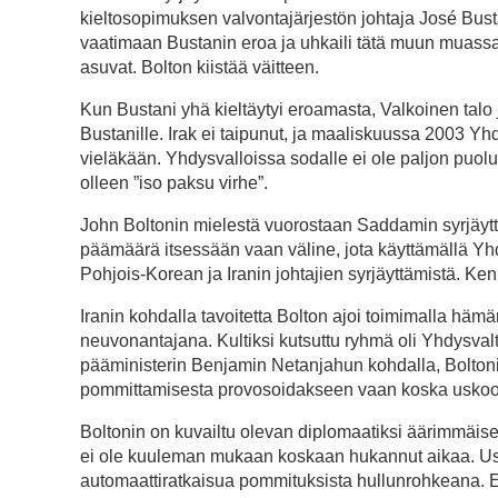
kieltosopimuksen valvontajärjestön johtaja José Bust
vaatimaan Bustanin eroa ja uhkaili tätä muun muassa
asuvat. Bolton kiistää väitteen.
Kun Bustani yhä kieltäytyi eroamasta, Valkoinen talo 
Bustanille. Irak ei taipunut, ja maaliskuussa 2003 Yhd
vieläkään. Yhdysvalloissa sodalle ei ole paljon puol
olleen ”iso paksu virhe”.
John Boltonin mielestä vuorostaan Saddamin syrjäytt
päämäärä itsessään vaan väline, jota käyttämällä Yhdy
Pohjois-Korean ja Iranin johtajien syrjäyttämistä. Ken 
Iranin kohdalla tavoitetta Bolton ajoi toimimalla hä
neuvonantajana. Kultiksi kutsuttu ryhmä oli Yhdysvalta
pääministerin Benjamin Netanjahun kohdalla, Boltonin 
pommittamisesta provosoidakseen vaan koska uskoo, et
Boltonin on kuvailtu olevan diplomaatiksi äärimmäi
ei ole kuuleman mukaan koskaan hukannut aikaa. Usei
automaattiratkaisua pommituksista hullunrohkeana. E