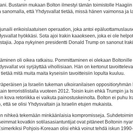
ani. Bustanin mukaan Bolton ilmestyi tämän toimistolle Haagiin
 sanomalla, että Yhdysvallat tietää, missä hänen vaimonsa ja 
junaili erikoislaatuisen operaation, joka antoi epäluottamuslau
ysvallat hyökkäsi. Sota ajoi Irakin kaaokseen, joka ei ole helpo
ustajia. Jopa nykyinen presidentti Donald Trump on sanonut Ira
äminen oli oikea ratkaisu. Pommittaminen ei olekaan Boltonille
svallat voi syrjäyttää vihollisiaan. Hän on kertonut tavoittelev
tietää mitä muita maita kyseisiin tavoitteisiin lopulta kuuluu.
märäperäisen ja Israelin tukeman ulkoiranilaisen oppositioryhmä
in terroristilistalla vuoteen 2012. Toisin kuin ehkä Trumpin ja Is
kova retoriikka ei vaikuta painostuskeinolta. Bolton ei puhu Ir
tä se olisi Yhdysvaltain ja Israelin etujen mukaista.
sen nihkeä tekemään minkäänlaisia kompromisseja. Suhdetoimi
mmat kovatkin sotilasasiantuntijat ovat pitäneet Boltonin nyan
simerkiksi Pohjois-Koreaan olisi ehkä voinut tehdä iskun 1990-