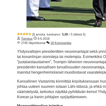
(
1
arviota, keskiarvo:
5,00
/ 5 tähteä 5)
Toimitus
9.6.2019
2745 Näyttökerrat
18 Kommenttia
Yhdysvaltojen presidenttien neuvonantajat sekä ynnä muu
tai kovanlinjan sionisteja tai molempia. Esimerkiksi
”juutalaistaustainen”, Trumpin läheinen neuvonantaj
presidentin kansallisen turvallisuuden neuvonantaja, 
mainitut hengenheimolaiset muodostavat vaaratekijän
Kansallinen Vastarinta kiinnittää kirjoituksessaan h
johtaa uuteen suureen sotaan Lähi-idässä, ja ehkä muu
vääristelystä,
tarkoitus näyttää pyhittävän keinot
Yhdys
Korean ja Iranin johtajien syrjäyttämiseen.
Magneettimedian toimitus