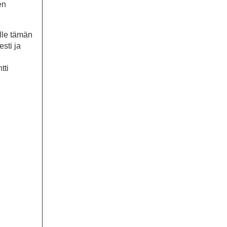
en
lle tämän
sti ja
tti