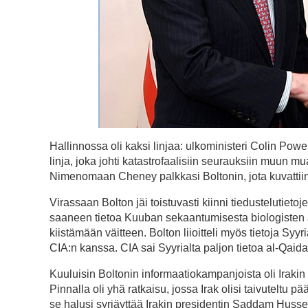
Hallinnossa oli kaksi linjaa: ulkoministeri Colin Po
linja, joka johti katastrofaalisiin seurauksiin muun
Nimenomaan Cheney palkkasi Boltonin, jota kuvattiin
Virassaan Bolton jäi toistuvasti kiinni tiedustelutietoj
saaneen tietoa Kuuban sekaantumisesta biologisten a
kiistämään väitteen. Bolton liioitteli myös tietoja S
CIA:n kanssa. CIA sai Syyrialta paljon tietoa al-Qaidan
Kuuluisin Boltonin informaatiokampanjoista oli Iraki
Pinnalla oli yhä ratkaisu, jossa Irak olisi taivuteltu
se halusi syrjäyttää Irakin presidentin Saddam Hussei