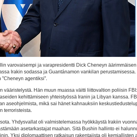
wellin varovaisempi ja varapresidentti Dick Cheneyn äärimmäise
 muassa Irakin sodassa ja Guantánamon vankilan perustamisessa.
 ”Cheneyn agentiksi”.
en vääristelystä. Hän muun muassa väitti liittovaltion poliisin FBI
seiden kehittämiseen yhteistyössä Iranin ja Libyan kanssa. FBI
yyrian aseohjelmista, mikä sai hänet kahnauksiin keskustiedustelu
 terroristeista.
n sota. Yhdysvallat oli valmistelemassa hyökkäystä Irakiin vuonn
 päästämään asetarkastajat maahan. Sitä Bushin hallinto ei halunn
nin. Yksi diplomaattisen ratkaisun rakentajista oli kemiallisten