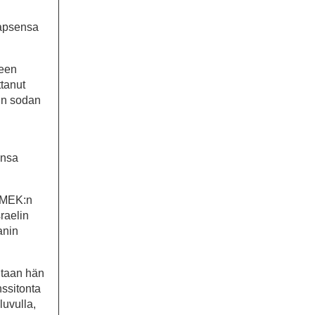
lapsensa
seen
ttanut
kin sodan
ansa
n MEK:n
raelin
anin
ntaan hän
ssitonta
luvulla,