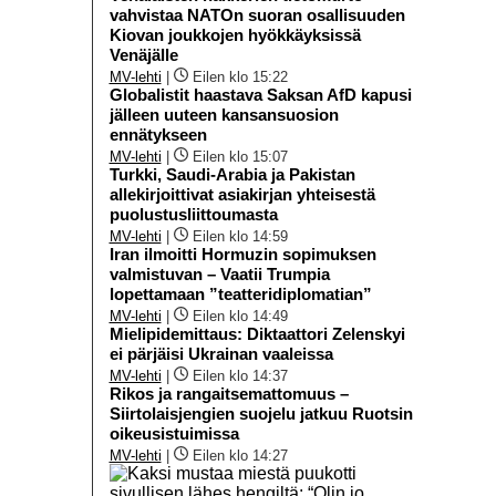
vahvistaa NATOn suoran osallisuuden
Kiovan joukkojen hyökkäyksissä
Venäjälle
MV-lehti
|
Eilen klo 15:22
Globalistit haastava Saksan AfD kapusi
jälleen uuteen kansansuosion
ennätykseen
MV-lehti
|
Eilen klo 15:07
Turkki, Saudi-Arabia ja Pakistan
allekirjoittivat asiakirjan yhteisestä
puolustusliittoumasta
MV-lehti
|
Eilen klo 14:59
Iran ilmoitti Hormuzin sopimuksen
valmistuvan – Vaatii Trumpia
lopettamaan ”teatteridiplomatian”
MV-lehti
|
Eilen klo 14:49
Mielipidemittaus: Diktaattori Zelenskyi
ei pärjäisi Ukrainan vaaleissa
MV-lehti
|
Eilen klo 14:37
Rikos ja rangaitsemattomuus –
Siirtolaisjengien suojelu jatkuu Ruotsin
oikeusistuimissa
MV-lehti
|
Eilen klo 14:27