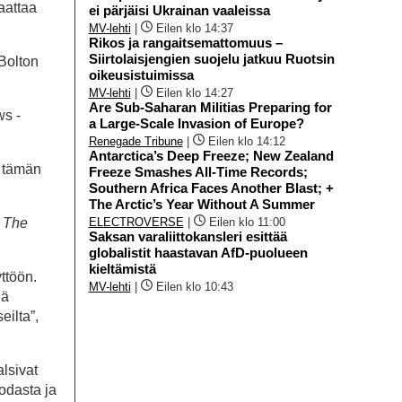
aattaa
ei pärjäisi Ukrainan vaaleissa
MV-lehti
|
Eilen klo 14:37
Rikos ja rangaitsemattomuus –
Siirtolaisjengien suojelu jatkuu Ruotsin
 Bolton
oikeusistuimissa
MV-lehti
|
Eilen klo 14:27
Are Sub-Saharan Militias Preparing for
ws -
a Large-Scale Invasion of Europe?
Renegade Tribune
|
Eilen klo 14:12
Antarctica’s Deep Freeze; New Zealand
7 tämän
Freeze Smashes All-Time Records;
Southern Africa Faces Another Blast; +
The Arctic’s Year Without A Summer
ELECTROVERSE
|
Eilen klo 11:00
.
The
Saksan varaliittokansleri esittää
globalistit haastavan AfD-puolueen
kieltämistä
ttöön.
MV-lehti
|
Eilen klo 10:43
lä
eilta”,
lsivat
odasta ja