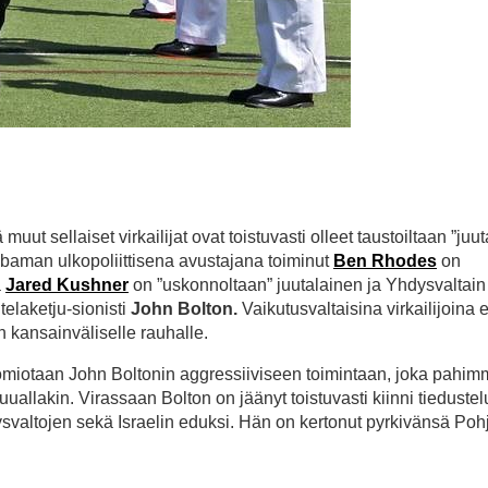
t sellaiset virkailijat ovat toistuvasti olleet taustoiltaan ”juut
 Obaman ulkopoliittisena avustajana toiminut
Ben Rhodes
on
a
Jared Kushner
on ”uskonnoltaan” juutalainen ja Yhdysvaltain
telaketju-sionisti
John Bolton.
Vaikutusvaltaisina virkailijoina 
 kansainväliselle rauhalle.
uomiotaan John Boltonin aggressiiviseen toimintaan, joka pahim
allakin. Virassaan Bolton on jäänyt toistuvasti kiinni tiedustel
valtojen sekä Israelin eduksi. Hän on kertonut pyrkivänsä Pohj