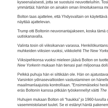
kyseenalaisesti, jotta se suostuisi neuvotteluihin. T
ymmärtää: hänhän on ainakin oman ilmoituksensa mu
Bolton taas ajattelee, että Yhdysvaltain on käytettävä
näyttää ajattelevan.
Trump otti Boltonin neuvonantajakseen, koska tämä o
uutiskanavalla.
Valinta tosin oli viiksikarvan varassa. Henkilökunt
muhkeiden viiksien vuoksi, viikkolehti
The New York
Viiksipehkonsa vuoksi mieleen jäävä Bolton on tuotte
New Yorkerin
mukaan hän tienasi pari miljoonaa dol
Pelkkä puhuja hän ei siltikään ole. Hän on ajatustava
Varsinkin ydinasevaltioiden vastustaminen on hänelle
maailmanlaajuista kontrolliaan. ”Ensimmäiseksi heräte
eräs Boltonin kanssa pitkään työskennellyt väitti
The 
Huhujen mukaan Bolton oli “haukka” jo 1960-luvulla o
vasemmistolaiset tuulet. Se ei estänyt häntä pakene