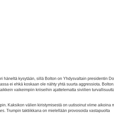
ri häneltä kysytään, sillä Bolton on Yhdysvaltain presidentin D
assa ei ehkä koskaan ole nähty yhtä suurta aggressiota. Bolton,
ikkein vaikeimpiin kriiseihin ajattelematta siviilien turvallisuutt
pin. Kaksikon välien kiristymisestä on uutisoinut viime aikoina
mes
. Trumpin taktiikkana on mielellään provosoida vastapuolta