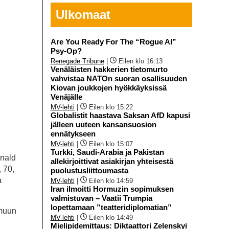
Ulkomaat
Are You Ready For The “Rogue AI”
Psy-Op?
Renegade Tribune
|
Eilen klo 16:13
Venäläisten hakkerien tietomurto
vahvistaa NATOn suoran osallisuuden
Kiovan joukkojen hyökkäyksissä
Venäjälle
MV-lehti
|
Eilen klo 15:22
Globalistit haastava Saksan AfD kapusi
jälleen uuteen kansansuosion
ennätykseen
MV-lehti
|
Eilen klo 15:07
Turkki, Saudi-Arabia ja Pakistan
onald
allekirjoittivat asiakirjan yhteisestä
 70,
puolustusliittoumasta
a
MV-lehti
|
Eilen klo 14:59
Iran ilmoitti Hormuzin sopimuksen
valmistuvan – Vaatii Trumpia
lopettamaan ”teatteridiplomatian”
 muun
MV-lehti
|
Eilen klo 14:49
Mielipidemittaus: Diktaattori Zelenskyi