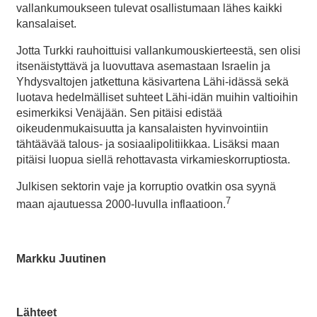
vallankumoukseen tulevat osallistumaan lähes kaikki
kansalaiset.
Jotta Turkki rauhoittuisi vallankumouskierteestä, sen olisi
itsenäistyttävä ja luovuttava asemastaan Israelin ja
Yhdysvaltojen jatkettuna käsivartena Lähi-idässä sekä
luotava hedelmälliset suhteet Lähi-idän muihin valtioihin
esimerkiksi Venäjään. Sen pitäisi edistää
oikeudenmukaisuutta ja kansalaisten hyvinvointiin
tähtäävää talous- ja sosiaalipolitiikkaa. Lisäksi maan
pitäisi luopua siellä rehottavasta virkamieskorruptiosta.
Julkisen sektorin vaje ja korruptio ovatkin osa syynä
7
maan ajautuessa 2000-luvulla inflaatioon.
Markku Juutinen
Lähteet