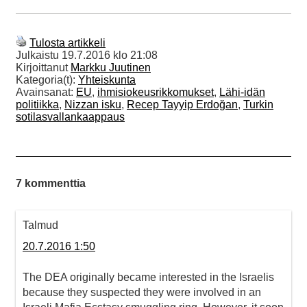
Tulosta artikkeli
Julkaistu
19.7.2016 klo 21:08
Kirjoittanut
Markku Juutinen
Kategoria(t):
Yhteiskunta
Avainsanat:
EU
,
ihmisiokeusrikkomukset
,
Lähi-idän
politiikka
,
Nizzan isku
,
Recep Tayyip Erdoğan
,
Turkin
sotilasvallankaappaus
7 kommenttia
Talmud
20.7.2016 1:50
The DEA originally became interested in the Israelis
because they suspected they were involved in an