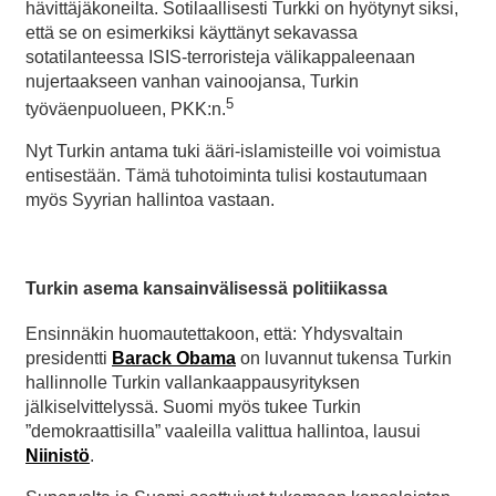
hävittäjäkoneilta. Sotilaallisesti Turkki on hyötynyt siksi,
että se on esimerkiksi käyttänyt sekavassa
sotatilanteessa ISIS-terroristeja välikappaleenaan
nujertaakseen vanhan vainoojansa, Turkin
5
työväenpuolueen, PKK:n.
Nyt Turkin antama tuki ääri-islamisteille voi voimistua
entisestään. Tämä tuhotoiminta tulisi kostautumaan
myös Syyrian hallintoa vastaan.
Turkin asema kansainvälisessä politiikassa
Ensinnäkin huomautettakoon, että: Yhdysvaltain
presidentti
Barack Obama
on luvannut tukensa Turkin
hallinnolle Turkin vallankaappausyrityksen
jälkiselvittelyssä. Suomi myös tukee Turkin
”demokraattisilla” vaaleilla valittua hallintoa, lausui
Niinistö
.