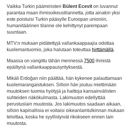
Vaikka Turkin pääministeri
Bülent Ecevit
on luvannut
parantaa maan ihmisoikeustilannetta, jotta ainakin yksi
este poistuisi Turkin pääsylle Euroopan unioniin,
humanitäärinen tilanne ole kehittynyt parempaan
suuntaan.
MTV:n mukaan pidätettyjä vallankaappaajia odottaa
kuolemantuomio, joka halutaan toteuttaa
hirttämällä
.
Maassa on vangittu tähän mennessä
7500
ihmistä
epäiltynä vallankaappausyrityksestä.
Mikäli Erdoğan niin päättää, hän kykenee palauttamaan
kuolemarangaistuksen. Silloin hän joutuu miettimään
muutoksen tuomia hyötyjä ja haittoja kansainvälisten
suhteiden näkökulmasta. Lakimuuton edellyttää
perustuslain muutosta. Jos lakimuutos saadaan aikaan,
silloin kapinallisia ei voitaisi oikeanlaintulkinnan mukaan
teloittaa, koska he syyllistyivät rikokseen ennen lain
muutosta.