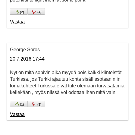
(
2
)
(
4
)
Vastaa
George Soros
20.7.2016 17:44
Nyt on mitä sopivin aika myydä pois kaikki kiinteistöt
Turkissa, jos Turkki ajautuu kohta sisällissotaan niin
lomakohteet Turkissa eivät tule olemaan turvasatamia
kellekään , myös niissä voi odottaa ihan mitä vain.
(
1
)
(
1
)
Vastaa