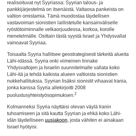
realisoituvat nyt Syyriassa: Syyrian talous- ja
pankkijärjestelmä on itsenäistä. Valtaosa pankeista on
valtion omistamia. Tämä muodostaa täydellisen
vastavoiman sionistien laillistetulle kansainväliselle
ryöstötoiminnalle velkaorjuudessa, korkoa, korolle
menetelmälle. Osittain tästä syystä Israel ja Yhdysvallat
vainoavat Syyriaa.
Toisaalta Syyria hallitsee geostrategisesti tärkeitä alueita
Lähi-idässä. Syyria onki viimeinen linnake
Yhdysvaltojen ja Israelin suunnitelmalle vallata koko
Lähi-itä ja tehdä kaikista alueen valtioista sionistien
nukkehallituksia. Syyrian lisäksi sionistit vihaavat Irania,
jonka kanssa Syyria allekirjoitti 2008
2
puolustusyhteistyösopimuksen.
Kolmanneksi Syyria näyttäisi olevan väylä Iranin
tuhoamiseen ja sitä kautta Syyrian ja ehkä koko Lähi-
idän täydelliseen
uusjakoon
, josta vähiten ei ainakaan
Israel hyötyisi.