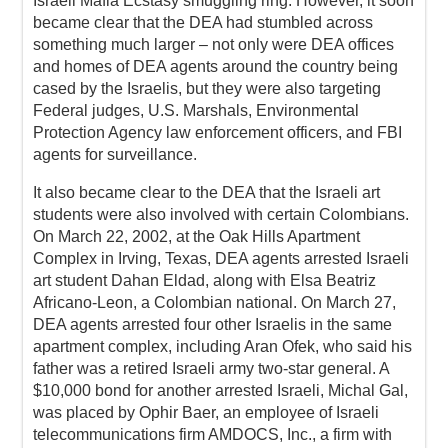
Israeli Mafia Ecstasy smuggling ring. However, it soon
became clear that the DEA had stumbled across
something much larger – not only were DEA offices
and homes of DEA agents around the country being
cased by the Israelis, but they were also targeting
Federal judges, U.S. Marshals, Environmental
Protection Agency law enforcement officers, and FBI
agents for surveillance.
It also became clear to the DEA that the Israeli art
students were also involved with certain Colombians.
On March 22, 2002, at the Oak Hills Apartment
Complex in Irving, Texas, DEA agents arrested Israeli
art student Dahan Eldad, along with Elsa Beatriz
Africano-Leon, a Colombian national. On March 27,
DEA agents arrested four other Israelis in the same
apartment complex, including Aran Ofek, who said his
father was a retired Israeli army two-star general. A
$10,000 bond for another arrested Israeli, Michal Gal,
was placed by Ophir Baer, an employee of Israeli
telecommunications firm AMDOCS, Inc., a firm with