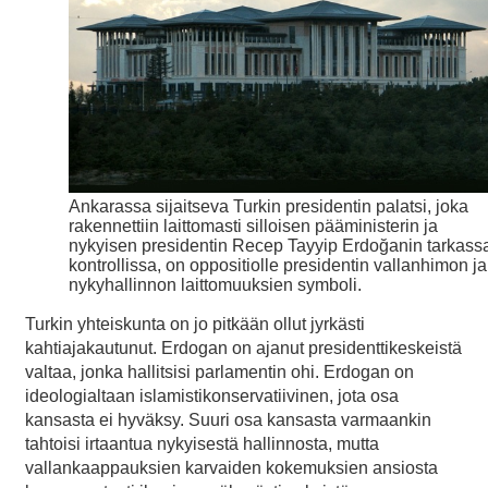
Ankarassa sijaitseva Turkin presidentin palatsi, joka
rakennettiin laittomasti silloisen pääministerin ja
nykyisen presidentin Recep Tayyip Erdoğanin tarkass
kontrollissa, on oppositiolle presidentin vallanhimon ja
nykyhallinnon laittomuuksien symboli.
Turkin yhteiskunta on jo pitkään ollut jyrkästi
kahtiajakautunut. Erdogan on ajanut presidenttikeskeistä
valtaa, jonka hallitsisi parlamentin ohi. Erdogan on
ideologialtaan islamistikonservatiivinen, jota osa
kansasta ei hyväksy. Suuri osa kansasta varmaankin
tahtoisi irtaantua nykyisestä hallinnosta, mutta
vallankaappauksien karvaiden kokemuksien ansiosta