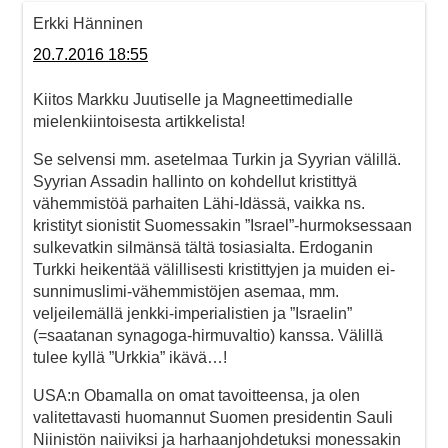
Erkki Hänninen
20.7.2016 18:55
Kiitos Markku Juutiselle ja Magneettimedialle
mielenkiintoisesta artikkelista!
Se selvensi mm. asetelmaa Turkin ja Syyrian välillä.
Syyrian Assadin hallinto on kohdellut kristittyä
vähemmistöä parhaiten Lähi-Idässä, vaikka ns.
kristityt sionistit Suomessakin ”Israel”-hurmoksessaan
sulkevatkin silmänsä tältä tosiasialta. Erdoganin
Turkki heikentää välillisesti kristittyjen ja muiden ei-
sunnimuslimi-vähemmistöjen asemaa, mm.
veljeilemällä jenkki-imperialistien ja ”Israelin”
(=saatanan synagoga-hirmuvaltio) kanssa. Välillä
tulee kyllä ”Urkkia” ikävä…!
USA:n Obamalla on omat tavoitteensa, ja olen
valitettavasti huomannut Suomen presidentin Sauli
Niinistön naiiviksi ja harhaanjohdetuksi monessakin