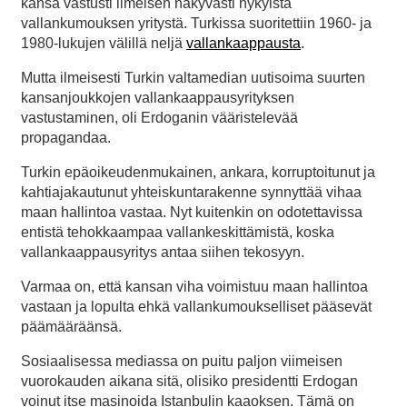
kansa vastusti ilmeisen näkyvästi nykyistä
vallankumouksen yritystä. Turkissa suoritettiin 1960- ja
1980-lukujen välillä neljä
vallankaappausta
.
Mutta ilmeisesti Turkin valtamedian uutisoima suurten
kansanjoukkojen vallankaappausyrityksen
vastustaminen, oli Erdoganin vääristelevää
propagandaa.
Turkin epäoikeudenmukainen, ankara, korruptoitunut ja
kahtiajakautunut yhteiskuntarakenne synnyttää vihaa
maan hallintoa vastaa. Nyt kuitenkin on odotettavissa
entistä tehokkaampaa vallankeskittämistä, koska
vallankaappausyritys antaa siihen tekosyyn.
Varmaa on, että kansan viha voimistuu maan hallintoa
vastaan ja lopulta ehkä vallankumoukselliset pääsevät
päämääräänsä.
Sosiaalisessa mediassa on puitu paljon viimeisen
vuorokauden aikana sitä, olisiko presidentti Erdogan
voinut itse masinoida Istanbulin kaaoksen. Tämä on