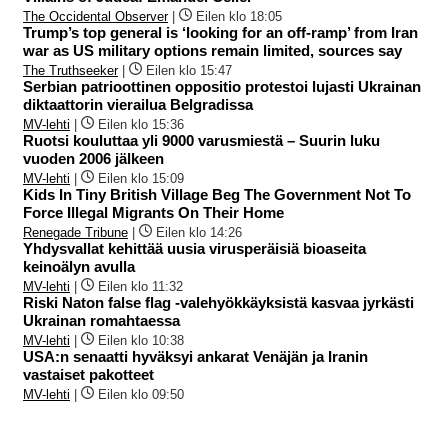
The Occidental Observer
|
Eilen klo 18:05
Trump’s top general is ‘looking for an off-ramp’ from Iran
war as US military options remain limited, sources say
The Truthseeker
|
Eilen klo 15:47
Serbian patrioottinen oppositio protestoi lujasti Ukrainan
diktaattorin vierailua Belgradissa
MV-lehti
|
Eilen klo 15:36
Ruotsi kouluttaa yli 9000 varusmiestä – Suurin luku
vuoden 2006 jälkeen
MV-lehti
|
Eilen klo 15:09
Kids In Tiny British Village Beg The Government Not To
Force Illegal Migrants On Their Home
Renegade Tribune
|
Eilen klo 14:26
Yhdysvallat kehittää uusia virusperäisiä bioaseita
keinoälyn avulla
MV-lehti
|
Eilen klo 11:32
Riski Naton false flag -valehyökkäyksistä kasvaa jyrkästi
Ukrainan romahtaessa
MV-lehti
|
Eilen klo 10:38
USA:n senaatti hyväksyi ankarat Venäjän ja Iranin
vastaiset pakotteet
MV-lehti
|
Eilen klo 09:50