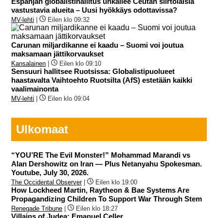
Espanjan globalistihallitus uhkailee Ceutan siirtolaisia
vastustavia alueita – Uusi hyökkäys odottavissa?
MV-lehti
|
Eilen klo 09:32
Carunan miljardikanne ei kaadu – Suomi voi joutua
maksamaan jättikorvaukset
Kansalainen
|
Eilen klo 09:10
Sensuuri hallitsee Ruotsissa: Globalistipuolueet
haastavalta Vaihtoehto Ruotsilta (AfS) estetään kaikki
vaalimainonta
MV-lehti
|
Eilen klo 09:04
Ulkomaat
“YOU’RE The Evil Monster!” Mohammad Marandi vs
Alan Dershowitz on Iran — Plus Netanyahu Spokesman.
Youtube, July 30, 2026.
The Occidental Observer
|
Eilen klo 19:00
How Lockheed Martin, Raytheon & Bae Systems Are
Propagandizing Children To Support War Through Stem
Renegade Tribune
|
Eilen klo 18:27
Villains of Judea: Emanuel Celler