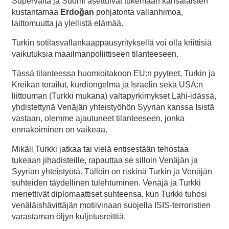
Supervalta ja Suomi asettuivat tukemaan kansalaisten
kustantamaa
Erdoğan
pohjatonta vallanhimoa,
laittomuutta ja ylellistä elämää.
Turkin sotilasvallankaappausyrityksellä voi olla kriittisiä
vaikutuksia maailmanpoliittiseen tilanteeseen.
Tässä tilanteessa huomioitakoon EU:n pyyteet, Turkin ja
Kreikan torailut, kurdiongelma ja Israelin sekä USA:n
liittouman (Turkki mukana) valtapyrkimykset Lähi-idässä,
yhdistettynä Venäjän yhteistyöhön Syyrian kanssa Isistä
vastaan, olemme ajautuneet tilanteeseen, jonka
ennakoiminen on vaikeaa.
Mikäli Turkki jatkaa tai vielä entisestään tehostaa
tukeaan jihadisteille, rapauttaa se silloin Venäjän ja
Syyrian yhteistyötä. Tällöin on riskinä Turkin ja Venäjän
suhteiden täydellinen tulehtuminen. Venäjä ja Turkki
menettivät diplomaattiset suhteensa, kun Turkki tuhosi
venäläishävittäjän motiivinaan suojella ISIS-terroristien
varastaman öljyn kuljetusreittiä.