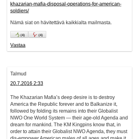
khazarian-mafia-disposal-operations-for-american-
soldiers/
Nämä siat on hävitettävä kaikkialta mailmasta.
(
4
)
(
4
)
Vastaa
Talmud
20.7.2016 2:33
The Khazarian Mafia’s deep desire is to destroy
America the Republic forever and to Balkanize it,
followed by folding its remains into their Globalist
NWO One World System — their age-old Agenda and
dream for mankind. The KM Kingpins know that, in
order to attain their Globalist NWO Agenda, they must
dis-empower American males of all ages and make it