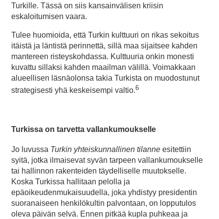
Turkille. Tässä on siis kansainvälisen kriisin
eskaloitumisen vaara.
Tulee huomioida, että Turkin kulttuuri on rikas sekoitus
itäistä ja läntistä perinnettä, sillä maa sijaitsee kahden
mantereen risteyskohdassa. Kulttuuria onkin monesti
kuvattu sillaksi kahden maailman välillä. Voimakkaan
alueellisen läsnäolonsa takia Turkista on muodostunut
6
strategisesti yhä keskeisempi valtio.
Turkissa on tarvetta vallankumoukselle
Jo luvussa
Turkin yhteiskunnallinen tilanne
esitettiin
syitä, jotka ilmaisevat syvän tarpeen vallankumoukselle
tai hallinnon rakenteiden täydelliselle muutokselle.
Koska Turkissa hallitaan pelolla ja
epäoikeudenmukaisuudella, joka yhdistyy presidentin
suoranaiseen henkilökultin palvontaan, on lopputulos
oleva päivän selvä. Ennen pitkää kupla puhkeaa ja