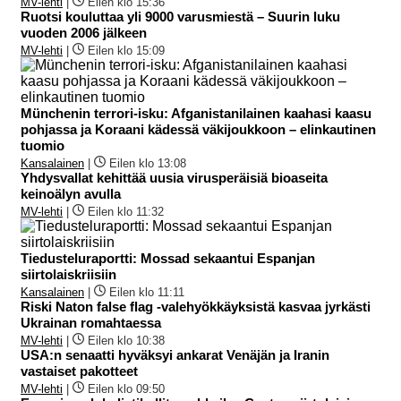
MV-lehti
|
Eilen klo 15:36
Ruotsi kouluttaa yli 9000 varusmiestä – Suurin luku
vuoden 2006 jälkeen
MV-lehti
|
Eilen klo 15:09
Münchenin terrori-isku: Afganistanilainen kaahasi kaasu
pohjassa ja Koraani kädessä väkijoukkoon – elinkautinen
tuomio
Kansalainen
|
Eilen klo 13:08
Yhdysvallat kehittää uusia virusperäisiä bioaseita
keinoälyn avulla
MV-lehti
|
Eilen klo 11:32
Tiedusteluraportti: Mossad sekaantui Espanjan
siirtolaiskriisiin
Kansalainen
|
Eilen klo 11:11
Riski Naton false flag -valehyökkäyksistä kasvaa jyrkästi
Ukrainan romahtaessa
MV-lehti
|
Eilen klo 10:38
USA:n senaatti hyväksyi ankarat Venäjän ja Iranin
vastaiset pakotteet
MV-lehti
|
Eilen klo 09:50