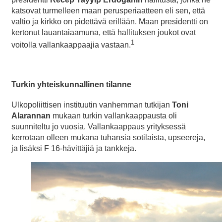
katsovat turmelleen maan perusperiaatteen eli sen, että
valtio ja kirkko on pidettävä erillään. Maan presidentti on
kertonut lauantaiaamuna, että hallituksen joukot ovat
1
voitolla vallankaappaajia vastaan.
Turkin yhteiskunnallinen tilanne
Ulkopoliittisen instituutin vanhemman tutkijan
Toni
Alarannan
mukaan turkin vallankaappausta oli
suunniteltu jo vuosia. Vallankaappaus yrityksessä
kerrotaan olleen mukana tuhansia sotilaista, upseereja,
ja lisäksi F 16-hävittäjiä ja tankkeja.