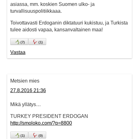
asiassa, mm. koskien Suomen ulko- ja
turvallisuuspolitiikkaaa.
Toivottavasti Erdoganin diktatuuri kukistuu, ja Turkista
tulee aidosti vapaa, kansanvaltainen maa!
(
7
)
(
1
)
Vastaa
Metsien mies
27.8.2016 21:36
Mikä yllätys…
TURKEY PRESIDENT ERDOGAN
http://smoloko.com/?p=8800
(
1
)
(
0
)