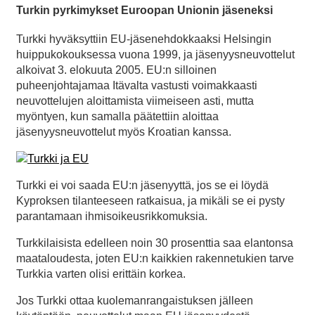
Turkin pyrkimykset Euroopan Unionin jäseneksi
Turkki hyväksyttiin EU-jäsenehdokkaaksi Helsingin
huippukokouksessa vuona 1999, ja jäsenyysneuvottelut
alkoivat 3. elokuuta 2005. EU:n silloinen
puheenjohtajamaa Itävalta vastusti voimakkaasti
neuvottelujen aloittamista viimeiseen asti, mutta
myöntyen, kun samalla päätettiin aloittaa
jäsenyysneuvottelut myös Kroatian kanssa.
Turkki ei voi saada EU:n jäsenyyttä, jos se ei löydä
Kyproksen tilanteeseen ratkaisua, ja mikäli se ei pysty
parantamaan ihmisoikeusrikkomuksia.
Turkkilaisista edelleen noin 30 prosenttia saa elantonsa
maataloudesta, joten EU:n kaikkien rakennetukien tarve
Turkkia varten olisi erittäin korkea.
Jos Turkki ottaa kuolemanrangaistuksen jälleen