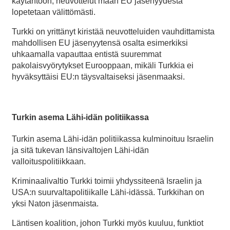
käytäntöön, neuvottelut maan EU jäsenyydestä
lopetetaan välittömästi.
Turkki on yrittänyt kiristää neuvotteluiden vauhdittamista
mahdollisen EU jäsenyytensä osalta esimerkiksi
uhkaamalla vapauttaa entistä suuremmat
pakolaisvyörytykset Eurooppaan, mikäli Turkkia ei
hyväksyttäisi EU:n täysvaltaiseksi jäsenmaaksi.
Turkin asema Lähi-idän politiikassa
Turkin asema Lähi-idän politiikassa kulminoituu Israelin
ja sitä tukevan länsivaltojen Lähi-idän
valloituspolitiikkaan.
Kriminaalivaltio Turkki toimii yhdyssiteenä Israelin ja
USA:n suurvaltapolitiikalle Lähi-idässä. Turkkihan on
yksi Naton jäsenmaista.
Läntisen koalition, johon Turkki myös kuuluu, funktiot