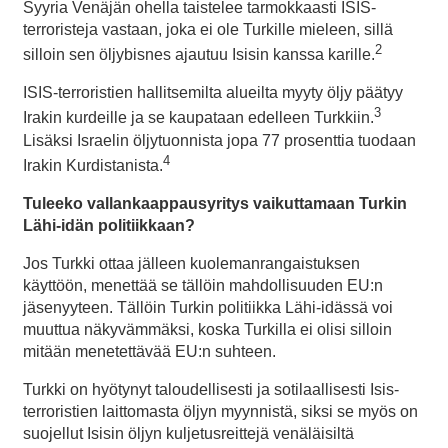
Syyria Venäjän ohella taistelee tarmokkaasti ISIS-
terroristeja vastaan, joka ei ole Turkille mieleen, sillä
2
silloin sen öljybisnes ajautuu Isisin kanssa karille.
ISIS-terroristien hallitsemilta alueilta myyty öljy päätyy
3
Irakin kurdeille ja se kaupataan edelleen Turkkiin.
Lisäksi Israelin öljytuonnista jopa 77 prosenttia tuodaan
4
Irakin Kurdistanista.
Tuleeko vallankaappausyritys vaikuttamaan Turkin
Lähi-idän politiikkaan?
Jos Turkki ottaa jälleen kuolemanrangaistuksen
käyttöön, menettää se tällöin mahdollisuuden EU:n
jäsenyyteen. Tällöin Turkin politiikka Lähi-idässä voi
muuttua näkyvämmäksi, koska Turkilla ei olisi silloin
mitään menetettävää EU:n suhteen.
Turkki on hyötynyt taloudellisesti ja sotilaallisesti Isis-
terroristien laittomasta öljyn myynnistä, siksi se myös on
suojellut Isisin öljyn kuljetusreittejä venäläisiltä