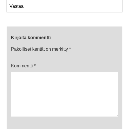
Vastaa
Kirjoita kommentti
Pakolliset kentät on merkitty
*
Kommentti
*