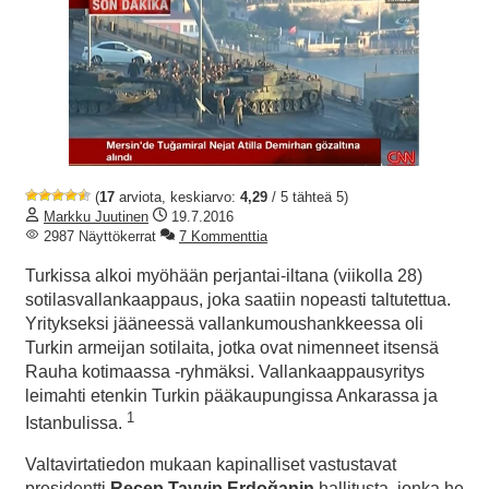
(
17
arviota, keskiarvo:
4,29
/ 5 tähteä 5)
Markku Juutinen
19.7.2016
2987 Näyttökerrat
7 Kommenttia
Turkissa alkoi myöhään perjantai-iltana (viikolla 28)
sotilasvallankaappaus, joka saatiin nopeasti taltutettua.
Yritykseksi jääneessä vallankumoushankkeessa oli
Turkin armeijan sotilaita, jotka ovat nimenneet itsensä
Rauha kotimaassa -ryhmäksi. Vallankaappausyritys
leimahti etenkin Turkin pääkaupungissa Ankarassa ja
1
Istanbulissa.
Valtavirtatiedon mukaan kapinalliset vastustavat
presidentti
Recep Tayyip Erdoğanin
hallitusta, jonka he