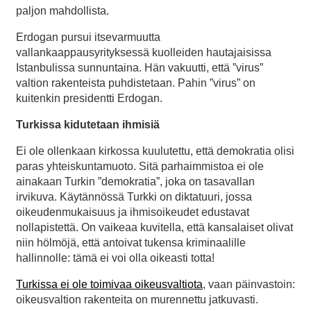
paljon mahdollista.
Erdogan pursui itsevarmuutta
vallankaappausyrityksessä kuolleiden hautajaisissa
Istanbulissa sunnuntaina. Hän vakuutti, että ”virus”
valtion rakenteista puhdistetaan. Pahin ”virus” on
kuitenkin presidentti Erdogan.
Turkissa kidutetaan ihmisiä
Ei ole ollenkaan kirkossa kuulutettu, että demokratia olisi
paras yhteiskuntamuoto. Sitä parhaimmistoa ei ole
ainakaan Turkin ”demokratia”, joka on tasavallan
irvikuva. Käytännössä Turkki on diktatuuri, jossa
oikeudenmukaisuus ja ihmisoikeudet edustavat
nollapistettä. On vaikeaa kuvitella, että kansalaiset olivat
niin hölmöjä, että antoivat tukensa kriminaalille
hallinnolle: tämä ei voi olla oikeasti totta!
Turkissa ei ole toimivaa oikeusvaltiota
, vaan päinvastoin:
oikeusvaltion rakenteita on murennettu jatkuvasti.