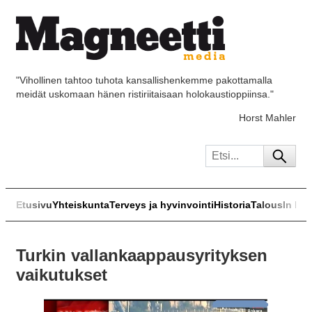
"Vihollinen tahtoo tuhota kansallishenkemme pakottamalla
meidät uskomaan hänen ristiriitaisaan holokaustioppiinsa."
Horst Mahler
Etusivu
Yhteiskunta
Terveys ja hyvinvointi
Historia
Talous
In Eng
Turkin vallankaappausyrityksen
vaikutukset