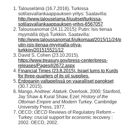
Talouselämä (16.7.2016). Turkissa
sotilasvallankaappauksen yritys: Saatavilla:
http://www.talouselama.fi/uutiset/turkissa-
sotilasvallankaappauksen-yritys-6567057
Taloussanomat (24.11.2015): Putin: Isis tienaa
myymällä öljyä Turkkiin. Saatavilla:
http://www.taloussanomat.fi/ulkomaat/2015/11/24/p
utin-isis-tienaa-myymalla-oljya-
turkkiin/201515521/12
David S. Cohen (23.10.2015).
https://www.treasury.gov/press-center/press-
releases/Pages/jl2672.aspx
Financial Times (23.8.2015). Israel turns to Kurds
for three-quarters of its oil supplies.
Erdoganin valtapelissä on vaaralliset panokset
(30.7.2015).
Mango, Andrew:
Ataturk
. Overlook, 2000; Stanford,
Jay Shaw & Kural Shaw, Ezel:
History of the
Ottoman Empire and Modern Turkey
. Cambridge
University Press, 1977.
OECD:
OECD
Reviews of Regulatory Reform –
Turkey: crucial support for economic recovery :
2002. OECD, 2002.