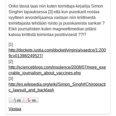
Onko tässä taas niin kuten toimittaja-kirjailija Simon
Singhin tapauksessa [3] että kun puoskarit nostaa
syytteen arvostelijaansa vastaan niin kriittisestä
toimittajasta tehdään roisto ja puoskareista sankari ?
Eikö journalistien kuten magneettimedian pitäisi
katsoa kriittistä toimintaa positiivisesti ??!?
[1]
http://dockets.justia.com/docket/virginia/vaedce/1:200
9cv01398/249527/
[2]
http://scienceblogs.com/insolence/2008/07/more_exe
crable_journalism_about_vaccines.php
[3]
http://en.wikipedia.org/wiki/Simon_Singh#Chiropracti
c_lawsuit_and_backlash
(
0
)
(
0
)
Vastaa