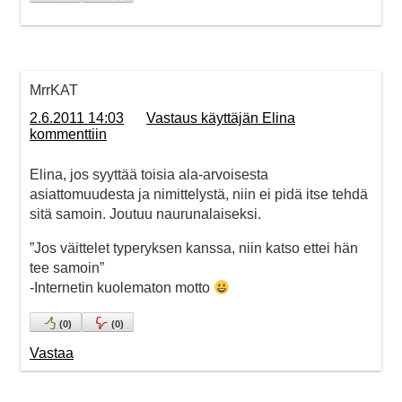
MrrKAT
2.6.2011 14:03
Vastaus käyttäjän Elina
kommenttiin
Elina, jos syyttää toisia ala-arvoisesta
asiattomuudesta ja nimittelystä, niin ei pidä itse tehdä
sitä samoin. Joutuu naurunalaiseksi.
”Jos väittelet typeryksen kanssa, niin katso ettei hän
tee samoin”
-Internetin kuolematon motto
(
0
)
(
0
)
Vastaa