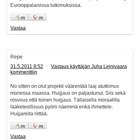
Eurooppalaisissa tutkimuksissa.
(
0
)
(
0
)
Vastaa
Repe
31.5.2011 8:52
Vastaus käyttäjän Juha Leinivaara
kommenttiin
No sitten on olut projekti väärentää laaj atutkimus
monessa maassa. Huijjaus on paljastunut. Siis sekä
rosvous että toinen huijjaus. Tällaisella moraalilla
lääketeollisuus pyörii näemmä enkä ihmettele.
Huijjareita riittää.
(
0
)
(
0
)
Vastaa