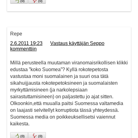
(
0
)
(
0
)
Repe
2.6.2011 19:23
Vastaus käyttäjän Seppo
kommenttiin
Millä perusteella muutaman viranomaisrikollisen klikki
edustaa ”koko Suomea”? Kyllä rokotepetosta
vastustaa moni suomalainen ja suuri osa tätä
sikahuijjausta rokotepetoksineen ja suomalaisten
myrkyttämisineen (ja narkolepsiaan
sairastuttamisineen) on paljastettu jo ajat sitten.
Olkoonkin,että muualla paitsi Suomessa valtamedia
on laajasti selvitellyt korruptiota tässä yhteydessä.
Suomessa media on poikkeuksellisetsi vaiennut
kaikesta.
(
0
)
(
0
)