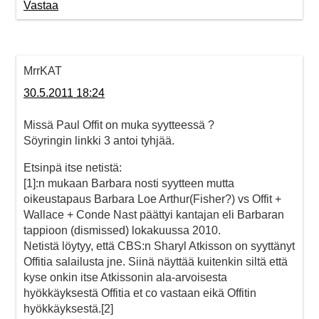
Vastaa
MrrKAT
30.5.2011 18:24
Missä Paul Offit on muka syytteessä ?
Söyringin linkki 3 antoi tyhjää.
Etsinpä itse netistä:
[1]:n mukaan Barbara nosti syytteen mutta
oikeustapaus Barbara Loe Arthur(Fisher?) vs Offit +
Wallace + Conde Nast päättyi kantajan eli Barbaran
tappioon (dismissed) lokakuussa 2010.
Netistä löytyy, että CBS:n Sharyl Atkisson on syyttänyt
Offitia salailusta jne. Siinä näyttää kuitenkin siltä että
kyse onkin itse Atkissonin ala-arvoisesta
hyökkäyksestä Offitia et co vastaan eikä Offitin
hyökkäyksestä.[2]