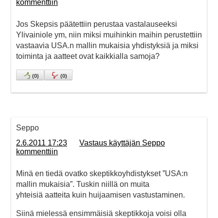
kommenttiin
Jos Skepsis päätettiin perustaa vastalauseeksi
Ylivainiole ym, niin miksi muihinkin maihin perustettiin
vastaavia USA.n mallin mukaisia yhdistyksiä ja miksi
toiminta ja aatteet ovat kaikkialla samoja?
(
0
)
(
0
)
Seppo
2.6.2011 17:23
Vastaus käyttäjän Seppo
kommenttiin
Minä en tiedä ovatko skeptikkoyhdistykset ”USA:n
mallin mukaisia”. Tuskin niillä on muita
yhteisiä aatteita kuin huijaamisen vastustaminen.
Siinä mielessä ensimmäisiä skeptikkoja voisi olla