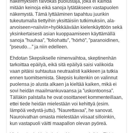
näkemyksien raivokas puolustaja, joka ei kaihda
mitään keinoja eikä sanoja lytätäkseen vastapuolen
näkemystä. Tämä lyttääminen tapahtuu juurikin
tukeutumalla tiettyihin yksittäisiin tutkimuksiin, ala-
arvoiseen+naiiviin+hyökkäävään kielenkäyttöön sekä
yksinkertaisesti asian kuoppaamiseen käyttämällä
sanoja ”huuhaa”, ”foliohattu”, ”hörhö”, ”paranoidinen,
”pseudo…” ja niin edelleen.
Ehdotan Skepsikselle nimenvaihtoa, skeptinenhän
tarkoittaa epäilyä, eikä sitä epäilyä saisi valikoida
vaan pitäisi suhtautua neutraalisti kaikkeen ja tutkia
ennen tuomitsemista. Skepsis kuitenkin on valinnut
puolensa jo alusta alkaen ja kieltää kaiken, mikä ei
sovi heidän maailmankuvaansa ja ”uskontoonsa”.
Tälläkin palstalla he ovat osoittaneet kommenteillaan,
ettei tiede heidän mielestään voi kehittyä (esim.
lämpöä vedystä-juttu). ”Naurettavaa”, he sanovat.
Nauroivathan omasta mielestään viisaat silloinkin,
kun vastapuoli väitti maapallon olevan pyöreä.