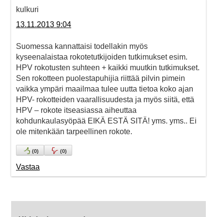
kulkuri
13.11.2013 9:04
Suomessa kannattaisi todellakin myös
kyseenalaistaa rokotetutkijoiden tutkimukset esim.
HPV rokotusten suhteen + kaikki muutkin tutkimukset.
Sen rokotteen puolestapuhijia riittää pilvin pimein
vaikka ympäri maailmaa tulee uutta tietoa koko ajan
HPV- rokotteiden vaarallisuudesta ja myös siitä, että
HPV – rokote itseasiassa aiheuttaa
kohdunkaulasyöpää EIKÄ ESTÄ SITÄ! yms. yms.. Ei
ole mitenkään tarpeellinen rokote.
(
0
)
(
0
)
Vastaa