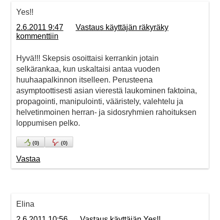
Yes!!
2.6.2011 9:47
Vastaus käyttäjän räkyräky
kommenttiin
Hyvä!!! Skepsis osoittaisi kerrankin jotain
selkärankaa, kun uskaltaisi antaa vuoden
huuhaapalkinnon itselleen. Perusteena
asymptoottisesti asian vierestä laukominen faktoina,
propagointi, manipulointi, vääristely, valehtelu ja
helvetinmoinen herran- ja sidosryhmien rahoituksen
loppumisen pelko.
(
0
)
(
0
)
Vastaa
Elina
2.6.2011 10:56
Vastaus käyttäjän Yes!!