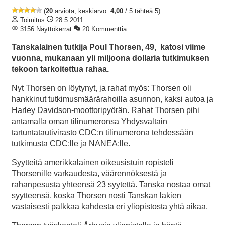
(
20
arviota, keskiarvo:
4,00
/ 5 tähteä 5)
Toimitus
28.5.2011
3156 Näyttökerrat
20 Kommenttia
Tanskalainen tutkija Poul Thorsen, 49, katosi viime
vuonna, mukanaan yli miljoona dollaria tutkimuksen
tekoon tarkoitettua rahaa.
Nyt Thorsen on löytynyt, ja rahat myös: Thorsen oli
hankkinut tutkimusmäärärahoilla asunnon, kaksi autoa ja
Harley Davidson-moottoripyörän. Rahat Thorsen pihi
antamalla oman tilinumeronsa Yhdysvaltain
tartuntatautivirasto CDC:n tilinumerona tehdessään
tutkimusta CDC:lle ja NANEA:lle.
Syytteitä amerikkalainen oikeusistuin ropisteli
Thorsenille varkaudesta, väärennöksestä ja
rahanpesusta yhteensä 23 syytettä. Tanska nostaa omat
syytteensä, koska Thorsen nosti Tanskan lakien
vastaisesti palkkaa kahdesta eri yliopistosta yhtä aikaa.