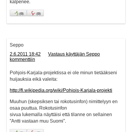
kalpenee.
(
0
)
(
0
)
Seppo
2.6.2011 18:42
Vastaus käyttäjän Seppo
kommenttiin
Pohjois-Karjala-projektissa ei ole minun tietääkseni
huijauksia eikä valeita:
http://fi.wikipedia.org/wiki/Pohjois-Karjala-projekti
Muuhun (skepsiksen tai rokotusinfon) nimittelyyn en
osaa puuttua. Rokotusinfon
sivua lukemalla näyttäisi että tilanne on sellainen
”Antti vastaan muu Suomi”.