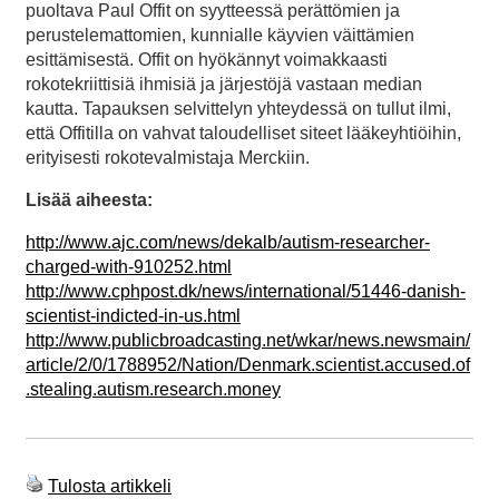
puoltava Paul Offit on syytteessä perättömien ja
perustelemattomien, kunnialle käyvien väittämien
esittämisestä. Offit on hyökännyt voimakkaasti
rokotekriittisiä ihmisiä ja järjestöjä vastaan median
kautta. Tapauksen selvittelyn yhteydessä on tullut ilmi,
että Offitilla on vahvat taloudelliset siteet lääkeyhtiöihin,
erityisesti rokotevalmistaja Merckiin.
Lisää aiheesta:
http://www.ajc.com/news/dekalb/autism-researcher-
charged-with-910252.html
http://www.cphpost.dk/news/international/51446-danish-
scientist-indicted-in-us.html
http://www.publicbroadcasting.net/wkar/news.newsmain/
article/2/0/1788952/Nation/Denmark.scientist.accused.of
.stealing.autism.research.money
Tulosta artikkeli