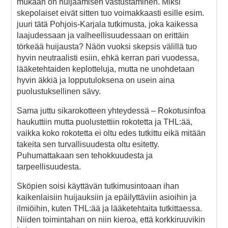
mukaan on huijaamisen vastustaminen. Miksi
skepolaiset eivät sitten tuo voimakkaasti esille esim.
juuri tätä Pohjois-Karjala tutkimusta, joka kaikessa
laajudessaan ja valheellisuudessaan on erittäin
törkeää huijausta? Näön vuoksi skepsis välillä tuo
hyvin neutraalisti esiin, ehkä kerran pari vuodessa,
lääketehtaiden keplotteluja, mutta ne unohdetaan
hyvin äkkiä ja lopputuloksena on usein aina
puolustuksellinen sävy.
Sama juttu sikarokotteen yhteydessä – Rokotusinfoa
haukuttiin mutta puolustettiin rokotetta ja THL:ää,
vaikka koko rokotetta ei oltu edes tutkittu eikä mitään
takeita sen turvallisuudesta oltu esitetty.
Puhumattakaan sen tehokkuudesta ja
tarpeellisuudesta.
Sköpien soisi käyttävän tutkimusintoaan ihan
kaikenlaisiin huijauksiin ja epäilyttäviin asioihin ja
ilmiöihin, kuten THL:ää ja lääketehtaita tutkittaessa.
Niiden toimintahan on niin kieroa, että korkkiruuvikin