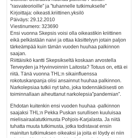
”rasvateorioille” ja ”tuhannelle tutkimukselle”
Kirjoittaja: oikeasti.kriittinen.yksilö
Päiväys: 29.12.2010
Viestinumero: 323690
Ensi vuonna Skepsis voisi olla oikeastikin kriittinen
eikä pelkästään naivi ja ottaa käsittelyyn jotain paljon
tärkeämpää kuin tämän vuoden huuhaa palkinnon
saajan.
Riittäisikö kantti Skepsikseltä koskaan arvostella
Terveyden ja Hyvinvoinnin Laitosta? Totuus on, että ei
riitä. Tänä vuonna THL:n sikainfluenssa
rokotuskanpanja olisi ansainnut huuhaa palkinnon.
Narkolepsiaa tutkii nyt taho, joka todennäköisesti on
toiminnallaan aiheuttanut narkolepsia”pandemian”.
Ehdotan kuitenkin ensi vuoden huuhaa -palkinnon
saajaksi THL:n Pekka Puskan surullisen kuuluisaa
mielisairaalatutkimusta Pohjois-Karjalasta. Ja niitä
tuhatta muuta tutkimusta, jotka todistavat ensin
mainitun tutkimuksen oikeaksi ja joita ei löydy ei niin