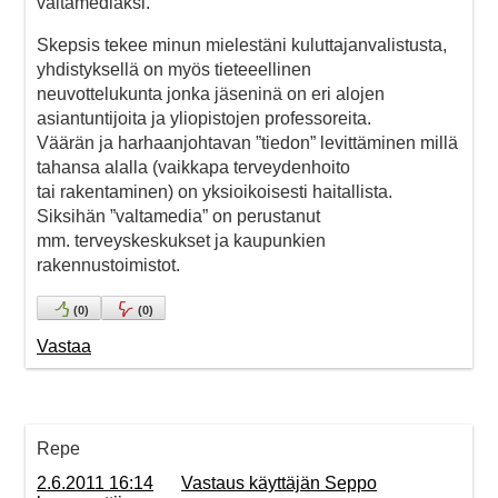
valtamediaksi.
Skepsis tekee minun mielestäni kuluttajanvalistusta,
yhdistyksellä on myös tieteeellinen
neuvottelukunta jonka jäseninä on eri alojen
asiantuntijoita ja yliopistojen professoreita.
Väärän ja harhaanjohtavan ”tiedon” levittäminen millä
tahansa alalla (vaikkapa terveydenhoito
tai rakentaminen) on yksioikoisesti haitallista.
Siksihän ”valtamedia” on perustanut
mm. terveyskeskukset ja kaupunkien
rakennustoimistot.
(
0
)
(
0
)
Vastaa
Repe
2.6.2011 16:14
Vastaus käyttäjän Seppo