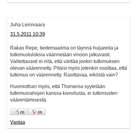
Juha Leinivaara
31.5.2011 10:39
Rakas Repe, tiedemaailma on täynnä huijareita ja
tutkimustuloksia väännetään vinoon jatkuvasti.
Valitettavasti ei riitä, että väittää jonkin tutkimuksen
olevan väärennetty. Pitäisi myös jotenkin osoittaa, että
tutkimus on väärennetty. Rasittavaa, eiköstä vain?
Huomiothan myös, että Thorsenia syytetään
tutkimusrahojen kanssa kieroilusta, ei tutkimusten
väärentämisestä.
(
0
)
(
0
)
Vastaa