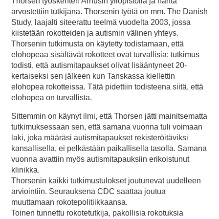
Thorsen työskenteli Århusin yliopistolla ja häntä
arvostettiin tutkijana. Thorsenin työtä on mm. The Danish
Study, laajalti siteerattu teelmä vuodelta 2003, jossa
kiistetään rokotteiden ja autismin välinen yhteys.
Thorsenin tutkimusta on käytetty todistamaan, että
elohopeaa sisältävät rokotteet ovat turvallisia: tutkimus
todisti, että autismitapaukset olivat lisääntyneet 20-
kertaiseksi sen jälkeen kun Tanskassa kiellettin
elohopea rokotteissa. Tätä pidettiin todisteena siitä, että
elohopea on turvallista.
Sittemmin on käynyt ilmi, että Thorsen jätti mainitsematta
tutkimuksessaan sen, että samana vuonna tuli voimaan
laki, joka määräsi autismitapaukset rekisteröitäviksi
kansallisella, ei pelkästään paikallisella tasolla. Samana
vuonna avattiin myös autismitapauksiin erikoistunut
klinikka.
Thorsenin kaikki tutkimustulokset joutunevat uudelleen
arviointiin. Seurauksena CDC saattaa joutua
muuttamaan rokotepolitiikkaansa.
Toinen tunnettu rokotetutkija, pakollisia rokotuksia