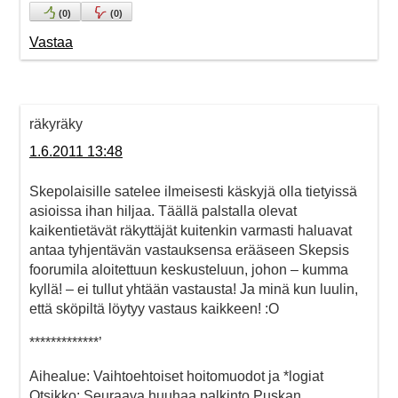
(
0
)
(
0
)
Vastaa
räkyräky
1.6.2011 13:48
Skepolaisille satelee ilmeisesti käskyjä olla tietyissä
asioissa ihan hiljaa. Täällä palstalla olevat
kaikentietävät räkyttäjät kuitenkin varmasti haluavat
antaa tyhjentävän vastauksensa erääseen Skepsis
foorumila aloitettuun keskusteluun, johon – kumma
kyllä! – ei tullut yhtään vastausta! Ja minä kun luulin,
että sköpiltä löytyy vastaus kaikkeen! :O
*************’
Aihealue: Vaihtoehtoiset hoitomuodot ja *logiat
Otsikko: Seuraava huuhaa palkinto Puskan