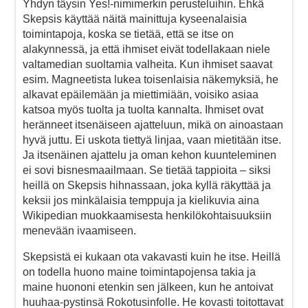
Yhdyn täysin Yes!-nimimerkin perusteluihin. Ehkä
Skepsis käyttää näitä mainittuja kyseenalaisia
toimintapoja, koska se tietää, että se itse on
alakynnessä, ja että ihmiset eivät todellakaan niele
valtamedian suoltamia valheita. Kun ihmiset saavat
esim. Magneetista lukea toisenlaisia näkemyksiä, he
alkavat epäilemään ja miettimiään, voisiko asiaa
katsoa myös tuolta ja tuolta kannalta. Ihmiset ovat
heränneet itsenäiseen ajatteluun, mikä on ainoastaan
hyvä juttu. Ei uskota tiettyä linjaa, vaan mietitään itse.
Ja itsenäinen ajattelu ja oman kehon kuunteleminen
ei sovi bisnesmaailmaan. Se tietää tappioita – siksi
heillä on Skepsis hihnassaan, joka kyllä räkyttää ja
keksii jos minkälaisia temppuja ja kielikuvia aina
Wikipedian muokkaamisesta henkilökohtaisuuksiin
menevään ivaamiseen.
Skepsistä ei kukaan ota vakavasti kuin he itse. Heillä
on todella huono maine toimintapojensa takia ja
maine huononi etenkin sen jälkeen, kun he antoivat
huuhaa-pystinsä Rokotusinfolle. He kovasti toitottavat