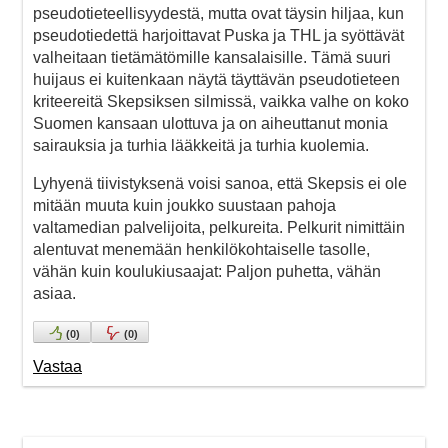
pseudotieteellisyydestä, mutta ovat täysin hiljaa, kun
pseudotiedettä harjoittavat Puska ja THL ja syöttävät
valheitaan tietämätömille kansalaisille. Tämä suuri
huijaus ei kuitenkaan näytä täyttävän pseudotieteen
kriteereitä Skepsiksen silmissä, vaikka valhe on koko
Suomen kansaan ulottuva ja on aiheuttanut monia
sairauksia ja turhia lääkkeitä ja turhia kuolemia.
Lyhyenä tiivistyksenä voisi sanoa, että Skepsis ei ole
mitään muuta kuin joukko suustaan pahoja
valtamedian palvelijoita, pelkureita. Pelkurit nimittäin
alentuvat menemään henkilökohtaiselle tasolle,
vähän kuin koulukiusaajat: Paljon puhetta, vähän
asiaa.
(
0
)
(
0
)
Vastaa