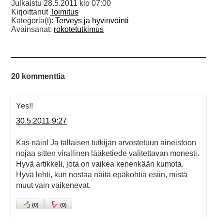
Julkaistu
28.5.2011 klo 07:00
Kirjoittanut
Toimitus
Kategoria(t):
Terveys ja hyvinvointi
Avainsanat:
rokotetutkimus
20 kommenttia
Yes!!
30.5.2011 9:27
Kas näin! Ja tällaisen tutkijan arvostetuun aineistoon
nojaa sitten virallinen lääketiede valitettavan monesti.
Hyvä artikkeli, jota on vaikea kenenkään kumota.
Hyvä lehti, kun nostaa näitä epäkohtia esiin, mistä
muut vain vaikenevat.
(
0
)
(
0
)