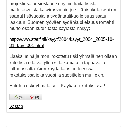
projektinsa ansiostaan siirryttiin haitallisista
maitorasvoista kasvirasvoihin jne. Lähisukulaiseni on
saanut lisävuosia ja sydäntautikuolleisuus saatu
laskuun. Suomen työväen sydänkuolleisuus romahti
murto-osaan kuten tästä käyrästä näkyy:
http://www.stat.fi/til/ksyyt/2004/ksyyt_2004_2005-10-
31_kuv_001.html
Lisäksi minä ja moni rokotettu riskiryhmäläinen ollaan
kiitollisia että vältyttiin siltä kamalalta tappavalta
influenssalta. Aion käydä kausi-influenssa-
rokotuksissa joka vuosi ja suosittelen muillekin.
Eritoten riskiryhmäläiset : Käykää rokotuksissa !
(
0
)
(
0
)
Vastaa