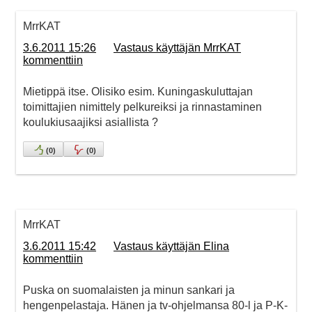
MrrKAT
3.6.2011 15:26
Vastaus käyttäjän MrrKAT
kommenttiin
Mietippä itse. Olisiko esim. Kuningaskuluttajan
toimittajien nimittely pelkureiksi ja rinnastaminen
koulukiusaajiksi asiallista ?
(
0
)
(
0
)
MrrKAT
3.6.2011 15:42
Vastaus käyttäjän Elina
kommenttiin
Puska on suomalaisten ja minun sankari ja
hengenpelastaja. Hänen ja tv-ohjelmansa 80-l ja P-K-