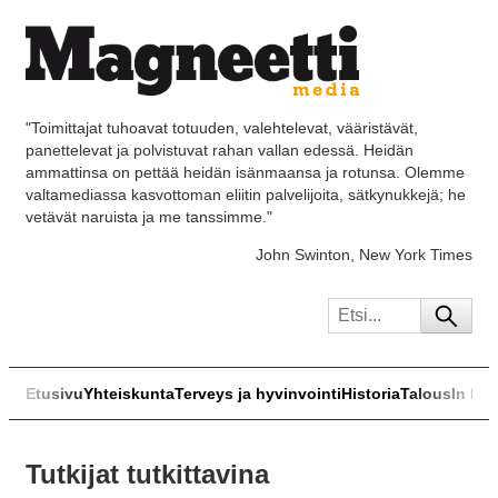
"Toimittajat tuhoavat totuuden, valehtelevat, vääristävät,
panettelevat ja polvistuvat rahan vallan edessä. Heidän
ammattinsa on pettää heidän isänmaansa ja rotunsa. Olemme
valtamediassa kasvottoman eliitin palvelijoita, sätkynukkejä; he
vetävät naruista ja me tanssimme."
John Swinton, New York Times
Etusivu
Yhteiskunta
Terveys ja hyvinvointi
Historia
Talous
In Eng
Tutkijat tutkittavina