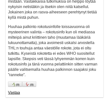
mistään. Vastakkaisia tutkimuksia on helppo löytää
nykyisin netistäkin ja itsekin olen niitä katsellut.
Jokainen joka on rasva-aiheeseen perehtynyt tietää
kyllä mistä puhun.
Huuhaa palkinto rokotusinfolle toissavuonna oli
mysteerinen valinta – rokotusinfo kun oli mediassa
milteipä ainut kriittinen taho (muutamaa lääkäriä
lukuunottamatta), joka avoimesti uskalsi arvostella
THL:n touhuja antaa väestölle rokote, jota ei oltu
tutkittu. Kyseistä rokotetta ei edes WHO suositellut
lapsille. Skepsis veti tässä lyhyemmän korren kuin
rokotusinfo ja tänä vuonna pelattiinkin sitten varman
päälle valitsemalla huuhaa palkinnon saajaksi joku
”ranneke”.
(
0
)
(
0
)
Vastaa