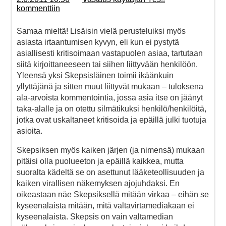
kommenttiin
Samaa mieltä! Lisäisin vielä perusteluiksi myös
asiasta irtaantumisen kyvyn, eli kun ei pystytä
asiallisesti kritisoimaan vastapuolen asiaa, tartutaan
siitä kirjoittaneeseen tai siihen liittyvään henkilöön.
Yleensä yksi Skepsisläinen toimii ikäänkuin
yllyttäjänä ja sitten muut liittyvät mukaan – tuloksena
ala-arvoista kommentointia, jossa asia itse on jäänyt
taka-alalle ja on otettu silmätikuksi henkilö/henkilöitä,
jotka ovat uskaltaneet kritisoida ja epäillä julki tuotuja
asioita.
Skepsiksen myös kaiken järjen (ja nimensä) mukaan
pitäisi olla puolueeton ja epäillä kaikkea, mutta
suoralta kädeltä se on asettunut lääketeollisuuden ja
kaiken virallisen näkemyksen ajojuhdaksi. En
oikeastaan näe Skepsiksellä mitään virkaa – eihän se
kyseenalaista mitään, mitä valtavirtamediakaan ei
kyseenalaista. Skepsis on vain valtamedian