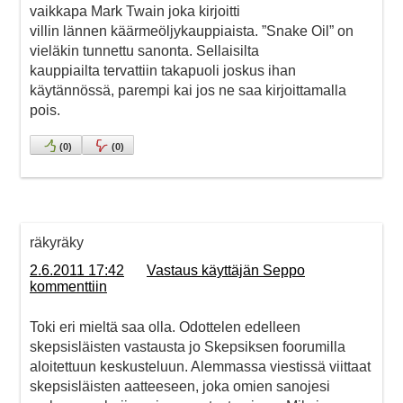
vaikkapa Mark Twain joka kirjoitti
villin lännen käärmeöljykauppiaista. ”Snake Oil” on
vieläkin tunnettu sanonta. Sellaisilta
kauppiailta tervattiin takapuoli joskus ihan
käytännössä, parempi kai jos ne saa kirjoittamalla
pois.
(
0
)
(
0
)
räkyräky
2.6.2011 17:42
Vastaus käyttäjän Seppo
kommenttiin
Toki eri mieltä saa olla. Odottelen edelleen
skepsisläisten vastausta jo Skepsiksen foorumilla
aloitettuun keskusteluun. Alemmassa viestissä viittaat
skepsisläisten aatteeseen, joka omien sanojesi