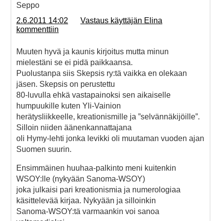
Seppo
2.6.2011 14:02
Vastaus käyttäjän Elina
kommenttiin
Muuten hyvä ja kaunis kirjoitus mutta minun
mielestäni se ei pidä paikkaansa.
Puolustanpa siis Skepsis ry:tä vaikka en olekaan
jäsen. Skepsis on perustettu
80-luvulla ehkä vastapainoksi sen aikaiselle
humpuukille kuten Yli-Vainion
herätysliikkeelle, kreationismille ja ”selvännäkijöille”.
Silloin niiden äänenkannattajana
oli Hymy-lehti jonka levikki oli muutaman vuoden ajan
Suomen suurin.
Ensimmäinen huuhaa-palkinto meni kuitenkin
WSOY:lle (nykyään Sanoma-WSOY)
joka julkaisi pari kreationismia ja numerologiaa
käsittelevää kirjaa. Nykyään ja silloinkin
Sanoma-WSOY:tä varmaankin voi sanoa