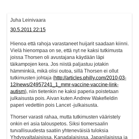
Juha Leinivaara
30.5.2011 22:15
Hienoa että rahoja varastaneet huijarit saadaan kiinni.
Vielä hienompaa on se, että nyt ne kaksi tutkimusta
joissa Thorsen oli avustajana käydään läpi
täikampojen kera. Jos niistä paljastuu jotakin
hämminkiä, mikä olisi outoa, sillä Thorsen ei ollut
tutkimusten johtaja (
http://articles.philly.com/2010-03-
12/news/24957241_1_mmr-vaccine-vaccine-link-
autism
), niin tietenkin ne kaksi paperia poistetaan
julkaisusta pois. Aivan kuten Andrew Wakefieldin
paperi vedettiin pois Lancet -julkaisusta.
Thorser varasti rahaa, mutta tutkimusten vääristely
onkin eri asia talouspetos. Siksi tiomersaalin
turvallisuudesta saatiin yhteneväisiä tuloksia
Yhdysvaltalaisissa, Kanadalaisissa, Japanilaisissa ja