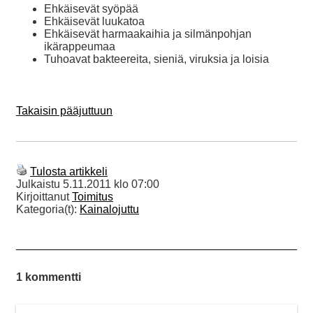
Ehkäisevät syöpää
Ehkäisevät luukatoa
Ehkäisevät harmaakaihia ja silmänpohjan
ikärappeumaa
Tuhoavat bakteereita, sieniä, viruksia ja loisia
Takaisin pääjuttuun
Tulosta artikkeli
Julkaistu
5.11.2011 klo 07:00
Kirjoittanut
Toimitus
Kategoria(t):
Kainalojuttu
1 kommentti