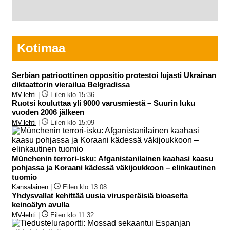
Kotimaa
Serbian patrioottinen oppositio protestoi lujasti Ukrainan
diktaattorin vierailua Belgradissa
MV-lehti
|
Eilen klo 15:36
Ruotsi kouluttaa yli 9000 varusmiestä – Suurin luku
vuoden 2006 jälkeen
MV-lehti
|
Eilen klo 15:09
Münchenin terrori-isku: Afganistanilainen kaahasi kaasu
pohjassa ja Koraani kädessä väkijoukkoon – elinkautinen
tuomio
Kansalainen
|
Eilen klo 13:08
Yhdysvallat kehittää uusia virusperäisiä bioaseita
keinoälyn avulla
MV-lehti
|
Eilen klo 11:32