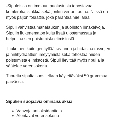
-Sipuleissa on immuunipuolustusta tehostavaa
kemferolia, sinkkiä sekä jonkin verran rautaa. Niissä on
myös paljon folaattia, joka parantaa mielialaa.
Sipuli vahvistaa mahalaukun ja suoliston limakalvoja.
Sipulin liukenematon kuitu lisää ulostemassaa ja
helpottaa sen poistumista elimistöstä.
-Liukoinen kuitu geeliyttää ravinnon ja hidastaa rasvojen
ja hiilihydraattien imeytymistä sekä tehostaa niiden
poistumista elimistöstä. Sipuli lievittää myös ripulia ja
säätelee verensokeria.
Tuoretta sipulia suositellaan käytettäväksi 50 grammaa
päivässä.
Sipulien suojaavia ominaisuuksia
Vahvoja antioksidantteja
Alentavat verensokeria