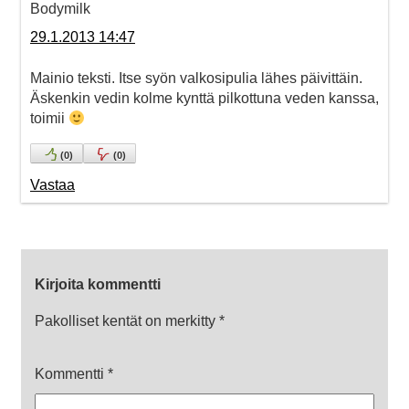
Bodymilk
29.1.2013 14:47
Mainio teksti. Itse syön valkosipulia lähes päivittäin.
Äskenkin vedin kolme kynttä pilkottuna veden kanssa,
toimii
(
0
)
(
0
)
Vastaa
Kirjoita kommentti
Pakolliset kentät on merkitty
*
Kommentti
*