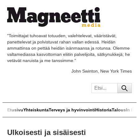
"Toimittajat tuhoavat totuuden, valehtelevat, vääristävät,
panettelevat ja polvistuvat rahan vallan edessä. Heidän
ammattinsa on pettää heidän isänmaansa ja rotunsa. Olemme
valtamediassa kasvottoman eliitin palvelijoita, sätkynukkejä; he
vetävät naruista ja me tanssimme."
John Swinton, New York Times
Etusivu
Yhteiskunta
Terveys ja hyvinvointi
Historia
Talous
In Eng
Ulkoisesti ja sisäisesti