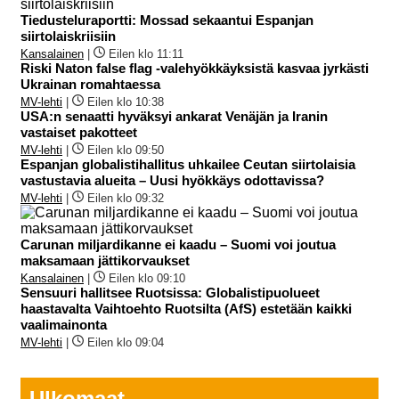
Tiedusteluraportti: Mossad sekaantui Espanjan
siirtolaiskriisiin
Kansalainen
|
Eilen klo 11:11
Riski Naton false flag -valehyökkäyksistä kasvaa jyrkästi
Ukrainan romahtaessa
MV-lehti
|
Eilen klo 10:38
USA:n senaatti hyväksyi ankarat Venäjän ja Iranin
vastaiset pakotteet
MV-lehti
|
Eilen klo 09:50
Espanjan globalistihallitus uhkailee Ceutan siirtolaisia
vastustavia alueita – Uusi hyökkäys odottavissa?
MV-lehti
|
Eilen klo 09:32
Carunan miljardikanne ei kaadu – Suomi voi joutua
maksamaan jättikorvaukset
Kansalainen
|
Eilen klo 09:10
Sensuuri hallitsee Ruotsissa: Globalistipuolueet
haastavalta Vaihtoehto Ruotsilta (AfS) estetään kaikki
vaalimainonta
MV-lehti
|
Eilen klo 09:04
Ulkomaat