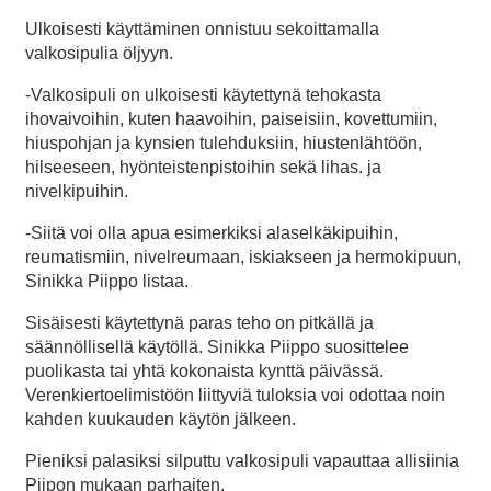
Ulkoisesti käyttäminen onnistuu sekoittamalla
valkosipulia öljyyn.
-Valkosipuli on ulkoisesti käytettynä tehokasta
ihovaivoihin, kuten haavoihin, paiseisiin, kovettumiin,
hiuspohjan ja kynsien tulehduksiin, hiustenlähtöön,
hilseeseen, hyönteistenpistoihin sekä lihas. ja
nivelkipuihin.
-Siitä voi olla apua esimerkiksi alaselkäkipuihin,
reumatismiin, nivelreumaan, iskiakseen ja hermokipuun,
Sinikka Piippo listaa.
Sisäisesti käytettynä paras teho on pitkällä ja
säännöllisellä käytöllä. Sinikka Piippo suosittelee
puolikasta tai yhtä kokonaista kynttä päivässä.
Verenkiertoelimistöön liittyviä tuloksia voi odottaa noin
kahden kuukauden käytön jälkeen.
Pieniksi palasiksi silputtu valkosipuli vapauttaa allisiinia
Piipon mukaan parhaiten.