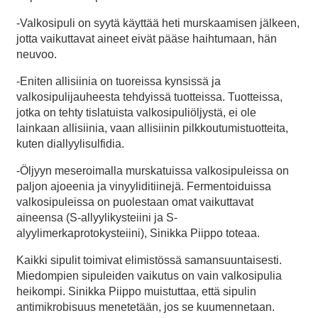
-Valkosipuli on syytä käyttää heti murskaamisen jälkeen,
jotta vaikuttavat aineet eivät pääse haihtumaan, hän
neuvoo.
-Eniten allisiinia on tuoreissa kynsissä ja
valkosipulijauheesta tehdyissä tuotteissa. Tuotteissa,
jotka on tehty tislatuista valkosipuliöljystä, ei ole
lainkaan allisiinia, vaan allisiinin pilkkoutumistuotteita,
kuten diallyylisulfidia.
-Öljyyn meseroimalla murskatuissa valkosipuleissa on
paljon ajoeenia ja vinyyliditiinejä. Fermentoiduissa
valkosipuleissa on puolestaan omat vaikuttavat
aineensa (S-allyylikysteiini ja S-
alyylimerkaprotokysteiini), Sinikka Piippo toteaa.
Kaikki sipulit toimivat elimistössä samansuuntaisesti.
Miedompien sipuleiden vaikutus on vain valkosipulia
heikompi. Sinikka Piippo muistuttaa, että sipulin
antimikrobisuus menetetään, jos se kuumennetaan.