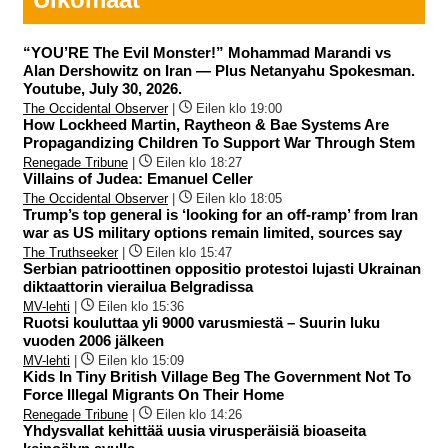
“YOU’RE The Evil Monster!” Mohammad Marandi vs
Alan Dershowitz on Iran — Plus Netanyahu Spokesman.
Youtube, July 30, 2026.
The Occidental Observer
|
Eilen klo 19:00
How Lockheed Martin, Raytheon & Bae Systems Are
Propagandizing Children To Support War Through Stem
Renegade Tribune
|
Eilen klo 18:27
Villains of Judea: Emanuel Celler
The Occidental Observer
|
Eilen klo 18:05
Trump’s top general is ‘looking for an off-ramp’ from Iran
war as US military options remain limited, sources say
The Truthseeker
|
Eilen klo 15:47
Serbian patrioottinen oppositio protestoi lujasti Ukrainan
diktaattorin vierailua Belgradissa
MV-lehti
|
Eilen klo 15:36
Ruotsi kouluttaa yli 9000 varusmiestä – Suurin luku
vuoden 2006 jälkeen
MV-lehti
|
Eilen klo 15:09
Kids In Tiny British Village Beg The Government Not To
Force Illegal Migrants On Their Home
Renegade Tribune
|
Eilen klo 14:26
Yhdysvallat kehittää uusia virusperäisiä bioaseita