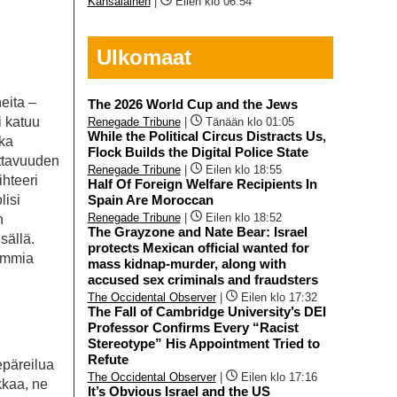
Kansalainen
|
Eilen klo 06:54
Ulkomaat
eita –
The 2026 World Cup and the Jews
i katuu
Renegade Tribune
|
Tänään klo 01:05
While the Political Circus Distracts Us,
ka
Flock Builds the Digital Police State
ottavuuden
Renegade Tribune
|
Eilen klo 18:55
ihteeri
Half Of Foreign Welfare Recipients In
lisi
Spain Are Moroccan
Renegade Tribune
|
Eilen klo 18:52
n
The Grayzone and Nate Bear: Israel
sällä.
protects Mexican official wanted for
summia
mass kidnap-murder, along with
accused sex criminals and fraudsters
The Occidental Observer
|
Eilen klo 17:32
The Fall of Cambridge University’s DEI
Professor Confirms Every “Racist
Stereotype” His Appointment Tried to
Refute
epäreilua
The Occidental Observer
|
Eilen klo 17:16
kkaa, ne
It’s Obvious Israel and the US