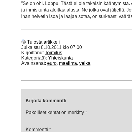
”Se on ohi. Loppu. Tästä ei ole takaisin kääntymistä.
ja ihmiskunta aloittaa alusta. Ne jotka ovat jäljellä
ihan helvetin isoa ja laajaa sotaa, on surkeasti väärä
Tulosta artikkeli
Julkaistu
8.10.2011 klo 07:00
Kirjoittanut
Toimitus
Kategoria(t):
Yhteiskunta
Avainsanat:
euro
,
maailma
,
velka
Kirjoita kommentti
Pakolliset kentät on merkitty
*
Kommentti
*