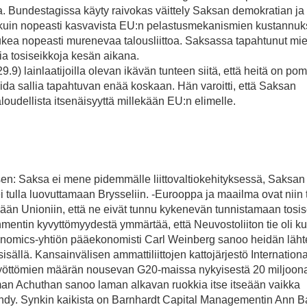
. Bundestagissa käyty raivokas väittely Saksan demokratian ja
 kuin nopeasti kasvavista EU:n pelastusmekanismien kustannuks
tukea nopeasti murenevaa talousliittoa. Saksassa tapahtunut mie
sia tosiseikkoja kesän aikana.
) lainlaatijoilla olevan ikävän tunteen siitä, että heitä on pom
ida sallia tapahtuvan enää koskaan. Hän varoitti, että Saksan
oudellista itsenäisyyttä millekään EU:n elimelle.
sen: Saksa ei mene pidemmälle liittovaltiokehityksessä, Saksan
 tulla luovuttamaan Brysseliin. -Eurooppa ja maailma ovat niin 
pään Unioniin, että ne eivät tunnu kykenevän tunnistamaan tosis
entin kyvyttömyydestä ymmärtää, että Neuvostoliiton tie oli kul
onomics-yhtiön pääekonomisti Carl Weinberg sanoo heidän lähte
sällä. Kansainvälisen ammattiliittojen kattojärjestö Internation
yöttömien määrän nousevan G20-maissa nykyisestä 20 miljoon
n Achuthan sanoo laman alkavan ruokkia itse itseään vaikka
ysähdy. Synkin kaikista on Barnhardt Capital Managementin Ann B