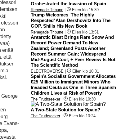
ofessori
Orchestrated the Invasion of Spain
ulemisen
Renegade Tribune
|
Eilen klo 15:39
Trump Welcomes ‘The Highly
kki!
Respected’ Alan Dershowitz Into The
rofessori
GOP, Shills His New Book
van
Renegade Tribune
|
Eilen klo 13:51
detty
Antarctic Blast Brings Rare Snow And
Record Power Demand To New
avaa)
Zealand; Greenland Posts Another
n enää
Record Summer Gain; Widespread
, että
Mid-August Cool; + Peer Review Is Not
utuksen
The Scientific Method
imia,
ELECTROVERSE
|
Eilen klo 10:31
Spain’s Socialist Government Allocates
ksi.
€25 Million to Immigrant Minors Who
Invaded Ceuta as One in Three Spanish
Children Lives at Risk of Poverty
ti George
The Truthseeker
|
Eilen klo 10:30
ten
A Two-State Solution for Spain?
The Truthseeker
|
Eilen klo 10:24
burg
se Evans-
ppa,
kevasta