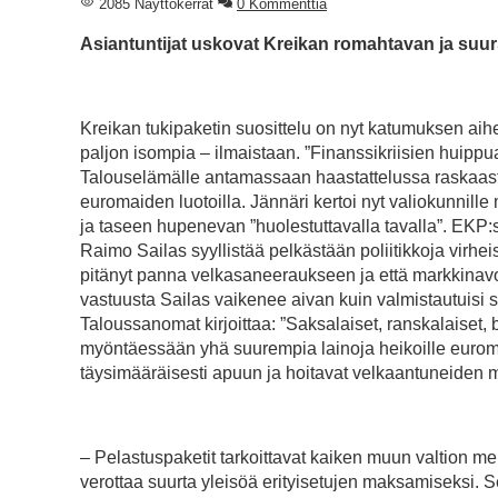
2085 Näyttökerrat
0 Kommenttia
Asiantuntijat uskovat Kreikan romahtavan ja suu
Kreikan tukipaketin suosittelu on nyt katumuksen ai
paljon isompia – ilmaistaan. ”Finanssikriisien huippu
Talouselämälle antamassaan haastattelussa raskaas
euromaiden luotoilla. Jännäri kertoi nyt valiokunni
ja taseen hupenevan ”huolestuttavalla tavalla”. EKP:ssä
Raimo Sailas syyllistää pelkästään poliitikkoja virheis
pitänyt panna velkasaneeraukseen ja että markkinavoi
vastuusta Sailas vaikenee aivan kuin valmistautuisi s
Taloussanomat kirjoittaa: ”Saksalaiset, ranskalaiset, 
myöntäessään yhä suurempia lainoja heikoille euromai
täysimääräisesti apuun ja hoitavat velkaantuneiden m
– Pelastuspaketit tarkoittavat kaiken muun valtion m
verottaa suurta yleisöä erityisetujen maksamiseksi. Sen