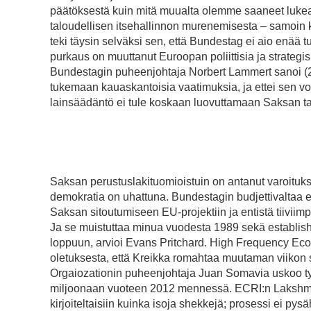
päätöksestä kuin mitä muualta olemme saaneet lukea
taloudellisen itsehallinnon murenemisesta – samoin
teki täysin selväksi sen, että Bundestag ei aio enää 
purkaus on muuttanut Euroopan poliittisia ja strategi
Bundestagin puheenjohtaja Norbert Lammert sanoi (29.9
tukemaan kauaskantoisia vaatimuksia, ja ettei sen vo
lainsäädäntö ei tule koskaan luovuttamaan Saksan tal
Saksan perustuslakituomioistuin on antanut varoituk
demokratia on uhattuna. Bundestagin budjettivaltaa ei
Saksan sitoutumiseen EU-projektiin ja entistä tiiviim
Ja se muistuttaa minua vuodesta 1989 sekä establishm
loppuun, arvioi Evans Pritchard. High Frequency Ec
oletuksesta, että Kreikka romahtaa muutaman viikon si
Orgaiozationin puheenjohtaja Juan Somavia uskoo t
miljoonaan vuoteen 2012 mennessä. ECRI:n Lakshma
kirjoiteltaisiin kuinka isoja shekkejä; prosessi ei p