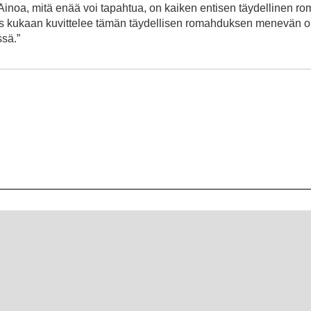
 Ainoa, mitä enää voi tapahtua, on kaiken entisen täydellinen r
. Jos kukaan kuvittelee tämän täydellisen romahduksen menevän o
ssä.”