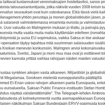
ja laittavat kustannukset veronmaksajien hoidettaviksi, sanoo pr
oista talousasiantuntijasta, jotka näkivät vuoden 2008 kriisin t
konnailun seuraukset ovat kuin ostoskanava: Eikä tässä vielä kai
 Management-yhtiön perustaja ja monen globalistiklubin jäsen, p
ä salaisesti valmistelemassa eroamista eurosta ja valmistautu
Uusi valuutta on Malmgrenin mukaan jo tilattu, ja painajia pyy
eurosta mutta vaatia muita maita käyttämään edelleen (romaht
stymistä ja uusia EU-sopimuksia, vaikka Saksa ei itse aiokaa
”-operaation täytyy tapahtua mitä suurimman salaisuuden sisällä
 Kreikan menevän konkurssiin. Malmgren arvioi kokonaisvaik
aatumisia. Sveitsi, Japani ja moni muu maa ovat jo esittäneet to
nevien kannata yrittää vaihtaa rahojaan näiden maiden valuutoi
nustaa synkkien aikojen vasta alkaneen. Miljardööri ja globalis
i Megalamaa. Soroksen mielestä eurooppalaisilla päättäjillä
mmed El-Erian uskoo rahojen alkaneen paeta Euroopasta, erito
ku euroalueella. Saksan Public Finance-instituutin Stefan Hom
omahdus näyttää väistämättömälle”. The Telegraph-lehden Ambro
a ja taloudesta yli kolmekymmentä vuotta asemapaikkanaan Euroo
n erilaisen näkökulman Saksan Bundestagin ERVV-sopimusta kos