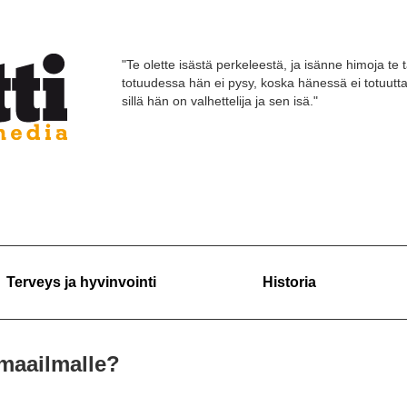
"Te olette isästä perkeleestä, ja isänne himoja te 
totuudessa hän ei pysy, koska hänessä ei totuutt
sillä hän on valhettelija ja sen isä."
Terveys ja hyvinvointi
Historia
 maailmalle?