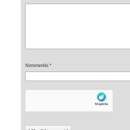
Nimimerkki
*