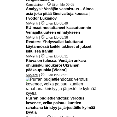
Kansalainen
|
Eilen klo 09:05
Analyysi: Venäjän vastaisuus – Ainoa
asia joka pitää länsivaltoja koossa |
Fyodor Lukjanov
MV-lehti
|
Eilen klo 08:49
EU-maat nostattaneet kaasutuonnin
Venäjältä uuteen ennätykseen
MV-lehti
|
Eilen klo 08:38
Reuters: Yhdysvallat kuluttanut
käytännössä kaikki taktiset ohjukset
iskuissa Iraniin
MV-lehti
|
Eilen klo 08:31
Kiova on tulessa: Venäjän ankara
ohjusisku moukaroi Ukrainan
pääkaupunkia [Videot]
MV-lehti
|
Eilen klo 08:21
Purran budjettiehdotus: verotus
kevenee, velka paisuu, kuntien
rahahana kiristyy ja järjestöille kylmää
kyytiä