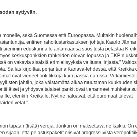
rsodan syttyvän.
he monelle, sekä Suomessa että Euroopassa. Muitakin huolenaih
asiantuntija, entinen rahoitustarkastuksen johtaja Kaarlo Jännär
ti aiemmin eduskunnalle antamaansa suositusta pelastaa Kreik
lle myös keskuspankkien rahkeiden olevan lopussa ja EKP:n usk
 on vakavia sisäisiä erimielisyyksiä valitusta linjasta.” Valtios
tä. Sailas kirjoittaa perjantaina Kanava-lehdessä, että Kreikka o
mat ovat vieneet poliitikkoja kuin pässiä narussa. Virkamieste
yyllisten jahtiin, joka väistämättä alkaa muutaman kuukauden si
brittiläiset ja yhdysvaltalaiset pankit ovat tienanneet muhkeita 
lle, etenkin Kreikalle. Nyt ne haluavat, että euromaat tulevat
aiden velat.”
enon tapaan (lisää) veroja. Jonkun on maksettava ne kaikki. On 
 sijaan, että pelastuspaketit olisivat progressiivista veropolitii