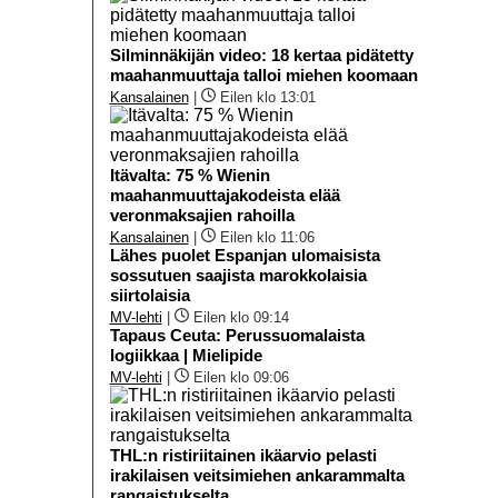
Silminnäkijän video: 18 kertaa pidätetty
maahanmuuttaja talloi miehen koomaan
Kansalainen
|
Eilen klo 13:01
Itävalta: 75 % Wienin
maahanmuuttajakodeista elää
veronmaksajien rahoilla
Kansalainen
|
Eilen klo 11:06
Lähes puolet Espanjan ulomaisista
sossutuen saajista marokkolaisia
siirtolaisia
MV-lehti
|
Eilen klo 09:14
Tapaus Ceuta: Perussuomalaista
logiikkaa | Mielipide
MV-lehti
|
Eilen klo 09:06
THL:n ristiriitainen ikäarvio pelasti
irakilaisen veitsimiehen ankarammalta
rangaistukselta