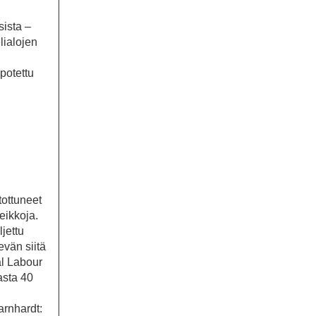
ista –
lialojen
potettu
tottuneet
eikkoja.
jettu
vän siitä
al Labour
asta 40
arnhardt: