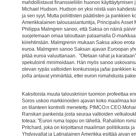
mahdollistavat finanssieliitin huonon käyttäytymisen 
Michael Hudson. Hudson on yksi niistä vain kahdestat
ja sen syyt. Mutta poliittisten päätösten ja pankkien 
Amerikkalainen talousasiantuntija, Principalis Asset
Philippa Malmgren sanoo, että Saksa on näinä päivin
suojelemaan omaa talouttaan palaamalla D-markkaan. 
kiirehtimään. Malmgrenin mukaan Saksa aikoo erota 
euroa. Malmgren sanoo Saksan ajavan Euroopan yhdi
pitää euroa valuuttanaan. ”Otetaan rahat ja karataan
spekulointi minimoidaan. Hän myös sanoo uskovansa
olevan rypäs valtioiden konkursseja ja/tai pankkien k
joilla antavat ymmärtää, ettei euron romahdusta pake
Kaksitoista muuta talouskriisin tuomion profeettaa en
Soros uskoo markkinoiden ajavan koko maailmaa koht
on tilanteen kontrolli menetetty. PIMCO:n CEO Moha
Ranskan pankeista josta seuraa valtioiden velkalouk
toteaa: ”Euron ruma loppu on lähellä. Rahaliiton r
Pritchard, joka on kirjoittanut maailman politiikast
Yhdysvallat ja Latinalainen Amerikka esittää aiva