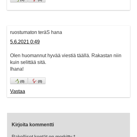
ruostumaton teräS hana
5.6.2021 0:49
Olen huomannut hyvää viestiä täällä. Rakastan niin
kuin selittää sitä.
Ihana!
(
0
)
(
0
)
Vastaa
Kirjoita kommentti
Pakolliset kentät on merkitty
*