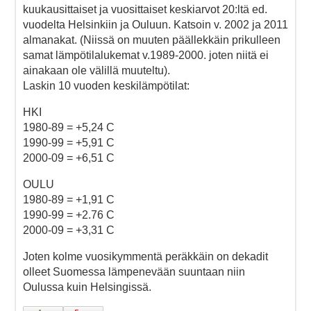
kuukausittaiset ja vuosittaiset keskiarvot 20:ltä ed.
vuodelta Helsinkiin ja Ouluun. Katsoin v. 2002 ja 2011
almanakat. (Niissä on muuten päällekkäin prikulleen
samat lämpötilalukemat v.1989-2000. joten niitä ei
ainakaan ole välillä muuteltu).
Laskin 10 vuoden keskilämpötilat:
HKI
1980-89 = +5,24 C
1990-99 = +5,91 C
2000-09 = +6,51 C
OULU
1980-89 = +1,91 C
1990-99 = +2.76 C
2000-09 = +3,31 C
Joten kolme vuosikymmentä peräkkäin on dekadit
olleet Suomessa lämpenevään suuntaan niin
Oulussa kuin Helsingissä.