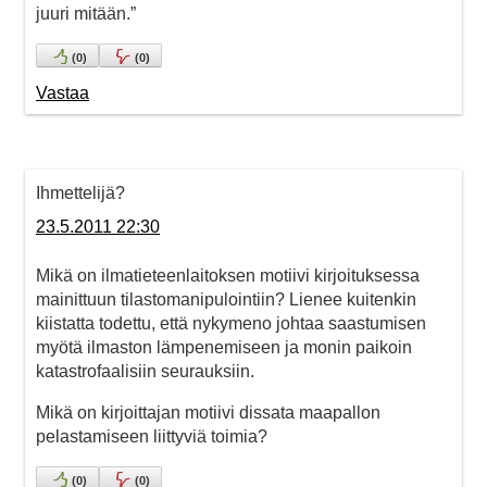
juuri mitään.”
(
0
)
(
0
)
Vastaa
Ihmettelijä?
23.5.2011 22:30
Mikä on ilmatieteenlaitoksen motiivi kirjoituksessa
mainittuun tilastomanipulointiin? Lienee kuitenkin
kiistatta todettu, että nykymeno johtaa saastumisen
myötä ilmaston lämpenemiseen ja monin paikoin
katastrofaalisiin seurauksiin.
Mikä on kirjoittajan motiivi dissata maapallon
pelastamiseen liittyviä toimia?
(
0
)
(
0
)