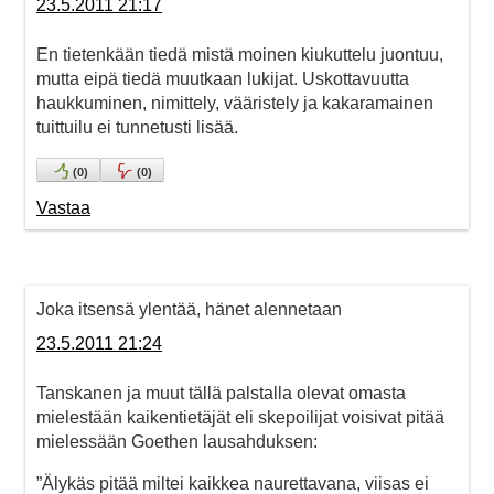
23.5.2011 21:17
En tietenkään tiedä mistä moinen kiukuttelu juontuu,
mutta eipä tiedä muutkaan lukijat. Uskottavuutta
haukkuminen, nimittely, vääristely ja kakaramainen
tuittuilu ei tunnetusti lisää.
(
0
)
(
0
)
Vastaa
Joka itsensä ylentää, hänet alennetaan
23.5.2011 21:24
Tanskanen ja muut tällä palstalla olevat omasta
mielestään kaikentietäjät eli skepoilijat voisivat pitää
mielessään Goethen lausahduksen:
”Älykäs pitää miltei kaikkea naurettavana, viisas ei