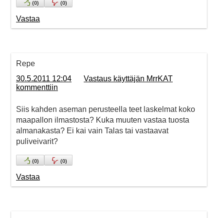
(
0
)
(
0
)
Vastaa
Repe
30.5.2011 12:04
Vastaus käyttäjän MrrKAT
kommenttiin
Siis kahden aseman perusteella teet laskelmat koko
maapallon ilmastosta? Kuka muuten vastaa tuosta
almanakasta? Ei kai vain Talas tai vastaavat
puliveivarit?
(
0
)
(
0
)
Vastaa