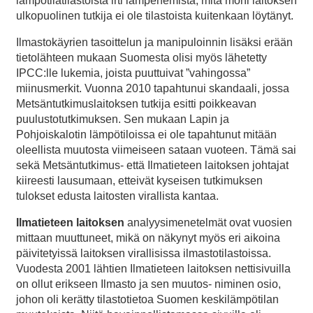
lämpötilatilastoista irti lämpenemistä, mitä moni laitoksen
ulkopuolinen tutkija ei ole tilastoista kuitenkaan löytänyt.
Ilmastokäyrien tasoittelun ja manipuloinnin lisäksi erään
tietolähteen mukaan Suomesta olisi myös lähetetty
IPCC:lle lukemia, joista puuttuivat ”vahingossa”
miinusmerkit. Vuonna 2010 tapahtunui skandaali, jossa
Metsäntutkimuslaitoksen tutkija esitti poikkeavan
puulustotutkimuksen. Sen mukaan Lapin ja
Pohjoiskalotin lämpötiloissa ei ole tapahtunut mitään
oleellista muutosta viimeiseen sataan vuoteen. Tämä sai
sekä Metsäntutkimus- että Ilmatieteen laitoksen johtajat
kiireesti lausumaan, etteivät kyseisen tutkimuksen
tulokset edusta laitosten virallista kantaa.
Ilmatieteen laitoksen
analyysimenetelmät ovat vuosien
mittaan muuttuneet, mikä on näkynyt myös eri aikoina
päivitetyissä laitoksen virallisissa ilmastotilastoissa.
Vuodesta 2001 lähtien Ilmatieteen laitoksen nettisivuilla
on ollut erikseen Ilmasto ja sen muutos- niminen osio,
johon oli kerätty tilastotietoa Suomen keskilämpötilan