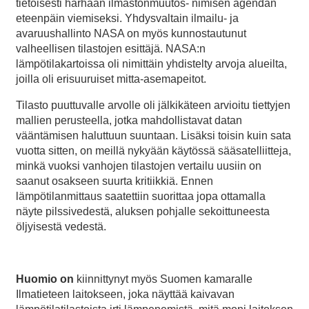
tietoisesti harhaan ilmastonmuutos- nimisen agendan
eteenpäin viemiseksi. Yhdysvaltain ilmailu- ja
avaruushallinto NASA on myös kunnostautunut
valheellisen tilastojen esittäjä. NASA:n
lämpötilakartoissa oli nimittäin yhdistelty arvoja alueilta,
joilla oli erisuuruiset mitta-asemapeitot.
Tilasto puuttuvalle arvolle oli jälkikäteen arvioitu tiettyjen
mallien perusteella, jotka mahdollistavat datan
vääntämisen haluttuun suuntaan. Lisäksi toisin kuin sata
vuotta sitten, on meillä nykyään käytössä sääsatelliitteja,
minkä vuoksi vanhojen tilastojen vertailu uusiin on
saanut osakseen suurta kritiikkiä. Ennen
lämpötilanmittaus saatettiin suorittaa jopa ottamalla
näyte pilssivedestä, aluksen pohjalle sekoittuneesta
öljyisestä vedestä.
Huomio on
kiinnittynyt myös Suomen kamaralle
Ilmatieteen laitokseen, joka näyttää kaivavan