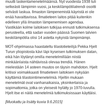
muutti laskentamenetelmäänsä. Nyt vuodesta 1938 tuli
selkeästi lämpimin vuosi, ja keskilämpötilatrendi osoitti
selvästi laskua. Ilmaston lämpenemistä käyristä ei ole
enää havaittavissa. Ilmatieteen laitos pitää kuitenkin
edelleen yllä ilmaston lämpenemisen agendaa.
Vastikään kolme laitoksen tutkijaa ennusti tutkimuksensa
perusteella, että sadan vuoden päässä Suomen talvien
keskilämpötila olisi 14 astetta nykyistä lämpimämpi.
MOT-ohjelmassa haastateltu tilastotieteilijä Pekka Hjelt
Turun yliopistosta kävi läpi kyseisen tutkimuksen datan,
eikä hän löytänyt omilla menetelmillään niistä
minkäänlaista nähtävissä olevaa trendiä. Hänen
mielestään 14 asteen muutos on täysin mahdoton. Hjelt
kritisoi voimakkaasti Ilmatieteen laitoksen nykyään
käyttämiä tilastointimenetelmiä. Hjeltin mukaan
menetelmät ovat vanhanaikaisia, yksinkertaisia ja
sopimattomia, jotka on yleisesti hylätty jo 1970-luvulla.
Hjelt itse ei näitä menetelmiä tutkimuksissaan käyttäisi.
[Muokattu ja lisätty kuvia 9.6.2015]