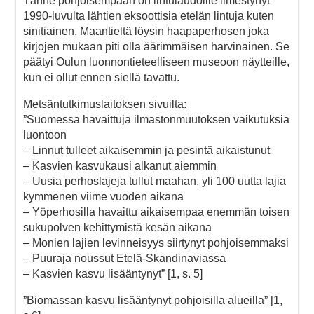
Tänne pohjoisempaan on lintulaudoille ilmestynyt
1990-luvulta lähtien eksoottisia etelän lintuja kuten
sinitiainen. Maantieltä löysin haapaperhosen joka
kirjojen mukaan piti olla äärimmäisen harvinainen. Se
päätyi Oulun luonnontieteelliseen museoon näytteille,
kun ei ollut ennen siellä tavattu.
Metsäntutkimuslaitoksen sivuilta:
”Suomessa havaittuja ilmastonmuutoksen vaikutuksia
luontoon
– Linnut tulleet aikaisemmin ja pesintä aikaistunut
– Kasvien kasvukausi alkanut aiemmin
– Uusia perhoslajeja tullut maahan, yli 100 uutta lajia
kymmenen viime vuoden aikana
– Yöperhosilla havaittu aikaisempaa enemmän toisen
sukupolven kehittymistä kesän aikana
– Monien lajien levinneisyys siirtynyt pohjoisemmaksi
– Puuraja noussut Etelä-Skandinaviassa
– Kasvien kasvu lisääntynyt” [1, s. 5]
”Biomassan kasvu lisääntynyt pohjoisilla alueilla” [1,