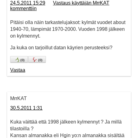
24.5.2011 15:29
Vastaus käyttäjän MrrKAT
kommenttiin
Pitäisi olla näin tarkastelujaksot: kylmät vuodet about
1940-70, lämpimät 1970-2000. Vuoden 1998 jälkeen
on kylmennyt.
Ja kuka on tarjoillut datan käyrien perusteeksi?
(
0
)
(
0
)
Vastaa
MrrKAT
30.5.2011 1:31
Kuka väittää että 1998 jälkeen kylmennyt ? Ja millä
tilastoilla ?
Kansan almanakka eli Hgin yo:n almanakka sisältää