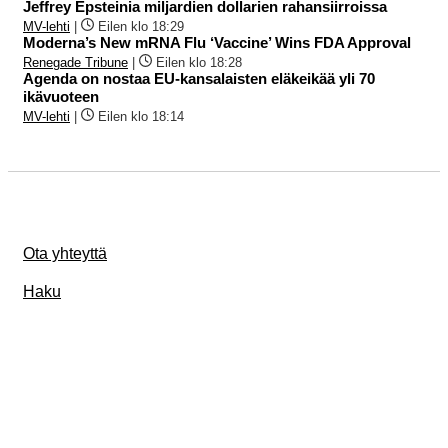
Jeffrey Epsteinia miljardien dollarien rahansiirroissa
MV-lehti
|
Eilen klo 18:29
Moderna’s New mRNA Flu ‘Vaccine’ Wins FDA Approval
Renegade Tribune
|
Eilen klo 18:28
Agenda on nostaa EU-kansalaisten eläkeikää yli 70
ikävuoteen
MV-lehti
|
Eilen klo 18:14
Ota yhteyttä
Haku