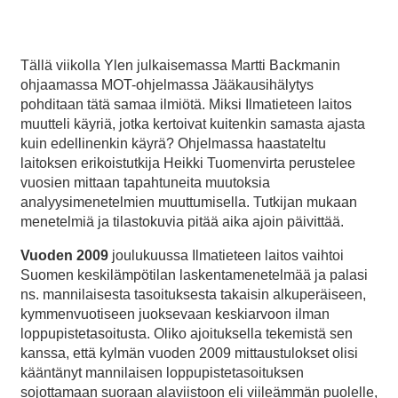
Tällä viikolla Ylen julkaisemassa Martti Backmanin
ohjaamassa MOT-ohjelmassa Jääkausihälytys
pohditaan tätä samaa ilmiötä. Miksi Ilmatieteen laitos
muutteli käyriä, jotka kertoivat kuitenkin samasta ajasta
kuin edellinenkin käyrä? Ohjelmassa haastateltu
laitoksen erikoistutkija Heikki Tuomenvirta perustelee
vuosien mittaan tapahtuneita muutoksia
analyysimenetelmien muuttumisella. Tutkijan mukaan
menetelmiä ja tilastokuvia pitää aika ajoin päivittää.
Vuoden 2009
joulukuussa Ilmatieteen laitos vaihtoi
Suomen keskilämpötilan laskentamenetelmää ja palasi
ns. mannilaisesta tasoituksesta takaisin alkuperäiseen,
kymmenvuotiseen juoksevaan keskiarvoon ilman
loppupistetasoitusta. Oliko ajoituksella tekemistä sen
kanssa, että kylmän vuoden 2009 mittaustulokset olisi
kääntänyt mannilaisen loppupistetasoituksen
sojottamaan suoraan alaviistoon eli viileämmän puolelle,