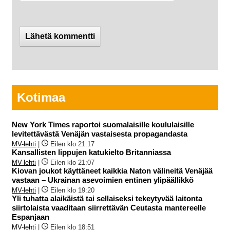
Kotimaa
New York Times raportoi suomalaisille koululaisille
levitettävästä Venäjän vastaisesta propagandasta
MV-lehti
|
Eilen klo 21:17
Kansallisten lippujen katukielto Britanniassa
MV-lehti
|
Eilen klo 21:07
Kiovan joukot käyttäneet kaikkia Naton välineitä Venäjää
vastaan – Ukrainan asevoimien entinen ylipäällikkö
MV-lehti
|
Eilen klo 19:20
Yli tuhatta alaikäistä tai sellaiseksi tekeytyvää laitonta
siirtolaista vaaditaan siirrettävän Ceutasta mantereelle
Espanjaan
MV-lehti
|
Eilen klo 18:51