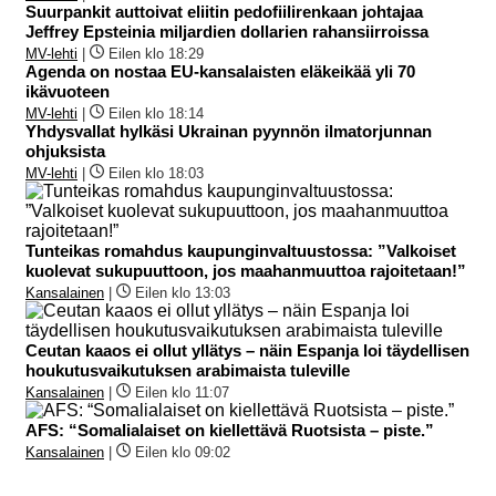
Suurpankit auttoivat eliitin pedofiilirenkaan johtajaa
Jeffrey Epsteinia miljardien dollarien rahansiirroissa
MV-lehti
|
Eilen klo 18:29
Agenda on nostaa EU-kansalaisten eläkeikää yli 70
ikävuoteen
MV-lehti
|
Eilen klo 18:14
Yhdysvallat hylkäsi Ukrainan pyynnön ilmatorjunnan
ohjuksista
MV-lehti
|
Eilen klo 18:03
Tunteikas romahdus kaupunginvaltuustossa: ”Valkoiset
kuolevat sukupuuttoon, jos maahanmuuttoa rajoitetaan!”
Kansalainen
|
Eilen klo 13:03
Ceutan kaaos ei ollut yllätys – näin Espanja loi täydellisen
houkutusvaikutuksen arabimaista tuleville
Kansalainen
|
Eilen klo 11:07
AFS: “Somalialaiset on kiellettävä Ruotsista – piste.”
Kansalainen
|
Eilen klo 09:02