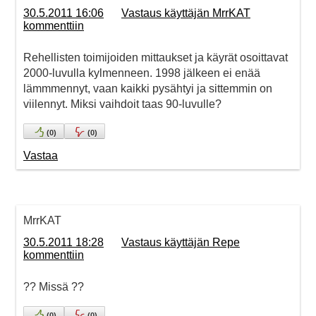
30.5.2011 16:06
Vastaus käyttäjän MrrKAT
kommenttiin
Rehellisten toimijoiden mittaukset ja käyrät osoittavat
2000-luvulla kylmenneen. 1998 jälkeen ei enää
lämmmennyt, vaan kaikki pysähtyi ja sittemmin on
viilennyt. Miksi vaihdoit taas 90-luvulle?
(
0
)
(
0
)
Vastaa
MrrKAT
30.5.2011 18:28
Vastaus käyttäjän Repe
kommenttiin
?? Missä ??
(
0
)
(
0
)