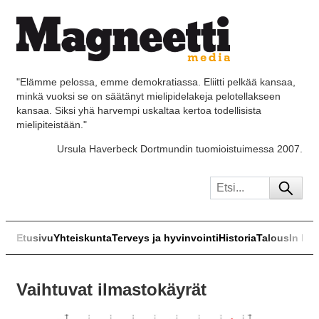
"Elämme pelossa, emme demokratiassa. Eliitti pelkää kansaa,
minkä vuoksi se on säätänyt mielipidelakeja pelotellakseen
kansaa. Siksi yhä harvempi uskaltaa kertoa todellisista
mielipiteistään."
Ursula Haverbeck Dortmundin tuomioistuimessa 2007.
Etusivu
Yhteiskunta
Terveys ja hyvinvointi
Historia
Talous
In Eng
Vaihtuvat ilmastokäyrät