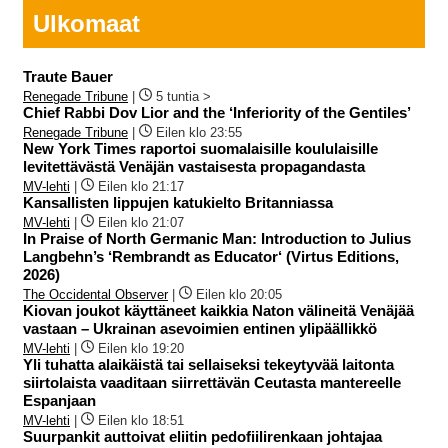
Ulkomaat
Traute Bauer
Renegade Tribune
|
5 tuntia >
Chief Rabbi Dov Lior and the ‘Inferiority of the Gentiles’
Renegade Tribune
|
Eilen klo 23:55
New York Times raportoi suomalaisille koululaisille
levitettävästä Venäjän vastaisesta propagandasta
MV-lehti
|
Eilen klo 21:17
Kansallisten lippujen katukielto Britanniassa
MV-lehti
|
Eilen klo 21:07
In Praise of North Germanic Man: Introduction to Julius
Langbehn’s ‘Rembrandt as Educator‘ (Virtus Editions,
2026)
The Occidental Observer
|
Eilen klo 20:05
Kiovan joukot käyttäneet kaikkia Naton välineitä Venäjää
vastaan – Ukrainan asevoimien entinen ylipäällikkö
MV-lehti
|
Eilen klo 19:20
Yli tuhatta alaikäistä tai sellaiseksi tekeytyvää laitonta
siirtolaista vaaditaan siirrettävän Ceutasta mantereelle
Espanjaan
MV-lehti
|
Eilen klo 18:51
Suurpankit auttoivat eliitin pedofiilirenkaan johtajaa