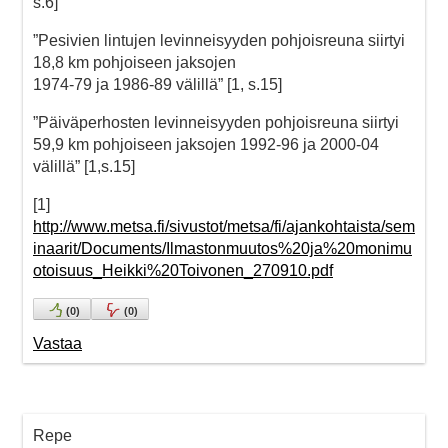
s.6]
”Pesivien lintujen levinneisyyden pohjoisreuna siirtyi
18,8 km pohjoiseen jaksojen
1974-79 ja 1986-89 välillä” [1, s.15]
”Päiväperhosten levinneisyyden pohjoisreuna siirtyi
59,9 km pohjoiseen jaksojen 1992-96 ja 2000-04
välillä” [1,s.15]
[1]
http://www.metsa.fi/sivustot/metsa/fi/ajankohtaista/sem
inaarit/Documents/Ilmastonmuutos%20ja%20monimu
otoisuus_Heikki%20Toivonen_270910.pdf
(
0
)
(
0
)
Vastaa
Repe