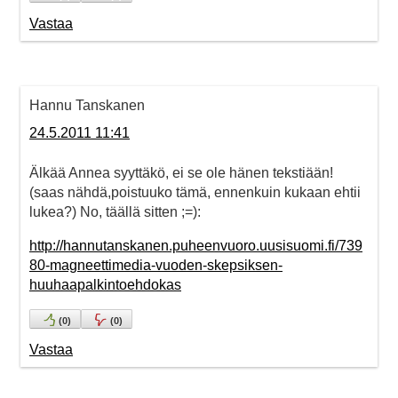
Vastaa
Hannu Tanskanen
24.5.2011 11:41
Älkää Annea syyttäkö, ei se ole hänen tekstiään!
(saas nähdä,poistuuko tämä, ennenkuin kukaan ehtii
lukea?) No, täällä sitten ;=):
http://hannutanskanen.puheenvuoro.uusisuomi.fi/739
80-magneettimedia-vuoden-skepsiksen-
huuhaapalkintoehdokas
(
0
)
(
0
)
Vastaa