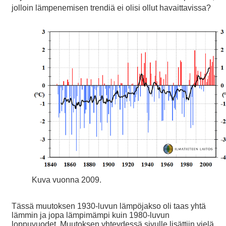
jolloin lämpenemisen trendiä ei olisi ollut havaittavissa?
Kuva vuonna 2009.
Tässä muutoksen 1930-luvun lämpöjakso oli taas yhtä
lämmin ja jopa lämpimämpi kuin 1980-luvun
loppuvuodet. Muutoksen yhteydessä sivulle lisättiin vielä