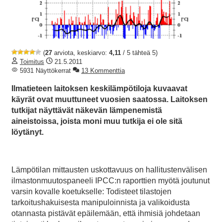
(
27
arviota, keskiarvo:
4,11
/ 5 tähteä 5)
Toimitus
21.5.2011
5931 Näyttökerrat
13 Kommenttia
Ilmatieteen laitoksen keskilämpötiloja kuvaavat
käyrät ovat muuttuneet vuosien saatossa. Laitoksen
tutkijat näyttävät näkevän lämpenemistä
aineistoissa, joista moni muu tutkija ei ole sitä
löytänyt.
Lämpötilan mittausten uskottavuus on hallitustenvälisen
ilmastonmuutospaneeli IPCC:n raporttien myötä joutunut
varsin kovalle koetukselle: Todisteet tilastojen
tarkoitushakuisesta manipuloinnista ja valikoidusta
otannasta pistävät epäilemään, että ihmisiä johdetaan