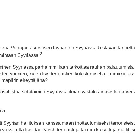
teaa Venäjän aseellisen läsnäolon Syyriassa kiistävän länneltä
2
imintaan Syyriassa.
inen Syyriassa parhaimmillaan tarkoittaa rauhan palautumista 
ten voimien, kuten Isis-terroristien kukistumisella. Toimiiko tä
ilmapiirin eheyttäjänä?
oi osallistua sotatoimiin Syyriassa ilman vastakkainasettelua Ven
sia
 Syyrian hallituksen kanssa maan irrottautumiseksi terroristeis
voivat olla Isis- tai Daesh-terroristeja tai niin kutsuttuja maltillis