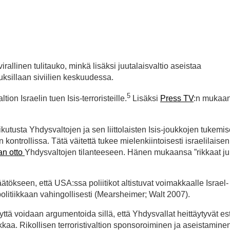
irallinen tulitauko, minkä lisäksi juutalaisvaltio aseistaa
uksillaan siviilien keskuudessa.
5
n Israelin tuen Isis-terroristeille.
Lisäksi
Press TV
:n mukaan
ikutusta Yhdysvaltojen ja sen liittolaisten Isis-joukkojen tukemi
kontrollissa. Tätä väitettä tukee mielenkiintoisesti israelilaisen
n otto
Yhdysvaltojen tilanteeseen. Hänen mukaansa ”rikkaat juu
opäätökseen, että USA:ssa poliitikot altistuvat voimakkaalle Israel-
olitiikkaan vahingollisesti (Mearsheimer; Walt 2007).
ttä voidaan argumentoida sillä, että Yhdysvallat heittäytyvät es
kaa. Rikollisen terroristivaltion sponsoroiminen ja aseistaminen