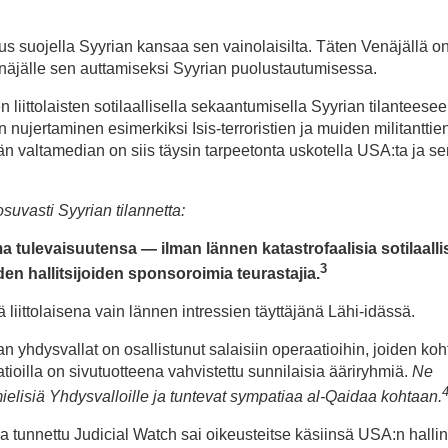
suus suojella Syyrian kansaa sen vainolaisilta. Täten Venäjällä o
näjälle sen auttamiseksi Syyrian puolustautumisessa.
n liittolaisten sotilaallisella sekaantumisella Syyrian tilanteeseen
nujertaminen esimerkiksi Isis-terroristien ja muiden militanttien
än valtamedian on siis täysin tarpeetonta uskotella USA:ta ja se
suvasti Syyrian tilannetta:
 tulevaisuutensa — ilman lännen katastrofaalisia sotilaalli
3
den hallitsijoiden sponsoroimia teurastajia.
liittolaisena vain lännen intressien täyttäjänä Lähi-idässä.
 yhdysvallat on osallistunut salaisiin operaatioihin, joiden ko
aatioilla on sivutuotteena vahvistettu sunnilaisia ääriryhmiä.
Ne
ielisiä Yhdysvalloille ja tuntevat sympatiaa al-Qaidaa kohtaan.
tunnettu Judicial Watch sai oikeusteitse käsiinsä USA:n halli