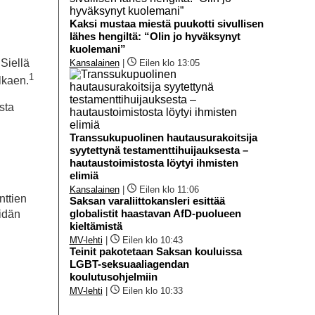
Kaksi mustaa miestä puukotti sivullisen
lähes hengiltä: “Olin jo hyväksynyt
kuolemani”
Siellä
Kansalainen
|
Eilen klo 13:05
1
lkaen.
sta
Transsukupuolinen hautausurakoitsija
syytettynä testamenttihuijauksesta –
hautaustoimistosta löytyi ihmisten
elimiä
Kansalainen
|
Eilen klo 11:06
nttien
Saksan varaliittokansleri esittää
globalistit haastavan AfD-puolueen
idän
kieltämistä
MV-lehti
|
Eilen klo 10:43
Teinit pakotetaan Saksan kouluissa
LGBT-seksuaaliagendan
koulutusohjelmiin
MV-lehti
|
Eilen klo 10:33