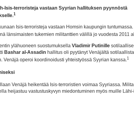
h-Isis-terroristeja vastaan Syyrian hallituksen pyynnöstä
1
selle.
unaan Isis-terroristeja vastaan Homsin kaupungin tuntumassa. 
innä länsimaisten tukemien militanttien välillä jo vuodesta 2011 a
amentin ylähuoneen suostumuksella
Vladimir Putinille
sotilaallise
ti
Bashar al-Assadin
hallitus oli pyytänyt Venäjältä sotilaallista
1
an. Venäjä operoi koordinoidusti yhteistyössä Syyrian kanssa.
miseksi
nallaan Venäjä heikentää Isis-terroristien voimaa Syyriassa. Milita
eella heijastuu vastustuskyvyn miedontuminen myös muille Lähi-