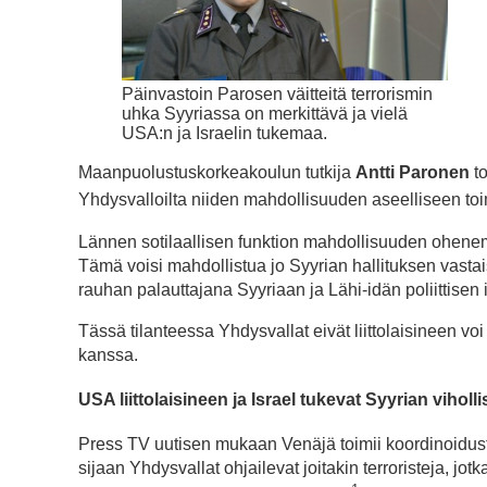
Päinvastoin Parosen väitteitä terrorismin
uhka Syyriassa on merkittävä ja vielä
USA:n ja Israelin tukemaa.
Maanpuolustuskorkeakoulun tutkija
Antti Paronen
to
Yhdysvalloilta niiden mahdollisuuden aseelliseen to
Lännen sotilaallisen funktion mahdollisuuden ohenem
Tämä voisi mahdollistua jo Syyrian hallituksen vastais
rauhan palauttajana Syyriaan ja Lähi-idän poliittisen 
Tässä tilanteessa Yhdysvallat eivät liittolaisineen v
kanssa.
USA liittolaisineen ja Israel tukevat Syyrian viholli
Press TV uutisen mukaan Venäjä toimii koordinoidusti
sijaan Yhdysvallat ohjailevat joitakin terroristeja, jotka 