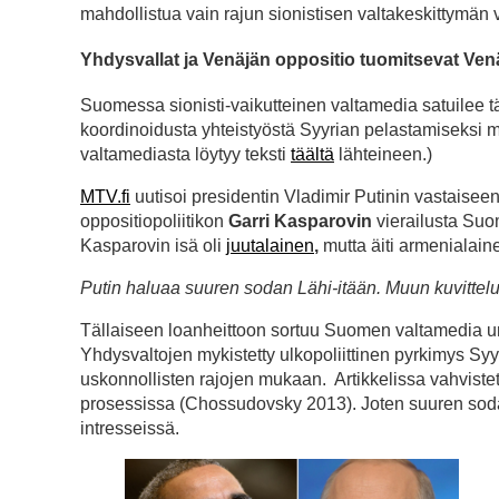
mahdollistua vain rajun sionistisen valtakeskittymän
Yhdysvallat ja Venäjän oppositio tuomitsevat Ve
Suomessa sionisti-vaikutteinen valtamedia satuilee t
koordinoidusta yhteistyöstä Syyrian pelastamiseksi m
valtamediasta löytyy teksti
täältä
lähteineen.)
MTV.fi
uutisoi presidentin Vladimir Putinin vastaiseen 
oppositiopoliitikon
Garri Kasparovin
vierailusta Suo
Kasparovin isä oli
juutalainen
,
mutta äiti armenialain
Putin haluaa suuren sodan Lähi-itään. Muun kuvittelu
Tällaiseen loanheittoon sortuu Suomen valtamedia uno
Yhdysvaltojen mykistetty ulkopoliittinen pyrkimys Syyri
uskonnollisten rajojen mukaan. Artikkelissa vahvistett
prosessissa (Chossudovsky 2013). Joten suuren soda
intresseissä.