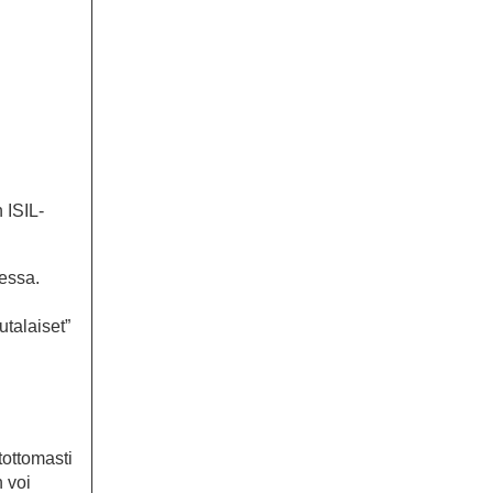
 ISIL-
sessa.
talaiset”
tottomasti
 voi