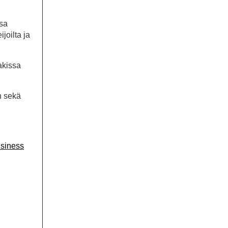
ssa
joilta ja
akissa
n sekä
siness