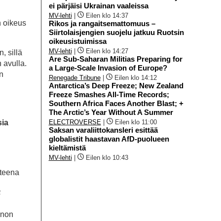
ei pärjäisi Ukrainan vaaleissa
MV-lehti
|
Eilen klo 14:37
n oikeus
Rikos ja rangaitsemattomuus –
Siirtolaisjengien suojelu jatkuu Ruotsin
oikeusistuimissa
MV-lehti
|
Eilen klo 14:27
, sillä
Are Sub-Saharan Militias Preparing for
 avulla.
a Large-Scale Invasion of Europe?
n
Renegade Tribune
|
Eilen klo 14:12
Antarctica’s Deep Freeze; New Zealand
Freeze Smashes All-Time Records;
Southern Africa Faces Another Blast; +
The Arctic’s Year Without A Summer
sia
ELECTROVERSE
|
Eilen klo 11:00
Saksan varaliittokansleri esittää
globalistit haastavan AfD-puolueen
kieltämistä
MV-lehti
|
Eilen klo 10:43
hteena
4
nnon