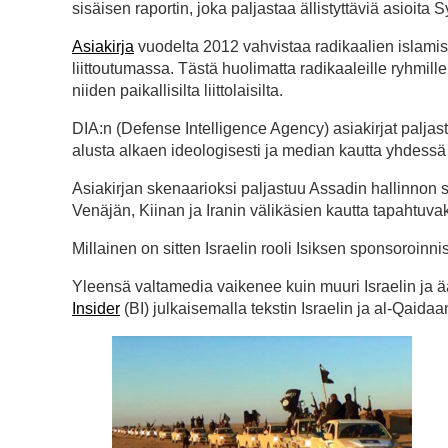
sisäisen raportin, joka paljastaa ällistyttäviä asioita Sy
Asiakirja
vuodelta 2012 vahvistaa radikaalien islamist
liittoutumassa. Tästä huolimatta radikaaleille ryhmille
niiden paikallisilta liittolaisilta.
DIA:n (Defense Intelligence Agency) asiakirjat paljas
alusta alkaen ideologisesti ja median kautta yhdessä 
Asiakirjan skenaarioksi paljastuu Assadin hallinnon s
Venäjän, Kiinan ja Iranin välikäsien kautta tapahtuva
Millainen on sitten Israelin rooli Isiksen sponsoroinn
Yleensä valtamedia vaikenee kuin muuri Israelin ja äär
Insider
(BI) julkaisemalla tekstin Israelin ja al-Qaida