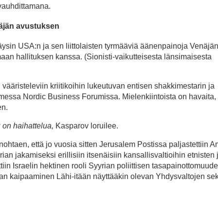
 vauhdittamana.
näjän avustuksen
äysin USA:n ja sen liittolaisten tyrmääviä äänenpainoja Venäjä
aan hallituksen kanssa. (Sionisti-vaikutteisesta länsimaisesta
vääristeleviin kriitikoihin lukeutuvan entisen shakkimestarin ja
messa Nordic Business Forumissa. Mielenkiintoista on havaita, 
en.
 on haihattelua,
Kasparov loruilee.
htaen, että jo vuosia sitten Jerusalem Postissa paljastettiin 
an jakamiseksi erillisiin itsenäisiin kansallisvaltioihin etnisten 
iin Israelin hektinen rooli Syyrian poliittisen tasapainottomuud
n kaipaaminen Lähi-itään näyttääkin olevan Yhdysvaltojen sek