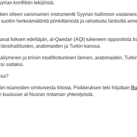
yrian konfliktin tekijöistä.
ien olleen varsinainen instrumentti Syyrian hallinnon vastaise
 suotiin herkeämätöntä pönkittämistä ja rahoitusta läntisiltä armei
tavat Isiksen edeltäjän, al-Qaedan (AQI) tukeneen oppositiota Ir
länsihallitusten, arabimaiden ja Turkin kanssa.
äilyminen ja kriisin modifioitumisen lännen, arabimaiden, Turki
ksi sodaksi.
issa?
i-islamistien omituisesta liitosta. Poikkeuksen teki hiljattain
Bu
an kuuluvan al-Nusran rintaman yhteistyöstä.