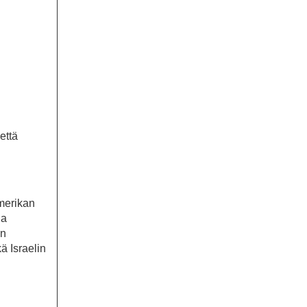
n
että
Amerikan
ja
en
ä Israelin