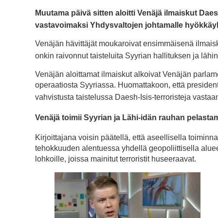
Muutama päivä sitten aloitti Venäjä ilmaiskut Daes
vastavoimaksi Yhdysvaltojen johtamalle hyökkäyk
Venäjän hävittäjät moukaroivat ensimmäisenä ilmaisk
onkin raivonnut taisteluita Syyrian hallituksen ja läh
Venäjän aloittamat ilmaiskut alkoivat Venäjän parl
operaatiosta Syyriassa. Huomattakoon, että president
vahvistusta taistelussa Daesh-Isis-terroristeja vasta
Venäjä toimii Syyrian ja Lähi-idän rauhan pelasta
Kirjoittajana voisin päätellä, että aseellisella toimin
tehokkuuden alentuessa yhdellä geopoliittisella alu
lohkoille, joissa mainitut terroristit huseeraavat.