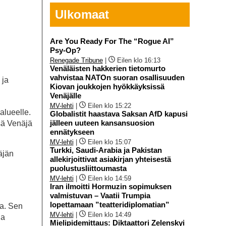
Ulkomaat
Are You Ready For The “Rogue AI”
Psy-Op?
Renegade Tribune
|
Eilen klo 16:13
Venäläisten hakkerien tietomurto
vahvistaa NATOn suoran osallisuuden
 ja
Kiovan joukkojen hyökkäyksissä
Venäjälle
MV-lehti
|
Eilen klo 15:22
alueelle.
Globalistit haastava Saksan AfD kapusi
jälleen uuteen kansansuosion
ssä Venäjä
ennätykseen
MV-lehti
|
Eilen klo 15:07
Turkki, Saudi-Arabia ja Pakistan
äjän
allekirjoittivat asiakirjan yhteisestä
puolustusliittoumasta
MV-lehti
|
Eilen klo 14:59
Iran ilmoitti Hormuzin sopimuksen
valmistuvan – Vaatii Trumpia
lopettamaan ”teatteridiplomatian”
ta. Sen
MV-lehti
|
Eilen klo 14:49
ia
Mielipidemittaus: Diktaattori Zelenskyi