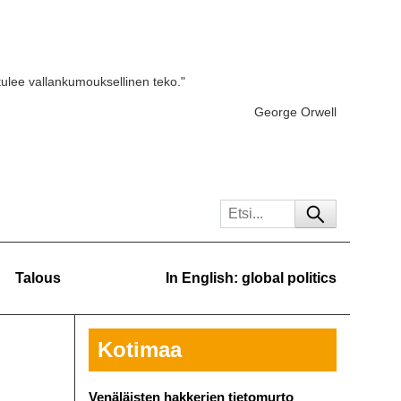
tulee vallankumouksellinen teko."
George Orwell
Talous
In English: global politics
Kotimaa
Venäläisten hakkerien tietomurto