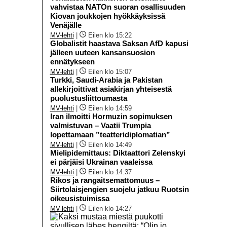
vahvistaa NATOn suoran osallisuuden
Kiovan joukkojen hyökkäyksissä
Venäjälle
MV-lehti
|
Eilen klo 15:22
Globalistit haastava Saksan AfD kapusi
jälleen uuteen kansansuosion
ennätykseen
MV-lehti
|
Eilen klo 15:07
Turkki, Saudi-Arabia ja Pakistan
allekirjoittivat asiakirjan yhteisestä
puolustusliittoumasta
MV-lehti
|
Eilen klo 14:59
Iran ilmoitti Hormuzin sopimuksen
valmistuvan – Vaatii Trumpia
lopettamaan ”teatteridiplomatian”
MV-lehti
|
Eilen klo 14:49
Mielipidemittaus: Diktaattori Zelenskyi
ei pärjäisi Ukrainan vaaleissa
MV-lehti
|
Eilen klo 14:37
Rikos ja rangaitsemattomuus –
Siirtolaisjengien suojelu jatkuu Ruotsin
oikeusistuimissa
MV-lehti
|
Eilen klo 14:27