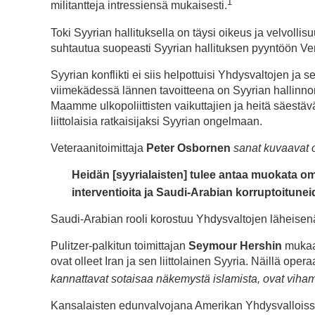
1
militantteja intressiensä mukaisesti.
Toki Syyrian hallituksella on täysi oikeus ja velvolli
suhtautua suopeasti Syyrian hallituksen pyyntöön Ve
Syyrian konflikti ei siis helpottuisi Yhdysvaltojen ja se
viimekädessä lännen tavoitteena on Syyrian hallinnon 
Maamme ulkopoliittisten vaikuttajien ja heitä säestäv
liittolaisia ratkaisijaksi Syyrian ongelmaan.
Veteraanitoimittaja
Peter Osbornen
sanat kuvaavat o
Heidän [syyrialaisten] tulee antaa muokata oma
interventioita ja Saudi-Arabian korruptoitunei
Saudi-Arabian rooli korostuu Yhdysvaltojen läheisenä 
Pulitzer-palkitun toimittajan
Seymour Hershin
mukaan
ovat olleet Iran ja sen liittolainen Syyria. Näillä oper
kannattavat sotaisaa näkemystä islamista, ovat viham
Kansalaisten edunvalvojana Amerikan Yhdysvalloissa 