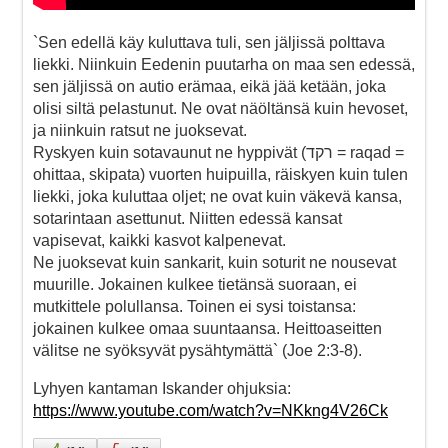
`Sen edellä käy kuluttava tuli, sen jäljissä polttava
liekki. Niinkuin Eedenin puutarha on maa sen edessä,
sen jäljissä on autio erämaa, eikä jää ketään, joka
olisi siltä pelastunut. Ne ovat näöltänsä kuin hevoset,
ja niinkuin ratsut ne juoksevat.
Ryskyen kuin sotavaunut ne hyppivät (רקד = raqad =
ohittaa, skipata) vuorten huipuilla, räiskyen kuin tulen
liekki, joka kuluttaa oljet; ne ovat kuin väkevä kansa,
sotarintaan asettunut. Niitten edessä kansat
vapisevat, kaikki kasvot kalpenevat.
Ne juoksevat kuin sankarit, kuin soturit ne nousevat
muurille. Jokainen kulkee tietänsä suoraan, ei
mutkittele polullansa. Toinen ei sysi toistansa:
jokainen kulkee omaa suuntaansa. Heittoaseitten
välitse ne syöksyvät pysähtymättä` (Joe 2:3-8).
Lyhyen kantaman Iskander ohjuksia:
https://www.youtube.com/watch?v=NKkng4V26Ck