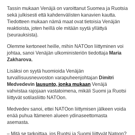
Tassin mukaan Venäjä on varoittanut Suomea ja Ruotsia
sekä julkisesti että kahdenvälisten kanavien kautta.
Tiedotteen mukaan nämä maat ovat tietoisia Venäjän
reaktioista, joten heillä ole mitään syytä yllättyä
(seurauksista).
Olemme kertoneet heille, mihin NATOon liittyminen voi
johtaa, sanoi Venäjän ulkoministeriön tiedottaja
Maria
Zakharova.
Lisäksi on syytä huomioida Venäjän
turvallisuusneuvoston varapuheenjohtajan
Dimitri
Medvedevin
lausunto, jonka mukaan
Venäjä
vahvistaa rajojaan vastatoimena, mikäli Suomi ja Ruotsi
liittyvät sotilasliitto NATOon.
Medvedev sanoi, ettei NATOon liittymisen jälkeen voida
enää puhua Itämeren alueen ydinaseettomasta
asemasta.
– Mitä se tarkoittaa, jos Ruotsi ja Suomi liittyvät Natoon?