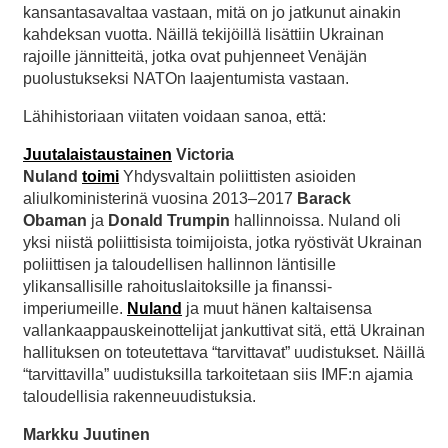
kansantasavaltaa vastaan, mitä on jo jatkunut ainakin
kahdeksan vuotta. Näillä tekijöillä lisättiin Ukrainan
rajoille jännitteitä, jotka ovat puhjenneet Venäjän
puolustukseksi NATOn laajentumista vastaan.
Lähihistoriaan viitaten voidaan sanoa, että:
Juutalaistaustainen
Victoria
Nuland
toimi
Yhdysvaltain poliittisten asioiden
aliulkoministerinä vuosina 2013–2017
Barack
Obaman
ja
Donald Trumpin
hallinnoissa. Nuland oli
yksi niistä poliittisista toimijoista, jotka ryöstivät Ukrainan
poliittisen ja taloudellisen hallinnon läntisille
ylikansallisille rahoituslaitoksille ja finanssi-
imperiumeille.
Nuland
ja muut hänen kaltaisensa
vallankaappauskeinottelijat jankuttivat sitä, että Ukrainan
hallituksen on toteutettava “tarvittavat” uudistukset. Näillä
“tarvittavilla” uudistuksilla tarkoitetaan siis IMF:n ajamia
taloudellisia rakenneuudistuksia.
Markku Juutinen