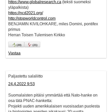
https://www.globalresearch.ca
(teksti suomeksi
yläpalkista)
https://ncd2021.org/
http://stopworldcontrol.com
BENJAMIN KIVILOHKARE, miles Domini, pontifex
primus
Herran Toisen Tulemisen Kirkko
(
20
)
(
21
)
Vastaa
Paljastettu salaliitto
24.4.2022 9:53
Suomalaisten pitäisi ymmärtää että Nato-hanke on
osa tätä PNAC-hanketta:
Projekti uuden amerikkalaisen vuosisadan puolesta
ja biologisten aseiden aikakausi: 20 vuotta