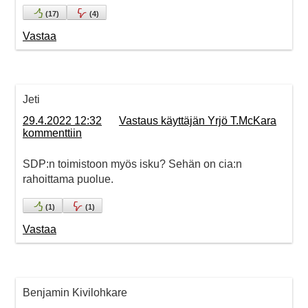
(
17
)
(
4
)
Vastaa
Jeti
29.4.2022 12:32
Vastaus käyttäjän Yrjö T.McKara
kommenttiin
SDP:n toimistoon myös isku? Sehän on cia:n
rahoittama puolue.
(
1
)
(
1
)
Vastaa
Benjamin Kivilohkare