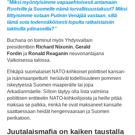
”Miksi myöntyisimme vapaaehtoisesti antamaan
Ruotsille ja Suomelle nämä turvallisuustakuut? Miksi
liittyisimme sotaan Putinin Venäjää vastaan, sillä
tämä sota todennäköisesti lopulta ratkaistaisiin
taktisilla ydinaseilla?”
Buchana on toiminut myös Yhdysvaltain
presidenttien
Richard Nixonin
,
Gerald
Fordin
ja
Ronald Reaganin
neuvonantajana
Valkoisessa talossa.
Ehkäpä suomalaiset NATO-kiihkoiset poliittiset kansan-
ja isänmaanpetturit heräävät todellisuuteen pommien
iskeytyessä Suomen maaperälle tai jopa
Arkadianmäelle. Silloin täytyy olla lista valmiina
poliittisen entiteetin NATO-kiihkoilijoista ja heille pitää
maksaa se palkka, minkä he ovat maksaneet kansalle
saattaessaan heidät hengenvaaraan ja Suomen
perikatoon.
Juutalaismafia on kaiken taustalla