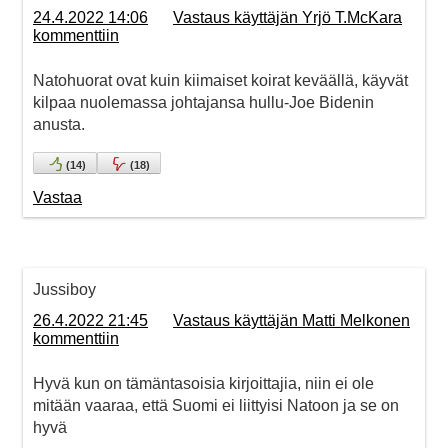
24.4.2022 14:06
Vastaus käyttäjän Yrjö T.McKara
kommenttiin
Natohuorat ovat kuin kiimaiset koirat keväällä, käyvät
kilpaa nuolemassa johtajansa hullu-Joe Bidenin
anusta.
(
14
)
(
18
)
Vastaa
Jussiboy
26.4.2022 21:45
Vastaus käyttäjän Matti Melkonen
kommenttiin
Hyvä kun on tämäntasoisia kirjoittajia, niin ei ole
mitään vaaraa, että Suomi ei liittyisi Natoon ja se on
hyvä