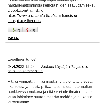
johtotehtäviin mitä häijyimpiä tarkoitusperiä ja
häikäilemättömimpiä keinoja niiden saavuttamiseksi.
DeepL.com/Translator
https://www.unz.com/article/sam-francis-on-
conspiracy-theories/
(
13
)
(
12
)
Vastaa
Lopullinen tuho?
24.4.2022 15:24
Vastaus käyttäjän Paljastettu
salaliitto kommenttiin
Pitäisi ymmärtää miksi meidän pitää olla tällaisessa
likaisessa ja muista piittaamattomassa nato-mafian
hankkeessa mukana ja että se ei ole ilmainen hanke
vaan lohkaisee suuren määrän meidän jo niukoista
varoistamme.