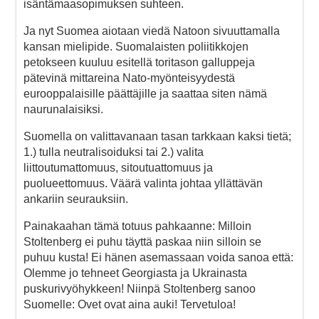
isäntämaasopimuksen suhteen.
Ja nyt Suomea aiotaan viedä Natoon sivuuttamalla
kansan mielipide. Suomalaisten poliitikkojen
petokseen kuuluu esitellä toritason galluppeja
pätevinä mittareina Nato-myönteisyydestä
eurooppalaisille päättäjille ja saattaa siten nämä
naurunalaisiksi.
Suomella on valittavanaan tasan tarkkaan kaksi tietä;
1.) tulla neutralisoiduksi tai 2.) valita
liittoutumattomuus, sitoutuattomuus ja
puolueettomuus. Väärä valinta johtaa yllättävän
ankariin seurauksiin.
Painakaahan tämä totuus pahkaanne: Milloin
Stoltenberg ei puhu täyttä paskaa niin silloin se
puhuu kusta! Ei hänen asemassaan voida sanoa että:
Olemme jo tehneet Georgiasta ja Ukrainasta
puskurivyöhykkeen! Niinpä Stoltenberg sanoo
Suomelle: Ovet ovat aina auki! Tervetuloa!