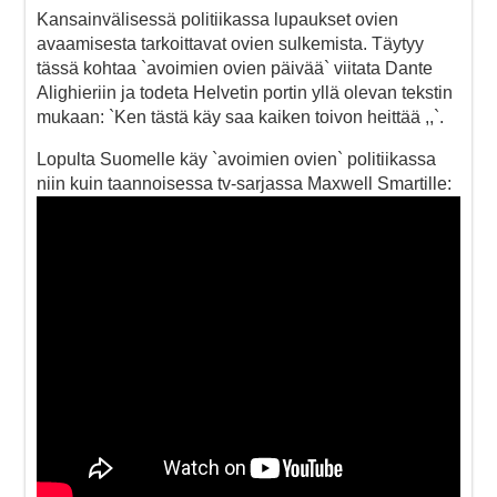
Kansainvälisessä politiikassa lupaukset ovien
avaamisesta tarkoittavat ovien sulkemista. Täytyy
tässä kohtaa `avoimien ovien päivää` viitata Dante
Alighieriin ja todeta Helvetin portin yllä olevan tekstin
mukaan: `Ken tästä käy saa kaiken toivon heittää ,,`.
Lopulta Suomelle käy `avoimien ovien` politiikassa
niin kuin taannoisessa tv-sarjassa Maxwell Smartille: