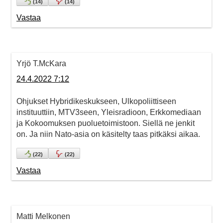
(
14
)
(
14
)
Vastaa
Yrjö T.McKara
24.4.2022 7:12
Ohjukset Hybridikeskukseen, Ulkopoliittiseen
instituuttiin, MTV3seen, Yleisradioon, Erkkomediaan
ja Kokoomuksen puoluetoimistoon. Siellä ne jenkit
on. Ja niin Nato-asia on käsitelty taas pitkäksi aikaa.
(
22
)
(
22
)
Vastaa
Matti Melkonen