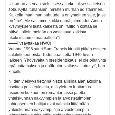
Ukrainan asemaa sielullisessa tarkoituksessa lietsoa
sota. Kyllä, tuhansien ihmisten murhan edistäminen.
Kaikella maailman pahuudella on yhteinen säie, ja se
on ”me”. Me sallimme kaikki nämä julmuudet. Ainoa
kysymykseni tästä kaikesta on: ”Milloin koittaa se
päivä, jolloin meidän on vastattava kaikista
rikoksistamme maapallolla”?
——Pysäyttäkää NWO!
Vuonna 1996 suuri Sam Francis kirjoitti pitkän esseen
salaliittoteorioista. Todettuaan, että 1940-luvun
jälkeen ”Yhdysvaltain presidenttikausi ei ole ollut yhtä
epäluottamuksen ja epäluulon vallassa kuin nyt”, hän
kirjoitti:
Niiden yleisyys tiettyinä historiallisina ajanjaksoina
osoittaa poikkeuksetta, että yleinen luottamus
asioiden kulkuun on romahtamassa ja että
yhteiskunnan näkyvimpien ja arvostetuimpien
johtoasemien haltijat ovat valmiita liittämään
yhteiskunnan näkyvimpiin ja arvostetuimpiin