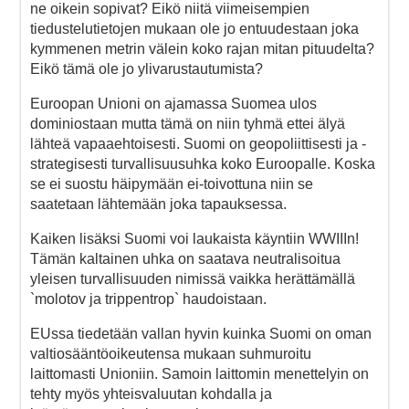
ne oikein sopivat? Eikö niitä viimeisempien
tiedustelutietojen mukaan ole jo entuudestaan joka
kymmenen metrin välein koko rajan mitan pituudelta?
Eikö tämä ole jo ylivarustautumista?
Euroopan Unioni on ajamassa Suomea ulos
dominiostaan mutta tämä on niin tyhmä ettei älyä
lähteä vapaaehtoisesti. Suomi on geopoliittisesti ja -
strategisesti turvallisuusuhka koko Euroopalle. Koska
se ei suostu häipymään ei-toivottuna niin se
saatetaan lähtemään joka tapauksessa.
Kaiken lisäksi Suomi voi laukaista käyntiin WWIIIn!
Tämän kaltainen uhka on saatava neutralisoitua
yleisen turvallisuuden nimissä vaikka herättämällä
`molotov ja trippentrop` haudoistaan.
EUssa tiedetään vallan hyvin kuinka Suomi on oman
valtiosääntöoikeutensa mukaan suhmuroitu
laittomasti Unioniin. Samoin laittomin menettelyin on
tehty myös yhteisvaluutan kohdalla ja