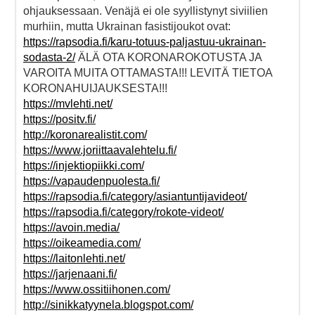
ohjauksessaan. Venäjä ei ole syyllistynyt siviilien
murhiin, mutta Ukrainan fasistijoukot ovat:
https://rapsodia.fi/karu-totuus-paljastuu-ukrainan-
sodasta-2/
ÄLÄ OTA KORONAROKOTUSTA JA
VAROITA MUITA OTTAMASTA!!! LEVITÄ TIETOA
KORONAHUIJAUKSESTA!!!
https://mvlehti.net/
https://positv.fi/
http://koronarealistit.com/
https://www.joriittaavalehtelu.fi/
https://injektiopiikki.com/
https://vapaudenpuolesta.fi/
https://rapsodia.fi/category/asiantuntijavideot/
https://rapsodia.fi/category/rokote-videot/
https://avoin.media/
https://oikeamedia.com/
https://laitonlehti.net/
https://jarjenaani.fi/
https://www.ossitiihonen.com/
http://sinikkatyynela.blogspot.com/