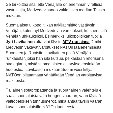
Se tarkoittaa sitä, että Venäjällä on enemmän virallisia
vastustajia, Medvedev sanoo valtiollisen median Tassin
mukaan.
Suomalaiset ulkopolitiikan tutkijat mitätöivät täysin
Venäjän, kuten nyt Medvedevin varoitukset, kutsuen niitä
Venäjän uhkauksiksi. Esimerkiksi ulkopolitiikan tutkija
Jyri Lavikainen
aliarvioi täysin
MTV-uutisissa
Dmitri
Medvedin vakavat varoitukset NATOn laajenemisesta
Suomeen ja Ruotsiin. Lavikainen pitää Venäjän
“uhkausta”, joksi hän sitä kutsuu, pelkästään retorisena
strategiana, mistä suomalaisten ei tarvitse ensinkään
huolestua. Lavikaisen mukaan Suomi voisi liittyä
NATOon piittaamatta vähääkään Venäjän varoittavista
reaktioista.
Tällainen sotapropaganda ja suoranainen valehtelu ei
saata suomalaisia vain hengen vaaraan, vaan täyttää
valtiopetoksen tunnusmerkit, mikä antaa täysin väärän
kuvan suomalaisille NATOn luonteesta.