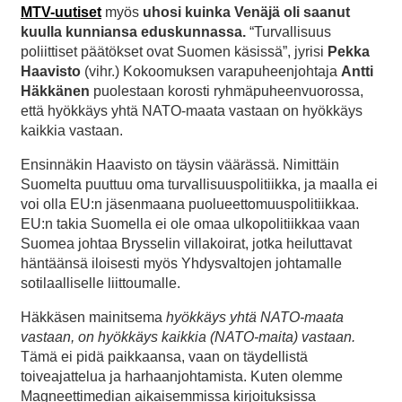
MTV-uutiset
myös
uhosi kuinka Venäjä oli saanut
kuulla kunniansa eduskunnassa.
“Turvallisuus
poliittiset päätökset ovat Suomen käsissä”, jyrisi
Pekka
Haavisto
(vihr.) Kokoomuksen varapuheenjohtaja
Antti
Häkkänen
puolestaan korosti ryhmäpuheenvuorossa,
että hyökkäys yhtä NATO-maata vastaan on hyökkäys
kaikkia vastaan.
Ensinnäkin Haavisto on täysin väärässä. Nimittäin
Suomelta puuttuu oma turvallisuuspolitiikka, ja maalla ei
voi olla EU:n jäsenmaana puolueettomuuspolitiikkaa.
EU:n takia Suomella ei ole omaa ulkopolitiikkaa vaan
Suomea johtaa Brysselin villakoirat, jotka heiluttavat
häntäänsä iloisesti myös Yhdysvaltojen johtamalle
sotilaalliselle liittoumalle.
Häkkäsen mainitsema
hyökkäys yhtä NATO-maata
vastaan, on hyökkäys kaikkia (NATO-maita) vastaan.
Tämä ei pidä paikkaansa, vaan on täydellistä
toiveajattelua ja harhaanjohtamista. Kuten olemme
Magneettimedian aikaisemmissa kirjoituksissa