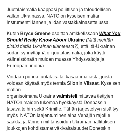
Juutalaismafia kaappasi poliittisen ja taloudellisen
vallan Ukrainassa. NATO on kyseisen mafian
instrumentti lännen ja idän vastakkainasettelussa.
Kuten
Bryce Greene
osoittaa artikkelissaan
What You
Should Really Know About
Ukraine
(Mitä meidän
pitäisi tietää Ukrainan tilanteesta?),
että Itä-Ukrainan
sodan synnyttäjinä oli juutalaismafia, joka käytti
välineistönään muiden muassa Yhdysvaltoja ja
Euroopan unionia.
Voidaan puhua juutalais- tai kasaarimafiasta, joista
voidaan käyttää myös termiä
Siionin Viisaat
. Kyseisen
mafian
organisoimana Ukraina
valmisteli
mittavaa tiettyjen
NATOn maiden tukemaa hyökkäystä Donbassin
tasavaltoihin sekä Krimille. Tähän järjestelyyn sisältyy
myös NATOn laajentuminen aina Venäjän rajoille
saakka ja lännen militarisoidun Ukrainan hallituksen
joukkojen kohdistamat väkivaltaisuudet Donetskin