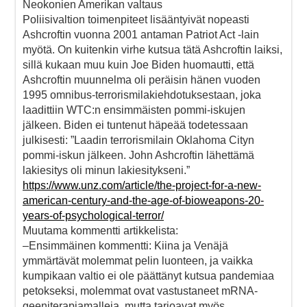
Neokonien Amerikan valtaus
Poliisivaltion toimenpiteet lisääntyivät nopeasti
Ashcroftin vuonna 2001 antaman Patriot Act -lain
myötä. On kuitenkin virhe kutsua tätä Ashcroftin laiksi,
sillä kukaan muu kuin Joe Biden huomautti, että
Ashcroftin muunnelma oli peräisin hänen vuoden
1995 omnibus-terrorismilakiehdotuksestaan, joka
laadittiin WTC:n ensimmäisten pommi-iskujen
jälkeen. Biden ei tuntenut häpeää todetessaan
julkisesti: ”Laadin terrorismilain Oklahoma Cityn
pommi-iskun jälkeen. John Ashcroftin lähettämä
lakiesitys oli minun lakiesitykseni.”
https://www.unz.com/article/the-project-for-a-new-
american-century-and-the-age-of-bioweapons-20-
years-of-psychological-terror/
Muutama kommentti artikkelista:
–Ensimmäinen kommentti: Kiina ja Venäjä
ymmärtävät molemmat pelin luonteen, ja vaikka
kumpikaan valtio ei ole päättänyt kutsua pandemiaa
petokseksi, molemmat ovat vastustaneet mRNA-
geeniterapiamalleja, mutta tarjoavat myös