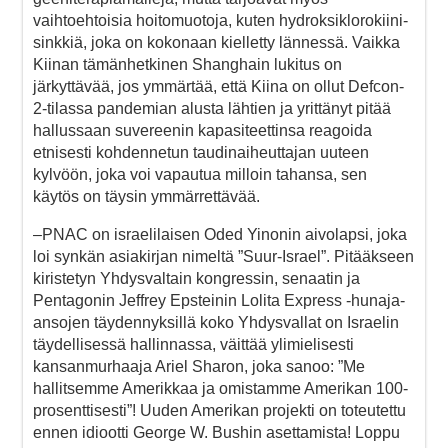
vaihtoehtoisia hoitomuotoja, kuten hydroksiklorokiini-
sinkkiä, joka on kokonaan kielletty lännessä. Vaikka
Kiinan tämänhetkinen Shanghain lukitus on
järkyttävää, jos ymmärtää, että Kiina on ollut Defcon-
2-tilassa pandemian alusta lähtien ja yrittänyt pitää
hallussaan suvereenin kapasiteettinsa reagoida
etnisesti kohdennetun taudinaiheuttajan uuteen
kylvöön, joka voi vapautua milloin tahansa, sen
käytös on täysin ymmärrettävää.
–PNAC on israelilaisen Oded Yinonin aivolapsi, joka
loi synkän asiakirjan nimeltä ”Suur-Israel”. Pitääkseen
kiristetyn Yhdysvaltain kongressin, senaatin ja
Pentagonin Jeffrey Epsteinin Lolita Express -hunaja-
ansojen täydennyksillä koko Yhdysvallat on Israelin
täydellisessä hallinnassa, väittää ylimielisesti
kansanmurhaaja Ariel Sharon, joka sanoo: ”Me
hallitsemme Amerikkaa ja omistamme Amerikan 100-
prosenttisesti”! Uuden Amerikan projekti on toteutettu
ennen idiootti George W. Bushin asettamista! Loppu