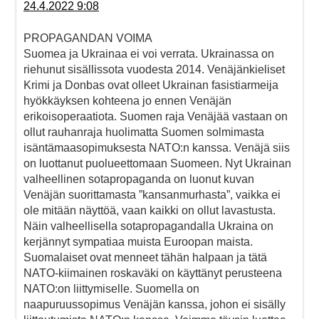
24.4.2022 9:08
PROPAGANDAN VOIMA
Suomea ja Ukrainaa ei voi verrata. Ukrainassa on
riehunut sisällissota vuodesta 2014. Venäjänkieliset
Krimi ja Donbas ovat olleet Ukrainan fasistiarmeija
hyökkäyksen kohteena jo ennen Venäjän
erikoisoperaatiota. Suomen raja Venäjää vastaan on
ollut rauhanraja huolimatta Suomen solmimasta
isäntämaasopimuksesta NATO:n kanssa. Venäjä siis
on luottanut puolueettomaan Suomeen. Nyt Ukrainan
valheellinen sotapropaganda on luonut kuvan
Venäjän suorittamasta ”kansanmurhasta”, vaikka ei
ole mitään näyttöä, vaan kaikki on ollut lavastusta.
Näin valheellisella sotapropagandalla Ukraina on
kerjännyt sympatiaa muista Euroopan maista.
Suomalaiset ovat menneet tähän halpaan ja tätä
NATO-kiimainen roskaväki on käyttänyt perusteena
NATO:on liittymiselle. Suomella on
naapuruussopimus Venäjän kanssa, johon ei sisälly