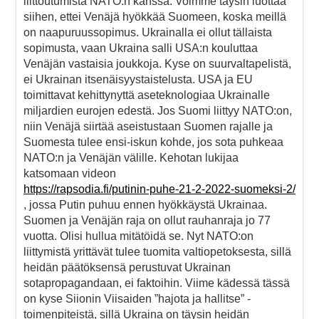
liittoutumista NATO:n kanssa. Voimme täysin luottaa
siihen, ettei Venäjä hyökkää Suomeen, koska meillä
on naapuruussopimus. Ukrainalla ei ollut tällaista
sopimusta, vaan Ukraina salli USA:n kouluttaa
Venäjän vastaisia joukkoja. Kyse on suurvaltapelistä,
ei Ukrainan itsenäisyystaistelusta. USA ja EU
toimittavat kehittynyttä aseteknologiaa Ukrainalle
miljardien eurojen edestä. Jos Suomi liittyy NATO:on,
niin Venäjä siirtää aseistustaan Suomen rajalle ja
Suomesta tulee ensi-iskun kohde, jos sota puhkeaa
NATO:n ja Venäjän välille. Kehotan lukijaa
katsomaan videon
https://rapsodia.fi/putinin-puhe-21-2-2022-suomeksi-2/
, jossa Putin puhuu ennen hyökkäystä Ukrainaa.
Suomen ja Venäjän raja on ollut rauhanraja jo 77
vuotta. Olisi hullua mitätöidä se. Nyt NATO:on
liittymistä yrittävät tulee tuomita valtiopetoksesta, sillä
heidän päätöksensä perustuvat Ukrainan
sotapropagandaan, ei faktoihin. Viime kädessä tässä
on kyse Siionin Viisaiden ”hajota ja hallitse” -
toimenpiteistä, sillä Ukraina on täysin heidän