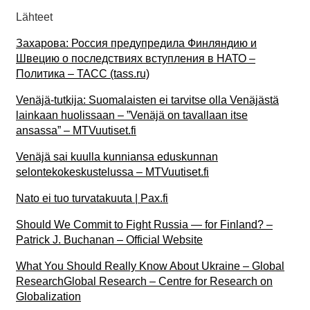
Lähteet
Захарова: Россия предупредила Финляндию и
Швецию о последствиях вступления в НАТО –
Политика – ТАСС (tass.ru)
Venäjä-tutkija: Suomalaisten ei tarvitse olla Venäjästä
lainkaan huolissaan – ”Venäjä on tavallaan itse
ansassa” – MTVuutiset.fi
Venäjä sai kuulla kunniansa eduskunnan
selontekokeskustelussa – MTVuutiset.fi
Nato ei tuo turvatakuuta | Pax.fi
Should We Commit to Fight Russia — for Finland? –
Patrick J. Buchanan – Official Website
What You Should Really Know About Ukraine – Global
ResearchGlobal Research – Centre for Research on
Globalization