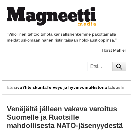
"Vihollinen tahtoo tuhota kansallishenkemme pakottamalla
meidät uskomaan hänen ristiriitaisaan holokaustioppiinsa."
Horst Mahler
Etusivu
Yhteiskunta
Terveys ja hyvinvointi
Historia
Talous
In Eng
Venäjältä jälleen vakava varoitus
Suomelle ja Ruotsille
mahdollisesta NATO-jäsenyydestä