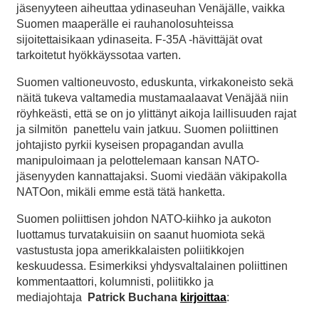
jäsenyyteen aiheuttaa ydinaseuhan Venäjälle, vaikka
Suomen maaperälle ei rauhanolosuhteissa
sijoitettaisikaan ydinaseita. F-35A -hävittäjät ovat
tarkoitetut hyökkäyssotaa varten.
Suomen valtioneuvosto, eduskunta, virkakoneisto sekä
näitä tukeva valtamedia mustamaalaavat Venäjää niin
röyhkeästi, että se on jo ylittänyt aikoja laillisuuden rajat
ja silmitön panettelu vain jatkuu. Suomen poliittinen
johtajisto pyrkii kyseisen propagandan avulla
manipuloimaan ja pelottelemaan kansan NATO-
jäsenyyden kannattajaksi. Suomi viedään väkipakolla
NATOon, mikäli emme estä tätä hanketta.
Suomen poliittisen johdon NATO-kiihko ja aukoton
luottamus turvatakuisiin on saanut huomiota sekä
vastustusta jopa amerikkalaisten poliitikkojen
keskuudessa. Esimerkiksi yhdysvaltalainen poliittinen
kommentaattori, kolumnisti, poliitikko ja
mediajohtaja
Patrick Buchana
kirjoittaa
: