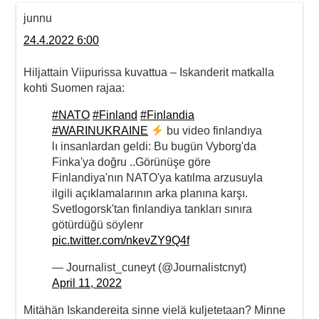
junnu
24.4.2022 6:00
Hiljattain Viipurissa kuvattua – Iskanderit matkalla
kohti Suomen rajaa:
#NATO
#Finland
#Finlandia
#WARINUKRAINE
bu video finlandıya
lı insanlardan geldi: Bu bugün Vyborg'da
Finka'ya doğru ..Görünüşe göre
Finlandiya'nın NATO'ya katılma arzusuyla
ilgili açıklamalarının arka planına karşı.
Svetlogorsk'tan finlandiya tankları sınıra
götürdüğü söylenr
pic.twitter.com/nkevZY9Q4f
— Journalist_cuneyt (@Journalistcnyt)
April 11, 2022
Mitähän Iskandereita sinne vielä kuljetetaan? Minne