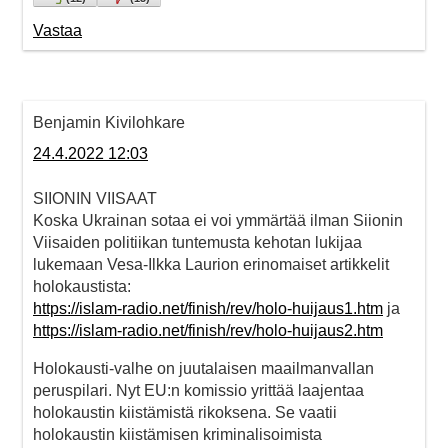
Vastaa
Benjamin Kivilohkare
24.4.2022 12:03
SIIONIN VIISAAT
Koska Ukrainan sotaa ei voi ymmärtää ilman Siionin
Viisaiden politiikan tuntemusta kehotan lukijaa
lukemaan Vesa-Ilkka Laurion erinomaiset artikkelit
holokaustista:
https://islam-radio.net/finish/rev/holo-huijaus1.htm
ja
https://islam-radio.net/finish/rev/holo-huijaus2.htm
Holokausti-valhe on juutalaisen maailmanvallan
peruspilari. Nyt EU:n komissio yrittää laajentaa
holokaustin kiistämistä rikoksena. Se vaatii
holokaustin kiistämisen kriminalisoimista