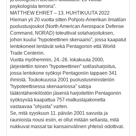
psykologista terroria”.
MATTHEW EHRET – 13. HUHTIKUUTA 2022
Hieman yli 20 vuotta sitten Pohjois-Amerikan ilmatilan
puolustusjoukot (North American Aerospace Defense
Command, NORAD) toteuttivat sotaharjoituksen,
johon kuului ”hypoteettinen skenaario”, jossa kaapatut
lentokoneet lentävät sekä Pentagoniin että World
Trade Centeriin.
Vuotta myöhemmin, 24.-26. lokakuuta 2000,
järjestettiin toinen ”hypoteettinen” sotilasharjoitus,
jossa lentokone syöksyi Pentagoniin tappaen 341
ihmistä. Toukokuussa 2001 puolustusministeriön
”hypoteettisessa skenaariossa” satoja
lääkintähenkilöstön jäseniä harjoiteltiin Pentagoniin
syöksyvää kaapattua 757-matkustajakonetta
vastaavaa ”ohjusta” varten.
Se, mitä syyskuun 11. päivän 2001 savusta ja
raunioista nousi esiin, ei ollut mitään sellaista, mitä
nukkuvat massat tai kansainvälinen yhteisö odottivat.