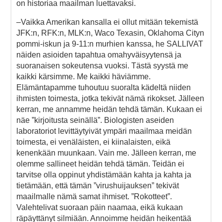
on historiaa maailman luettavaksi.
–Vaikka Amerikan kansalla ei ollut mitään tekemistä
JFK:n, RFK:n, MLK:n, Waco Texasin, Oklahoma Cityn
pommi-iskun ja 9-11:n murhien kanssa, he SALLIVAT
näiden asioiden tapahtua omahyväisyytensä ja
suoranaisen sokeutensa vuoksi. Tästä syystä me
kaikki kärsimme. Me kaikki häviämme.
Elämäntapamme tuhoutuu suoralta kädeltä niiden
ihmisten toimesta, jotka tekivät nämä rikokset. Jälleen
kerran, me annamme heidän tehdä tämän. Kukaan ei
näe ”kirjoitusta seinällä”. Biologisten aseiden
laboratoriot levittäytyivät ympäri maailmaa meidän
toimesta, ei venäläisten, ei kiinalaisten, eikä
kenenkään muunkaan. Vain me. Jälleen kerran, me
olemme sallineet heidän tehdä tämän. Teidän ei
tarvitse olla oppinut yhdistämään kahta ja kahta ja
tietämään, että tämän ”virushuijauksen” tekivät
maailmalle nämä samat ihmiset. ”Rokotteet”.
Valehtelivat suoraan päin naamaa, eikä kukaan
räpäyttänyt silmiään. Annoimme heidän heikentää