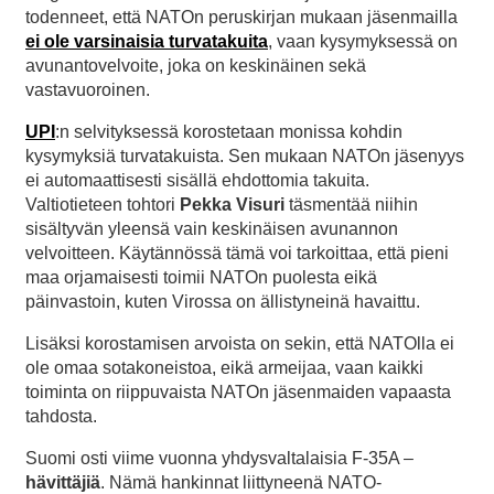
todenneet, että NATOn peruskirjan mukaan jäsenmailla
ei ole varsinaisia turvatakuita
, vaan kysymyksessä on
avunantovelvoite, joka on keskinäinen sekä
vastavuoroinen.
UPI
:n selvityksessä korostetaan monissa kohdin
kysymyksiä turvatakuista. Sen mukaan NATOn jäsenyys
ei automaattisesti sisällä ehdottomia takuita.
Valtiotieteen tohtori
Pekka Visuri
täsmentää niihin
sisältyvän yleensä vain keskinäisen avunannon
velvoitteen. Käytännössä tämä voi tarkoittaa, että pieni
maa orjamaisesti toimii NATOn puolesta eikä
päinvastoin, kuten Virossa on ällistyneinä havaittu.
Lisäksi korostamisen arvoista on sekin, että NATOlla ei
ole omaa sotakoneistoa, eikä armeijaa, vaan kaikki
toiminta on riippuvaista NATOn jäsenmaiden vapaasta
tahdosta.
Suomi osti viime vuonna yhdysvaltalaisia F-35A –
hävittäjiä
. Nämä hankinnat liittyneenä NATO-