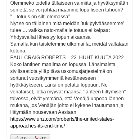
Olemmeko todella tällaiseen valmiita ja hyväksymään
sen että se voi johtaa maamme lopulliseen tuhoon?
”…totuus on silti olemassa”
Nyt se on tällainen mitä meidän ’tukipylvääseemme’
tulee … vaikka nato-mafialle totuus ei kelpaa:
Yhdysvallat lähestyy lopun aikaansa
Samalla kun taistelemme ulkomailla, meidät vallataan
kotona.
PAUL CRAIG ROBERTS – 22. HUHTIKUUTA 2022
Koko läntinen maailma on lopussa. Länsimaista
sivilisaatiota ylläpitävä uskomusjärjestelmä on
sortunut vuosikymmeniä kestäneeseen
hyökkäykseen. Länsi on pelattu loppuun. Ne
venäläiset, jotka myyvät maansa ”länteen liittymisen”
toivossa, eivät ymmärrä, että Venäjä uppoaa lännen
mukana, jos Venäjän johto ei kykene irtautumaan ja
liittymään nousevaan Aasiaan.
https://www.unz.com/proberts/the-united-states-
approaches-its-end-time/
(
12
)
(
13
)