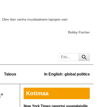
. Olen liian vanha muuttaakseni tapojani vain
Bobby Fischer
Talous
In English: global politics
Kotimaa
a”
New York Times raportoi suomalaisille