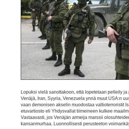
Lopuksi vielä sanottakoon, että lopetetaan pelleily ja
Venäjä, Iran, Syyria, Venezuela ynnä muut USA:n uusli
vaan demonisen akselin muodostaa valtioterroristit Isra
etuvartiosto eli Yhdysvallat tiimeineen kulkee maailmal
Vastaavasti, jos Venäjän armeija marssii olosuhteiden
kansanmurhaa. Luonnollisesti perusteeton voimankäyt