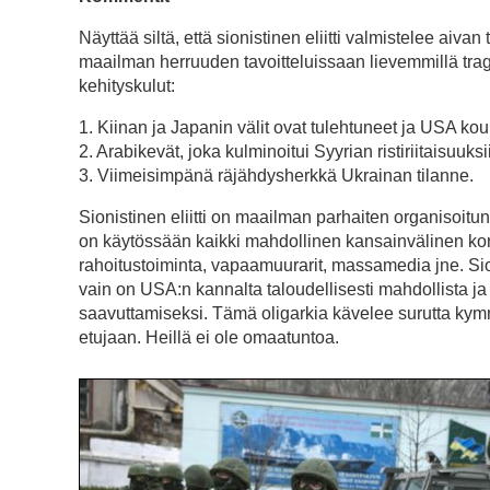
Näyttää siltä, että sionistinen eliitti valmistelee ai
maailman herruuden tavoitteluissaan lievemmillä trag
kehityskulut:
1. Kiinan ja Japanin välit ovat tulehtuneet ja USA k
2. Arabikevät, joka kulminoitui Syyrian ristiriitaisuuks
3. Viimeisimpänä räjähdysherkkä Ukrainan tilanne.
Sionistinen eliitti on maailman parhaiten organisoit
on käytössään kaikki mahdollinen kansainvälinen kone
rahoitustoiminta, vapaamuurarit, massamedia jne. Sio
vain on USA:n kannalta taloudellisesti mahdollista 
saavuttamiseksi. Tämä oligarkia kävelee surutta kymme
etujaan. Heillä ei ole omaatuntoa.