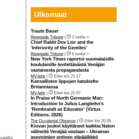
Ulkomaat
Traute Bauer
Renegade Tribune
|
2 tuntia >
Chief Rabbi Dov Lior and the
‘Inferiority of the Gentiles’
Renegade Tribune
|
6 tuntia >
New York Times raportoi suomalaisille
koululaisille levitettävästä Venäjän
vastaisesta propagandasta
MV-lehti
|
Eilen klo 21:17
Kansallisten lippujen katukielto
Britanniassa
MV-lehti
|
Eilen klo 21:07
In Praise of North Germanic Man:
Introduction to Julius Langbehn’s
‘Rembrandt as Educator‘ (Virtus
Editions, 2026)
The Occidental Observer
|
Eilen klo 20:05
Kiovan joukot käyttäneet kaikkia Naton
välineitä Venäjää vastaan – Ukrainan
asevoimien entinen ylipäällikkö
ueilla