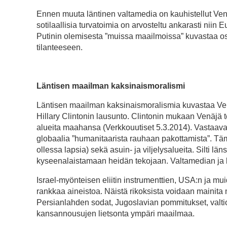
Ennen muuta läntinen valtamedia on kauhistellut Ven
sotilaallisia turvatoimia on arvosteltu ankarasti nii
Putinin olemisesta ”muissa maailmoissa” kuvastaa o
tilanteeseen.
Läntisen maailman kaksinaismoralismi
Läntisen maailman kaksinaismoralismia kuvastaa Venä
Hillary Clintonin lausunto. Clintonin mukaan Venäjä t
alueita maahansa (Verkkouutiset 5.3.2014). Vastaavast
globaalia ”humanitaarista rauhaan pakottamista”. Täm
ollessa lapsia) sekä asuin- ja viljelysalueita. Silti län
kyseenalaistamaan heidän tekojaan. Valtamedian ja lä
Israel-myönteisen eliitin instrumenttien, USA:n ja mu
rankkaa aineistoa. Näistä rikoksista voidaan mainit
Persianlahden sodat, Jugoslavian pommitukset, valtio
kansannousujen lietsonta ympäri maailmaa.