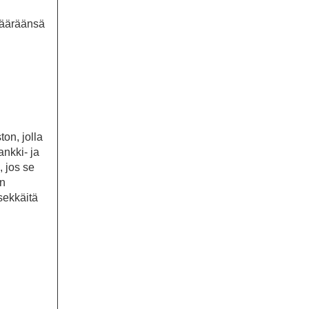
ämääräänsä
on, jolla
nkki- ja
 jos se
an
sekkäitä