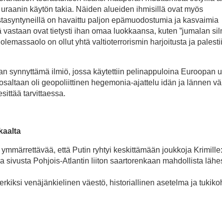
raanin käytön takia. Näiden alueiden ihmisillä ovat myös
tasyntyneillä on havaittu paljon epämuodostumia ja kasvaimia
ä vastaan ovat tietysti ihan omaa luokkaansa, kuten ”jumalan si
olemassaolo on ollut yhtä valtioterrorismin harjoitusta ja palesti
kian synnyttämä ilmiö, jossa käytettiin pelinappuloina Euroopan u
altaan oli geopoliittinen hegemonia-ajattelu idän ja lännen väli
esittää tarvittaessa.
kaalta
n ymmärrettävää, että Putin ryhtyi keskittämään joukkoja Krimille
lla sivusta Pohjois-Atlantin liiton saartorenkaan mahdollista läh
kiksi venäjänkielinen väestö, historiallinen asetelma ja tukiko