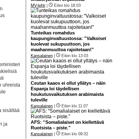
MV-lehti
|
Eilen klo 18:03
in
mus
Tunteikas romahdus
kaupunginvaltuustossa: ”Valkoiset
kuolevat sukupuuttoon, jos
maahanmuuttoa rajoitetaan!”
Kansalainen
|
Eilen klo 13:03
ministeri
kielisiä
ti
Ceutan kaaos ei ollut yllätys – näin
 uhreista
Espanja loi täydellisen
ule
houkutusvaikutuksen arabimaista
tuleville
Kansalainen
|
Eilen klo 11:07
a sisältää
AFS: “Somalialaiset on kiellettävä
n ja
Ruotsista – piste.”
Kansalainen
|
Eilen klo 09:02