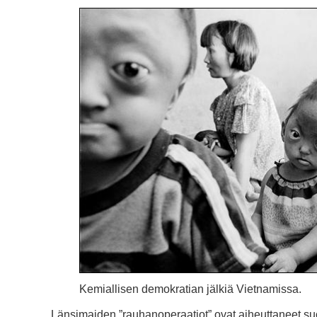
Kemiallisen demokratian jälkiä Vietnamissa.
Länsimaiden ”rauhanoperaatiot” ovat aiheuttaneet suo