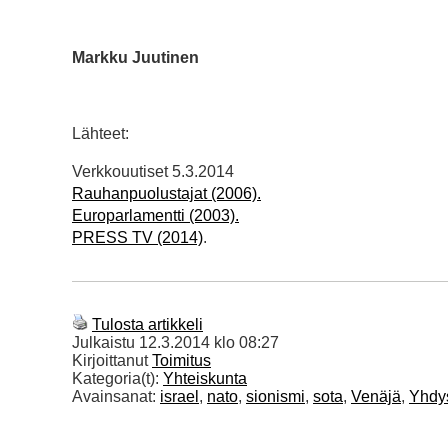
Markku Juutinen
Lähteet:
Verkkouutiset 5.3.2014
Rauhanpuolustajat (2006).
Europarlamentti (2003).
PRESS TV (2014)
.
Tulosta artikkeli
Julkaistu
12.3.2014 klo 08:27
Kirjoittanut
Toimitus
Kategoria(t):
Yhteiskunta
Avainsanat:
israel
,
nato
,
sionismi
,
sota
,
Venäjä
,
Yhdys