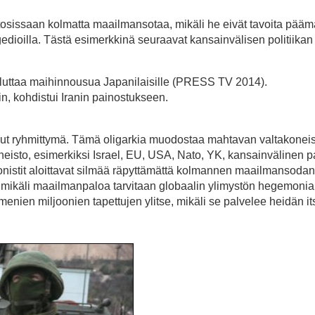
van tosissaan kolmatta maailmansotaa, mikäli he eivät tavoita pä
edioilla. Tästä esimerkkinä seuraavat kansainvälisen politiikan
ouluttaa maihinnousua Japanilaisille (PRESS TV 2014).
iin, kohdistui Iranin painostukseen.
unut ryhmittymä. Tämä oligarkia muodostaa mahtavan valtakoneist
isto, esimerkiksi Israel, EU, USA, Nato, YK, kansainvälinen pa
nistit aloittavat silmää räpyttämättä kolmannen maailmansodan,
ja mikäli maailmanpaloa tarvitaan globaalin ylimystön hegemoni
nien miljoonien tapettujen ylitse, mikäli se palvelee heidän it