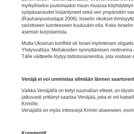
myrkylliseksi joutomaaksi muun muassa köyhdytetyn u
syöpäsairaudet lisääntyneet sekä sen ympäristön vas
(Rauhanpuolustajat 2006). Israelin rikokset ihmisyytt
rasistiseen luonteeseen kuuluukin olla. Koko Israelin 
aseman kurjistamista.
Mutta Ukrainan konflikti oli Israel-myönteisen oligar
Yhdysvaltoja. Mellakoiden synnyttämisen motiiveina os
Tälle väitteelle löytyy todistusaineistoa, jota voidaan 
Venäjä ei voi ummistaa silmiään lännen saartoren
Vaikka Venäjällä on tietyt suurvallan elkeet, on täysi
jatkuvasti yrittänyt saartaa Venäjää, joka ei voi katse
Krimille.
Venäjällä on myös intressejä Krimin alueeseen, esimer
Kommentit