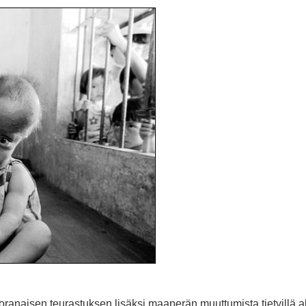
ranaisen teurastuksen lisäksi maaperän muuttumista tietyillä al