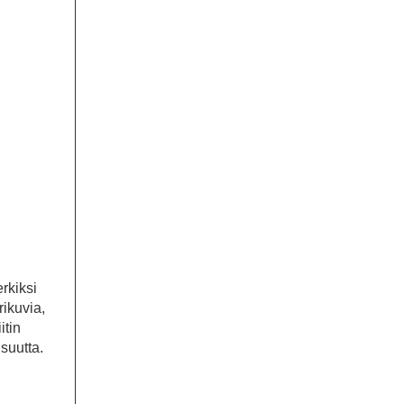
rkiksi
rikuvia,
itin
isuutta.