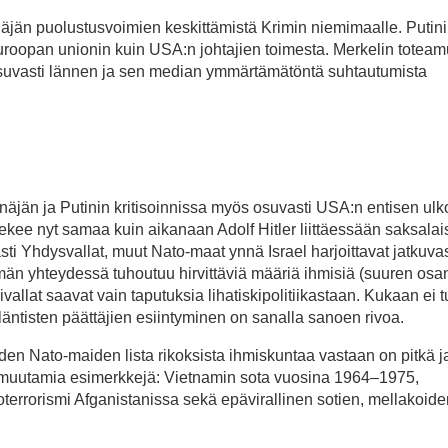
äjän puolustusvoimien keskittämistä Krimin niemimaalle. Putin
n Euroopan unionin kuin USA:n johtajien toimesta. Merkelin totea
suvasti lännen ja sen median ymmärtämätöntä suhtautumista
jän ja Putinin kritisoinnissa myös osuvasti USA:n entisen ulko
ekee nyt samaa kuin aikanaan Adolf Hitler liittäessään saksalais
i Yhdysvallat, muut Nato-maat ynnä Israel harjoittavat jatkuvas
än yhteydessä tuhoutuu hirvittäviä määriä ihmisiä (suuren osan
sivallat saavat vain taputuksia lihatiskipolitiikastaan. Kukaan ei t
ntisten päättäjien esiintyminen on sanalla sanoen rivoa.
iden Nato-maiden lista rikoksista ihmiskuntaa vastaan on pitkä j
a muutamia esimerkkejä: Vietnamin sota vuosina 1964–1975,
terrorismi Afganistanissa sekä epävirallinen sotien, mellakoide