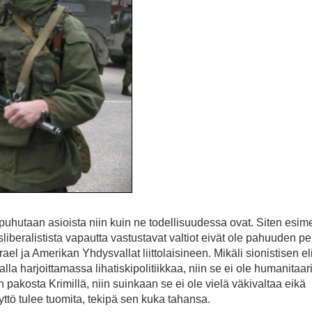
 puhutaan asioista niin kuin ne todellisuudessa ovat. Siten esime
beralistista vapautta vastustavat valtiot eivät ole pahuuden pe
el ja Amerikan Yhdysvallat liittolaisineen. Mikäli sionistisen eli
la harjoittamassa lihatiskipolitiikkaa, niin se ei ole humanitaar
 pakosta Krimillä, niin suinkaan se ei ole vielä väkivaltaa eikä
tö tulee tuomita, tekipä sen kuka tahansa.