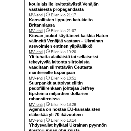
koululaisille levitettävästä Venäjän
vastaisesta propagandasta
MV-lehti
|
Eilen klo 21:17
Kansallisten lippujen katukielto
Britanniassa
MV-lehti
|
Eilen klo 21:07
Kiovan joukot käyttäneet kaikkia Naton
välineitä Venäjää vastaan – Ukrainan
asevoimien entinen ylipäällikkö
MV-lehti
|
Eilen klo 19:20
Yli tuhatta alaikäistä tai sellaiseksi
tekeytyvää laitonta siirtolaista
vaaditaan siirrettävän Ceutasta
mantereelle Espanjaan
MV-lehti
|
Eilen klo 18:51
Suurpankit auttoivat eliitin
pedofiilirenkaan johtajaa Jeffrey
Epsteinia miljardien dollarien
rahansiirroissa
MV-lehti
|
Eilen klo 18:29
Agenda on nostaa EU-kansalaisten
eläkeikää yli 70 ikävuoteen
MV-lehti
|
Eilen klo 18:14
Yhdysvallat hylkäsi Ukrainan pyynnön
ilmatorjunnan ohjuksista