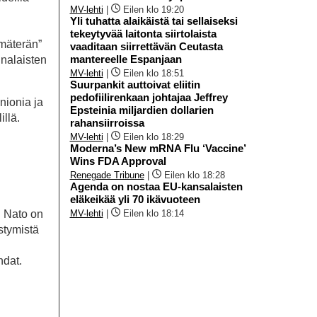
MV-lehti
|
Eilen klo 19:20
Yli tuhatta alaikäistä tai sellaiseksi
tekeytyvää laitonta siirtolaista
lmäterän”
vaaditaan siirrettävän Ceutasta
mantereelle Espanjaan
inalaisten
MV-lehti
|
Eilen klo 18:51
Suurpankit auttoivat eliitin
pedofiilirenkaan johtajaa Jeffrey
nionia ja
Epsteinia miljardien dollarien
llä.
rahansiirroissa
MV-lehti
|
Eilen klo 18:29
Moderna’s New mRNA Flu ‘Vaccine’
Wins FDA Approval
Renegade Tribune
|
Eilen klo 18:28
Agenda on nostaa EU-kansalaisten
eläkeikää yli 70 ikävuoteen
MV-lehti
|
Eilen klo 18:14
: Nato on
estymistä
hdat.