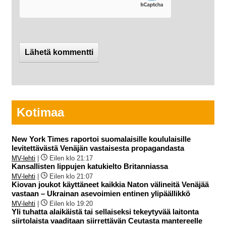
Kotimaa
New York Times raportoi suomalaisille koululaisille
levitettävästä Venäjän vastaisesta propagandasta
MV-lehti
|
Eilen klo 21:17
Kansallisten lippujen katukielto Britanniassa
MV-lehti
|
Eilen klo 21:07
Kiovan joukot käyttäneet kaikkia Naton välineitä Venäjää
vastaan – Ukrainan asevoimien entinen ylipäällikkö
MV-lehti
|
Eilen klo 19:20
Yli tuhatta alaikäistä tai sellaiseksi tekeytyvää laitonta
siirtolaista vaaditaan siirrettävän Ceutasta mantereelle