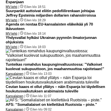
Espanjaan
MV-lehti
|
Eilen klo 18:51
Suurpankit auttoivat eliitin pedofiilirenkaan johtajaa
Jeffrey Epsteinia miljardien dollarien rahansiirroissa
MV-lehti
|
Eilen klo 18:29
Agenda on nostaa EU-kansalaisten eläkeikää yli 70
ikävuoteen
MV-lehti
|
Eilen klo 18:14
Yhdysvallat hylkäsi Ukrainan pyynnön ilmatorjunnan
ohjuksista
MV-lehti
|
Eilen klo 18:03
Tunteikas romahdus kaupunginvaltuustossa: ”Valkoiset
kuolevat sukupuuttoon, jos maahanmuuttoa rajoitetaan!”
Kansalainen
|
Eilen klo 13:03
Ceutan kaaos ei ollut yllätys – näin Espanja loi täydellisen
houkutusvaikutuksen arabimaista tuleville
Kansalainen
|
Eilen klo 11:07
AFS: “Somalialaiset on kiellettävä Ruotsista – piste.”
Kansalainen
|
Eilen klo 09:02