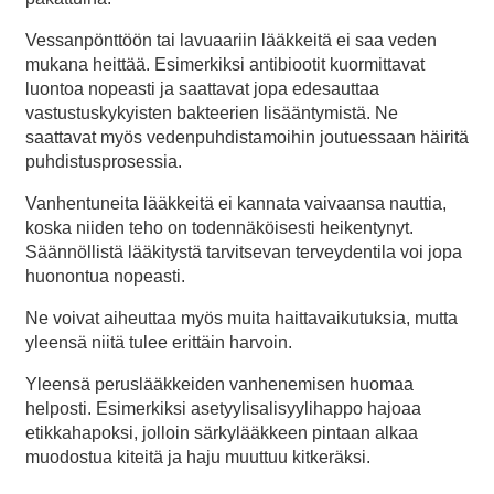
Vessanpönttöön tai lavuaariin lääkkeitä ei saa veden
mukana heittää. Esimerkiksi antibiootit kuormittavat
luontoa nopeasti ja saattavat jopa edesauttaa
vastustuskykyisten bakteerien lisääntymistä. Ne
saattavat myös vedenpuhdistamoihin joutuessaan häiritä
puhdistusprosessia.
Vanhentuneita lääkkeitä ei kannata vaivaansa nauttia,
koska niiden teho on todennäköisesti heikentynyt.
Säännöllistä lääkitystä tarvitsevan terveydentila voi jopa
huonontua nopeasti.
Ne voivat aiheuttaa myös muita haittavaikutuksia, mutta
yleensä niitä tulee erittäin harvoin.
Yleensä peruslääkkeiden vanhenemisen huomaa
helposti. Esimerkiksi asetyylisalisyylihappo hajoaa
etikkahapoksi, jolloin särkylääkkeen pintaan alkaa
muodostua kiteitä ja haju muuttuu kitkeräksi.