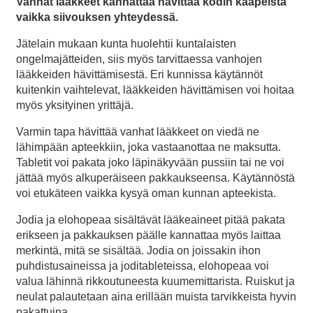
Vanhat lääkkeet kannattaa hävittää kodin kaapeista
vaikka siivouksen yhteydessä.
Jätelain mukaan kunta huolehtii kuntalaisten
ongelmajätteiden, siis myös tarvittaessa vanhojen
lääkkeiden hävittämisestä. Eri kunnissa käytännöt
kuitenkin vaihtelevat, lääkkeiden hävittämisen voi hoitaa
myös yksityinen yrittäjä.
Varmin tapa hävittää vanhat lääkkeet on viedä ne
lähimpään apteekkiin, joka vastaanottaa ne maksutta.
Tabletit voi pakata joko läpinäkyvään pussiin tai ne voi
jättää myös alkuperäiseen pakkaukseensa. Käytännöstä
voi etukäteen vaikka kysyä oman kunnan apteekista.
Jodia ja elohopeaa sisältävät lääkeaineet pitää pakata
erikseen ja pakkauksen päälle kannattaa myös laittaa
merkintä, mitä se sisältää. Jodia on joissakin ihon
puhdistusaineissa ja joditableteissa, elohopeaa voi
valua lähinnä rikkoutuneesta kuumemittarista. Ruiskut ja
neulat palautetaan aina erillään muista tarvikkeista hyvin
pakattuina.