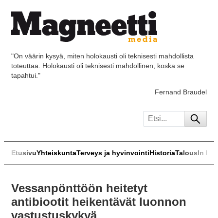
"On väärin kysyä, miten holokausti oli teknisesti mahdollista
toteuttaa. Holokausti oli teknisesti mahdollinen, koska se
tapahtui."
Fernand Braudel
Etusivu
Yhteiskunta
Terveys ja hyvinvointi
Historia
Talous
In Eng
Vessanpönttöön heitetyt
antibiootit heikentävät luonnon
vastustuskykyä