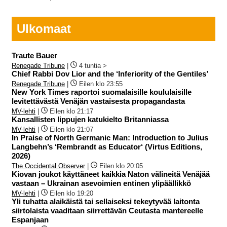
Ulkomaat
Traute Bauer
Renegade Tribune
|
4 tuntia >
Chief Rabbi Dov Lior and the ‘Inferiority of the Gentiles’
Renegade Tribune
|
Eilen klo 23:55
New York Times raportoi suomalaisille koululaisille
levitettävästä Venäjän vastaisesta propagandasta
MV-lehti
|
Eilen klo 21:17
Kansallisten lippujen katukielto Britanniassa
MV-lehti
|
Eilen klo 21:07
In Praise of North Germanic Man: Introduction to Julius
Langbehn’s ‘Rembrandt as Educator‘ (Virtus Editions,
2026)
The Occidental Observer
|
Eilen klo 20:05
Kiovan joukot käyttäneet kaikkia Naton välineitä Venäjää
vastaan – Ukrainan asevoimien entinen ylipäällikkö
MV-lehti
|
Eilen klo 19:20
Yli tuhatta alaikäistä tai sellaiseksi tekeytyvää laitonta
siirtolaista vaaditaan siirrettävän Ceutasta mantereelle
Espanjaan