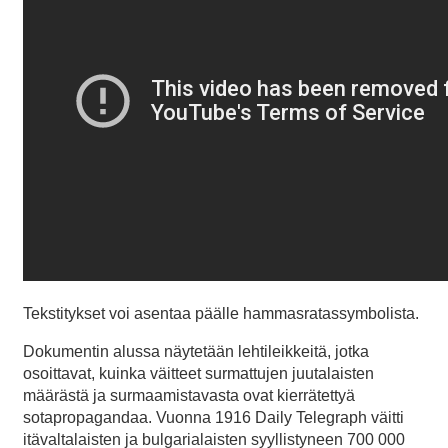
Tekstitykset voi asentaa päälle hammasratassymbolista.
Dokumentin alussa näytetään lehtileikkeitä, jotka
osoittavat, kuinka väitteet surmattujen juutalaisten
määrästä ja surmaamistavasta ovat kierrätettyä
sotapropagandaa. Vuonna 1916 Daily Telegraph väitti
itävaltalaisten ja bulgarialaisten syyllistyneen 700 000