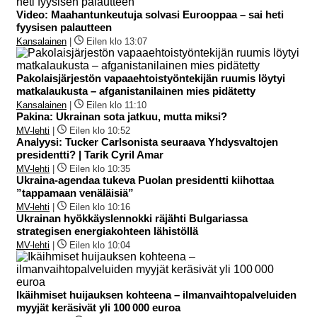
Video: Maahantunkeutuja solvasi Eurooppaa – sai heti
fyysisen palautteen
Kansalainen
|
Eilen klo 13:07
Pakolaisjärjestön vapaaehtoistyöntekijän ruumis löytyi
matkalaukusta – afganistanilainen mies pidätetty
Kansalainen
|
Eilen klo 11:10
Pakina: Ukrainan sota jatkuu, mutta miksi?
MV-lehti
|
Eilen klo 10:52
Analyysi: Tucker Carlsonista seuraava Yhdysvaltojen
presidentti? | Tarik Cyril Amar
MV-lehti
|
Eilen klo 10:35
Ukraina-agendaa tukeva Puolan presidentti kiihottaa
”tappamaan venäläisiä”
MV-lehti
|
Eilen klo 10:16
Ukrainan hyökkäyslennokki räjähti Bulgariassa
strategisen energiakohteen lähistöllä
MV-lehti
|
Eilen klo 10:04
Ikäihmiset huijauksen kohteena – ilmanvaihtopalveluiden
myyjät keräsivät yli 100 000 euroa