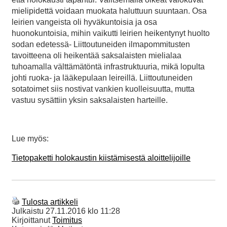
mielipidettä voidaan muokata haluttuun suuntaan. Osa
leirien vangeista oli hyväkuntoisia ja osa
huonokuntoisia, mihin vaikutti leirien heikentynyt huolto
sodan edetessä- Liittoutuneiden ilmapommitusten
tavoitteena oli heikentää saksalaisten mielialaa
tuhoamalla välttämätöntä infrastruktuuria, mikä lopulta
johti ruoka- ja lääkepulaan leireillä. Liittoutuneiden
sotatoimet siis nostivat vankien kuolleisuutta, mutta
vastuu sysättiin yksin saksalaisten harteille.
Lue myös:
Tietopaketti holokaustin kiistämisestä aloittelijoille
Tulosta artikkeli
Julkaistu
27.11.2016 klo 11:28
Kirjoittanut
Toimitus