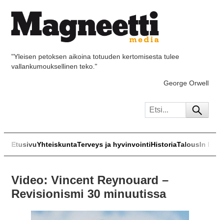
"Yleisen petoksen aikoina totuuden kertomisesta tulee
vallankumouksellinen teko."
George Orwell
Etusivu
Yhteiskunta
Terveys ja hyvinvointi
Historia
Talous
In Eng
Video: Vincent Reynouard –
Revisionismi 30 minuutissa