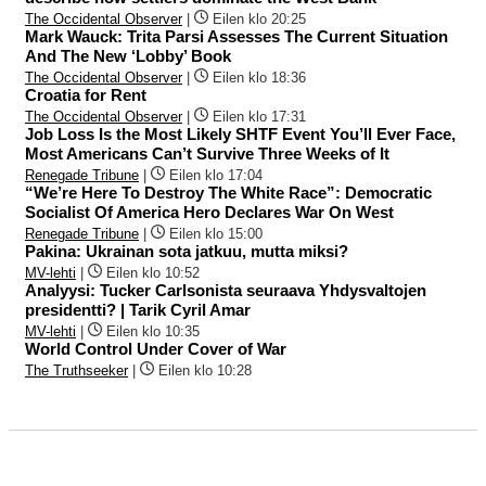
The Occidental Observer
|
Eilen klo 20:25
Mark Wauck: Trita Parsi Assesses The Current Situation
And The New ‘Lobby’ Book
The Occidental Observer
|
Eilen klo 18:36
Croatia for Rent
The Occidental Observer
|
Eilen klo 17:31
Job Loss Is the Most Likely SHTF Event You’ll Ever Face,
Most Americans Can’t Survive Three Weeks of It
Renegade Tribune
|
Eilen klo 17:04
“We’re Here To Destroy The White Race”: Democratic
Socialist Of America Hero Declares War On West
Renegade Tribune
|
Eilen klo 15:00
Pakina: Ukrainan sota jatkuu, mutta miksi?
MV-lehti
|
Eilen klo 10:52
Analyysi: Tucker Carlsonista seuraava Yhdysvaltojen
presidentti? | Tarik Cyril Amar
MV-lehti
|
Eilen klo 10:35
World Control Under Cover of War
The Truthseeker
|
Eilen klo 10:28