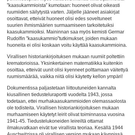
”kaasukammioista” kumotaan: huoneet olivat oikeasti
ruumiiden säilytystä varten. Jäljelle jääneet asiakirjat
osoittavat, etteivät huoneet olisi edes soveltuneet
suurien ihmismäärien surmaamiseen tarkoitetuiksi
kaasukammioiksi. Maininnan saa myös kemisti Germar
Rudolfin ”kaasukammio”tutkimukset, joiden mukaan
huoneita ei olisi koskaan voitu käyttää kaasukammioina.
Virallisen historiankirjoituksen mukaan ruumiit poltettiin
krematorioissa. Yksinkertainen matematiikka kuitenkin
osoittaa, etteivät uunit olisi kyenneet polttamaan väitettyä
ruumismäärää, vaikka niitä olisi käytetty kellon ympäri!
Dokumentissa paljastetaan liittoutuneiden kannalta
kiusallinen tiedusteluraportti vuodelta 1943, jossa
todetaan, ettei murhakaasukammioiden olemassaolosta
ole todisteita. Virallisen historiankirjoituksen mukaan
murhaamiseen käytetyt leirit olivat toiminnassa vuosina
1941-45. Tiedustelukoneiden leireiltä ottamat
ilmakuvatkaan eivät tue virallista teoriaa. Kesällä 1944
Auschwitzissa oli virallisen version mukaan käynnissä