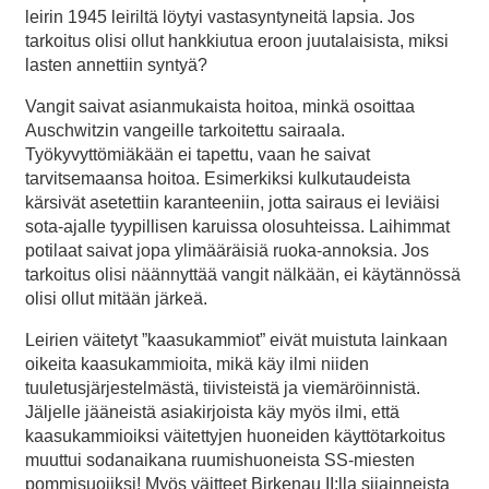
leirin 1945 leiriltä löytyi vastasyntyneitä lapsia. Jos
tarkoitus olisi ollut hankkiutua eroon juutalaisista, miksi
lasten annettiin syntyä?
Vangit saivat asianmukaista hoitoa, minkä osoittaa
Auschwitzin vangeille tarkoitettu sairaala.
Työkyvyttömiäkään ei tapettu, vaan he saivat
tarvitsemaansa hoitoa. Esimerkiksi kulkutaudeista
kärsivät asetettiin karanteeniin, jotta sairaus ei leviäisi
sota-ajalle tyypillisen karuissa olosuhteissa. Laihimmat
potilaat saivat jopa ylimääräisiä ruoka-annoksia. Jos
tarkoitus olisi näännyttää vangit nälkään, ei käytännössä
olisi ollut mitään järkeä.
Leirien väitetyt ”kaasukammiot” eivät muistuta lainkaan
oikeita kaasukammioita, mikä käy ilmi niiden
tuuletusjärjestelmästä, tiivisteistä ja viemäröinnistä.
Jäljelle jääneistä asiakirjoista käy myös ilmi, että
kaasukammioiksi väitettyjen huoneiden käyttötarkoitus
muuttui sodanaikana ruumishuoneista SS-miesten
pommisuojiksi! Myös väitteet Birkenau II:lla sijainneista