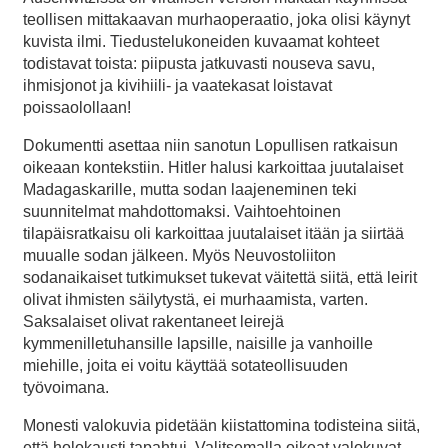
teollisen mittakaavan murhaoperaatio, joka olisi käynyt
kuvista ilmi. Tiedustelukoneiden kuvaamat kohteet
todistavat toista: piipusta jatkuvasti nouseva savu,
ihmisjonot ja kivihiili- ja vaatekasat loistavat
poissaolollaan!
Dokumentti asettaa niin sanotun Lopullisen ratkaisun
oikeaan kontekstiin. Hitler halusi karkoittaa juutalaiset
Madagaskarille, mutta sodan laajeneminen teki
suunnitelmat mahdottomaksi. Vaihtoehtoinen
tilapäisratkaisu oli karkoittaa juutalaiset itään ja siirtää
muualle sodan jälkeen. Myös Neuvostoliiton
sodanaikaiset tutkimukset tukevat väitettä siitä, että leirit
olivat ihmisten säilytystä, ei murhaamista, varten.
Saksalaiset olivat rakentaneet leirejä
kymmenilletuhansille lapsille, naisille ja vanhoille
miehille, joita ei voitu käyttää sotateollisuuden
työvoimana.
Monesti valokuvia pidetään kiistattomina todisteina siitä,
että holokausti tapahtui. Valitsemalla oikeat valokuvat