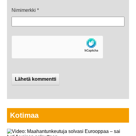
Nimimerkki
*
Kotimaa