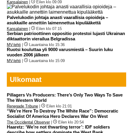
Kansalainen
|
Eilen klo 09:09
Palvelukodin johtaja anasti vaarallisia opioideja –
asukkaille annettiin laimennettua kipulääkettä
Kansalainen
|
Eilen klo 07:15
Serbian patrioottinen oppositio protestoi lujasti Ukrainan
diktaattorin vierailua Belgradissa
MV-lehti
|
Lauantaina klo 15:36
Ruotsi kouluttaa yli 9000 varusmiestä – Suurin luku
vuoden 2006 jälkeen
MV-lehti
|
Lauantaina klo 15:09
Ulkomaat
Pillagers Vs Producers: There’s Only Two Ways To Save
The Western World
Renegade Tribune
|
Eilen klo 21:01
“We’re Here To Destroy The White Race”: Democratic
Socialist Of America Hero Declares War On West
The Occidental Observer
|
Eilen klo 20:54
Haaretz: ‘We’re not thwarting terror’: IDF soldiers
describe how settlers dominate the West Bank