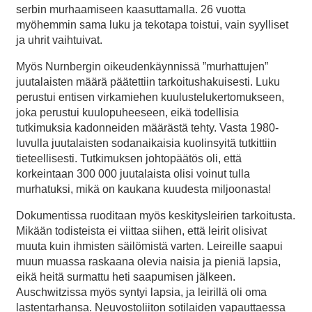
serbin murhaamiseen kaasuttamalla. 26 vuotta
myöhemmin sama luku ja tekotapa toistui, vain syylliset
ja uhrit vaihtuivat.
Myös Nurnbergin oikeudenkäynnissä ”murhattujen”
juutalaisten määrä päätettiin tarkoitushakuisesti. Luku
perustui entisen virkamiehen kuulustelukertomukseen,
joka perustui kuulopuheeseen, eikä todellisia
tutkimuksia kadonneiden määrästä tehty. Vasta 1980-
luvulla juutalaisten sodanaikaisia kuolinsyitä tutkittiin
tieteellisesti. Tutkimuksen johtopäätös oli, että
korkeintaan 300 000 juutalaista olisi voinut tulla
murhatuksi, mikä on kaukana kuudesta miljoonasta!
Dokumentissa ruoditaan myös keskitysleirien tarkoitusta.
Mikään todisteista ei viittaa siihen, että leirit olisivat
muuta kuin ihmisten säilömistä varten. Leireille saapui
muun muassa raskaana olevia naisia ja pieniä lapsia,
eikä heitä surmattu heti saapumisen jälkeen.
Auschwitzissa myös syntyi lapsia, ja leirillä oli oma
lastentarhansa. Neuvostoliiton sotilaiden vapauttaessa