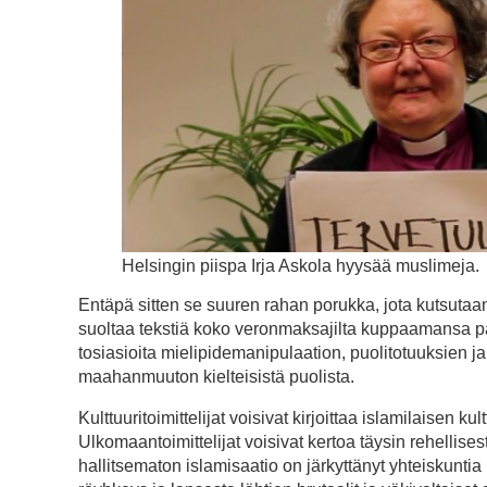
Helsingin piispa Irja Askola hyysää muslimeja.
Entäpä sitten se suuren rahan porukka, jota kutsutaan 
suoltaa tekstiä koko veronmaksajilta kuppaamansa pa
tosiasioita mielipidemanipulaation, puolitotuuksien ja
maahanmuuton kielteisistä puolista.
Kulttuuritoimittelijat voisivat kirjoittaa islamilaisen 
Ulkomaantoimittelijat voisivat kertoa täysin rehellis
hallitsematon islamisaatio on järkyttänyt yhteiskuntia