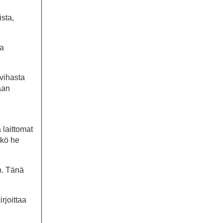
sta,
ta
vihasta
aan
 laittomat
tkö he
n. Tänä
rjoittaa