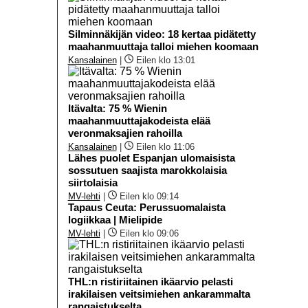
Silminnäkijän video: 18 kertaa pidätetty
maahanmuuttaja talloi miehen koomaan
Kansalainen
|
Eilen klo 13:01
Itävalta: 75 % Wienin
maahanmuuttajakodeista elää
veronmaksajien rahoilla
Kansalainen
|
Eilen klo 11:06
Lähes puolet Espanjan ulomaisista
sossutuen saajista marokkolaisia
siirtolaisia
MV-lehti
|
Eilen klo 09:14
Tapaus Ceuta: Perussuomalaista
logiikkaa | Mielipide
MV-lehti
|
Eilen klo 09:06
THL:n ristiriitainen ikäarvio pelasti
irakilaisen veitsimiehen ankarammalta
rangaistukselta