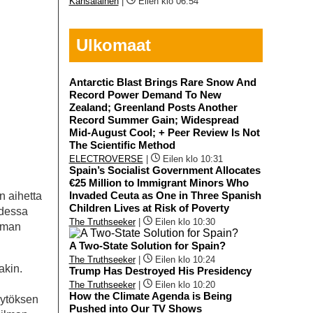
Kansalainen
|
Eilen klo 06:54
Ulkomaat
Antarctic Blast Brings Rare Snow And
Record Power Demand To New
Zealand; Greenland Posts Another
Record Summer Gain; Widespread
Mid-August Cool; + Peer Review Is Not
The Scientific Method
ELECTROVERSE
|
Eilen klo 10:31
Spain’s Socialist Government Allocates
€25 Million to Immigrant Minors Who
Invaded Ceuta as One in Three Spanish
n aihetta
Children Lives at Risk of Poverty
odessa
The Truthseeker
|
Eilen klo 10:30
toman
A Two-State Solution for Spain?
The Truthseeker
|
Eilen klo 10:24
akin.
Trump Has Destroyed His Presidency
The Truthseeker
|
Eilen klo 10:20
How the Climate Agenda is Being
äytöksen
Pushed into Our TV Shows