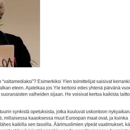
“valtamediaksi”? Esimerkiksi Ylen toimittelijat saisivat kerranki
lkan eteen. Ajatelkaa jos Yle kertoisi edes yhtenä päivänä vu
 suoranaisten valheiden sijaan. He voisivat kertoa kaikista lait
kulttuurin synkistä opetuksista, jotka kuuluvat uskontoon nykyaikan
esti, millaisessa kaaoksessa muut Euroopan maat ovat, ja kuinka
 lähes kaikilla sen tasoilla. Äärimuslimien ylpeät vaatimukset, k