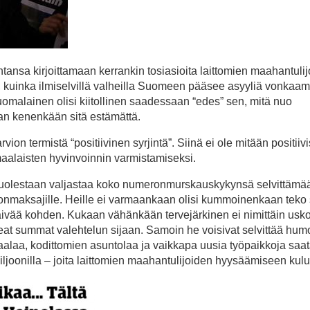
ntansa kirjoittamaan kerrankin tosiasioita laittomien maahantuli
a, kuinka ilmiselvillä valheilla Suomeen pääsee asyyliä vonkaa
uomalainen olisi kiitollinen saadessaan “edes” sen, mitä nuo
han kenenkään sitä estämättä.
on termistä “positiivinen syrjintä”. Siinä ei ole mitään positiivi
aalaisten hyvinvoinnin varmistamiseksi.
at puolestaan valjastaa koko numeronmurskauskykynsä selvittämä
nmaksajille. Heille ei varmaankaan olisi kummoinenkaan teko s
ivää kohden. Kukaan vähänkään tervejärkinen ei nimittäin usko
keat summat valehtelun sijaan. Samoin he voisivat selvittää humo
alaa, kodittomien asuntolaa ja vaikkapa uusia työpaikkoja saat
miljoonilla – joita laittomien maahantulijoiden hyysäämiseen kulu