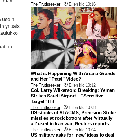
 ilman
The Truthseeker
|
Eilen klo 10:16
a usein
 yrittäisi
 taulukko
aation
What is Happening With Ariana Grande
and Her “Petal” Video?
The Truthseeker
|
Eilen klo 10:12
Col. Larry Wilkerson: Breaking: Yemen
Strikes Saudi Airport – “Sensitive
Target” Hit
The Truthseeker
|
Eilen klo 10:08
US stocks of ATACMS, Precision Strike
missiles at rock bottom after ‘virtually
all’ used in Iran war, Reuters reports
The Truthseeker
|
Eilen klo 10:04
US military asks for ‘new’ ideas to deal