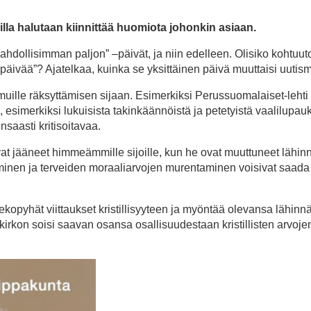
oilla halutaan kiinnittää huomiota johonkin asiaan.
 mahdollisimman paljon” –päivät, ja niin edelleen. Olisiko kohtuut
 päivää”? Ajatelkaa, kuinka se yksittäinen päivä muuttaisi uutis
ä muille räksyttämisen sijaan. Esimerkiksi Perussuomalaiset-lehti 
esimerkiksi lukuisista takinkäännöistä ja petetyistä vaalilupauk
nsaasti kritisoitavaa.
ovat jääneet himmeämmille sijoille, kun he ovat muuttuneet lähi
täminen ja terveiden moraaliarvojen murentaminen voisivat saada
tekopyhät viittaukset kristillisyyteen ja myöntää olevansa lähinn
irkon soisi saavan osansa osallisuudestaan kristillisten arvoje