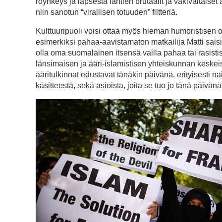
röyhkeys ja lapsesta lähtien brutaalit ja väkivaltais
niin sanotun “virallisen totuuden” filtteriä.
Kulttuuripuoli voisi ottaa myös hieman humoristisen ot
esimerkiksi pahaa-aavistamaton matkailija Matti sais
olla oma suomalainen itsensä vailla pahaa tai rasistis
länsimaisen ja ääri-islamistisen yhteiskunnan keskeisis
ääritulkinnat edustavat tänäkin päivänä, erityisesti n
käsitteestä, sekä asioista, joita se tuo jo tänä päivän