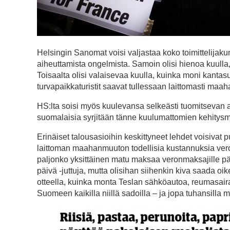
Helsingin Sanomat voisi valjastaa koko toimittelijaku
aiheuttamista ongelmista. Samoin olisi hienoa kuull
Toisaalta olisi valaisevaa kuulla, kuinka moni kantas
turvapaikkaturistit saavat tullessaan laittomasti maa
HS:lta soisi myös kuulevansa selkeästi tuomitsevan arvi
suomalaisia syrjitään tänne kuulumattomien kehitysm
Erinäiset talousasioihin keskittyneet lehdet voisiv
laittoman maahanmuuton todellisia kustannuksia vero
paljonko yksittäinen matu maksaa veronmaksajille pä
päivä -juttuja, mutta olisihan siihenkin kiva saada oi
otteella, kuinka monta Teslan sähköautoa, reumasaira
Suomeen kaikilla niillä sadoilla – ja jopa tuhansilla 