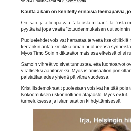
2641 Näyttökerrat
8 Kommenttia
Kautta aikain on kehitelty erinäisiä teemapäiviä, j
On isän- ja äitienpäivää, ”älä osta mitään”- tai ”osta
pyytää tai jopa vaatia “totuudenmukaisen uutisoinnin
Puoluelehdet voisivat harrastaa tervettä itsekritiikki
kerrankin antaa kritiikkiä oman puolueensa synneistä, 
Myös Timo Soinin diktaattorimaisissa elkeissä olisi ru
Samoin vihreät voisivat tunnustaa, että luontoarvot 
viralliseksi äänitorveksi. Myös islamisaation pönkit
palstatilaa edes yhtenä päivänä vuodessa.
Kristillisdemokraatit puolestaan voisivat heittää pois 
Kokoomuksen uskonnollinen alajaosto. Myös ev.lut. -k
turmeluksessa ja islamisaation kiihdyttämisessä.