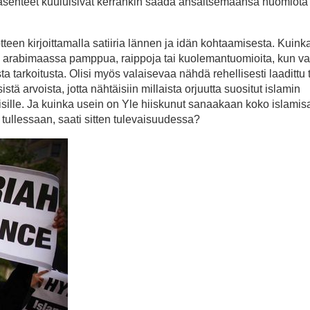
et asenteet kuuluisivat kerrankin saada ansaitsemaansa huomiota
teen kirjoittamalla satiiria lännen ja idän kohtaamisesta. Kuink
i arabimaassa pamppua, raippoja tai kuolemantuomioita, kun vain
ta tarkoitusta. Olisi myös valaisevaa nähdä rehellisesti laadittu
tä arvoista, jotta nähtäisiin millaista orjuutta suositut islamin
aisille. Ja kuinka usein on Yle hiiskunut sanaakaan koko islamis
ä tullessaan, saati sitten tulevaisuudessa?