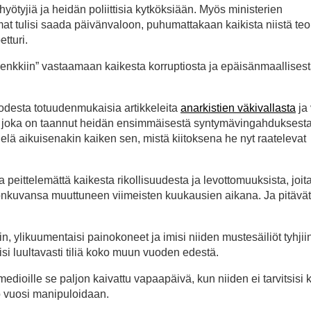
hyötyjiä ja heidän poliittisia kytköksiään. Myös ministerien
at tulisi saada päivänvaloon, puhumattakaan kaikista niistä teoi
tturi.
penkkiin” vastaamaan kaikesta korruptiosta ja epäisänmaallises
odesta totuudenmukaisia artikkeleita
anarkistien väkivallasta
ja 
aa, joka on taannut heidän ensimmäisestä syntymävingahduksest
elä aikuisenakin kaiken sen, mistä kiitoksena he nyt raatelevat
peittelemättä kaikesta rikollisuudesta ja levottomuuksista, joita
yönkuvansa muuttuneen viimeisten kuukausien aikana. Ja pitävä
n, ylikuumentaisi painokoneet ja imisi niiden mustesäiliöt tyhjii
si luultavasti tiliä koko muun vuoden edestä.
dioille se paljon kaivattu vapaapäivä, kun niiden ei tarvitsisi ki
ko vuosi manipuloidaan.