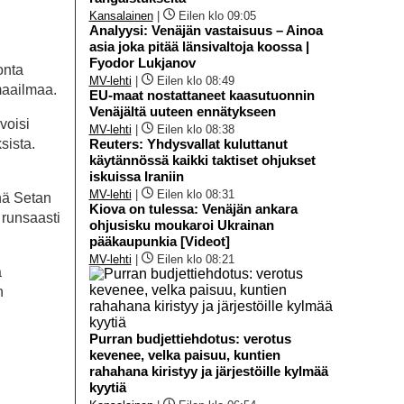
Kansalainen
|
Eilen klo 09:05
Analyysi: Venäjän vastaisuus – Ainoa
asia joka pitää länsivaltoja koossa |
Fyodor Lukjanov
onta
MV-lehti
|
Eilen klo 08:49
maailmaa.
EU-maat nostattaneet kaasutuonnin
Venäjältä uuteen ennätykseen
voisi
MV-lehti
|
Eilen klo 08:38
sista.
Reuters: Yhdysvallat kuluttanut
käytännössä kaikki taktiset ohjukset
iskuissa Iraniin
MV-lehti
|
Eilen klo 08:31
nnä Setan
Kiova on tulessa: Venäjän ankara
 runsaasti
ohjusisku moukaroi Ukrainan
pääkaupunkia [Videot]
MV-lehti
|
Eilen klo 08:21
ä
n
Purran budjettiehdotus: verotus
kevenee, velka paisuu, kuntien
rahahana kiristyy ja järjestöille kylmää
kyytiä