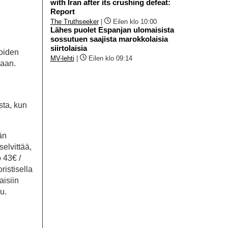
with Iran after its crushing defeat:
Report
The Truthseeker
|
Eilen klo 10:00
Lähes puolet Espanjan ulomaisista
sossutuen saajista marokkolaisia
siirtolaisia
joiden
MV-lehti
|
Eilen klo 09:14
maan.
sta, kun
än
elvittää,
 43€ /
ristisella
aisiin
u.