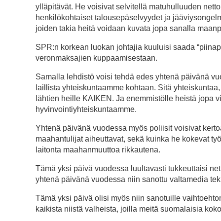
ylläpitävät. He voisivat selvitellä matuhulluuden netto
henkilökohtaiset talousepäselvyydet ja jääviysongelm
joiden takia heitä voidaan kuvata jopa sanalla maanpe
SPR:n korkean luokan johtajia kuuluisi saada “piina
veronmaksajien kuppaamisestaan.
Samalla lehdistö voisi tehdä edes yhtenä päivänä vu
laillista yhteiskuntaamme kohtaan. Sitä yhteiskunt
lähtien heille KAIKEN. Ja enemmistölle heistä jopa vi
hyvinvointiyhteiskuntaamme.
Yhtenä päivänä vuodessa myös poliisit voisivat kertoa 
maahantulijat aiheuttavat, sekä kuinka he kokevat t
laitonta maahanmuuttoa rikkautena.
Tämä yksi päivä vuodessa luultavasti tukkeuttaisi neti
yhtenä päivänä vuodessa niin sanottu valtamedia teki
Tämä yksi päivä olisi myös niin sanotuille vaihtoehtome
kaikista niistä valheista, joilla meitä suomalaisia ko