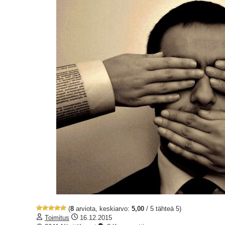
(
8
arviota, keskiarvo:
5,00
/ 5 tähteä 5)
Toimitus
16.12.2015