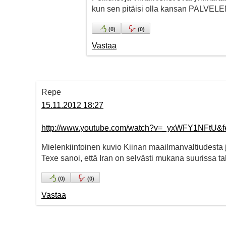
kun sen pitäisi olla kansan PALVEL
(
0
)
(
0
)
Vastaa
Repe
15.11.2012 18:27
http://www.youtube.com/watch?v=_yxWFY1NFtU&fe
Mielenkiintoinen kuvio Kiinan maailmanvaltiudesta j
Texe sanoi, että Iran on selvästi mukana suurissa ta
(
0
)
(
0
)
Vastaa