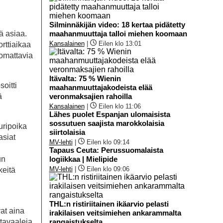
Silminnäkijän video: 18 kertaa pidätetty
ä asiaa.
maahanmuuttaja talloi miehen koomaan
Kansalainen
|
Eilen klo 13:01
orttiaikaa
omattavia
Itävalta: 75 % Wienin
oitti
maahanmuuttajakodeista elää
ä
veronmaksajien rahoilla
Kansalainen
|
Eilen klo 11:06
Lähes puolet Espanjan ulomaisista
sossutuen saajista marokkolaisia
uripoika
siirtolaisia
asiat
MV-lehti
|
Eilen klo 09:14
Tapaus Ceuta: Perussuomalaista
un
logiikkaa | Mielipide
MV-lehti
|
Eilen klo 09:06
keitä
THL:n ristiriitainen ikäarvio pelasti
at aina
irakilaisen veitsimiehen ankarammalta
tavaaleja
rangaistukselta