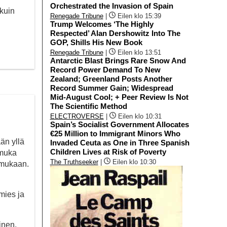
Orchestrated the Invasion of Spain
 kuin
Renegade Tribune
|
Eilen klo 15:39
Trump Welcomes ‘The Highly
Respected’ Alan Dershowitz Into The
GOP, Shills His New Book
Renegade Tribune
|
Eilen klo 13:51
Antarctic Blast Brings Rare Snow And
Record Power Demand To New
Zealand; Greenland Posts Another
Record Summer Gain; Widespread
Mid-August Cool; + Peer Review Is Not
The Scientific Method
ELECTROVERSE
|
Eilen klo 10:31
Spain’s Socialist Government Allocates
€25 Million to Immigrant Minors Who
än yllä
Invaded Ceuta as One in Three Spanish
Children Lives at Risk of Poverty
 muka
The Truthseeker
|
Eilen klo 10:30
 mukaan.
mies ja
inen,