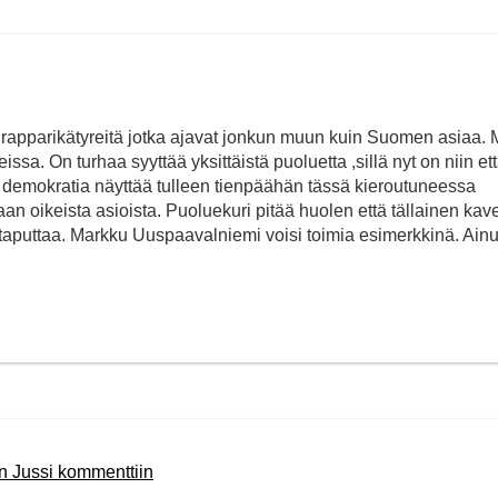
n rapparikätyreitä jotka ajavat jonkun muun kuin Suomen asiaa.
issa. On turhaa syyttää yksittäistä puoluetta ,sillä nyt on niin ett
 demokratia näyttää tulleen tienpäähän tässä kieroutuneessa
n oikeista asioista. Puoluekuri pitää huolen että tällainen kave
ä taputtaa. Markku Uuspaavalniemi voisi toimia esimerkkinä. Ainu
n Jussi kommenttiin