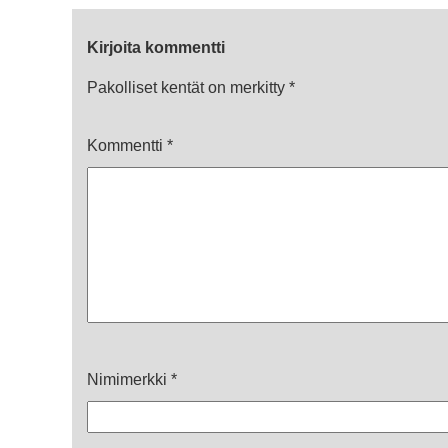
Kirjoita kommentti
Pakolliset kentät on merkitty
*
Kommentti
*
Nimimerkki
*