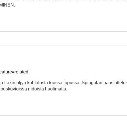
EMINEN.
ature=related
a Irakin öljyn kohtalosta tuossa lopussa. Spingolan haastattelu
louskuvioissa riidoista huolimatta.