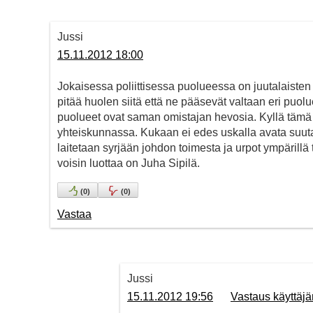
Jussi
15.11.2012 18:00
Jokaisessa poliittisessa puolueessa on juutalaiste
pitää huolen siitä että ne pääsevät valtaan eri puolue
puolueet ovat saman omistajan hevosia. Kyllä tämä
yhteiskunnassa. Kukaan ei edes uskalla avata suutaa
laitetaan syrjään johdon toimesta ja urpot ympärill
voisin luottaa on Juha Sipilä.
(
0
)
(
0
)
Vastaa
Jussi
15.11.2012 19:56
Vastaus käyttäjä