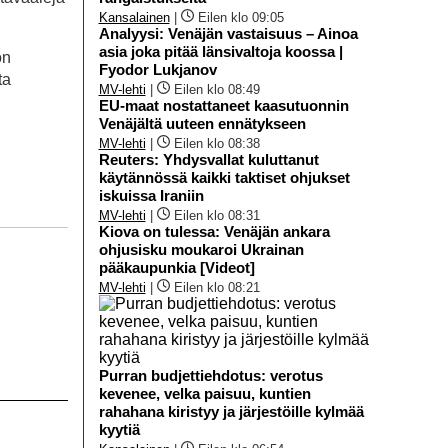
Kansalainen
|
Eilen klo 09:05
Analyysi: Venäjän vastaisuus – Ainoa
asia joka pitää länsivaltoja koossa |
on
Fyodor Lukjanov
ta
MV-lehti
|
Eilen klo 08:49
EU-maat nostattaneet kaasutuonnin
Venäjältä uuteen ennätykseen
MV-lehti
|
Eilen klo 08:38
Reuters: Yhdysvallat kuluttanut
käytännössä kaikki taktiset ohjukset
iskuissa Iraniin
MV-lehti
|
Eilen klo 08:31
Kiova on tulessa: Venäjän ankara
ohjusisku moukaroi Ukrainan
pääkaupunkia [Videot]
MV-lehti
|
Eilen klo 08:21
Purran budjettiehdotus: verotus
kevenee, velka paisuu, kuntien
rahahana kiristyy ja järjestöille kylmää
kyytiä