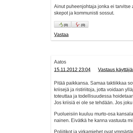
Ainut puheenjohtaja jonka ei tarvitse a
skepot ja kommunisti sossut.
(
0
)
(
0
)
Vastaa
Aatos
15.11.2012 23:04
Vastaus käyttäjä
Pitää paikkansa. Samaa taktiikkaa so
kriisejä ja ristiriitoja, jotta voidaan
toteuttaa ja todellisuudessa hoidet
Jos kriisiä ei ole se tehdään. Jos jok
Puolueisiin kuuluu murto-osa kansalais
nainen. Eivätkä he kanna vastuuta mist
Poliitikot ja virkamiehet ovat ymmärtä