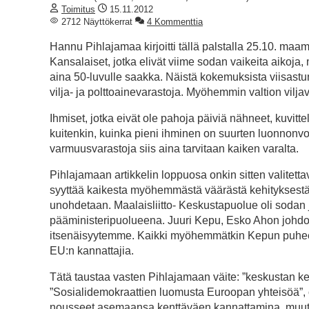
Toimitus
15.11.2012
2712 Näyttökerrat
4 Kommenttia
Hannu Pihlajamaa kirjoitti tällä palstalla 25.10. maam
Kansalaiset, jotka elivät viime sodan vaikeita aikoja, m
aina 50-luvulle saakka. Näistä kokemuksista viisast
vilja- ja polttoainevarastoja. Myöhemmin valtion viljava
Ihmiset, jotka eivät ole pahoja päiviä nähneet, kuvitte
kuitenkin, kuinka pieni ihminen on suurten luonnonvoimi
varmuusvarastoja siis aina tarvitaan kaiken varalta.
Pihlajamaan artikkelin loppuosa onkin sitten valitetta
syyttää kaikesta myöhemmästä väärästä kehityksestä m
unohdetaan. Maalaisliitto- Keskustapuolue oli sod
pääministeripuolueena. Juuri Kepu, Esko Ahon johdo
itsenäisyytemme. Kaikki myöhemmätkin Kepun puheenjo
EU:n kannattajia.
Tätä taustaa vasten Pihlajamaan väite: ”keskustan 
”Sosialidemokraattien luomusta Euroopan yhteisöä”, 
nousseet asemaansa kenttäväen kannattamina, muute