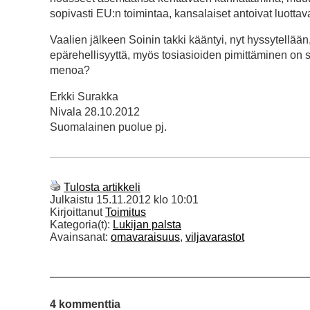
sopivasti EU:n toimintaa, kansalaiset antoivat luotta
Vaalien jälkeen Soinin takki kääntyi, nyt hyssytellään,
epärehellisyyttä, myös tosiasioiden pimittäminen on s
menoa?
Erkki Surakka
Nivala 28.10.2012
Suomalainen puolue pj.
Tulosta artikkeli
Julkaistu
15.11.2012 klo 10:01
Kirjoittanut
Toimitus
Kategoria(t):
Lukijan palsta
Avainsanat:
omavaraisuus
,
viljavarastot
4 kommenttia