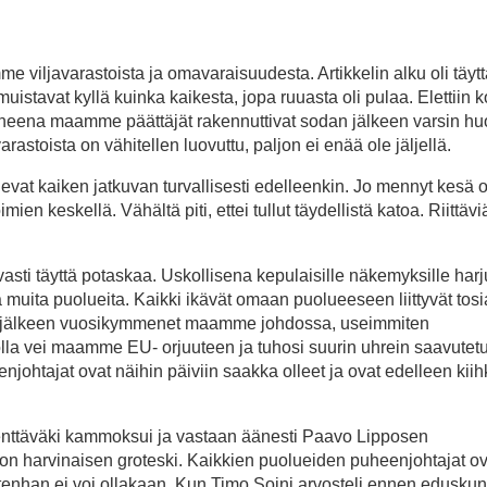
me viljavarastoista ja omavaraisuudesta. Artikkelin alku oli täytt
uistavat kyllä kuinka kaikesta, jopa ruuasta oli pulaa. Elettiin k
uneena maamme päättäjät rakennuttivat sodan jälkeen varsin hu
rastoista on vähitellen luovuttu, paljon ei enää ole jäljellä.
levat kaiken jatkuvan turvallisesti edelleenkin. Jo mennyt kesä os
en keskellä. Vähältä piti, ettei tullut täydellistä katoa. Riittävi
vasti täyttä potaskaa. Uskollisena kepulaisille näkemyksille harj
uita puolueita. Kaikki ikävät omaan puolueeseen liittyvät tosi
an jälkeen vuosikymmenet maamme johdossa, useimmiten
lla vei maamme EU- orjuuteen ja tuhosi suurin uhrein saavutet
htajat ovat näihin päiviin saakka olleet ja ovat edelleen kiih
kenttäväki kammoksui ja vastaan äänesti Paavo Lipposen
on harvinaisen groteski. Kaikkien puolueiden puheenjohtajat ov
nhan ei voi ollakaan. Kun Timo Soini arvosteli ennen eduskun