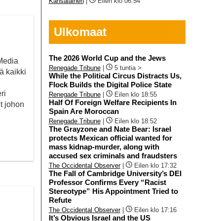
Kansalainen
|
Eilen klo 06:54
Ulkomaat
The 2026 World Cup and the Jews
 Media
Renegade Tribune
|
5 tuntia >
ä kaikki
While the Political Circus Distracts Us,
Flock Builds the Digital Police State
ri
Renegade Tribune
|
Eilen klo 18:55
Half Of Foreign Welfare Recipients In
t johon
Spain Are Moroccan
Renegade Tribune
|
Eilen klo 18:52
The Grayzone and Nate Bear: Israel
protects Mexican official wanted for
mass kidnap-murder, along with
accused sex criminals and fraudsters
The Occidental Observer
|
Eilen klo 17:32
The Fall of Cambridge University’s DEI
Professor Confirms Every “Racist
Stereotype” His Appointment Tried to
Refute
The Occidental Observer
|
Eilen klo 17:16
It’s Obvious Israel and the US