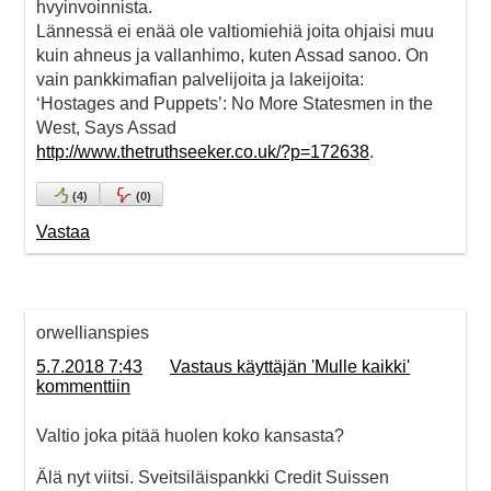
hvyinvoinnista.
Lännessä ei enää ole valtiomiehiä joita ohjaisi muu
kuin ahneus ja vallanhimo, kuten Assad sanoo. On
vain pankkimafian palvelijoita ja lakeijoita:
‘Hostages and Puppets’: No More Statesmen in the
West, Says Assad
http://www.thetruthseeker.co.uk/?p=172638
.
(
4
)
(
0
)
Vastaa
orwellianspies
5.7.2018 7:43
Vastaus käyttäjän 'Mulle kaikki'
kommenttiin
Valtio joka pitää huolen koko kansasta?
Älä nyt viitsi. Sveitsiläispankki Credit Suissen