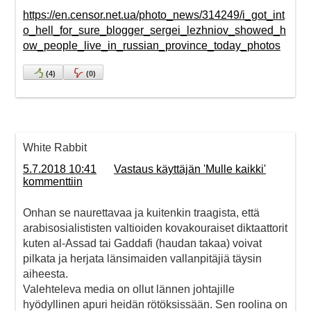
https://en.censor.net.ua/photo_news/314249/i_got_int
o_hell_for_sure_blogger_sergei_lezhniov_showed_h
ow_people_live_in_russian_province_today_photos
(
4
)
(
0
)
White Rabbit
5.7.2018 10:41
Vastaus käyttäjän 'Mulle kaikki'
kommenttiin
Onhan se naurettavaa ja kuitenkin traagista, että
arabisosialististen valtioiden kovakouraiset diktaattorit
kuten al-Assad tai Gaddafi (haudan takaa) voivat
pilkata ja herjata länsimaiden vallanpitäjiä täysin
aiheesta.
Valehteleva media on ollut lännen johtajille
hyödyllinen apuri heidän rötöksissään. Sen roolina on