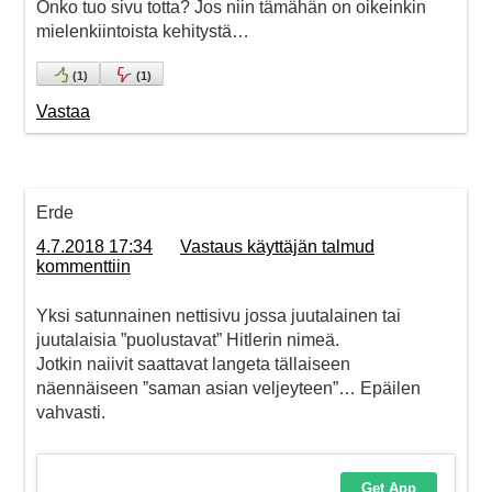
Onko tuo sivu totta? Jos niin tämähän on oikeinkin
mielenkiintoista kehitystä…
(
1
)
(
1
)
Vastaa
Erde
4.7.2018 17:34
Vastaus käyttäjän talmud
kommenttiin
Yksi satunnainen nettisivu jossa juutalainen tai
juutalaisia ”puolustavat” Hitlerin nimeä.
Jotkin naiivit saattavat langeta tällaiseen
näennäiseen ”saman asian veljeyteen”… Epäilen
vahvasti.