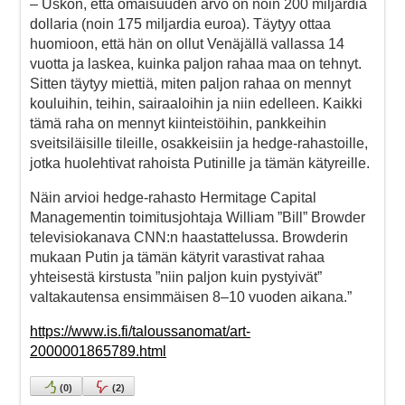
– Uskon, että omaisuuden arvo on noin 200 miljardia
dollaria (noin 175 miljardia euroa). Täytyy ottaa
huomioon, että hän on ollut Venäjällä vallassa 14
vuotta ja laskea, kuinka paljon rahaa maa on tehnyt.
Sitten täytyy miettiä, miten paljon rahaa on mennyt
kouluihin, teihin, sairaaloihin ja niin edelleen. Kaikki
tämä raha on mennyt kiinteistöihin, pankkeihin
sveitsiläisille tileille, osakkeisiin ja hedge-rahastoille,
jotka huolehtivat rahoista Putinille ja tämän kätyreille.
Näin arvioi hedge-rahasto Hermitage Capital
Managementin toimitusjohtaja William ”Bill” Browder
televisiokanava CNN:n haastattelussa. Browderin
mukaan Putin ja tämän kätyrit varastivat rahaa
yhteisestä kirstusta ”niin paljon kuin pystyivät”
valtakautensa ensimmäisen 8–10 vuoden aikana.”
https://www.is.fi/taloussanomat/art-
2000001865789.html
(
0
)
(
2
)