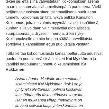
tekee se, että siinä vahvistetaan Kokoomuksen asema
maamme suomalaisvihamielisimpänä puolueena. Vielä
neljännesvuosisata sitten isänmaallisena puolueena
tunnettu Kokoomus on tätä nykyä pelkkä Kansaton
Kokoomus, joka on valmis myymään vaikka isoäitinsä,
kunhan sillä voidaan vain miellyttää globlalistista
suurpääomaa ja Brysselin herroja. Siksi nyky-
Kokoomukselle on niin helppo säätää orwellilaisia
sortolakeja kansallisen edun puolustajia vastaan.
Tällä kertaa kokoomuslaista kansanpetturuutta edustivat
puolueen punavihreä sisäministeri
Kai Mykkänen
ja
vänrikki nappulana tunnettu oikeusministeri
Kai
Häkkänen:
Asiaa Lännen Medialle kommentoinut
sisäministeri Kai Mykkänen (kok.) on jo
ryhtynyt selvittämään poliisia koskevan
lainsäädännön täsmentämisen tarpeita.
Hänen mukaansa vihapuhetoiminta on
ilmiönä selvästi laaja yhteiskunnallinen