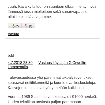
Juuh. Ikävä kyllä tuohon suuntaan ollaan menty myös
lännessä jossa mielipiteen sekä sananvapaus on
ollut keskeisiä arvojamme.
(
7
)
(
0
)
Vastaa
bdd
4.7.2018 23:30
Vastaus käyttäjän G.Orwellin
kommenttiin
Tulevaisuudessa yhä paremmat tekoälysovellukset
seuraavat nettiliikennettä ja kuuntelevat keskusteluja.
Kasvojen tunnistusta hyödynnetään kaikkialla.
Vuonna 1989 Stasin palveluksessa oli 91000 henkeä.
Uuden tekniikan ansiosta paljon parempaan