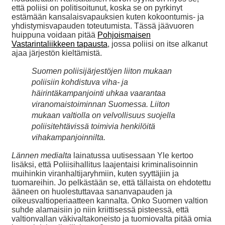
että poliisi on politisoitunut, koska se on pyrkinyt
estämään kansalaisvapauksien kuten kokoontumis- ja
yhdistymisvapauden toteutumista. Tässä jäävuoren
huippuna voidaan pitää
Pohjoismaisen
Vastarintaliikkeen
tapausta
, jossa poliisi on itse alkanut
ajaa järjestön kieltämistä.
Suomen poliisijärjestöjen liiton mukaan
poliisiin kohdistuva viha- ja
häirintäkampanjointi uhkaa vaarantaa
viranomaistoiminnan Suomessa. Liiton
mukaan valtiolla on velvollisuus suojella
poliisitehtävissä toimivia henkilöitä
vihakampanjoinnilta.
Lännen medialta
lainatussa uutisessaan Yle kertoo
lisäksi, että Poliisihallitus laajentaisi kriminalisoinnin
muihinkin viranhaltijaryhmiin, kuten syyttäjiin ja
tuomareihin. Jo pelkästään se, että tällaista on ehdotettu
ääneen on huolestuttavaa sananvapauden ja
oikeusvaltioperiaatteen kannalta. Onko Suomen valtion
suhde alamaisiin jo niin kriittisessä pisteessä, että
valtionvallan väkivaltakoneisto ja tuomiovalta pitää omia