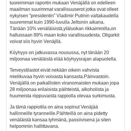
tuoreimman raportin mukaan Venäjällä on edelleen
maailman suurimmat varallisuuserot jotka ovat olleet
nykyisen ”presidentin” Vladimir Putinin valtakaudella
suuremmat kuin 1990-luvulla Jeltsinin aikana.
Tänään 10% venäläisistä,yläluokan rikkaimmilla,on
hallussaan 89% maan koko varallisuudesta. Oligarkit
voivat siis hyvin Venäjllä.
Köyhyys on jatkuvassa nousussa, nyt tänään 20
miljoonaa venäläistä elää köyhyysrajan alapuolella.
Terveystilastot eivät nekään oikein vahvista
mielikuvaa hyvin voivasta kansasta.Päinvastoin.
Venäjällä on paikallisten viranomaisten mukaan jopa
28 miljoonaa erilaisista päihteistä, alkoholista ja
huumeista riippuvaista rappiolla olevaa surkimusta.
Ja tämä rappiotila on aina sopinut Venäjää
hallinneille tyranneille.Päihteillä on aina pidetty
venäläistä kansaa tyhmänä, passiivisena ja siten
helpommin hallittavana.