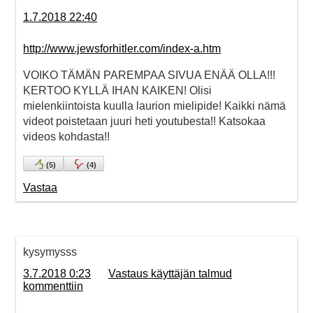
1.7.2018 22:40
http://www.jewsforhitler.com/index-a.htm
VOIKO TÄMÄN PAREMPAA SIVUA ENÄÄ OLLA!!!
KERTOO KYLLÄ IHAN KAIKEN! Olisi
mielenkiintoista kuulla laurion mielipide! Kaikki nämä
videot poistetaan juuri heti youtubesta!! Katsokaa
videos kohdasta!!
(
5
)
(
4
)
Vastaa
kysymysss
3.7.2018 0:23
Vastaus käyttäjän talmud
kommenttiin