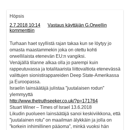
Höpsis
2.7.2018 10:14
Vastaus käyttäjän G.Orwellin
kommenttiin
Turhaan haet syyllistä rajan takaa kun se löytyy jo
omasta maastammekin joka on otettu kohti
orwellilaista etenevän EU:n vangiksi.
Venäjällä tilanne alkaa olla jo parempi kuin
rappeutuvassa ja totalitaarista liittovaltiota etenevässä
valittujen sionistirappareiden Deep State-Amerikassa
ja Euroopassa.
Israelin lainsäätäjä julistaa ”juutalaisen rodun”
ylemmyyttä
http://www.thetruthseeker.co.uk/?p=171764
Stuart Winer – Times of Israel 13.6.2018
Likudin puolueen lainsäätäjä sanoi keskiviikkona, että
”juutalainen rotu” on maailman älykkäin ja jolla on
”korkein inhimillinen pääoma”, minkä vuoksi hän