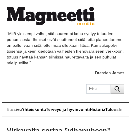
"Mitä yleisempi valhe, sitä suurempi kohu syntyy totuuden
puhumisesta. Ihmiset eivät suuttuneet siitä, että planeettamme
on pallo, vaan siitä, ettei maa ollutkaan litteä. Kun sukupolvi
toisensa jälkeen kiedotaan valheiden hienovaraiseen verkkoon,
totuus näyttää kansan silmissä naurettavalta ja sen puhujat
mielipuolilta."
Dresden James
Etusivu
Yhteiskunta
Terveys ja hyvinvointi
Historia
Talous
In Eng
Virkavalta sortaa ”vihapuheen”