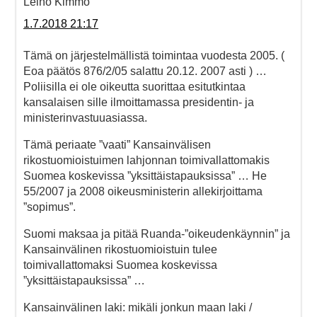
Leino Kimmo
1.7.2018 21:17
Tämä on järjestelmällistä toimintaa vuodesta 2005. (
Eoa päätös 876/2/05 salattu 20.12. 2007 asti ) …
Poliisilla ei ole oikeutta suorittaa esitutkintaa
kansalaisen sille ilmoittamassa presidentin- ja
ministerinvastuuasiassa.
Tämä periaate ”vaati” Kansainvälisen
rikostuomioistuimen lahjonnan toimivallattomakis
Suomea koskevissa ”yksittäistapauksissa” … He
55/2007 ja 2008 oikeusministerin allekirjoittama
”sopimus”.
Suomi maksaa ja pitää Ruanda-”oikeudenkäynnin” ja
Kansainvälinen rikostuomioistuin tulee
toimivallattomaksi Suomea koskevissa
”yksittäistapauksissa” …
Kansainvälinen laki: mikäli jonkun maan laki /