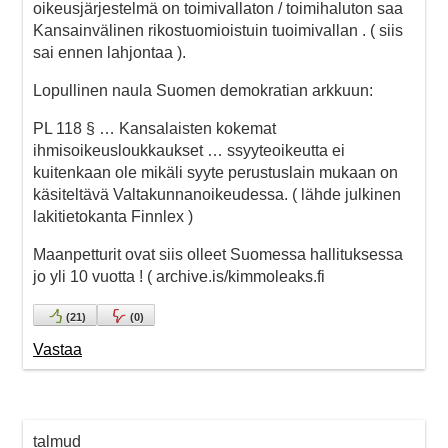
oikeusjärjestelmä on toimivallaton / toimihaluton saa
Kansainvälinen rikostuomioistuin tuoimivallan . ( siis
sai ennen lahjontaa ).
Lopullinen naula Suomen demokratian arkkuun:
PL 118 § … Kansalaisten kokemat
ihmisoikeusloukkaukset … ssyyteoikeutta ei
kuitenkaan ole mikäli syyte perustuslain mukaan on
käsiteltävä Valtakunnanoikeudessa. ( lähde julkinen
lakitietokanta Finnlex )
Maanpetturit ovat siis olleet Suomessa hallituksessa
jo yli 10 vuotta ! ( archive.is/kimmoleaks.fi
(
21
)
(
0
)
Vastaa
talmud