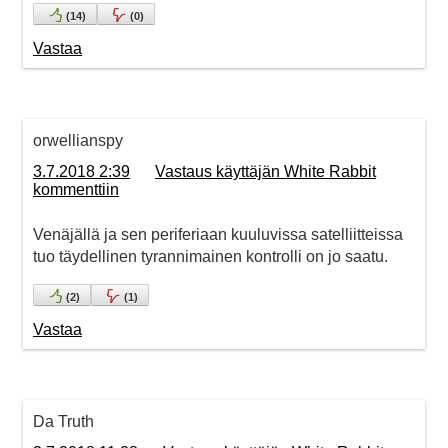
(
14
)
(
0
)
Vastaa
orwellianspy
3.7.2018 2:39
Vastaus käyttäjän White Rabbit
kommenttiin
Venäjällä ja sen periferiaan kuuluvissa satelliitteissa
tuo täydellinen tyrannimainen kontrolli on jo saatu.
(
2
)
(
1
)
Vastaa
Da Truth