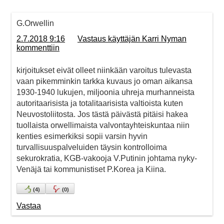
G.Orwellin
2.7.2018 9:16
Vastaus käyttäjän Karri Nyman
kommenttiin
kirjoitukset eivät olleet niinkään varoitus tulevasta
vaan pikemminkin tarkka kuvaus jo oman aikansa
1930-1940 lukujen, miljoonia uhreja murhanneista
autoritaarisista ja totalitaarisista valtioista kuten
Neuvostoliitosta. Jos tästä päivästä pitäisi hakea
tuollaista orwellimaista valvontayhteiskuntaa niin
kenties esimerkiksi sopii varsin hyvin
turvallisuuspalveluiden täysin kontrolloima
sekurokratia, KGB-vakooja V.Putinin johtama nyky-
Venäjä tai kommunistiset P.Korea ja Kiina.
(
4
)
(
0
)
Vastaa