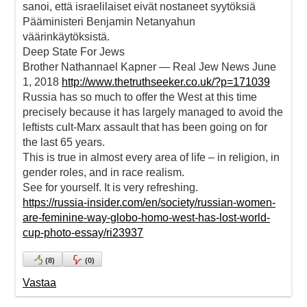
sanoi, että israelilaiset eivät nostaneet syytöksiä
Pääministeri Benjamin Netanyahun
väärinkäytöksistä.
Deep State For Jews
Brother Nathannael Kapner — Real Jew News June
1, 2018
http://www.thetruthseeker.co.uk/?p=171039
Russia has so much to offer the West at this time
precisely because it has largely managed to avoid the
leftists cult-Marx assault that has been going on for
the last 65 years.
This is true in almost every area of life – in religion, in
gender roles, and in race realism.
See for yourself. It is very refreshing.
https://russia-insider.com/en/society/russian-women-
are-feminine-way-globo-homo-west-has-lost-world-
cup-photo-essay/ri23937
(
8
)
(
0
)
Vastaa