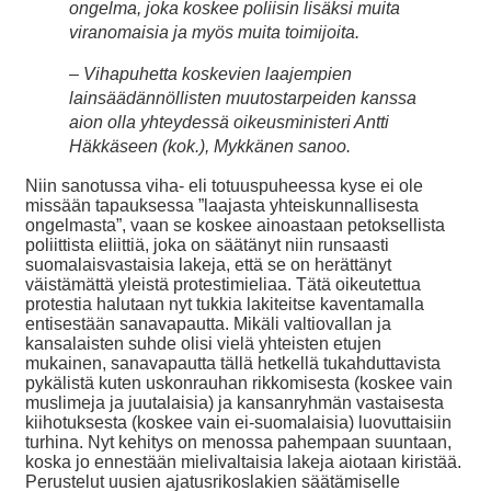
ongelma, joka koskee poliisin lisäksi muita
viranomaisia ja myös muita toimijoita.
– Vihapuhetta koskevien laajempien
lainsäädännöllisten muutostarpeiden kanssa
aion olla yhteydessä oikeusministeri Antti
Häkkäseen (kok.), Mykkänen sanoo.
Niin sanotussa viha- eli totuuspuheessa kyse ei ole
missään tapauksessa ”laajasta yhteiskunnallisesta
ongelmasta”, vaan se koskee ainoastaan petoksellista
poliittista eliittiä, joka on säätänyt niin runsaasti
suomalaisvastaisia lakeja, että se on herättänyt
väistämättä yleistä protestimieliaa. Tätä oikeutettua
protestia halutaan nyt tukkia lakiteitse kaventamalla
entisestään sanavapautta. Mikäli valtiovallan ja
kansalaisten suhde olisi vielä yhteisten etujen
mukainen, sanavapautta tällä hetkellä tukahduttavista
pykälistä kuten uskonrauhan rikkomisesta (koskee vain
muslimeja ja juutalaisia) ja kansanryhmän vastaisesta
kiihotuksesta (koskee vain ei-suomalaisia) luovuttaisiin
turhina. Nyt kehitys on menossa pahempaan suuntaan,
koska jo ennestään mielivaltaisia lakeja aiotaan kiristää.
Perustelut uusien ajatusrikoslakien säätämiselle