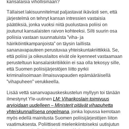
kansalaisia vihollisinaan?
Tällaiset lakisuunnitelmat paljastavat ikävästi sen, että
järjestelmä on tehnyt kansan intressien vastaisia
päätöksiä, jonka vuoksi niitä puolustava poliisi on
joutunut kansalaisten raivon kohteeksi. Silti suurin osa
poliisia vastaan suunnatuista ”viha- ja
häiriköintikampanjoista” on täysin laillista
sananavapauteen perustuvaa yhteiskuntakriittikkiä. Se,
että poliisi ja oikeuslaitos eivät ole kyenneet vastaamaan
perusteltuun kansalaiskritiikkiin ei saa olla tekosyy sille,
että Suomen poliisijärjestöjen liitto pyrkii
kriminalisoimaan ilmaisuvapauden epämääräisellä
”vihapuheen” verukkeella.
Lisää vettä sananvapauskeskustelun myllyyn toi tänään
ilmestynyt Yle-uutinen
LM: Viharikoslain toimivuus
arvioidaan uudelleen – Ministerit pitävät vihapuhetta
yhteiskunnallisena ongelmana
, jonka lopussa kerrotaan
myös edellä mainitusta Suomen poliisijärjestöjen liiton
vaatimuksesta. Poliittisesti mielenkiintoiseksi uutisjutun