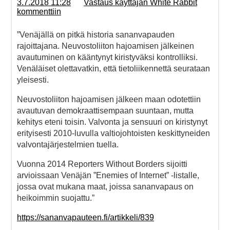
3.7.2018 11:28
Vastaus käyttäjän White Rabbit
kommenttiin
”Venäjällä on pitkä historia sananvapauden
rajoittajana. Neuvostoliiton hajoamisen jälkeinen
avautuminen on kääntynyt kiristyväksi kontrolliksi.
Venäläiset olettavatkin, että tietoliikennettä seurataan
yleisesti.
Neuvostoliiton hajoamisen jälkeen maan odotettiin
avautuvan demokraattisempaan suuntaan, mutta
kehitys eteni toisin. Valvonta ja sensuuri on kiristynyt
erityisesti 2010-luvulla valtiojohtoisten keskittyneiden
valvontajärjestelmien tuella.
Vuonna 2014 Reporters Without Borders sijoitti
arvioissaan Venäjän ”Enemies of Internet” -listalle,
jossa ovat mukana maat, joissa sananvapaus on
heikoimmin suojattu.”
https://sananvapauteen.fi/artikkeli/839