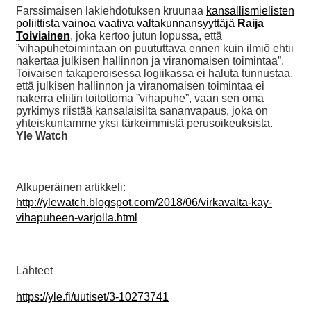
Farssimaisen lakiehdotuksen kruunaa
kansallismielisten
poliittista vainoa vaativa
valtakunnansyyttäjä
Raija
Toiviainen
, joka kertoo jutun lopussa, että
”vihapuhetoimintaan on puututtava ennen kuin ilmiö ehtii
nakertaa julkisen hallinnon ja viranomaisen toimintaa”.
Toivaisen takaperoisessa logiikassa ei haluta tunnustaa,
että julkisen hallinnon ja viranomaisen toimintaa ei
nakerra eliitin toitottoma ”vihapuhe”, vaan sen oma
pyrkimys riistää kansalaisilta sananvapaus, joka on
yhteiskuntamme yksi tärkeimmistä perusoikeuksista.
Yle Watch
Alkuperäinen artikkeli:
http://ylewatch.blogspot.com/2018/06/virkavalta-kay-
vihapuheen-varjolla.html
Lähteet
https://yle.fi/uutiset/3-10273741