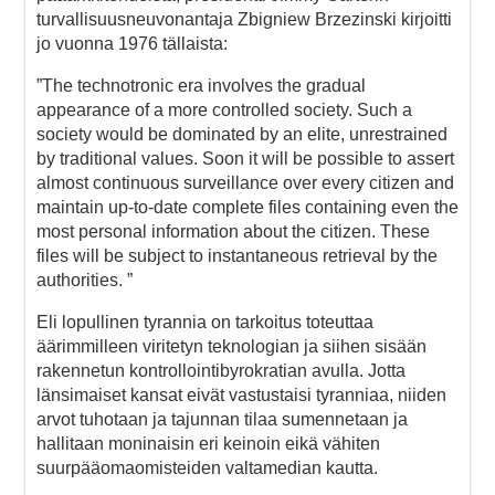
turvallisuusneuvonantaja Zbigniew Brzezinski kirjoitti
jo vuonna 1976 tällaista:
”The technotronic era involves the gradual
appearance of a more controlled society. Such a
society would be dominated by an elite, unrestrained
by traditional values. Soon it will be possible to assert
almost continuous surveillance over every citizen and
maintain up-to-date complete files containing even the
most personal information about the citizen. These
files will be subject to instantaneous retrieval by the
authorities. ”
Eli lopullinen tyrannia on tarkoitus toteuttaa
äärimmilleen viritetyn teknologian ja siihen sisään
rakennetun kontrollointibyrokratian avulla. Jotta
länsimaiset kansat eivät vastustaisi tyranniaa, niiden
arvot tuhotaan ja tajunnan tilaa sumennetaan ja
hallitaan moninaisin eri keinoin eikä vähiten
suurpääomaomisteiden valtamedian kautta.