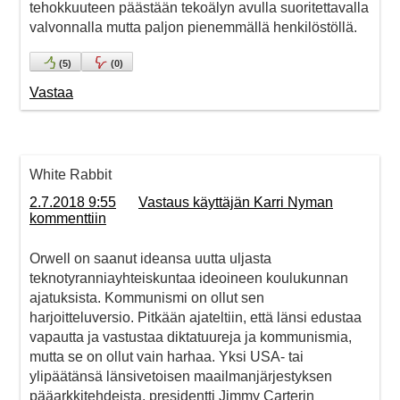
tehokkuuteen päästään tekoälyn avulla suoritettavalla
valvonnalla mutta paljon pienemmällä henkilöstöllä.
(
5
)
(
0
)
Vastaa
White Rabbit
2.7.2018 9:55
Vastaus käyttäjän Karri Nyman
kommenttiin
Orwell on saanut ideansa uutta uljasta
teknotyranniayhteiskuntaa ideoineen koulukunnan
ajatuksista. Kommunismi on ollut sen
harjoitteluversio. Pitkään ajateltiin, että länsi edustaa
vapautta ja vastustaa diktatuureja ja kommunismia,
mutta se on ollut vain harhaa. Yksi USA- tai
ylipäätänsä länsivetoisen maailmanjärjestyksen
pääarkkitehdeista, presidentti Jimmy Carterin