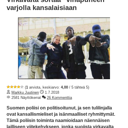
varjolla kansalaisiaan
(
1
arviota, keskiarvo:
4,00
/ 5 tähteä 5)
Markku Juutinen
1.7.2018
2581 Näyttökerrat
26 Kommenttia
Suomen poliisi on politisoitunut, ja sen tulilinjalla
ovat kansallismieliset ja isänmaalliset ryhmittymät.
Tämä poliisin toiminta naamioidaan näennäisen
lailliseen viitekehykseen, jonka suojista virkavalta