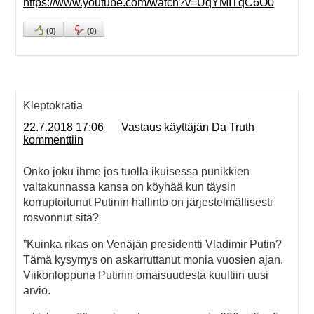
https://www.youtube.com/watch?v=UqYMITqC6O0
(
0
)
(
0
)
Kleptokratia
22.7.2018 17:06
Vastaus käyttäjän Da Truth
kommenttiin
Onko joku ihme jos tuolla ikuisessa punikkien
valtakunnassa kansa on köyhää kun täysin
korruptoitunut Putinin hallinto on järjestelmällisesti
rosvonnut sitä?
”Kuinka rikas on Venäjän presidentti Vladimir Putin?
Tämä kysymys on askarruttanut monia vuosien ajan.
Viikonloppuna Putinin omaisuudesta kuultiin uusi
arvio.