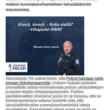
realisoi suomalaisvihamielisen lainsäädännön
toteutumista.
Alkuviikosta Yle uutiset kertoi, että
Poliisit halutaan lailla
turvaan törkykampanjoilta
. Uutisen mukaan poliisien
ammattiliitto tahtoo kriminalisoida poliisin yksityistietojen
ja kuvien käytön törkykampanjointiin. Poliisin
paniikkireaktion ilmeisenä syynä on se tosiasia, että se
toimeenpanevana valtana huolehtii siitä, että
lainsäädäntövallan suomalaisvihamielisiä lakeja
noudatetaan. Kansalaisten raivon syynä on myös se,