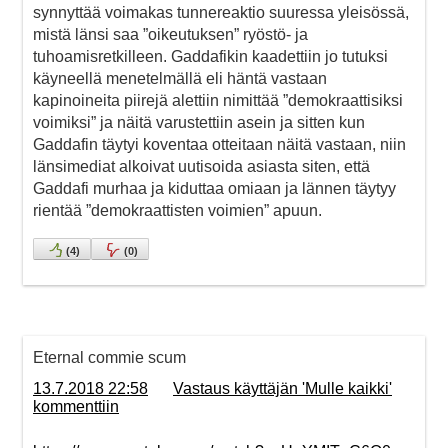
synnyttää voimakas tunnereaktio suuressa yleisössä,
mistä länsi saa ”oikeutuksen” ryöstö- ja
tuhoamisretkilleen. Gaddafikin kaadettiin jo tutuksi
käyneellä menetelmällä eli häntä vastaan
kapinoineita piirejä alettiin nimittää ”demokraattisiksi
voimiksi” ja näitä varustettiin asein ja sitten kun
Gaddafin täytyi koventaa otteitaan näitä vastaan, niin
länsimediat alkoivat uutisoida asiasta siten, että
Gaddafi murhaa ja kiduttaa omiaan ja lännen täytyy
rientää ”demokraattisten voimien” apuun.
(
4
)
(
0
)
Eternal commie scum
13.7.2018 22:58
Vastaus käyttäjän 'Mulle kaikki'
kommenttiin