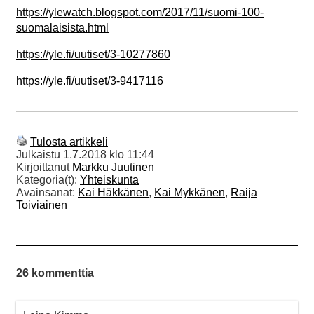
https://ylewatch.blogspot.com/2017/11/suomi-100-
suomalaisista.html
https://yle.fi/uutiset/3-10277860
https://yle.fi/uutiset/3-9417116
Tulosta artikkeli
Julkaistu
1.7.2018 klo 11:44
Kirjoittanut
Markku Juutinen
Kategoria(t):
Yhteiskunta
Avainsanat:
Kai Häkkänen
,
Kai Mykkänen
,
Raija
Toiviainen
26 kommenttia