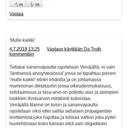
(
0
)
(
0
)
Vastaa
'Mulle kaikki'
4.7.2018 13:25
Vastaus käyttäjän Da Truth
kommenttiin
Tottakai sananvapautta rajoitetaan Venäjällä, ei vain
’läntisessä arvoyhteisössä’ jossa se tapahtuu pienen
’mulle kaikki’-eliitin ehdoilla ja on johtamassa
mammonan diktatuuriin jossa oikeudenmukaisuus,
solidaarisuus ja tasa-arvo on poljettu alas ja alempien
luokkien ihmisarvon mitätöinti kukoistaa.
Venäjällä tilanne on toisin ja sananvapautta
rajoitetaan siksi ettei sallita sellaisen propagandan
levittämistä joka hajottaa ja tuhoaa valtion joka pyrkii
huolehtimaan koko kansan eikä vain oligarkkien