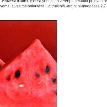
sti. Eräässä tutkimuksessa yhdeksän verenpainetautia potevaa h
mällä vesimeloniuutetta L-citrulliini/L-arginiini-muodossa 2,7 