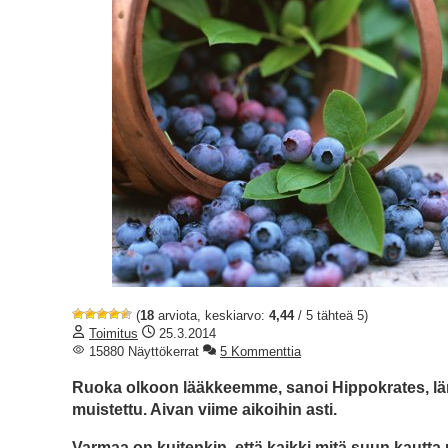
(
18
arviota, keskiarvo:
4,44
/ 5 tähteä 5)
Toimitus
25.3.2014
15880 Näyttökerrat
5 Kommenttia
Ruoka olkoon lääkkeemme, sanoi Hippokrates, länsi
muistettu. Aivan viime aikoihin asti.
Varmaa on kuitenkin, että kaikki mitä suun kautt