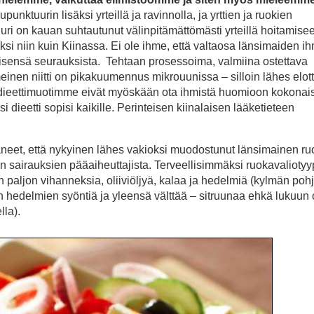
nktuurin lisäksi yrteillä ja ravinnolla, ja yrttien ja ruokien
uuri on kauan suhtautunut välinpitämättömästi yrteillä hoitamise
si niin kuin Kiinassa. Ei ole ihme, että valtaosa länsimaiden ih
ömisensä seurauksista. Tehtaan prosessoima, valmiina ostettava
imeinen niitti on pikakuumennus mikrouunissa – silloin lähes elo
at dieettimuotimme eivät myöskään ota ihmistä huomioon kokona
si dieetti sopisi kaikille. Perinteisen kiinalaisen lääketieteen
taneet, että nykyinen lähes vakioksi muodostunut länsimainen ru
n sairauksien pääaiheuttajista. Terveellisimmäksi ruokavaliotyy
 paljon vihanneksia, oliiviöljyä, kalaa ja hedelmiä (kylmän poh
 hedelmien syöntiä ja yleensä välttää – sitruunaa ehkä lukuun 
lla).