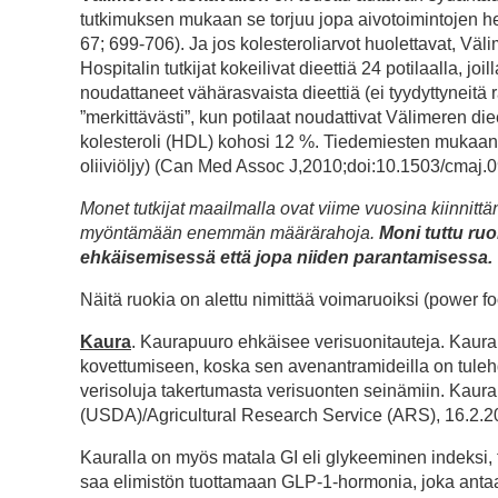
tutkimuksen mukaan se torjuu jopa aivotoimintojen he
67; 699-706). Ja jos kolesteroliarvot huolettavat, Vä
Hospitalin tutkijat kokeilivat dieettiä 24 potilaalla, jo
noudattaneet vähärasvaista dieettiä (ei tyydyttyneitä
”merkittävästi”, kun potilaat noudattivat Välimeren di
kolesteroli (HDL) kohosi 12 %. Tiedemiesten mukaan r
oliiviöljy) (Can Med Assoc J,2010;doi:10.1503/cmaj.0
Monet tutkijat maailmalla ovat viime vuosina kiinnittä
myöntämään enemmän määrärahoja.
Moni tuttu ru
ehkäisemisessä että jopa niiden parantamisessa. T
Näitä ruokia on alettu nimittää voimaruoiksi (power f
Kaura
. Kaurapuuro ehkäisee verisuonitauteja. Kaura 
kovettumiseen, koska sen avenantramideilla on tulehd
verisoluja takertumasta verisuonten seinämiin. Kaura
(USDA)/Agricultural Research Service (ARS), 16.2.
Kauralla on myös matala GI eli glykeeminen indeksi, t
saa elimistön tuottamaan GLP-1-hormonia, joka antaa 