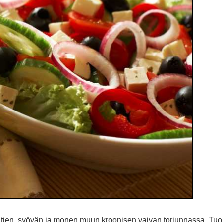
utien, syövän ja monen muun kroonisen vaivan torjunnassa. Tu