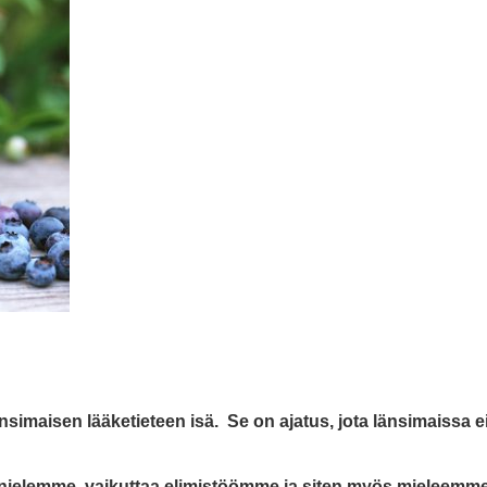
maisen lääketieteen isä. Se on ajatus, jota länsimaissa ei 
a nielemme, vaikuttaa elimistöömme ja siten myös mieleemme