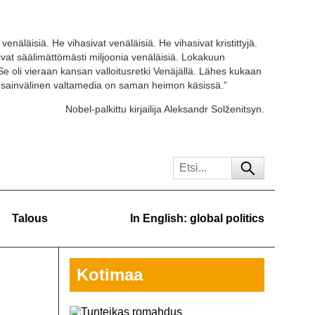
venäläisiä. He vihasivat venäläisiä. He vihasivat kristittyjä.
tivat säälimättömästi miljoonia venäläisiä. Lokakuun
Se oli vieraan kansan valloitusretki Venäjällä. Lähes kukaan
ansainvälinen valtamedia on saman heimon käsissä.”
Nobel-palkittu kirjailija Aleksandr Solženitsyn.
Talous
In English: global politics
Kotimaa