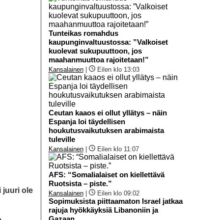
Tunteikas romahdus
kaupunginvaltuustossa: ”Valkoiset
kuolevat sukupuuttoon, jos
maahanmuuttoa rajoitetaan!”
Kansalainen
|
Eilen klo 13:03
Ceutan kaaos ei ollut yllätys – näin
Espanja loi täydellisen
houkutusvaikutuksen arabimaista
tuleville
Kansalainen
|
Eilen klo 11:07
AFS: “Somalialaiset on kiellettävä
Ruotsista – piste.”
juuri ole
Kansalainen
|
Eilen klo 09:02
Sopimuksista piittaamaton Israel jatkaa
rajuja hyökkäyksiä Libanoniin ja
Gazaan
.