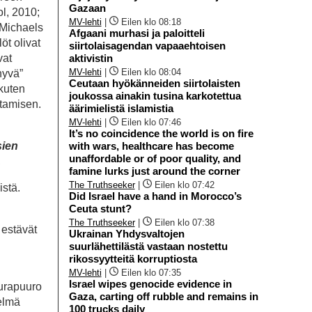
Gazaan
l, 2010;
MV-lehti
|
Eilen klo 08:18
.Michaels
Afgaani murhasi ja paloitteli
öt olivat
siirtolaisagendan vapaaehtoisen
aktivistin
vat
MV-lehti
|
Eilen klo 08:04
hyvä”
Ceutaan hyökänneiden siirtolaisten
(kuten
joukossa ainakin tusina karkotettua
ntamisen.
äärimielistä islamistia
MV-lehti
|
Eilen klo 07:46
It’s no coincidence the world is on fire
with wars, healthcare has become
sien
unaffordable or of poor quality, and
.
famine lurks just around the corner
The Truthseeker
|
Eilen klo 07:42
istä.
Did Israel have a hand in Morocco’s
Ceuta stunt?
The Truthseeker
|
Eilen klo 07:38
 estävät
Ukrainan Yhdysvaltojen
suurlähettilästä vastaan nostettu
rikossyytteitä korruptiosta
MV-lehti
|
Eilen klo 07:35
Israel wipes genocide evidence in
aurapuuro
Gaza, carting off rubble and remains in
telmä
100 trucks daily