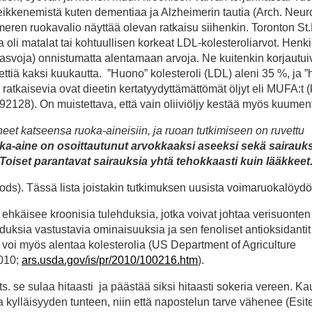
ikkenemistä kuten dementiaa ja Alzheimerin tautia (Arch. Neuro
limeren ruokavalio näyttää olevan ratkaisu siihenkin. Toronton St
illa oli matalat tai kohtuullisen korkeat LDL-kolesteroliarvot. Henkil
 rasvoja) onnistumatta alentamaan arvoja. Ne kuitenkin korjautui
eettiä kaksi kuukautta. ”Huono” kolesteroli (LDL) aleni 35 %, ja ”
atkaisevia ovat dieetin kertatyydyttämättömät öljyt eli MUFA:t 
92128). On muistettava, että vain oliiviöljy kestää myös kuume
neet katseensa ruoka-aineisiin, ja ruoan tutkimiseen on ruvettu
oka-aine on osoittautunut arvokkaaksi aseeksi sekä sairauk
oiset parantavat sairauksia yhtä tehokkaasti kuin lääkkeet
oods). Tässä lista joistakin tutkimuksen uusista voimaruokalöydö
ehkäisee kroonisia tulehduksia, jotka voivat johtaa verisuonten
uksia vastustavia ominaisuuksia ja sen fenoliset antioksidantit
 voi myös alentaa kolesterolia (US Department of Agriculture
2010;
ars.usda.gov/is/pr/2010/100216.htm
).
s. se sulaa hitaasti ja päästää siksi hitaasti sokeria vereen. K
kylläisyyden tunteen, niin että napostelun tarve vähenee (Esi