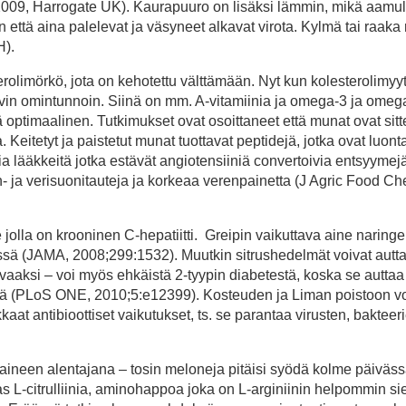
009, Harrogate UK). Kaurapuuro on lisäksi lämmin, mikä aamul
n että aina palelevat ja väsyneet alkavat virota. Kylmä tai raaka 
H).
rolimörkö, jota on kehotettu välttämään. Nyt kun kolesterolimyyt
in omintunnoin. Siinä on mm. A-vitamiinia ja omega-3 ja omeg
ptimaalinen. Tutkimukset ovat osoittaneet että munat ovat sitt
Keitetyt ja paistetut munat tuottavat peptidejä, jotka ovat luont
 lääkkeitä jotka estävät angiotensiiniä convertoivia entsyymejä
- ja verisuonitauteja ja korkeaa verenpainetta (J Agric Food C
 jolla on krooninen C-hepatiitti. Greipin vaikuttava aine naringe
issä (JAMA, 2008;299:1532). Muutkin sitrushedelmät voivat autt
vaaksi – voi myös ehkäistä 2-tyypin diabetestä, koska se autta
yttä (PLoS ONE, 2010;5:e12399). Kosteuden ja Liman poistoon v
aat antibioottiset vaikutukset, ts. se parantaa virusten, bakteeri
paineen alentajana – tosin meloneja pitäisi syödä kolme päiväs
 L-citrulliinia, aminohappoa joka on L-arginiinin helpommin si