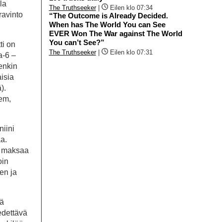
la
The Truthseeker
|
Eilen klo 07:34
ravinto
“The Outcome is Already Decided.
When has The World You can See
EVER Won The War against The World
You can’t See?”
ti on
The Truthseeker
|
Eilen klo 07:31
a-6 –
enkin
aisia
).
hem,
niini
aa.
a maksaa
oin
en ja
sä
edettävä