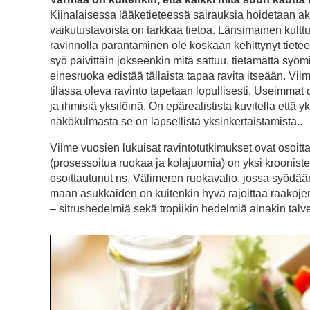
Kiinalaisessa lääketieteessä sairauksia hoidetaan akupu
vaikutustavoista on tarkkaa tietoa. Länsimainen kultt
ravinnolla parantaminen ole koskaan kehittynyt tieteek
syö päivittäin jokseenkin mitä sattuu, tietämättä sy
einesruoka edistää tällaista tapaa ravita itseään. Vi
tilassa oleva ravinto tapetaan lopullisesti. Useimm
ja ihmisiä yksilöinä. On epärealistista kuvitella että yk
näkökulmasta se on lapsellista yksinkertaistamista..
Viime vuosien lukuisat ravintotutkimukset ovat osoit
(prosessoitua ruokaa ja kolajuomia) on yksi krooniste
osoittautunut ns. Välimeren ruokavalio, jossa syödään
maan asukkaiden on kuitenkin hyvä rajoittaa raakojen
– sitrushedelmiä sekä tropiikin hedelmiä ainakin talve