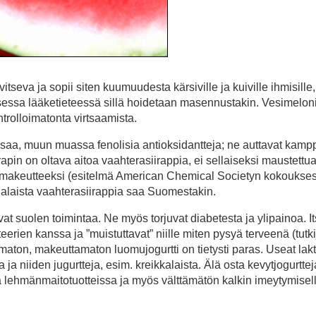
tseva ja sopii siten kuumuudesta kärsiville ja kuiville ihmisille,
isessa lääketieteessä sillä hoidetaan masennustakin. Vesimeloni
ontrolloimatonta virtsaamista.
sosaa, muun muassa fenolisia antioksidantteja; ne auttavat kamp
rapin on oltava aitoa vaahterasiirappia, ei sellaiseksi maustettu
lle makeutteeksi (esitelmä American Chemical Societyn kokoukse
alaista vaahterasiirappia saa Suomestakin.
vat suolen toimintaa. Ne myös torjuvat diabetesta ja ylipainoa. I
erien kanssa ja ”muistuttavat” niille miten pysyä terveenä (tutki
aton, makeuttamaton luomujogurtti on tietysti paras. Useat lakt
ja niiden jugurtteja, esim. kreikkalaista. Älä osta kevytjogurttej
ä lehmänmaitotuotteissa ja myös välttämätön kalkin imeytymisell