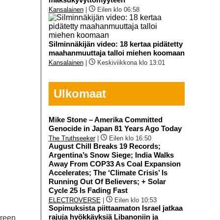
Kansalainen
|
Eilen klo 06:58
Silminnäkijän video: 18 kertaa pidätetty
maahanmuuttaja talloi miehen koomaan
Kansalainen
|
Keskiviikkona klo 13:01
Ulkomaat
Mike Stone – Amerika Committed
Genocide in Japan 81 Years Ago Today
The Truthseeker
|
Eilen klo 16:50
August Chill Breaks 19 Records;
Argentina’s Snow Siege; India Walks
Away From COP33 As Coal Expansion
Accelerates; The ‘Climate Crisis’ Is
Running Out Of Believers; + Solar
Cycle 25 Is Fading Fast
ELECTROVERSE
|
Eilen klo 10:53
Sopimuksista piittaamaton Israel jatkaa
rajuja hyökkäyksiä Libanoniin ja
oreen