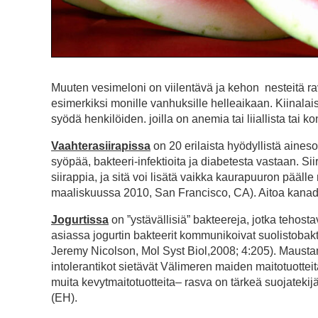
Muuten vesimeloni on viilentävä ja kehon nesteitä ravi
esimerkiksi monille vanhuksille helleaikaan. Kiinala
syödä henkilöiden. joilla on anemia tai liiallista tai k
Vaahterasiirapissa
on 20 erilaista hyödyllistä aine
syöpää, bakteeri-infektioita ja diabetesta vastaan. Sii
siirappia, ja sitä voi lisätä vaikka kaurapuuron pää
maaliskuussa 2010, San Francisco, CA). Aitoa kanad
Jogurtissa
on ”ystävällisiä” bakteereja, jotka tehosta
asiassa jogurtin bakteerit kommunikoivat suolistobakte
Jeremy Nicolson, Mol Syst Biol,2008; 4:205). Maustam
intolerantikot sietävät Välimeren maiden maitotuotteita 
muita kevytmaitotuotteita– rasva on tärkeä suojatekij
(EH).