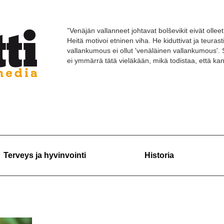
”Venäjän vallanneet johtavat bolševikit eivät olleet 
Heitä motivoi etninen viha. He kiduttivat ja teuras
vallankumous ei ollut 'venäläinen vallankumous'. 
ei ymmärrä tätä vieläkään, mikä todistaa, että k
Terveys ja hyvinvointi
Historia