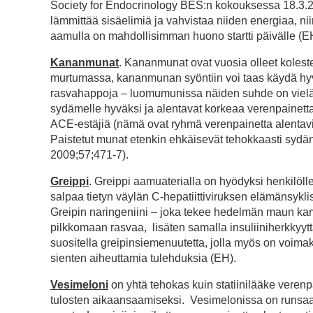
Society for Endocrinology BES:n kokouksessa 18.3.2
lämmittää sisäelimiä ja vahvistaa niiden energiaa, nii
aamulla on mahdollisimman huono startti päivälle (E
Kananmunat
. Kananmunat ovat vuosia olleet koleste
murtumassa, kananmunan syöntiin voi taas käydä hyv
rasvahappoja – luomumunissa näiden suhde on vielä o
sydämelle hyväksi ja alentavat korkeaa verenpainetta. 
ACE-estäjiä (nämä ovat ryhmä verenpainetta alentavia
Paistetut munat etenkin ehkäisevät tehokkaasti sydän
2009;57;471-7).
Greippi
. Greippi aamuaterialla on hyödyksi henkilölle
salpaa tietyn väylän C-hepatiittiviruksen elämänsykl
Greipin naringeniini – joka tekee hedelmän maun kar
pilkkomaan rasvaa, lisäten samalla insuliiniherkky
suositella greipinsiemenuutetta, jolla myös on voimakk
sienten aiheuttamia tulehduksia (EH).
Vesimeloni
on yhtä tehokas kuin statiinilääke veren
tulosten aikaansaamiseksi. Vesimelonissa on runsaas