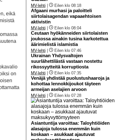
MV-lehti
|
Eilen klo 08:18
Afgaani murhasi ja paloitteli
en, eikä
siirtolaisagendan vapaaehtoisen
misistä
aktivistin
MV-lehti
|
Eilen klo 08:04
Ceutaan hyökänneiden siirtolaisten
ttomassa
joukossa ainakin tusina karkotettua
isuutena
äärimielistä islamistia
MV-lehti
|
Eilen klo 07:46
Ukrainan Yhdysvaltojen
suurlähettilästä vastaan nostettu
okavalio
rikossyytteitä korruptiosta
MV-lehti
|
Eilen klo 07:35
piksi on
Venäjä yhdistää puolustushaaroja ja
joisen
kohottaa lennokkijoukot täyteen
ottamatta
armeijan aselajien arvoon
MV-lehti
|
Eilen klo 07:28
Asiantuntija varoittaa: Taloyhtiöiden
alasajoja tulossa enemmän kuin
koskaan – asukkaat ajautuvat
maksukyvyttömyyteen