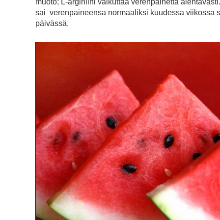
muoto; L-arginiini vaikuttaa verenpainetta alentava
sai verenpaineensa normaaliksi kuudessa viikossa syö
päivässä.