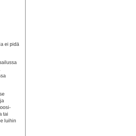
a ei pidä
pailussa
a
ssa
tse
ja
oosi-
a tai
e luihin