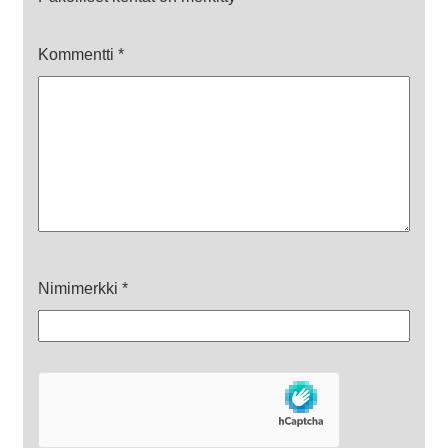
Kommentti
*
Nimimerkki
*