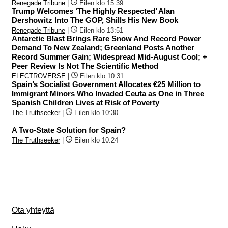
Renegade Tribune
|
Eilen klo 15:39
Trump Welcomes ‘The Highly Respected’ Alan
Dershowitz Into The GOP, Shills His New Book
Renegade Tribune
|
Eilen klo 13:51
Antarctic Blast Brings Rare Snow And Record Power
Demand To New Zealand; Greenland Posts Another
Record Summer Gain; Widespread Mid-August Cool; +
Peer Review Is Not The Scientific Method
ELECTROVERSE
|
Eilen klo 10:31
Spain’s Socialist Government Allocates €25 Million to
Immigrant Minors Who Invaded Ceuta as One in Three
Spanish Children Lives at Risk of Poverty
The Truthseeker
|
Eilen klo 10:30
A Two-State Solution for Spain?
The Truthseeker
|
Eilen klo 10:24
Ota yhteyttä