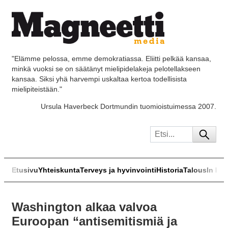
"Elämme pelossa, emme demokratiassa. Eliitti pelkää kansaa,
minkä vuoksi se on säätänyt mielipidelakeja pelotellakseen
kansaa. Siksi yhä harvempi uskaltaa kertoa todellisista
mielipiteistään."
Ursula Haverbeck Dortmundin tuomioistuimessa 2007.
Etusivu
Yhteiskunta
Terveys ja hyvinvointi
Historia
Talous
In Eng
Washington alkaa valvoa
Euroopan “antisemitismiä ja