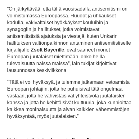
“On järkyttävää, että tällä vuosisadalla antisemitismi on
voimistumassa Euroopassa. Huudot ja uhkaukset
kadulla, väkivaltaiset hyökkäykset kouluihin ja
synagogiin ja hallitukset, jotka voimistavat
antisemitistisiä ajatuksia ja viestejä, kuten Unkarin
hallituksen valtionpalkinnon antaminen antisemitistiselle
kirjailijalle
Zsolt Bayerille
, ovat saaneet monet
Euroopan juutalaiset miettimään, onko heillä
tulevaisuutta näissä maissa”, lain tukijat kirjoittivat
lausunnossa keskiviikkona.
“Tätä ei voi hyväksyä, ja tulemme jatkamaan vetoamista
Euroopan johtajiin, jotta he puhuisivat tätä ongelmaa
vastaan, jotta he vahvistaisivat yhteistyötä juutalaisten
kanssa ja jotta he kehittäisivät kulttuuria, joka kunnioittaa
kaikkea moninaisuutta ja aivan kaikkien vähemmistöjen
hyväksyntää, myös juutalaisten.”