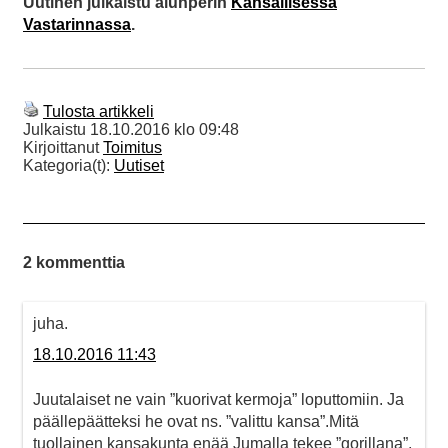
Uutinen julkaistu alunperin
Kansallisessa
Vastarinnassa
.
Tulosta artikkeli
Julkaistu
18.10.2016 klo 09:48
Kirjoittanut
Toimitus
Kategoria(t):
Uutiset
2 kommenttia
juha.
18.10.2016 11:43
Juutalaiset ne vain ”kuorivat kermoja” loputtomiin. Ja
päällepäätteksi he ovat ns. ”valittu kansa”.Mitä
tuollainen kansakunta enää Jumalla tekee ”gorillana”,