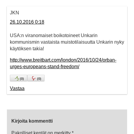
JKN
26.10.2016 0:18
USA:n viranomaiset boikotoineet Unkarin
kommunismin vastaista muistotilaisuutta Unkarin nyky
käytöksen takia!
http://www.breitbart.com/london/2016/10/24/orban-
urges-europeans-stand-freedom/
(
0
)
(
0
)
Vastaa
Kirjoita kommentti
Pakolliset kentät on merkitty
*