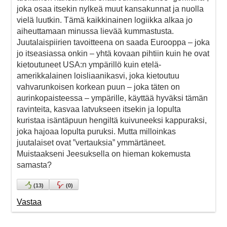
joka osaa itsekin nylkeä muut kansakunnat ja nuolla
vielä luutkin. Tämä kaikkinainen logiikka alkaa jo
aiheuttamaan minussa lievää kummastusta.
Juutalaispiirien tavoitteena on saada Eurooppa – joka
jo itseasiassa onkin – yhtä kovaan pihtiin kuin he ovat
kietoutuneet USA:n ympärillö kuin etelä-
amerikkalainen loisliaanikasvi, joka kietoutuu
vahvarunkoisen korkean puun – joka täten on
aurinkopaisteessa – ympärille, käyttää hyväksi tämän
ravinteita, kasvaa latvukseen itsekin ja lopulta
kuristaa isäntäpuun hengiltä kuivuneeksi kappuraksi,
joka hajoaa lopulta puruksi. Mutta milloinkas
juutalaiset ovat ”vertauksia” ymmärtäneet.
Muistaakseni Jeesuksella on hieman kokemusta
samasta?
(
13
)
(
0
)
Vastaa