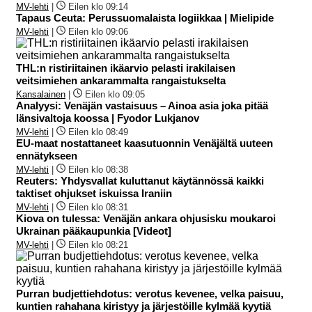
MV-lehti
|
Eilen klo 09:14
Tapaus Ceuta: Perussuomalaista logiikkaa | Mielipide
MV-lehti
|
Eilen klo 09:06
THL:n ristiriitainen ikäarvio pelasti irakilaisen
veitsimiehen ankarammalta rangaistukselta
Kansalainen
|
Eilen klo 09:05
Analyysi: Venäjän vastaisuus – Ainoa asia joka pitää
länsivaltoja koossa | Fyodor Lukjanov
MV-lehti
|
Eilen klo 08:49
EU-maat nostattaneet kaasutuonnin Venäjältä uuteen
ennätykseen
MV-lehti
|
Eilen klo 08:38
Reuters: Yhdysvallat kuluttanut käytännössä kaikki
taktiset ohjukset iskuissa Iraniin
MV-lehti
|
Eilen klo 08:31
Kiova on tulessa: Venäjän ankara ohjusisku moukaroi
Ukrainan pääkaupunkia [Videot]
MV-lehti
|
Eilen klo 08:21
Purran budjettiehdotus: verotus kevenee, velka paisuu,
kuntien rahahana kiristyy ja järjestöille kylmää kyytiä