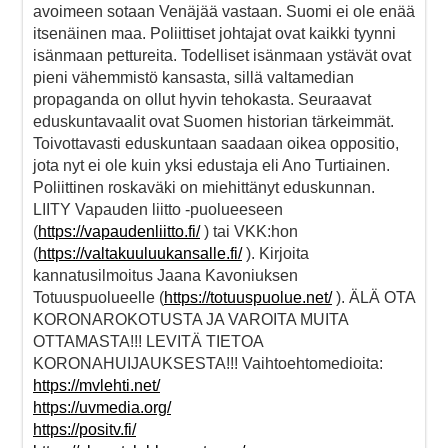
avoimeen sotaan Venäjää vastaan. Suomi ei ole enää
itsenäinen maa. Poliittiset johtajat ovat kaikki tyynni
isänmaan pettureita. Todelliset isänmaan ystävät ovat
pieni vähemmistö kansasta, sillä valtamedian
propaganda on ollut hyvin tehokasta. Seuraavat
eduskuntavaalit ovat Suomen historian tärkeimmät.
Toivottavasti eduskuntaan saadaan oikea oppositio,
jota nyt ei ole kuin yksi edustaja eli Ano Turtiainen.
Poliittinen roskaväki on miehittänyt eduskunnan.
LIITY Vapauden liitto -puolueeseen
(
https://vapaudenliitto.fi/
) tai VKK:hon
(
https://valtakuuluukansalle.fi/
). Kirjoita
kannatusilmoitus Jaana Kavoniuksen
Totuuspuolueelle (
https://totuuspuolue.net/
). ÄLÄ OTA
KORONAROKOTUSTA JA VAROITA MUITA
OTTAMASTA!!! LEVITÄ TIETOA
KORONAHUIJAUKSESTA!!! Vaihtoehtomedioita:
https://mvlehti.net/
https://uvmedia.org/
https://positv.fi/