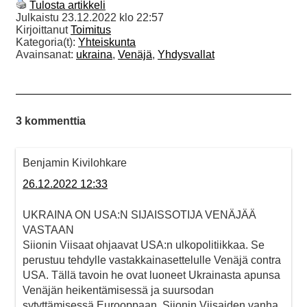
Tulosta artikkeli
Julkaistu
23.12.2022 klo 22:57
Kirjoittanut
Toimitus
Kategoria(t):
Yhteiskunta
Avainsanat:
ukraina
,
Venäjä
,
Yhdysvallat
3 kommenttia
Benjamin Kivilohkare
26.12.2022 12:33
UKRAINA ON USA:N SIJAISSOTIJA VENÄJÄÄ
VASTAAN
Siionin Viisaat ohjaavat USA:n ulkopolitiikkaa. Se
perustuu tehdylle vastakkainasettelulle Venäjä contra
USA. Tällä tavoin he ovat luoneet Ukrainasta apunsa
Venäjän heikentämisessä ja suursodan
sytyttämisessä Eurooppaan. Siionin Viisaiden vanha