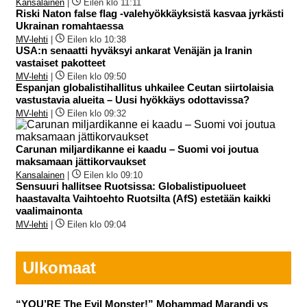
Kansalainen
|
Eilen klo 11:11
Riski Naton false flag -valehyökkäyksistä kasvaa jyrkästi
Ukrainan romahtaessa
MV-lehti
|
Eilen klo 10:38
USA:n senaatti hyväksyi ankarat Venäjän ja Iranin
vastaiset pakotteet
MV-lehti
|
Eilen klo 09:50
Espanjan globalistihallitus uhkailee Ceutan siirtolaisia
vastustavia alueita – Uusi hyökkäys odottavissa?
MV-lehti
|
Eilen klo 09:32
Carunan miljardikanne ei kaadu – Suomi voi joutua
maksamaan jättikorvaukset
Kansalainen
|
Eilen klo 09:10
Sensuuri hallitsee Ruotsissa: Globalistipuolueet
haastavalta Vaihtoehto Ruotsilta (AfS) estetään kaikki
vaalimainonta
MV-lehti
|
Eilen klo 09:04
Ulkomaat
“YOU’RE The Evil Monster!” Mohammad Marandi vs