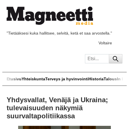
"Tietääksesi kuka hallitsee, selvitä, ketä et saa arvostella."
Voltaire
Etusivu
Yhteiskunta
Terveys ja hyvinvointi
Historia
Talous
In Eng
Yhdysvallat, Venäjä ja Ukraina;
tulevaisuuden näkymiä
suurvaltapolitiikassa