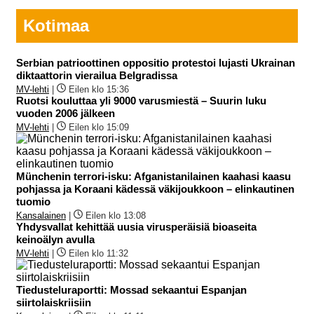
Kotimaa
Serbian patrioottinen oppositio protestoi lujasti Ukrainan
diktaattorin vierailua Belgradissa
MV-lehti
|
Eilen klo 15:36
Ruotsi kouluttaa yli 9000 varusmiestä – Suurin luku
vuoden 2006 jälkeen
MV-lehti
|
Eilen klo 15:09
Münchenin terrori-isku: Afganistanilainen kaahasi kaasu
pohjassa ja Koraani kädessä väkijoukkoon – elinkautinen
tuomio
Kansalainen
|
Eilen klo 13:08
Yhdysvallat kehittää uusia virusperäisiä bioaseita
keinoälyn avulla
MV-lehti
|
Eilen klo 11:32
Tiedusteluraportti: Mossad sekaantui Espanjan
siirtolaiskriisiin