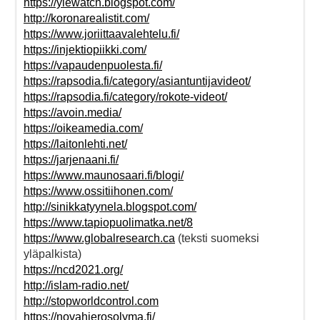
https://ylewatch.blogspot.com/
http://koronarealistit.com/
https://www.joriittaavalehtelu.fi/
https://injektiopiikki.com/
https://vapaudenpuolesta.fi/
https://rapsodia.fi/category/asiantuntijavideot/
https://rapsodia.fi/category/rokote-videot/
https://avoin.media/
https://oikeamedia.com/
https://laitonlehti.net/
https://jarjenaani.fi/
https://www.maunosaari.fi/blogi/
https://www.ossitiihonen.com/
http://sinikkatyynela.blogspot.com/
https://www.tapiopuolimatka.net/8
https://www.globalresearch.ca
(teksti suomeksi
yläpalkista)
https://ncd2021.org/
http://islam-radio.net/
http://stopworldcontrol.com
https://novahierosolyma.fi/