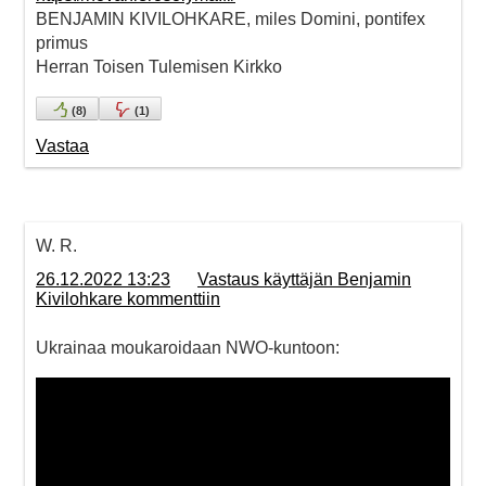
BENJAMIN KIVILOHKARE, miles Domini, pontifex
primus
Herran Toisen Tulemisen Kirkko
(
8
)
(
1
)
Vastaa
W. R.
26.12.2022 13:23
Vastaus käyttäjän Benjamin
Kivilohkare kommenttiin
Ukrainaa moukaroidaan NWO-kuntoon: