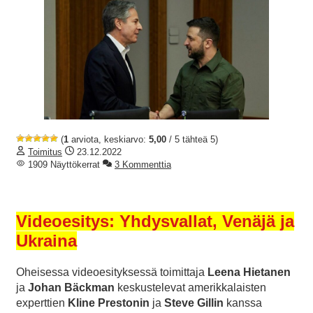
(
1
arviota, keskiarvo:
5,00
/ 5 tähteä 5)
Toimitus
23.12.2022
1909 Näyttökerrat
3 Kommenttia
Videoesitys:
Yhdysvallat, Venäjä ja
Ukraina
Oheisessa videoesityksessä toimittaja
Leena Hietanen
ja
Johan Bäckman
keskustelevat amerikkalaisten
experttien
Kline Prestonin
ja
Steve Gillin
kanssa