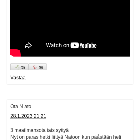
(
3
)
(
0
)
Vastaa
Ota N ato
28.1.2023 21:21
3 maailmansota tais syttyä
Nyt on paras hetki liittyä Natoon kun päåstään heti