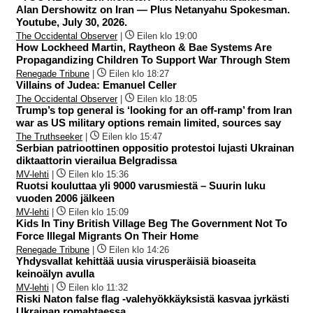
Alan Dershowitz on Iran — Plus Netanyahu Spokesman.
Youtube, July 30, 2026.
The Occidental Observer
|
Eilen klo 19:00
How Lockheed Martin, Raytheon & Bae Systems Are
Propagandizing Children To Support War Through Stem
Renegade Tribune
|
Eilen klo 18:27
Villains of Judea: Emanuel Celler
The Occidental Observer
|
Eilen klo 18:05
Trump’s top general is ‘looking for an off-ramp’ from Iran
war as US military options remain limited, sources say
The Truthseeker
|
Eilen klo 15:47
Serbian patrioottinen oppositio protestoi lujasti Ukrainan
diktaattorin vierailua Belgradissa
MV-lehti
|
Eilen klo 15:36
Ruotsi kouluttaa yli 9000 varusmiestä – Suurin luku
vuoden 2006 jälkeen
MV-lehti
|
Eilen klo 15:09
Kids In Tiny British Village Beg The Government Not To
Force Illegal Migrants On Their Home
Renegade Tribune
|
Eilen klo 14:26
Yhdysvallat kehittää uusia virusperäisiä bioaseita
keinoälyn avulla
MV-lehti
|
Eilen klo 11:32
Riski Naton false flag -valehyökkäyksistä kasvaa jyrkästi
Ukrainan romahtaessa