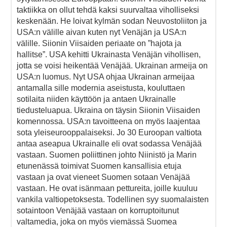
taktiikka on ollut tehdä kaksi suurvaltaa viholliseksi
keskenään. He loivat kylmän sodan Neuvostoliiton ja
USA:n välille aivan kuten nyt Venäjän ja USA:n
välille. Siionin Viisaiden periaate on ”hajota ja
hallitse”. USA kehitti Ukrainasta Venäjän vihollisen,
jotta se voisi heikentää Venäjää. Ukrainan armeija on
USA:n luomus. Nyt USA ohjaa Ukrainan armeijaa
antamalla sille modernia aseistusta, kouluttaen
sotilaita niiden käyttöön ja antaen Ukrainalle
tiedusteluapua. Ukraina on täysin Siionin Viisaiden
komennossa. USA:n tavoitteena on myös laajentaa
sota yleiseurooppalaiseksi. Jo 30 Euroopan valtiota
antaa aseapua Ukrainalle eli ovat sodassa Venäjää
vastaan. Suomen poliittinen johto Niinistö ja Marin
etunenässä toimivat Suomen kansallisia etuja
vastaan ja ovat vieneet Suomen sotaan Venäjää
vastaan. He ovat isänmaan pettureita, joille kuuluu
vankila valtiopetoksesta. Todellinen syy suomalaisten
sotaintoon Venäjää vastaan on korruptoitunut
valtamedia, joka on myös viemässä Suomea