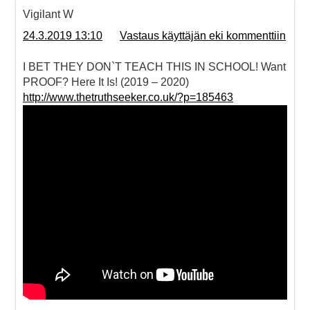
Vigilant W
24.3.2019 13:10
Vastaus käyttäjän eki kommenttiin
I BET THEY DON`T TEACH THIS IN SCHOOL! Want
PROOF? Here It Is! (2019 – 2020)
http://www.thetruthseeker.co.uk/?p=185463