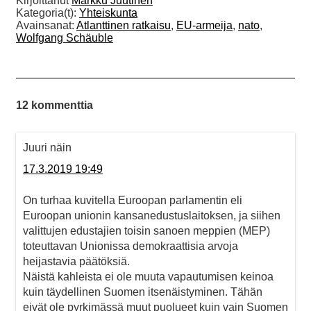
Kirjoittanut
Markku Juutinen
Kategoria(t):
Yhteiskunta
Avainsanat:
Atlanttinen ratkaisu
,
EU-armeija
,
nato
,
Wolfgang Schäuble
12 kommenttia
Juuri näin
17.3.2019 19:49
On turhaa kuvitella Euroopan parlamentin eli
Euroopan unionin kansanedustuslaitoksen, ja siihen
valittujen edustajien toisin sanoen meppien (MEP)
toteuttavan Unionissa demokraattisia arvoja
heijastavia päätöksiä.
Näistä kahleista ei ole muuta vapautumisen keinoa
kuin täydellinen Suomen itsenäistyminen. Tähän
eivät ole pyrkimässä muut puolueet kuin vain Suomen