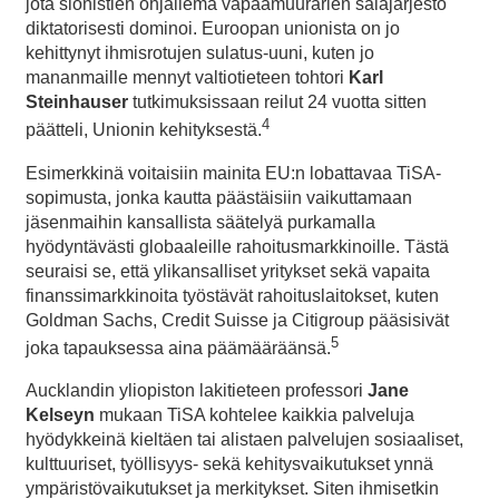
jota sionistien ohjailema vapaamuurarien salajärjestö
diktatorisesti dominoi. Euroopan unionista on jo
kehittynyt ihmisrotujen sulatus-uuni, kuten jo
mananmaille mennyt valtiotieteen tohtori
Karl
Steinhauser
tutkimuksissaan reilut 24 vuotta sitten
4
päätteli, Unionin kehityksestä.
Esimerkkinä voitaisiin mainita EU:n lobattavaa TiSA-
sopimusta, jonka kautta päästäisiin vaikuttamaan
jäsenmaihin kansallista säätelyä purkamalla
hyödyntävästi globaaleille rahoitusmarkkinoille. Tästä
seuraisi se, että ylikansalliset yritykset sekä vapaita
finanssimarkkinoita työstävät rahoituslaitokset, kuten
Goldman Sachs, Credit Suisse ja Citigroup pääsisivät
5
joka tapauksessa aina päämääräänsä.
Aucklandin yliopiston lakitieteen professori
Jane
Kelseyn
mukaan TiSA kohtelee kaikkia palveluja
hyödykkeinä kieltäen tai alistaen palvelujen sosiaaliset,
kulttuuriset, työllisyys- sekä kehitysvaikutukset ynnä
ympäristövaikutukset ja merkitykset. Siten ihmisetkin