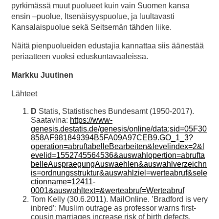
pyrkimässä muut puolueet kuin vain Suomen kansa
ensin –puolue, Itsenäisyyspuolue, ja luultavasti
Kansalaispuolue sekä Seitsemän tähden liike.
Näitä pienpuolueiden edustajia kannattaa siis äänestää
periaatteen vuoksi eduskuntavaaleissa.
Markku Juutinen
Lähteet
D
Statis, Statistisches Bundesamt (1950-2017).
Saatavina:
https://www-
genesis.destatis.de/genesis/online/data;sid=05F30
858AF981849394B5FA09A97CEB9.GO_1_3?
operation=abruftabelleBearbeiten&levelindex=2&l
evelid=1552745564536&auswahlopertion=abrufta
belleAuspraegungAuswaehlen&auswahlverzeichn
is=ordnungsstruktur&auswahlziel=werteabruf&sele
ctionname=12411-
0001&auswahltext=&werteabruf=Werteabruf
Tom Kelly (30.6.2011). MailOnline. ’Bradford is very
inbred’: Muslim outrage as professor warns first-
cousin marriages increase risk of birth defects.