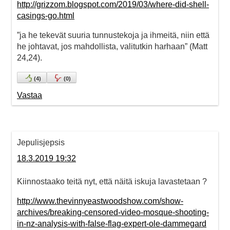
http://grizzom.blogspot.com/2019/03/where-did-shell-
casings-go.html
”ja he tekevät suuria tunnustekoja ja ihmeitä, niin että
he johtavat, jos mahdollista, valitutkin harhaan” (Matt
24,24).
(
4
)
(
0
)
Vastaa
Jepulisjepsis
18.3.2019 19:32
Kiinnostaako teitä nyt, että näitä iskuja lavastetaan ?
http://www.thevinnyeastwoodshow.com/show-
archives/breaking-censored-video-mosque-shooting-
in-nz-analysis-with-false-flag-expert-ole-dammegard