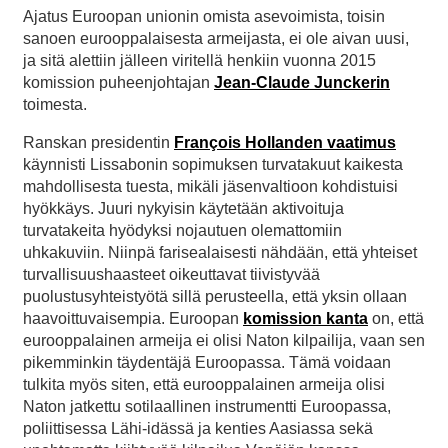
Ajatus Euroopan unionin omista asevoimista, toisin
sanoen eurooppalaisesta armeijasta, ei ole aivan uusi,
ja sitä alettiin jälleen viritellä henkiin vuonna 2015
komission puheenjohtajan
Jean-Claude Junckerin
toimesta.
Ranskan presidentin
François Hollanden vaatimus
käynnisti Lissabonin sopimuksen turvatakuut kaikesta
mahdollisesta tuesta, mikäli jäsenvaltioon kohdistuisi
hyökkäys. Juuri nykyisin käytetään aktivoituja
turvatakeita hyödyksi nojautuen olemattomiin
uhkakuviin. Niinpä farisealaisesti nähdään, että yhteiset
turvallisuushaasteet oikeuttavat tiivistyvää
puolustusyhteistyötä sillä perusteella, että yksin ollaan
haavoittuvaisempia. Euroopan
komission kanta
on, että
eurooppalainen armeija ei olisi Naton kilpailija, vaan sen
pikemminkin täydentäjä Euroopassa. Tämä voidaan
tulkita myös siten, että eurooppalainen armeija olisi
Naton jatkettu sotilaallinen instrumentti Euroopassa,
poliittisessa Lähi-idässä ja kenties Aasiassa sekä