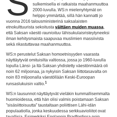
S
sulkemisella ei ratkaista maahanmuuttoa
2000-luvulla. WS:n mielenyhtymät on
helppo ymmärtää, sillä hän kannatti jo
vuonna 2016 talousministerinä saksalaisten
etnokulttuurista sekoitusta
väittäen muiden muassa
,
että Saksan väestö
raunioituu
lähisukulaisristeytyneeksi
ilman kehitysmaista saapuvaa muslimien massiivista
sekä
rikastuttavaa
maahanmuuttoa.
WS:n perustelut Saksan homoetnisyyden vaarasta
näyttäytyvät omituisilta valtiossa, jossa jo 1960-luvulla
lopulla Länsi- ja Itä-Saksan yhdistetty väestönmäärä oli
noin 62 miljoonaa, ja nykyisin Saksan liittotasavalta on
noin 83 miljoonalla väestöllään Keski-Euroopan
1
runsaslukuisin valtio.
WS:n lausunnot näyttäytyvät vieläkin kummallisemmalta
huomioidessa, että hän olisi valmis poistamaan Saksan
”sisäsiittoisuutta” taustaltaan poliittisen Lähi-idän
populaatiolla, jonka keskuudessa serkkuavioliitot ovat
tavallisia. Esimerkiksi Englannin Bradfordissa noin