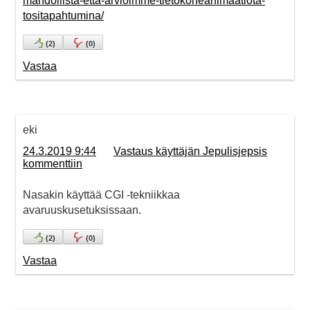
mahdollista-etta-arvioimme-tietokoneanimaatiota-
tositapahtumina/
(
2
)
(
0
)
Vastaa
eki
24.3.2019 9:44
Vastaus käyttäjän Jepulisjepsis
kommenttiin
Nasakin käyttää CGI -tekniikkaa
avaruuskusetuksissaan.
(
2
)
(
0
)
Vastaa