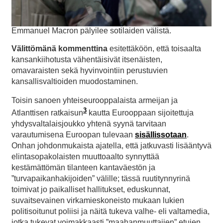
Emmanuel Macron pälyilee sotilaiden välistä.
Välittömänä kommenttina
esitettäköön, että toisaalta
kansankiihotusta vähentäisivät itsenäisten,
omavaraisten sekä hyvinvointiin perustuvien
kansallisvaltioiden muodostaminen.
Toisin sanoen yhteiseurooppalaista armeijan ja
3
Atlanttisen ratkaisun
kautta Eurooppaan sijoitettuja
yhdysvaltalaisjoukko yhtenä syynä tarvitaan
varautumisena Euroopan tulevaan
sisällissotaan
.
Onhan johdonmukaista ajatella, että jatkuvasti lisääntyvä
elintasopakolaisten muuttoaalto synnyttää
kestämättömän tilanteen kantaväestön ja
”turvapaikanhakijoiden” välille; tässä ruutitynnyrinä
toimivat jo paikalliset hallitukset, eduskunnat,
suvaitsevainen virkamieskoneisto mukaan lukien
politisoitunut poliisi ja näitä tukeva valhe- eli valtamedia,
jotka tukevat voimakkaasti ”maahanmuuttajien” etujen