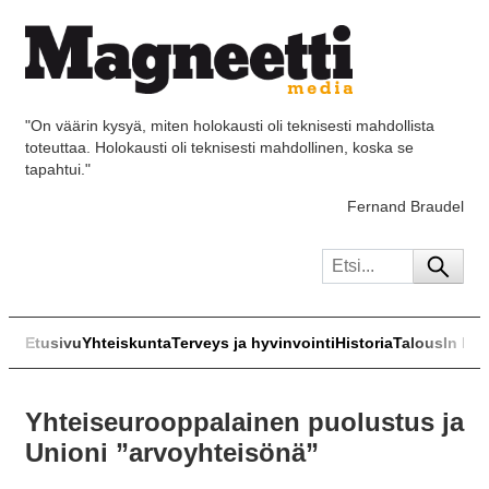
"On väärin kysyä, miten holokausti oli teknisesti mahdollista
toteuttaa. Holokausti oli teknisesti mahdollinen, koska se
tapahtui."
Fernand Braudel
Etusivu
Yhteiskunta
Terveys ja hyvinvointi
Historia
Talous
In Eng
Yhteiseurooppalainen puolustus ja
Unioni ”arvoyhteisönä”