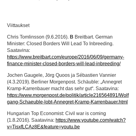
Viittaukset
Chris Tomlinsson (9.6.2016).
B
Breitbart. German
Minister: Closed Borders Will Lead To Inbreeding.
Saatavina:
https://www.breitbart.com/europe/2016/06/09/germany-
finance-minister-closed-borders-will-lead-inbreeding/
Jochen Gaugele, Jörg Quoos ja Sébastien Vannier
(4.3.2019). Berliner Morgenpost.
Schäuble: „Annegret
Kramp-Karrenbauer macht das sehr gut“. Saatavina:
https://www.morgenpost.de/politik/article216564891/Wolf
gang-Schaeuble-lobt-Annegret-Kramp-Karrenbauer.html
Hungarian Top Economist: Civil war is coming
(1.8.2016). Saatavina:
https://www.youtube.com/watch?
v=TisxfLCAz8E&feature=youtu.be