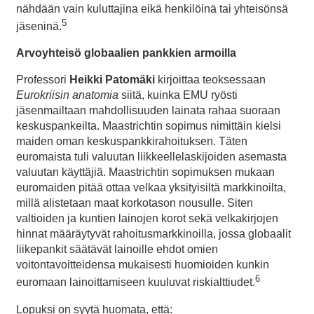
nähdään vain kuluttajina eikä henkilöinä tai yhteisönsä
5
jäseninä.
Arvoyhteisö globaalien pankkien armoilla
Professori
Heikki Patomäki
kirjoittaa teoksessaan
Eurokriisin anatomia
siitä, kuinka EMU ryösti
jäsenmailtaan mahdollisuuden lainata rahaa suoraan
keskuspankeilta. Maastrichtin sopimus nimittäin kielsi
maiden oman keskuspankkirahoituksen. Täten
euromaista tuli valuutan liikkeellelaskijoiden asemasta
valuutan käyttäjiä. Maastrichtin sopimuksen mukaan
euromaiden pitää ottaa velkaa yksityisiltä markkinoilta,
millä alistetaan maat korkotason nousulle. Siten
valtioiden ja kuntien lainojen korot sekä velkakirjojen
hinnat määräytyvät rahoitusmarkkinoilla, jossa globaalit
liikepankit säätävät lainoille ehdot omien
voitontavoitteidensa mukaisesti huomioiden kunkin
6
euromaan lainoittamiseen kuuluvat riskialttiudet.
Lopuksi on syytä huomata, että: