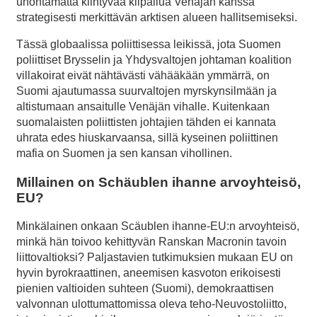
unohtamatta kiihtyvää kilpailua Venäjän kanssa
strategisesti merkittävän arktisen alueen hallitsemiseksi.
Tässä globaalissa poliittisessa leikissä, jota Suomen
poliittiset Brysselin ja Yhdysvaltojen johtaman koalition
villakoirat eivät nähtävästi vähääkään ymmärrä, on
Suomi ajautumassa suurvaltojen myrskynsilmään ja
altistumaan ansaitulle Venäjän vihalle. Kuitenkaan
suomalaisten poliittisten johtajien tähden ei kannata
uhrata edes hiuskarvaansa, sillä kyseinen poliittinen
mafia on Suomen ja sen kansan vihollinen.
Millainen on Schäublen ihanne arvoyhteisö,
EU?
Minkälainen onkaan Scäublen ihanne-EU:n arvoyhteisö,
minkä hän toivoo kehittyvän Ranskan Macronin tavoin
liittovaltioksi? Paljastavien tutkimuksien mukaan EU on
hyvin byrokraattinen, aneemisen kasvoton erikoisesti
pienien valtioiden suhteen (Suomi), demokraattisen
valvonnan ulottumattomissa oleva teho-Neuvostoliitto,