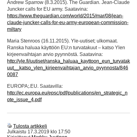
Andrew Sparrow (8.3.2015). The Guardian. Jean-Claude
Juncker calls for EU army. Saatavina:
https://www.theguardian.com/world/2015/mar/08/jean-
claude-juncker-calls-for-eu-army-european-commission-
miltary
Maria Stenroos (16.11.2015). Yle-uutiset; ulkomaat.
Ranska haluaa käyttöön EU:n turvatakuut – katso Ylen
kirjeenvaihtajan arvio pyynnöstä. Saatavina:
http://yle.fi/uutiset/ranska_haluaa_kayttoon_eun_turvatak
uut__katso_ylen_kirjeenvaihtajan_arvio_pyynnosta/846
0087
EUROPA;.EU. Saatavilla:
http://ec.europa.eu/epsc/pdf/publications/en_strategic_n
ote_issue_4.pdf
Tulosta artikkeli
Julkaistu
17.3.2019 klo 17:50