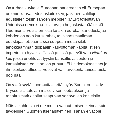
On turhaa kuvitella Euroopan parlamentin eli Euroopan
unionin kansanedustuslaitoksen, ja siihen valittujen
edustajien toisin sanoen meppien (MEP) toteuttavan
Unionissa demokraattisia arvoja heijastavia päätöksiä.
Huomion arvoista on, että kutakin eurokansanedustajaa
kohden on noin kuusi raha-, tai bisnesmaailman
edustajaa lobbaamassa suppean mutta sitäkin
tehokkaamman globaalin kasvottoman kapitalistisen
imperiumin hyväksi. Tässä pelissä pätevät vain
viidakon
lait,
jossa unohtuvat tyystin kansallisvaltioiden ja
kansalaisten edut; paljon puhutut EU:n demokraattiset ja
ihmisoikeudelliset arvot ovat vain arvotonta farisealaista
höpinää.
On vielä syytä huomauttaa, että myös Suomi on liitetty
Brysselistä tulevan massiivisen lobbauksen ja
rahoitusmarkkinoilta saapuvan sortovallan kahleisiin.
Näistä kahleista ei ole muuta vapautumisen keinoa kuin
täydellinen Suomen itsenäistyminen. Tähän eivät ole