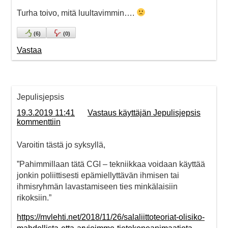
Turha toivo, mitä luultavimmin….
(
6
)
(
0
)
Vastaa
Jepulisjepsis
19.3.2019 11:41
Vastaus käyttäjän Jepulisjepsis
kommenttiin
Varoitin tästä jo syksyllä,
”Pahimmillaan tätä CGI – tekniikkaa voidaan käyttää
jonkin poliittisesti epämiellyttävän ihmisen tai
ihmisryhmän lavastamiseen ties minkälaisiin
rikoksiin.”
https://mvlehti.net/2018/11/26/salaliittoteoriat-olisiko-