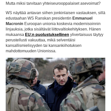
Mutta miksi tarvitaan yhteiseurooppalaiset asevoimat?
WS näyttää antavan siihen jonkinlaisen vastauksen, sillä
edustaahan WS Ranskan presidentin
Emmanuel
Macronin
Euroopan unionia koskevia modernisoinnin
linjauksia, jotka sisältävät liittovaltiokehityksen. Hänen
mukaansa
EU:n puolustuksellinen
ylivertaisuus täytyy
perustellusti vakuuttaa, mikä selventäisi
kansallismielisyyden tai kansankiihotuksen
mahdottomuuden Unionissa.