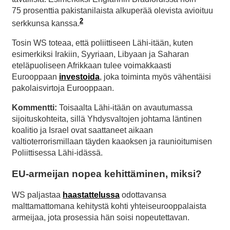
75 prosenttia pakistanilaista alkuperää olevista avioituu
2
serkkunsa kanssa.
Tosin WS toteaa, että poliittiseen Lähi-itään, kuten
esimerkiksi Irakiin, Syyriaan, Libyaan ja Saharan
eteläpuoliseen Afrikkaan tulee voimakkaasti
Eurooppaan
investoida
, joka toiminta myös vähentäisi
pakolaisvirtoja Eurooppaan.
Kommentti:
Toisaalta Lähi-itään on avautumassa
sijoituskohteita, sillä Yhdysvaltojen johtama läntinen
koalitio ja Israel ovat saattaneet aikaan
valtioterrorismillaan täyden kaaoksen ja raunioitumisen
Poliittisessa Lähi-idässä.
EU-armeijan nopea kehittäminen, miksi?
WS paljastaa
haastattelussa
odottavansa
malttamattomana kehitystä kohti yhteiseurooppalaista
armeijaa, jota prosessia hän soisi nopeutettavan.