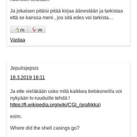
Ja jokaisen pitäisi pitää kirjaa äänestään ja tarkistaa
että se kanssa meni , jos sitä edes voi tarkista…
(
5
)
(
0
)
Vastaa
Jepulisjepsis
18.3.2019 16:11
Ja ette vieläkään usko mitä kaikkea tietokoneilla voi
nykyään tv-ruuduille tehdä !
https://fi.wikipedia.org/wiki/CGI_(grafiikka)
esim.
Where did the shell casings go?