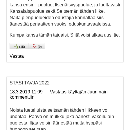
kansa ensin –puolue, Itsenäisyyspuolue, ja luultavasti
Kansalaispuolue sekä Seitsemän tähden liike.
Näitä pienpuolueiden edustajia kannattaa siis
äänestää periaatteen vuoksi eduskuntavaaleissa.
Kumpa kansa tämän tajuaisi. Siitä voisi alkaa uusi tie.
(
15
)
(
0
)
Vastaa
STASI TAVJA 2022
18.3.2019 11:09
Vastaus käyttäjän Juuri näin
kommenttiin
Noista luetelluista seitsämän tähden liikkeen voi
unohtaa. Paavo on mulkku joka äänesti vakoilulain
puolesta. Iljaa voisin äänestää mutta hyppäsi
huonoon seuraan.