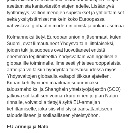
asettamista kantaväestön etujen edelle. Lisääntyvä
työttömyys, valtion menojen supistukset ja yhtiöittämiset
sekä yksityistämiset melkein koko Euroopassa
vahvistavat globaalin modernin omistajaluokan asemaa.
Kolmanneksi tietyt Euroopan unionin jäsenmaat, kuten
Suomi, ovat liimautuneet Yhdysvaltain liittolaiseksi,
joiden tuki ja suopeus ovat luovuttaneet entistä
enemmän legitimiteettiä Yhdysvaltain vahingolliselle
globaalille toiminnalle. Ilmeisesti yhteiseurooppalaista
armeijaa voitaisiin hyödyntää tulevaisuudessa myös
Yhdysvaltojen globaalia valtapolitiikkaa ajatellen.
Kiinan kehittyminen maailman suurimmaksi
talousmahdiksi ja Shanghain yhteistyöjärjestön (SCO)
jatkuva sotilaallisen voiman kurominen jo pian Naton
rinnalle, voivat olla tiettyjä syitä EU-armeijan
kehittämiselle, joka siis yhdistyisi transatlanttiseen
taloudelliseen ja sotilaalliseen yhteistyöhön.
EU-armeija ja Nato