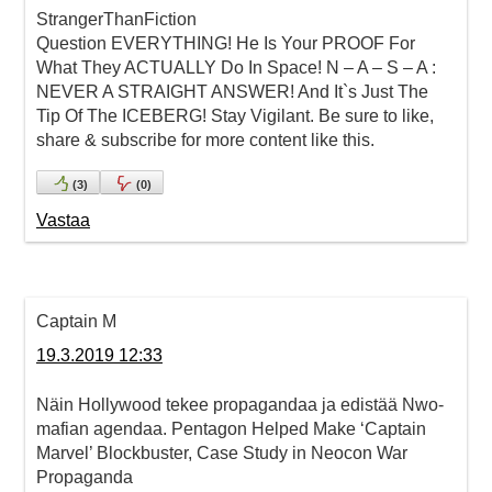
StrangerThanFiction
Question EVERYTHING! He Is Your PROOF For
What They ACTUALLY Do In Space! N – A – S – A :
NEVER A STRAIGHT ANSWER! And It`s Just The
Tip Of The ICEBERG! Stay Vigilant. Be sure to like,
share & subscribe for more content like this.
(
3
)
(
0
)
Vastaa
Captain M
19.3.2019 12:33
Näin Hollywood tekee propagandaa ja edistää Nwo-
mafian agendaa. Pentagon Helped Make ‘Captain
Marvel’ Blockbuster, Case Study in Neocon War
Propaganda