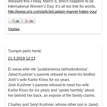
released this Friday, March 8, which happens to be
International Women’s Day. It’s all too trite for words.
http://www.unz.com/article/captain-marvel-hates-you/
(
0
)
(
0
)
Vastaa
Trumpin pelin henki
21.3.2019 12:13
Ei asiaa ellei ole ’juutalaisessa talmuduskossa’.
Jared Kushner’s parents refused to meet his brother
Josh’s wife Karlie Kloss for six years
Josh Kushner’s parents refused to meet his wife
Karlie Kloss for six years and ‘spoke horribly’ about
her behind her back, an expose of the family claims.
Charles and Seryl Kushner, whose other son is Jared,