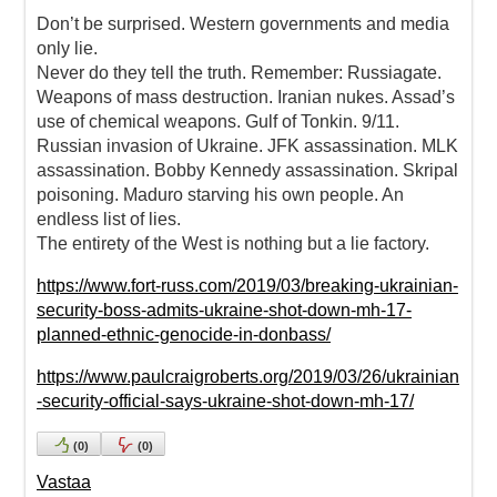
Don’t be surprised. Western governments and media
only lie.
Never do they tell the truth. Remember: Russiagate.
Weapons of mass destruction. Iranian nukes. Assad’s
use of chemical weapons. Gulf of Tonkin. 9/11.
Russian invasion of Ukraine. JFK assassination. MLK
assassination. Bobby Kennedy assassination. Skripal
poisoning. Maduro starving his own people. An
endless list of lies.
The entirety of the West is nothing but a lie factory.
https://www.fort-russ.com/2019/03/breaking-ukrainian-
security-boss-admits-ukraine-shot-down-mh-17-
planned-ethnic-genocide-in-donbass/
https://www.paulcraigroberts.org/2019/03/26/ukrainian
-security-official-says-ukraine-shot-down-mh-17/
(
0
)
(
0
)
Vastaa