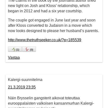
The claims in the book by the journalist author shed
new light on Josh and Kloss’ relationship, which
began in 2012 and had a six year courtship.
The couple got engaged in June last year and soon
after Kloss converted to Judaism in a move which
now looks designed to please her husband’s parents.
http://www.thetruthseeker.co.uk/?p=185539
(
1
)
(
0
)
Vastaa
Kalergi-suunnitelma
21.3.2019 23:35
Näin Brysselin gangsterit aikovat toteuttaa
eurooppalaisten valkoisen kansanmurhan Kalergi-