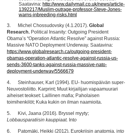
Saatavina:
http://www.dailymail.co.uk/news/article-
1392217/Muslim-outrage-professor-Steve-Jones-
warns-inbreeding-risks.html
3. Michel Chossudovsky (4.1.2017).
Global
Research
.
Political Insanity: Outgoing President
Obama’s “Operation Atlantic Resolve” against Russia:
Massive NATO Deployment Underway. Saatavina:
https://www.globalresearch.ca/outgoing-president-
obamas-operation-atlantic-resolve-against-russia-us-
sends-3600-tanks-against-russia-massive-nato-
deployment-underway/5566679
4. Steinhauser, Karl (1994). EU- huomispäivän super-
Neuvostoliitto. Karprint; Muut kirjailijan vapaamuurari
aiheiset teokset: Laillinen mafia; Paholaisen
toimihenkilöt; Kuka kukin on ilman naamioita.
5. Kivi, Jaana (2016). Bryssel myyty;
Lobbausparatiisin kauppiaat.
Int
o
6. Patomäki, Heikki (2012). Eurokriisin anatomia. int
o