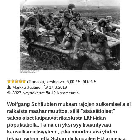
(
2
arviota, keskiarvo:
5,00
/ 5 tähteä 5)
Markku Juutinen
17.3.2019
3327 Näyttökerrat
12 Kommenttia
Wolfgang Schäublen mukaan rajojen sulkemisella ei
ratkaista maahanmuuttoa, sillä ”sisäsiittoiset”
saksalaiset kaipaavat rikastusta Lähi-idän
populaatiolla. Tämä on yksi syy lisääntyvään
kansallismielisyyteen, joka muodostaisi yhden
tekijän siihen, että Schäuble kaipailee EU-armeijaa.