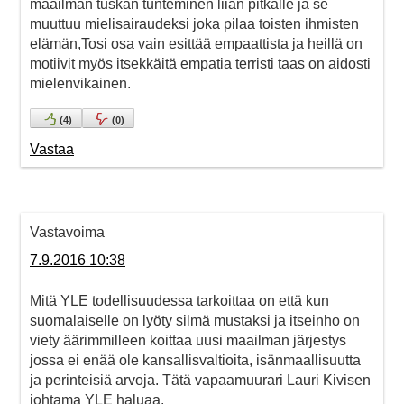
maailman tuskan tunteminen liian pitkälle ja se
muuttuu mielisairaudeksi joka pilaa toisten ihmisten
elämän,Tosi osa vain esittää empaattista ja heillä on
motiivit myös itsekkäitä empatia terristi taas on aidosti
mielenvikainen.
(
4
)
(
0
)
Vastaa
Vastavoima
7.9.2016 10:38
Mitä YLE todellisuudessa tarkoittaa on että kun
suomalaiselle on lyöty silmä mustaksi ja itseinho on
viety äärimmilleen koittaa uusi maailman järjestys
jossa ei enää ole kansallisvaltioita, isänmaallisuutta
ja perinteisiä arvoja. Tätä vapaamuurari Lauri Kivisen
johtama YLE haluaa.