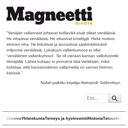
”Venäjän vallanneet johtavat bolševikit eivät olleet venäläisiä.
He vihasivat venäläisiä. He vihasivat kristittyjä. Heitä motivoi
etninen viha. He kiduttivat ja teurastivat säälimättömästi
miljoonia venäläisiä. Lokakuun vallankumous ei ollut
'venäläinen vallankumous'. Se oli vieraan kansan valloitusretki
Venäjällä. Lähes kukaan ei ymmärrä tätä vieläkään, mikä
todistaa, että kansainvälinen valtamedia on saman heimon
käsissä.”
Nobel-palkittu kirjailija Aleksandr Solženitsyn.
Etusivu
Yhteiskunta
Terveys ja hyvinvointi
Historia
Talous
In Eng