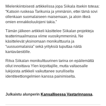
Mielenkiintoisesti artikkelissa jopa Siikala itsekin toteaa:
“Katsoin ruskeaa Tarikunia ja ymmärsin, ettei tämä sovi
ollenkaan suomalaiseen maisemaan, ja aloin itkeä
omien ennakkoluulojeni takia.”
Tämän jälkeen artikkeli käsittelee Siikalan projekteja
teatterimaailmassa viime vuosikymmeninä. Ne
käsittelevät yksinomaan monikulttuuria ja
“uussuomalaisia” sekä yrityksiä tuputtaa näitä
kantaväestölle.
Ritva Siikalan monikulttuurinen tarina on epäilemättä
ollut innoittava Ylen kirjoittajille, mutta valtaosalle
lukijoista artikkeli vaikuttanee surulliselta
identiteettiongelmien kanssa painimiselta.
Julkaistu alunperin
Kansallisessa Vastarinnassa
.