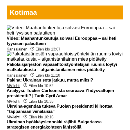
Kotimaa
Video: Maahantunkeutuja solvasi Eurooppaa – sai heti
fyysisen palautteen
Kansalainen
|
Eilen klo 13:07
Pakolaisjärjestön vapaaehtoistyöntekijän ruumis löytyi
matkalaukusta – afganistanilainen mies pidätetty
Kansalainen
|
Eilen klo 11:10
Pakina: Ukrainan sota jatkuu, mutta miksi?
MV-lehti
|
Eilen klo 10:52
Analyysi: Tucker Carlsonista seuraava Yhdysvaltojen
presidentti? | Tarik Cyril Amar
MV-lehti
|
Eilen klo 10:35
Ukraina-agendaa tukeva Puolan presidentti kiihottaa
”tappamaan venäläisiä”
MV-lehti
|
Eilen klo 10:16
Ukrainan hyökkäyslennokki räjähti Bulgariassa
strategisen energiakohteen lähistöllä