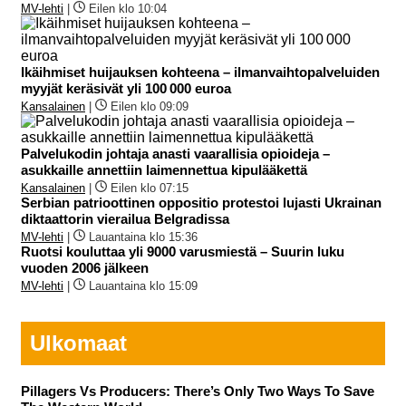
MV-lehti
|
Eilen klo 10:04
Ikäihmiset huijauksen kohteena – ilmanvaihtopalveluiden
myyjät keräsivät yli 100 000 euroa
Kansalainen
|
Eilen klo 09:09
Palvelukodin johtaja anasti vaarallisia opioideja –
asukkaille annettiin laimennettua kipulääkettä
Kansalainen
|
Eilen klo 07:15
Serbian patrioottinen oppositio protestoi lujasti Ukrainan
diktaattorin vierailua Belgradissa
MV-lehti
|
Lauantaina klo 15:36
Ruotsi kouluttaa yli 9000 varusmiestä – Suurin luku
vuoden 2006 jälkeen
MV-lehti
|
Lauantaina klo 15:09
Ulkomaat
Pillagers Vs Producers: There’s Only Two Ways To Save