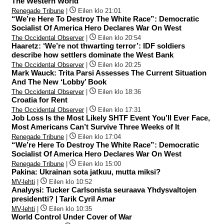
The Western World
Renegade Tribune
|
Eilen klo 21:01
“We’re Here To Destroy The White Race”: Democratic
Socialist Of America Hero Declares War On West
The Occidental Observer
|
Eilen klo 20:54
Haaretz: ‘We’re not thwarting terror’: IDF soldiers
describe how settlers dominate the West Bank
The Occidental Observer
|
Eilen klo 20:25
Mark Wauck: Trita Parsi Assesses The Current Situation
And The New ‘Lobby’ Book
The Occidental Observer
|
Eilen klo 18:36
Croatia for Rent
The Occidental Observer
|
Eilen klo 17:31
Job Loss Is the Most Likely SHTF Event You’ll Ever Face,
Most Americans Can’t Survive Three Weeks of It
Renegade Tribune
|
Eilen klo 17:04
“We’re Here To Destroy The White Race”: Democratic
Socialist Of America Hero Declares War On West
Renegade Tribune
|
Eilen klo 15:00
Pakina: Ukrainan sota jatkuu, mutta miksi?
MV-lehti
|
Eilen klo 10:52
Analyysi: Tucker Carlsonista seuraava Yhdysvaltojen
presidentti? | Tarik Cyril Amar
MV-lehti
|
Eilen klo 10:35
World Control Under Cover of War