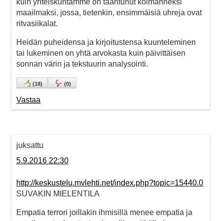
kuin yhteiskuntamme on taantunut kolmanneksi
maailmaksi, jossa, tietenkin, ensimmäisiä uhreja ovat
ritvasiikalat.
Heidän puheidensa ja kirjoitustensa kuunteleminen
tai lukeminen on yhtä arvokasta kuin päivittäisen
sonnan värin ja tekstuurin analysointi.
(
18
)
(
0
)
Vastaa
juksattu
5.9.2016 22:30
http://keskustelu.mvlehti.net/index.php?topic=15440.0
SUVAKIN MIELENTILA
Empatia terrori joillakin ihmisillä menee empatia ja