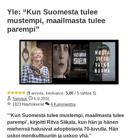
Yle: “Kun Suomesta tulee
mustempi, maailmasta tulee
parempi”
(
9
arviota, keskiarvo:
5,00
/ 5 tähteä 5)
Toimitus
5.9.2016
1823 Näyttökerrat
4 Kommenttia
“‘Kun Suomesta tulee mustempi, maailmasta tulee
parempi’, kirjoitti Ritva Siikala, kun hän ja hänen
miehensä halusivat adoptiolasta 70-luvulla. Hän
uskoi monikulttuuriin ja uskoo yhä.”