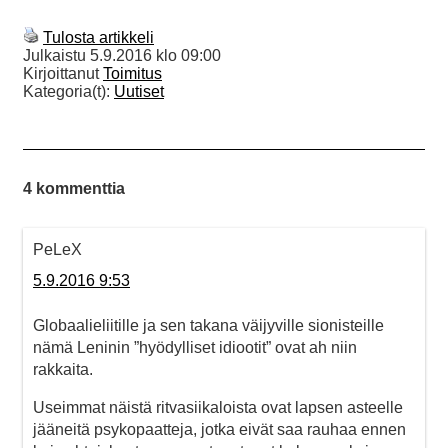
Tulosta artikkeli
Julkaistu
5.9.2016 klo 09:00
Kirjoittanut
Toimitus
Kategoria(t):
Uutiset
4 kommenttia
PeLeX
5.9.2016 9:53
Globaalieliitille ja sen takana väijyville sionisteille
nämä Leninin ”hyödylliset idiootit” ovat ah niin
rakkaita.
Useimmat näistä ritvasiikaloista ovat lapsen asteelle
jääneitä psykopaatteja, jotka eivät saa rauhaa ennen