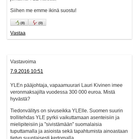
Siihen me emme ikinä suostu!
(
8
)
(
0
)
Vastaa
Vastavoima
7.9.2016 10:51
YLEn pääjohtaja, vapaamuurari Lauri Kivinen imee
veronmaksajilta vuodessa 300 000 euroa. Mistä
hyvästä?
Tiedonvälitys on sivuseikka YLElle. Suomen suurin
trollitehdas YLE pyrkii vaikuttamaan asenteisiin ja
mielipiteisiin ja ”sivistämään” suomalaisia
tuputtamalla ja asioista sekä tapahtumista ainoastaan
tietyn suuntaisesti kertomalla.