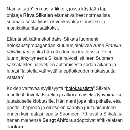
Näin alkaa
Ylen uusi artikkeli
, jossa käydään läpi
ohjaaja
Ritva Siikalan
elämänvaiheet normaalista
suomalaisesta tytöstä kivenkovaksi sionistiksi ja
monikulttuurifanaatikoksi.
Elämänsä käännekohdaksi Siikala luonnehtii
holokaustipropagandan kruununjalokiveä
Anne Frankin
päiväkirjaa
, jonka hän näki teininä teatterissa. Perin
juurin järkyttyneenä Siikala raivosi isälleen Suomen
saksalaisten aseveljien auttamisesta sodan aikana ja
lupasi “taistella vääryyttä ja epäoikeudenmukaisuutta
vastaan”.
Kokien valtavaa syyllisyyttä “
holokaustista
” Siikala
muutti 60-luvulla Israeliin ja alkoi ilmaiseksi työvoimaksi
juutalaiselle kibbutsille. Hän meni jopa niin pitkälle, että
opetteli hepreaa ja oli itsekin kääntyä juutalaisuuteen
ennen kuin palasi lopulta Suomeen. 70-luvulla Siikala ja
hänen miehensä
Bengt Ahlfors
adoptoivat afrikkalaisen
Tarikun
.