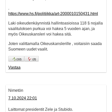
.
https://www.hs.fi/politiikka/art-2000010150431.html
Laki oikeudenkäynnistä hallintoasioissa 118 § nojalla
vaalituloksen purkua voi hakea 5 vuoden ajan, ja
myös Oikeuskansleri voi hakea sitä.
Joten valittamalla Oikeuskanslerille , voitaisiin saada
Suomeen uudet vaalit.
(
12
)
(
2
)
Vastaa
Nimetön
7.10.2024 22:01
Laittomat presidentit Zele ja Stubido.