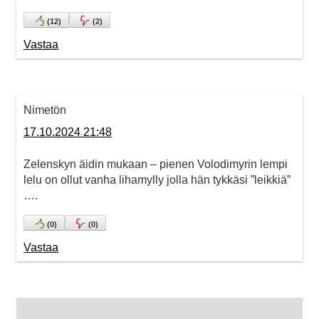
(
12
)
(
2
)
Vastaa
Nimetön
17.10.2024 21:48
Zelenskyn äidin mukaan – pienen Volodimyrin lempi
lelu on ollut vanha lihamylly jolla hän tykkäsi ”leikkiä”
….
(
0
)
(
0
)
Vastaa