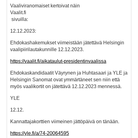
Vaaliviranomaiset kertoivat näin
Vaalit.fi
sivuilla:
12.12.2023:
Ehdokashakemukset viimeistään jätettävä Helsingin
vaalipiirilautakunnille 12.12.2023.
https://vaalit.fi/aikataulut-presidentinvaalissa
Ehdokaskandidaatit Väyrynen ja Huhtasaari ja YLE ja
Helsingin Sanomat ovat ymmärtäneet sen niin että
myös vaalikortit on jätettävä 12.12.2023 mennessä.
YLE
12.12.
Kannattajakorttien viimeinen jättöpäivä on tänään.
https://yle.fi/a/74-20064595