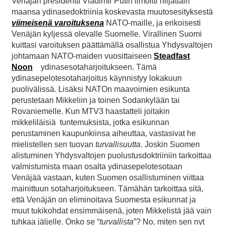
Venäjän presidentti Vladimir Putin ilmoitti hiljattain
maansa ydinasedoktriinia koskevasta muutosesityksestä
viimeisenä varoituksena
NATO-maille, ja erikoisesti
Venäjän kyljessä olevalle Suomelle. Virallinen Suomi
kuittasi varoituksen päättämällä osallistua Yhdysvaltojen
johtamaan NATO-maiden vuosittaiseen
Steadfast
Noon
ydinasesotaharjoitukseen. Tämä
ydinasepelotesotaharjoitus käynnistyy lokakuun
puolivälissä. Lisäksi NATOn maavoimien esikunta
perustetaan Mikkeliin ja toinen Sodankylään tai
Rovaniemelle. Kun MTV3 haastatteli joitakin
mikkeliläisiä tuntemuksista, jotka esikunnan
perustaminen kaupunkiinsa aiheuttaa, vastasivat he
mielistellen sen tuovan
turvallisuutta
. Joskin Suomen
alistuminen Yhdysvaltojen puolustusdoktriiniin tarkoittaa
valmistumista maan osalta ydinasepelotesotaan
Venäjää vastaan, kuten Suomen osallistuminen viittaa
mainittuun sotaharjoitukseen. Tämähän tarkoittaa sitä,
että Venäjän on eliminoitava Suomesta esikunnat ja
muut tukikohdat ensimmäisenä, joten Mikkelistä jää vain
tuhkaa jäljelle. Onko se “
turvallista
”? No, miten sen nyt