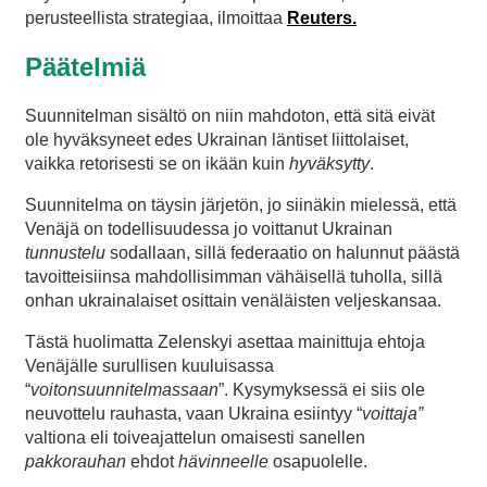
perusteellista strategiaa, ilmoittaa
Reuters.
Päätelmiä
Suunnitelman sisältö on niin mahdoton, että sitä eivät
ole hyväksyneet edes Ukrainan läntiset liittolaiset,
vaikka retorisesti se on ikään kuin
hyväksytty
.
Suunnitelma on täysin järjetön, jo siinäkin mielessä, että
Venäjä on todellisuudessa jo voittanut Ukrainan
tunnustelu
sodallaan, sillä federaatio on halunnut päästä
tavoitteisiinsa mahdollisimman vähäisellä tuholla, sillä
onhan ukrainalaiset osittain venäläisten veljeskansaa.
Tästä huolimatta Zelenskyi asettaa mainittuja ehtoja
Venäjälle surullisen kuuluisassa
“
voitonsuunnitelmassaan
”. Kysymyksessä ei siis ole
neuvottelu rauhasta, vaan Ukraina esiintyy “
voittaja”
valtiona eli toiveajattelun omaisesti sanellen
pakkorauhan
ehdot
hävinneelle
osapuolelle.