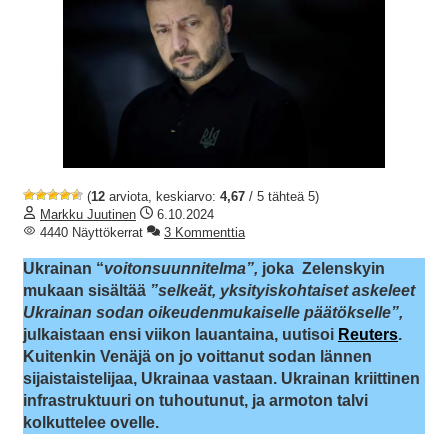
(
12
arviota, keskiarvo:
4,67
/ 5 tähteä 5)
Markku Juutinen
6.10.2024
4440 Näyttökerrat
3 Kommenttia
Ukrainan “
voitonsuunnitelma”,
joka
Zelenskyin
mukaan sisältää
”selkeät, yksityiskohtaiset askeleet
Ukrainan sodan oikeudenmukaiselle päätökselle”,
julkaistaan ensi viikon lauantaina, uutisoi
Reuters
.
Kuitenkin Venäjä on jo voittanut sodan lännen
sijaistaistelijaa, Ukrainaa vastaan. Ukrainan kriittinen
infrastruktuuri on tuhoutunut, ja armoton talvi
kolkuttelee ovelle.