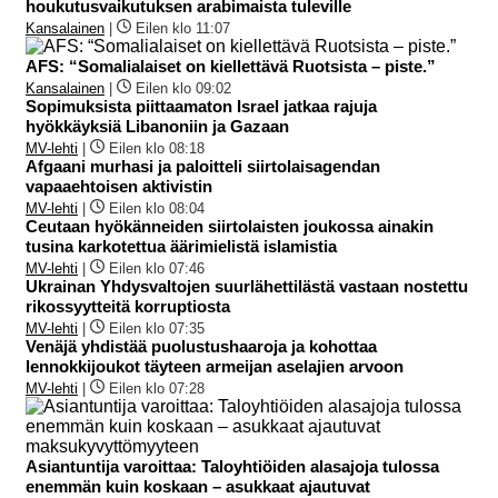
houkutusvaikutuksen arabimaista tuleville
Kansalainen
|
Eilen klo 11:07
AFS: “Somalialaiset on kiellettävä Ruotsista – piste.”
Kansalainen
|
Eilen klo 09:02
Sopimuksista piittaamaton Israel jatkaa rajuja
hyökkäyksiä Libanoniin ja Gazaan
MV-lehti
|
Eilen klo 08:18
Afgaani murhasi ja paloitteli siirtolaisagendan
vapaaehtoisen aktivistin
MV-lehti
|
Eilen klo 08:04
Ceutaan hyökänneiden siirtolaisten joukossa ainakin
tusina karkotettua äärimielistä islamistia
MV-lehti
|
Eilen klo 07:46
Ukrainan Yhdysvaltojen suurlähettilästä vastaan nostettu
rikossyytteitä korruptiosta
MV-lehti
|
Eilen klo 07:35
Venäjä yhdistää puolustushaaroja ja kohottaa
lennokkijoukot täyteen armeijan aselajien arvoon
MV-lehti
|
Eilen klo 07:28
Asiantuntija varoittaa: Taloyhtiöiden alasajoja tulossa
enemmän kuin koskaan – asukkaat ajautuvat