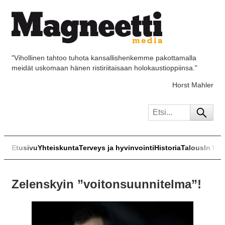
"Vihollinen tahtoo tuhota kansallishenkemme pakottamalla
meidät uskomaan hänen ristiriitaisaan holokaustioppiinsa."
Horst Mahler
Etusivu
Yhteiskunta
Terveys ja hyvinvointi
Historia
Talous
In Eng
Zelenskyin ”voitonsuunnitelma”!