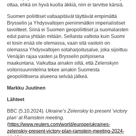
ottaa, ehkä on hyvä kuolla äkkiä, niin ei tarvitse kärsiä.
Suomen poliittiset valtaapitävät täyttävät empimättä
Brysselin ja Yhdysvaltojen pienimmätkin imperialistiset
tavoitteet. Siinä ei Suomen geopoliittiset ja suomalaisten
edut paina yhtään mitään. Sellaista valtiota kuin Suomi
ei tosin enää ole olemassa, vaan sitä vastoin on
olemassa Yhdysvaltojen sotaharjoitusalue, joka sijoittuu
Venäjän rajaa vasten ja Brysselin pohjoisena
maakuntana. Vaikuttaa ainakin siltä, että Zelenskyin
voitonsuunnitelma tekee ainakin Suomesta
geopoliittisena alueena selvää jälkeä.
Markku Juutinen
Lähteet
BBC (5.10.2024).
Ukraine’s Zelenskiy to present ’victory
plan’ at Ramstein meeting.
(
https://www.reuters.com/world/europe/ukraines-
zelenskiy-present-victory-plan-ramstein-meeting-2024-