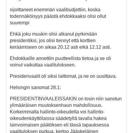
sijoittaneet enemmän vaalibudjettiin, koska
todennäköisyys päästä ehdokkaaksi olisi ollut
suurempi
Ehkä joku muukin olisi alkanut pyrkimään
presidentiksi, jos olisi tiennyt että korttien
keräämiseen on aikaa 20.12 asti eikä 12.12 asti.
Ehdokkaille annettiin puutteellista tietoa ja se oli
voinut vaikuttaa vaalitulokseen.
Presidenvaalit oli siksi laittomat, ja ne on uusittava.
Helsingin sanomat 28.1:
PRESIDENTINVAALEISSAKIN on tosin niin sanotun
ylimääräisen muutoksenhaun mahdollisuus.
Korkeimmalta hallinto-oikeudelta voi hallinto-
oikeudenkäyttölaissa säädetyllä tavalla hakea
lainvoimaisen päätöksen eli tässä tapauksessa
vaalituloksen purkua, kertoo Jääskeläinen