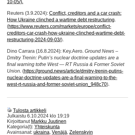
10-05/).
Reuters (3.9.2024):
Conflict, creditors and a car crash:
How Ukraine clinched a wartime debt restructuring
.
(
https://www.reuters.com/markets/europe/conflict-
creditors-car-crash-how-ukraine-clinched-wartime-debt-
restructuring-2024-09-03/
).
Dino Carrara (16.8.2024): Key.Aero.
Ground News –
Dmitry Trenin: Putin’s nuclear doctrine updates are a
final warning tothe West — RT Russia & Former Soviet
Union.
(
https://ground.news/article/dmitry-trenin-putins-
nuclear-doctrine-updates-are-a-final-warning-to-the-
west-rt-russia-and-former-soviet-union_948c70
).
Tulosta artikkeli
Julkaistu
6.10.2024 klo 19:19
Kirjoittanut
Markku Juutinen
Kategoria(t):
Yhteiskunta
Avainsanat:
ukraina
,
Venäjä
,
Zelenskyin