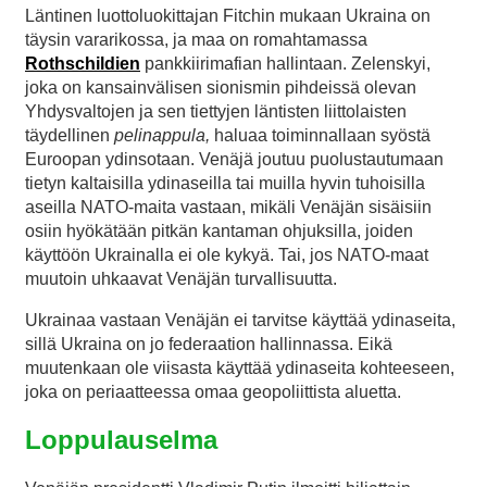
Läntinen luottoluokittajan Fitchin mukaan Ukraina on
täysin vararikossa, ja maa on romahtamassa
Rothschildien
pankkiirimafian hallintaan. Zelenskyi,
joka on kansainvälisen sionismin pihdeissä olevan
Yhdysvaltojen ja sen tiettyjen läntisten liittolaisten
täydellinen
pelinappula,
haluaa toiminnallaan syöstä
Euroopan ydinsotaan. Venäjä joutuu puolustautumaan
tietyn kaltaisilla ydinaseilla tai muilla hyvin tuhoisilla
aseilla NATO-maita vastaan, mikäli Venäjän sisäisiin
osiin hyökätään pitkän kantaman ohjuksilla, joiden
käyttöön Ukrainalla ei ole kykyä. Tai, jos NATO-maat
muutoin uhkaavat Venäjän turvallisuutta.
Ukrainaa vastaan Venäjän ei tarvitse käyttää ydinaseita,
sillä Ukraina on jo federaation hallinnassa. Eikä
muutenkaan ole viisasta käyttää ydinaseita kohteeseen,
joka on periaatteessa omaa geopoliittista aluetta.
Loppulauselma