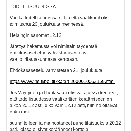
TODELLISUUDESSA:
Vaikka todellisuudessa riittää että vaalikortit olisi
toimittanut 20.joulukuuta mennessä.
Helsingin sanomat 12.12:
Jätettyä hakemusta voi nimittäin täydentää
ehdokasasettelun vahvistamiseen asti,
vaalipiirilautakunnasta kerrotaan.
Ehdokasasettelu vahvistetaan 21. joulukuuta.
https://www.hs.fi/politiikka/art-2000010052159.html
Jos Väyrynen ja Huhtasaari olisivat ajoissa tienneet,
että todellisuudessa vaalikorttien keräämiseen on
aikaa 20.12 asti, eikä vain 12.12 asti, niin he olisivat
ehkä mm.
suunnitelleen ja mainostaneet puhe tilaisuuksia 20.12
asti, joissa olisivat keräänneet kortteja