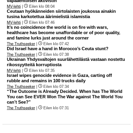
vapaaehtoisen aktivistin
MV-lehti
|
Eilen klo 08:04
Ceutaan hyökänneiden siirtolaisten joukossa ainakin
tusina karkotettua äärimielistä islamistia
MV-lehti
|
Eilen klo 07:46
It’s no coincidence the world is on fire with wars,
healthcare has become unaffordable or of poor quality,
and famine lurks just around the corner
The Truthseeker
|
Eilen klo 07:42
Did Israel have a hand in Morocco’s Ceuta stunt?
The Truthseeker
|
Eilen klo 07:38
Ukrainan Yhdysvaltojen suurlähettilästä vastaan nostettu
rikossyytteitä korruptiosta
MV-lehti
|
Eilen klo 07:35
Israel wipes genocide evidence in Gaza, carting off
rubble and remains in 100 trucks daily
The Truthseeker
|
Eilen klo 07:34
“The Outcome is Already Decided. When has The World
You can See EVER Won The War against The World You
can’t See?”
The Truthseeker
|
Eilen klo 07:31