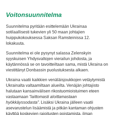
Voitonsuunnitelma
Suunnitelma pyritään esittelemään Ukrainaa
sotilaallisesti tukevien yli 50 maan johtajien
huippukokouksessa Saksan Ramsteinissa 12.
lokakuuta.
Suunnitelma ei ole pysynyt salassa Zelenskyin
syyskuisen Yhdysvaltojen vierailun johdosta, ja
käytännössä se on tavoitteiltaan sama, mistä Ukraina on
viestittänyt Donbassin puolustuksesta alkaen.
Ukraina vaatii kaikkien venäläisjoukkojen vetäytymistä
Ukrainalta valtaamiltaan alueilta. Venäjän johtajisto
halutaan kansainvälisen rikostuomioistuimen eteen
vastaamaan
“laittomasti aloittamastaan
hyökkäyssodasta”
. Lisäksi Ukraina jälleen vaatii
asevarustelun lisäämistä ja pitkän kantaman ohjusten
käyttöä koskevien rajoitusten poistamista, ilman