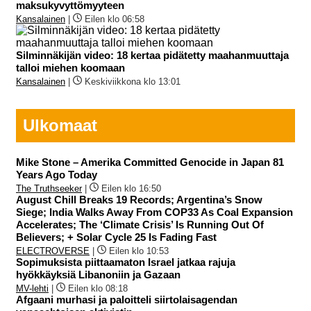
maksukyvyttömyyteen
Kansalainen
|
Eilen klo 06:58
Silminnäkijän video: 18 kertaa pidätetty maahanmuuttaja
talloi miehen koomaan
Kansalainen
|
Keskiviikkona klo 13:01
Ulkomaat
Mike Stone – Amerika Committed Genocide in Japan 81
Years Ago Today
The Truthseeker
|
Eilen klo 16:50
August Chill Breaks 19 Records; Argentina’s Snow
Siege; India Walks Away From COP33 As Coal Expansion
Accelerates; The ‘Climate Crisis’ Is Running Out Of
Believers; + Solar Cycle 25 Is Fading Fast
ELECTROVERSE
|
Eilen klo 10:53
Sopimuksista piittaamaton Israel jatkaa rajuja
hyökkäyksiä Libanoniin ja Gazaan
MV-lehti
|
Eilen klo 08:18
Afgaani murhasi ja paloitteli siirtolaisagendan