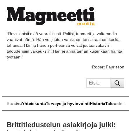
"Revisionisti elää vaarallisesti. Poliisi, tuomarit ja valtamedia
vaanivat häntä. Hän voi joutua vankilaan tai sairaalaan koska
tahansa. Hän ja hänen perheensä voivat joutua vakaviin
taloudellisiin vaikeuksiin. Hän ei anna tämän kuitenkaan häiritä
työtään."
Robert Faurisson
Etusivu
Yhteiskunta
Terveys ja hyvinvointi
Historia
Talous
In Eng
Brittitiedustelun asiakirjoja julki: