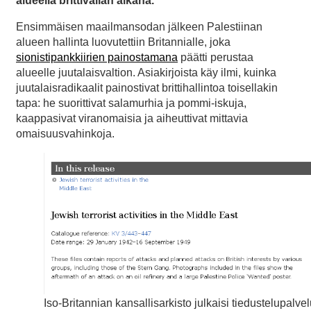
alueella brittivallan aikana.
Ensimmäisen maailmansodan jälkeen Palestiinan
alueen hallinta luovutettiin Britannialle, joka
sionistipankkiirien painostamana
päätti perustaa
alueelle juutalaisvaltion. Asiakirjoista käy ilmi, kuinka
juutalaisradikaalit painostivat brittihallintoa toisellakin
tapa: he suorittivat salamurhia ja pommi-iskuja,
kaappasivat viranomaisia ja aiheuttivat mittavia
omaisuusvahinkoja.
Iso-Britannian kansallisarkisto julkaisi tiedustelupalve