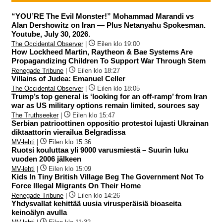
“YOU’RE The Evil Monster!” Mohammad Marandi vs
Alan Dershowitz on Iran — Plus Netanyahu Spokesman.
Youtube, July 30, 2026.
The Occidental Observer
|
Eilen klo 19:00
How Lockheed Martin, Raytheon & Bae Systems Are
Propagandizing Children To Support War Through Stem
Renegade Tribune
|
Eilen klo 18:27
Villains of Judea: Emanuel Celler
The Occidental Observer
|
Eilen klo 18:05
Trump’s top general is ‘looking for an off-ramp’ from Iran
war as US military options remain limited, sources say
The Truthseeker
|
Eilen klo 15:47
Serbian patrioottinen oppositio protestoi lujasti Ukrainan
diktaattorin vierailua Belgradissa
MV-lehti
|
Eilen klo 15:36
Ruotsi kouluttaa yli 9000 varusmiestä – Suurin luku
vuoden 2006 jälkeen
MV-lehti
|
Eilen klo 15:09
Kids In Tiny British Village Beg The Government Not To
Force Illegal Migrants On Their Home
Renegade Tribune
|
Eilen klo 14:26
Yhdysvallat kehittää uusia virusperäisiä bioaseita
keinoälyn avulla