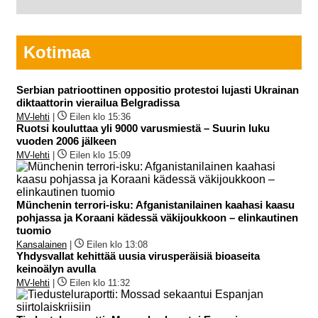
Kotimaa
Serbian patrioottinen oppositio protestoi lujasti Ukrainan
diktaattorin vierailua Belgradissa
MV-lehti
|
Eilen klo 15:36
Ruotsi kouluttaa yli 9000 varusmiestä – Suurin luku
vuoden 2006 jälkeen
MV-lehti
|
Eilen klo 15:09
Münchenin terrori-isku: Afganistanilainen kaahasi kaasu
pohjassa ja Koraani kädessä väkijoukkoon – elinkautinen
tuomio
Kansalainen
|
Eilen klo 13:08
Yhdysvallat kehittää uusia virusperäisiä bioaseita
keinoälyn avulla
MV-lehti
|
Eilen klo 11:32