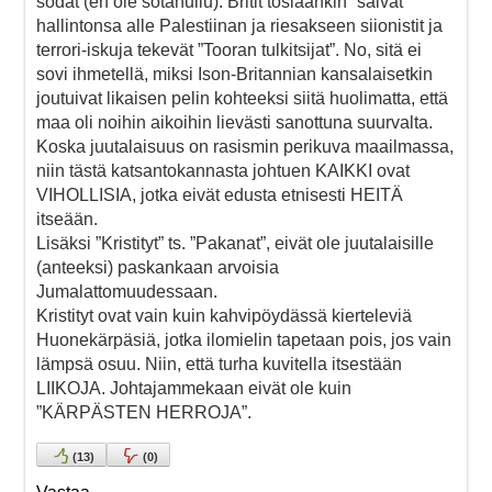
sodat (en ole sotahullu). Britit tosiaankin ”saivat”
hallintonsa alle Palestiinan ja riesakseen siionistit ja
terrori-iskuja tekevät ”Tooran tulkitsijat”. No, sitä ei
sovi ihmetellä, miksi Ison-Britannian kansalaisetkin
joutuivat likaisen pelin kohteeksi siitä huolimatta, että
maa oli noihin aikoihin lievästi sanottuna suurvalta.
Koska juutalaisuus on rasismin perikuva maailmassa,
niin tästä katsantokannasta johtuen KAIKKI ovat
VIHOLLISIA, jotka eivät edusta etnisesti HEITÄ
itseään.
Lisäksi ”Kristityt” ts. ”Pakanat”, eivät ole juutalaisille
(anteeksi) paskankaan arvoisia
Jumalattomuudessaan.
Kristityt ovat vain kuin kahvipöydässä kierteleviä
Huonekärpäsiä, jotka ilomielin tapetaan pois, jos vain
lämpsä osuu. Niin, että turha kuvitella itsestään
LIIKOJA. Johtajammekaan eivät ole kuin
”KÄRPÄSTEN HERROJA”.
(
13
)
(
0
)