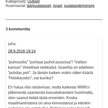
Kategoria(t):
Uutiset
Avainsanat:
äärijuutalaiset
,
israel
,
juutalaisterrorismi
3 kommenttia
juha.
28.9.2016 19:14
”pulmusilla” ”puhtaat jauhot pussissa”! ”Valitun
kansan” ihmelliset seikkailut. Israelilla on edelleen
”puhdas peli”. Ja tämän kaiken voikin sitten kääriä
”Holokaustiin”, vai kuinka?
En halua olla näsäviisas, mutta kaikesta WWII:n
jälkeisestä saaneesta kasvatuksestani huolimatta,
olen saanut tietää tästä ennenkin. Koska
maailmanhistoria on aina kiinnostanut ja etenkin