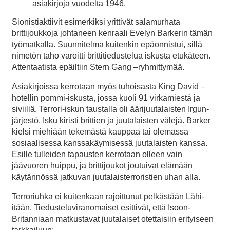
asiakirjoja vuodelta 1946.
Sionistiaktiivit esimerkiksi yrittivät salamurhata
brittijoukkoja johtaneen kenraali Evelyn Barkerin tämän
työmatkalla. Suunnitelma kuitenkin epäonnistui, sillä
nimetön taho varoitti brittitiedustelua iskusta etukäteen.
Attentaatista epäiltiin Stern Gang –ryhmittymää.
Asiakirjoissa kerrotaan myös tuhoisasta King David –
hotellin pommi-iskusta, jossa kuoli 91 virkamiestä ja
siviiliä. Terrori-iskun taustalla oli äärijuutalaisten Irgun-
järjestö. Isku kiristi brittien ja juutalaisten välejä. Barker
kielsi miehiään tekemästä kauppaa tai olemassa
sosiaalisessa kanssakäymisessä juutalaisten kanssa.
Esille tulleiden tapausten kerrotaan olleen vain
jäävuoren huippu, ja brittijoukot joutuivat elämään
käytännössä jatkuvan juutalaisterroristien uhan alla.
Terroriuhka ei kuitenkaan rajoittunut pelkästään Lähi-
itään. Tiedusteluviranomaiset esittivät, että Isoon-
Britanniaan matkustavat juutalaiset otettaisiin erityiseen