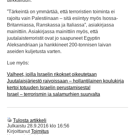
tarkkailuun:
”Tärkeintä on ymmärtää, että terroristien toiminta ei
rajoitu vain Palestiinaan – sitä esiintyy myös Isossa-
Britanniassa, Ranskassa ja Italiassa”, asiakirjassa
mainittiin. Asiakirjassa mainittiin myös, että
juutalaisterroristit ovat jo saapuneet Egyptin
Aleksandriaan ja hankkineet 200-tonnisen laivan
aseiden kuljetusta varten.
Lue myös:
Valheet, joilla Israelin rikokset oikeutetaan
Juutalaisjärjestö raivoissaan – hollantilainen koulukirja
kertoi totuuden Israelin perustamisesta!
Israel – terrorismin ja salamurhien suurvalta
Tulosta artikkeli
Julkaistu
28.9.2016 klo 16:56
Kirjoittanut
Toimitus