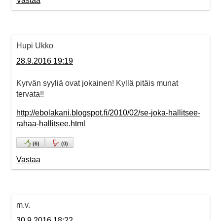
Vastaa
Hupi Ukko
28.9.2016 19:19
Kyrvän syyliä ovat jokainen! Kyllä pitäis munat
tervata!!
http://ebolakani.blogspot.fi/2010/02/se-joka-hallitsee-
rahaa-hallitsee.html
(
6
)
(
0
)
Vastaa
m.v.
30.9.2016 18:22