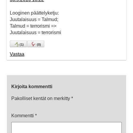
Looginen päättelyketju:
Juutalaisuus = Talmud;
Talmud = terrorismi =>
Juutalaisuus = terrorismi
(
1
)
(
0
)
Vastaa
Kirjoita kommentti
Pakolliset kentät on merkitty
*
Kommentti
*