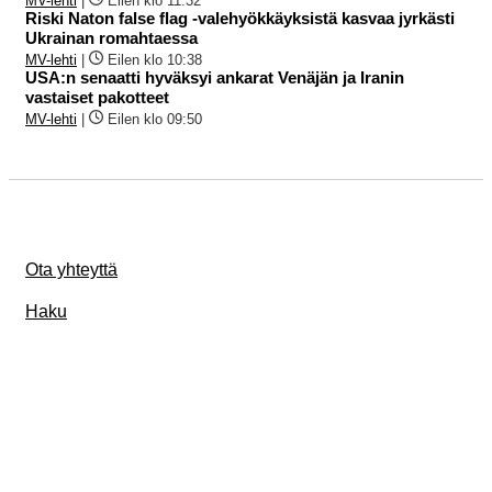
MV-lehti
|
Eilen klo 11:32
Riski Naton false flag -valehyökkäyksistä kasvaa jyrkästi
Ukrainan romahtaessa
MV-lehti
|
Eilen klo 10:38
USA:n senaatti hyväksyi ankarat Venäjän ja Iranin
vastaiset pakotteet
MV-lehti
|
Eilen klo 09:50
Ota yhteyttä
Haku