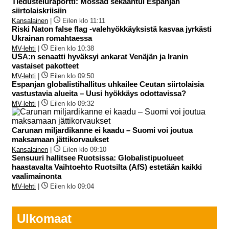
Tiedusteluraportti: Mossad sekaantui Espanjan
siirtolaiskriisiin
Kansalainen
|
Eilen klo 11:11
Riski Naton false flag -valehyökkäyksistä kasvaa jyrkästi
Ukrainan romahtaessa
MV-lehti
|
Eilen klo 10:38
USA:n senaatti hyväksyi ankarat Venäjän ja Iranin
vastaiset pakotteet
MV-lehti
|
Eilen klo 09:50
Espanjan globalistihallitus uhkailee Ceutan siirtolaisia
vastustavia alueita – Uusi hyökkäys odottavissa?
MV-lehti
|
Eilen klo 09:32
Carunan miljardikanne ei kaadu – Suomi voi joutua
maksamaan jättikorvaukset
Kansalainen
|
Eilen klo 09:10
Sensuuri hallitsee Ruotsissa: Globalistipuolueet
haastavalta Vaihtoehto Ruotsilta (AfS) estetään kaikki
vaalimainonta
MV-lehti
|
Eilen klo 09:04
Ulkomaat