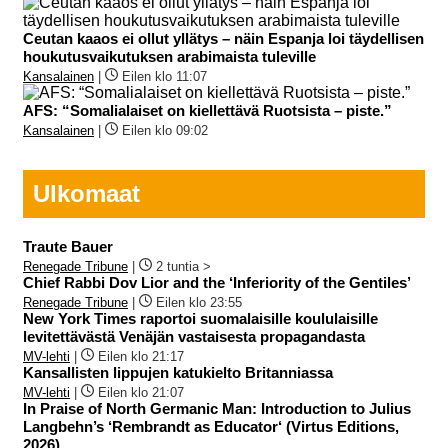
Ceutan kaaos ei ollut yllätys – näin Espanja loi täydellisen
houkutusvaikutuksen arabimaista tuleville
Kansalainen
|
Eilen klo 11:07
AFS: “Somalialaiset on kiellettävä Ruotsista – piste.”
Kansalainen
|
Eilen klo 09:02
Ulkomaat
Traute Bauer
Renegade Tribune
|
2 tuntia >
Chief Rabbi Dov Lior and the ‘Inferiority of the Gentiles’
Renegade Tribune
|
Eilen klo 23:55
New York Times raportoi suomalaisille koululaisille
levitettävästä Venäjän vastaisesta propagandasta
MV-lehti
|
Eilen klo 21:17
Kansallisten lippujen katukielto Britanniassa
MV-lehti
|
Eilen klo 21:07
In Praise of North Germanic Man: Introduction to Julius
Langbehn’s ‘Rembrandt as Educator‘ (Virtus Editions,
2026)