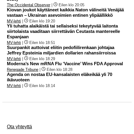
The Occidental Observer
|
Eilen klo 20:05
Kiovan joukot käyttäneet kaikkia Naton välineitä Venäjää
vastaan – Ukrainan asevoimien entinen ylipäällikkö
MV-lehti
|
Eilen klo 19:20
Yli tuhatta alaikäistä tai sellaiseksi tekeytyvää laitonta
siirtolaista vaaditaan siirrettävän Ceutasta mantereelle
Espanjaan
MV-lehti
|
Eilen klo 18:51
Suurpankit auttoivat eliitin pedofiilirenkaan johtajaa
Jeffrey Epsteinia miljardien dollarien rahansiirroissa
MV-lehti
|
Eilen klo 18:29
Moderna’s New mRNA Flu ‘Vaccine’ Wins FDA Approval
Renegade Tribune
|
Eilen klo 18:28
Agenda on nostaa EU-kansalaisten eläkeikää yli 70
ikävuoteen
MV-lehti
|
Eilen klo 18:14
Ota yhteyttä