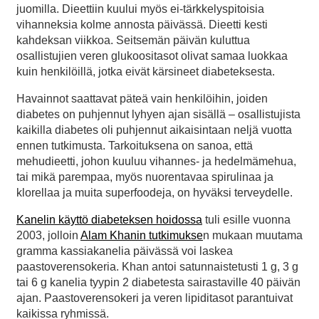
juomilla. Dieettiin kuului myös ei-tärkkelyspitoisia
vihanneksia kolme annosta päivässä. Dieetti kesti
kahdeksan viikkoa. Seitsemän päivän kuluttua
osallistujien veren glukoositasot olivat samaa luokkaa
kuin henkilöillä, jotka eivät kärsineet diabeteksesta.
Havainnot saattavat päteä vain henkilöihin, joiden
diabetes on puhjennut lyhyen ajan sisällä – osallistujista
kaikilla diabetes oli puhjennut aikaisintaan neljä vuotta
ennen tutkimusta. Tarkoituksena on sanoa, että
mehudieetti, johon kuuluu vihannes- ja hedelmämehua,
tai mikä parempaa, myös nuorentavaa spirulinaa ja
klorellaa ja muita superfoodeja, on hyväksi terveydelle.
Kanelin käyttö diabeteksen hoidossa
tuli esille vuonna
2003, jolloin
Alam Khanin tutkimukse
n mukaan muutama
gramma kassiakanelia päivässä voi laskea
paastoverensokeria. Khan antoi satunnaistetusti 1 g, 3 g
tai 6 g kanelia tyypin 2 diabetesta sairastaville 40 päivän
ajan. Paastoverensokeri ja veren lipiditasot parantuivat
kaikissa ryhmissä.