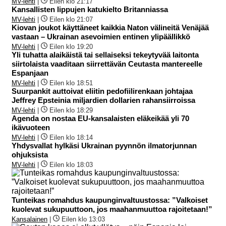
MV-lehti
|
Eilen klo 21:17
Kansallisten lippujen katukielto Britanniassa
MV-lehti
|
Eilen klo 21:07
Kiovan joukot käyttäneet kaikkia Naton välineitä Venäjää
vastaan – Ukrainan asevoimien entinen ylipäällikkö
MV-lehti
|
Eilen klo 19:20
Yli tuhatta alaikäistä tai sellaiseksi tekeytyvää laitonta
siirtolaista vaaditaan siirrettävän Ceutasta mantereelle
Espanjaan
MV-lehti
|
Eilen klo 18:51
Suurpankit auttoivat eliitin pedofiilirenkaan johtajaa
Jeffrey Epsteinia miljardien dollarien rahansiirroissa
MV-lehti
|
Eilen klo 18:29
Agenda on nostaa EU-kansalaisten eläkeikää yli 70
ikävuoteen
MV-lehti
|
Eilen klo 18:14
Yhdysvallat hylkäsi Ukrainan pyynnön ilmatorjunnan
ohjuksista
MV-lehti
|
Eilen klo 18:03
Tunteikas romahdus kaupunginvaltuustossa: ”Valkoiset
kuolevat sukupuuttoon, jos maahanmuuttoa rajoitetaan!”
Kansalainen
|
Eilen klo 13:03