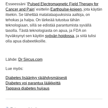
Esseessäni ’
Pulsed Electromagnetic Field Therapy for
Cancer and Pain
’ esittelin
Earthpulse-kojeen
, jota käytän
itsekin. Se lähettää matalataajuuksisia aaltoja, on
tehokas ja halpa. On tärkeää tutustua tähän
teknologiaan, sillä se edistää parantumista syvällä
tasolla. Tästä teknologiasta on apua, ja FDA on
hyväksynyt sen käytön
syövän hoidossa
, ja siitä tulisi
olla apua diabeetikoille.
Lähde:
Dr Sircus.com
Lue myös:
Diabetes lisääntyy räjähdysmäisesti
Diabetes voi parantua lääkkeittä
Tappava diabetes huijaus