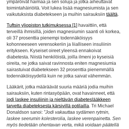
ympäröivät haimaa ja sen soluja ja jotka aiheuttavat
toimintahäiriöitä. Voit lukea lisää magnesiumista ja sen
vaikutuksista diabetekseen ja muihin sairauksiin
täältä
.
Tuftsin yliopiston tutkimuksessa [1]
havaittiin, että
terveillä ihmisillä, joiden magnesiumin saanti oli korkea,
oli 37 prosenttia pienempi todennäköisyys
kohonneeseen verensokeriin ja liialliseen insuliinin
eritykseen. Kyseiset oireet yleensä ennakoivat
diabetesta. Niistä henkilöistä, joilla ilmeni jo kyseisiä
oireita, ne jotka saivat ravinnosta eniten magnesiumia
sairastuivat diabetekseen 32 prosenttia pienemmällä
todennäköisyydellä kuin ne jotka saivat vähemmän.
Lääkärit, jotka määräävät suuria määriä jodia muihin
sairauksiin, kuten rintasyöpään, ovat havainneet, että
jodi laskee insuliinin ja nieltävän diabeteslääkkeen
tarvetta diabeteksesta kärsivillä potilailla
. Tri Michael
Donaldson sanoi:
”Jodi vakauttaa sydämen rytmin,
laskee seerumin kolesterolia, laskee verenpainetta. Sen
myös tiedetään ohentavan verta, mikä voidaan päätellä