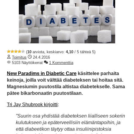
(
10
arviota, keskiarvo:
4,10
/ 5 tähteä 5)
Toimitus
24.4.2016
5103 Näyttökerrat
1 Kommenttia
New Paradims in Diabetic Care
käsittelee parhaita
keinoja, joilla voit välttää diabeteksen tai hoitaa sitä.
Magnesiumin puutostila altistaa diabetekselle. Sama
pätee bikarbonaatin puutostilaan.
Tri Jay Shubrook kirjoitti
:
”Suurin osa yhdistää diabeteksen liialliseen sokerin
kulutukseen ja epäterveellisiin elämäntapoihin, ja
että diabeetikon täytyy ottaa insuliinipistoksia