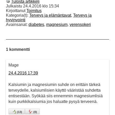
Tulosta artikkeli
Julkaistu
24.4.2016 klo 15:34
Kirjoittanut
Toimitus
Kategoria(t):
Terveys ja elämäntavat
,
Terveys ja
hyvinvointi
Avainsanat:
diabetes
,
magnesium
,
verensokeri
1 kommentti
Mage
24.4.2016 17:39
Kalsiumin ja magnesiumin suhde on erittäin tärkeä
terveydelle, kalsiumlisien käyttö vääristää suhdetta
entisestään. Syökää siis ennemmin magnesiumlisiä
kuin purkkikalsiumia jos haluatte pysyä terveenä.
(
13
)
(
0
)