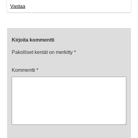
Vastaa
Kirjoita kommentti
Pakolliset kentät on merkitty
*
Kommentti
*