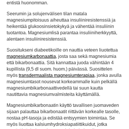
entistä huonomman.
Seerumin ja solujenvälisen tilan matala
magnesiumpitoisuus aiheuttaa insuliiniresistenssiä ja
heikentää glukoosinsietokykyä ja vähentää insuliinin
tuotantoa. Magnesiumlisä parantaa insuliiniherkkyyttä,
alentaen insuliiniresistenssiä.
Suositukseni diabeetikoille on nauttia veteen liuotettua
magnesiumkarbonaattia
, josta saa sekä magnesiumia
että bikarbonaattia. Sitä kannattaa juoda vähintään 4
kupillista (9,5 dl suom. huom.) päivässä. Suosittelen
myös
transdermaalista magnesiumterapiaa
, jonka avulla
magnesiumtasot nousevat korkeammalle kuin pelkällä
magnesiumbikarbonaattivedellä tai suun kautta
nautittavia magnesiumvalmisteita käyttämällä.
Magnesiumbikarbonaatin käyttö tavallisen juomaveden
sijaan palauttaa bikarbonaatit riittävän korkealle tasolle,
nostaa pH-tasoja ja edistää entsyymien toimintaa. Se
myös liuottaa kalsiumhydroksiapatiittikuidut, jotka