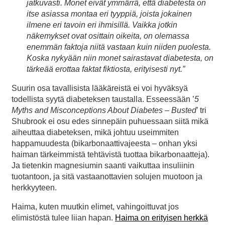
jatkuvasti. Monet eivät ymmärrä, että diabetesta on
itse asiassa montaa eri tyyppiä, joista jokainen
ilmene eri tavoin eri ihmisillä. Vaikka jotkin
näkemykset ovat osittain oikeita, on olemassa
enemmän faktoja niitä vastaan kuin niiden puolesta.
Koska nykyään niin monet sairastavat diabetesta, on
tärkeää erottaa faktat fiktiosta, erityisesti nyt.”
Suurin osa tavallisista lääkäreistä ei voi hyväksyä
todellista syytä diabeteksen taustalla. Esseessään ’
5
Myths and Misconceptions About Diabetes – Busted
’ tri
Shubrook ei osu edes sinnepäin puhuessaan siitä mikä
aiheuttaa diabeteksen, mikä johtuu useimmiten
happamuudesta (bikarbonaattivajeesta – onhan yksi
haiman tärkeimmistä tehtävistä tuottaa bikarbonaatteja).
Ja tietenkin magnesiumin saanti vaikuttaa insuliinin
tuotantoon, ja sitä vastaanottavien solujen muotoon ja
herkkyyteen.
Haima, kuten muutkin elimet, vahingoittuvat jos
elimistöstä tulee liian hapan.
Haima on erityisen herkkä