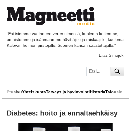
"Esi-isiemme vuotaneen veren nimessä, kuolema kotiemme,
omaistemme ja isänmaamme hävittäjille ja raiskaajille, kuolema
Kalevan heimon pirstojalle, Suomen kansan saastuttajalle."
Elias Simojoki
Etusivu
Yhteiskunta
Terveys ja hyvinvointi
Historia
Talous
In Eng
Diabetes: hoito ja ennaltaehkäisy