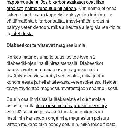
happamuudelle
.
Jos bikarbonaattitasot ovat liian
alhaiset, haima tuhoutuu hiljalleen
. Kun haima ei enää
kykene tuottamaan tarpeeksi entsyymien toiminnalle
välttämätöntä bikarbonaattia, imeytymätön proteiini
päätyy verenkiertoon, mikä aiheuttaa allergisia reaktioita
ja
tulehdusta
.
Diabeetikot tarvitsevat magnesiumia
Korkea magnesiumpitoisuus laskee tyypin 2
diabeetikkojen insuliiniresistenssiä. Diabeetikot
haaskaavat suuremman osan magnesiumista
lisääntyneen virtsanerityksen vuoksi, mikä johtuu
kohonneesta ja heilahtelevasta verensokerista. Heidän
täytyy täydentää magnesiumvarastojaan säännöllisesti.
Suurin osa ihmisistä ja lääkäreistä ei ole tietoisia
asiasta, mutta
ilman insuliinia magnesium ei siirry
verestä soluihin
joissa sitä tarvitaan eniten. Kun
insuliinin kanssa on ongelmia, magnesium poistuu
virtsan mukana eikä päädy soluihin, mikä tekee tilasta