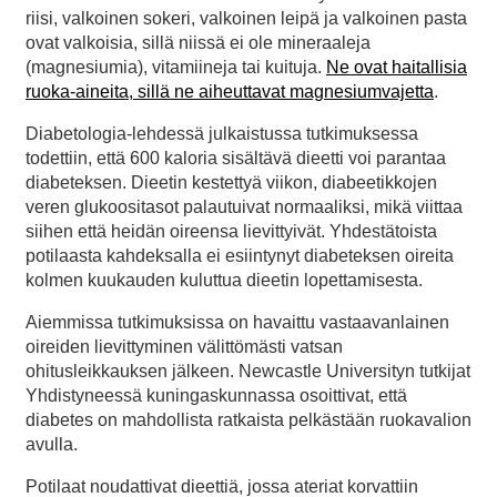
riisi, valkoinen sokeri, valkoinen leipä ja valkoinen pasta
ovat valkoisia, sillä niissä ei ole mineraaleja
(magnesiumia), vitamiineja tai kuituja.
Ne ovat haitallisia
ruoka-aineita, sillä ne aiheuttavat magnesiumvajetta
.
Diabetologia-lehdessä julkaistussa tutkimuksessa
todettiin, että 600 kaloria sisältävä dieetti voi parantaa
diabeteksen. Dieetin kestettyä viikon, diabeetikkojen
veren glukoositasot palautuivat normaaliksi, mikä viittaa
siihen että heidän oireensa lievittyivät. Yhdestätoista
potilaasta kahdeksalla ei esiintynyt diabeteksen oireita
kolmen kuukauden kuluttua dieetin lopettamisesta.
Aiemmissa tutkimuksissa on havaittu vastaavanlainen
oireiden lievittyminen välittömästi vatsan
ohitusleikkauksen jälkeen. Newcastle Universityn tutkijat
Yhdistyneessä kuningaskunnassa osoittivat, että
diabetes on mahdollista ratkaista pelkästään ruokavalion
avulla.
Potilaat noudattivat dieettiä, jossa ateriat korvattiin