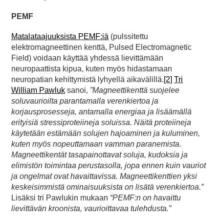
PEMF
Matalataajuuksista PEMF:iä
(pulssitettu
elektromagneettinen kenttä, Pulsed Electromagnetic
Field) voidaan käyttää yhdessä lievittämään
neuropaattista kipua, kuten myös hidastamaan
neuropatian kehittymistä lyhyellä aikavälillä.
[2]
Tri
William Pawluk
sanoi,
”Magneettikenttä suojelee
soluvaurioilta parantamalla verenkiertoa ja
korjausprosesseja, antamalla energiaa ja lisäämällä
erityisiä stressiproteiineja soluissa. Näitä proteiineja
käytetään estämään solujen hajoaminen ja kuluminen,
kuten myös nopeuttamaan vamman paranemista.
Magneettikentät tasapainottavat soluja, kudoksia ja
elimistön toimintaa perustasolla, jopa ennen kuin vauriot
ja ongelmat ovat havaittavissa. Magneettikenttien yksi
keskeisimmistä ominaisuuksista on lisätä verenkiertoa.”
Lisäksi tri Pawlukin mukaan
“PEMF:n on havaittu
lievittävän kroonista, vaurioittavaa tulehdusta.”