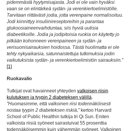
pidemmästä hyytymisajasta. Jodi ei ole vain hyväksi
vaan se on elintärkeä sydän- ja verenkiertoelimistölle.
Tarvitaan riittävästi jodia, jotta verenpaine normalisoituu.
Jodi kiinnittyy insuliinireseptoreihin ja parantaa
glukoosiaineenvaihduntaa, siis hyviä uutisia
diabeetikoille. Jodia ja jodipitoisia ruokia on käytetty jo
pitkään kohonneen verenpaineen ja sydän- ja
verisuonisairauksien hoidossa. Tästä huolimatta ei ole
tehty nykyaikaisia, satunnaistettuja tutkimuksia jodin
vaikutuksista sydän- ja verenkiertoelimistön sairauksiin.”
[1]
Ruokavalio
Tutkijat ovat havainneet yhteyden
valkoisen riisin
kulutuksen ja tyypin 2 diabeteksen välillä
.
”Huomasimme, että valkoinen riisi todennäköisesti
nostaa tyypin 2 diabeteksen riskiä,”
kertoo Harvard
School of Public Healthin tutkija tri Qi Sun. Eniten
valkoista riisiä syöneet sairastuivat 55 prosenttia
todennäköisemmin kuin vähemmän syöneet. Valkoinen