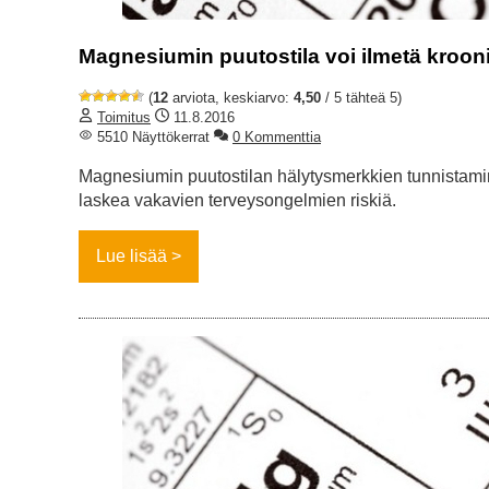
Magnesiumin puutostila voi ilmetä kroonis
(
12
arviota, keskiarvo:
4,50
/ 5 tähteä 5)
Toimitus
11.8.2016
5510 Näyttökerrat
0 Kommenttia
Magnesiumin puutostilan hälytysmerkkien tunnistamin
laskea vakavien terveysongelmien riskiä.
Lue lisää