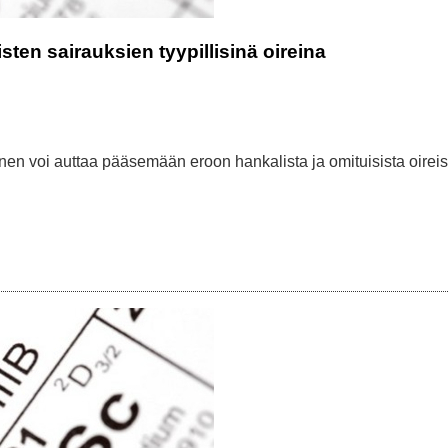
ten sairauksien tyypillisinä oireina
en voi auttaa pääsemään eroon hankalista ja omituisista oireis