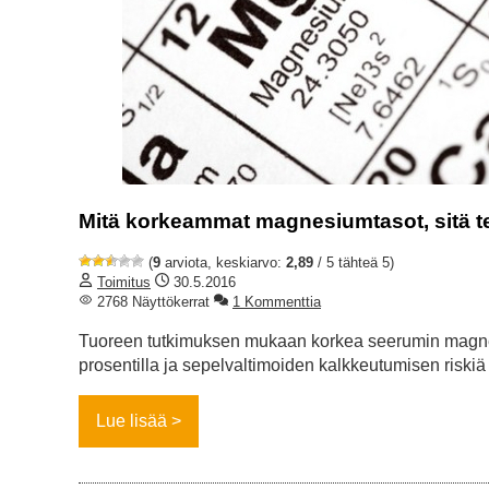
Mitä korkeammat magnesiumtasot, sitä t
(
9
arviota, keskiarvo:
2,89
/ 5 tähteä 5)
Toimitus
30.5.2016
2768 Näyttökerrat
1 Kommenttia
Tuoreen tutkimuksen mukaan korkea seerumin magnes
prosentilla ja sepelvaltimoiden kalkkeutumisen riskiä 
Lue lisää