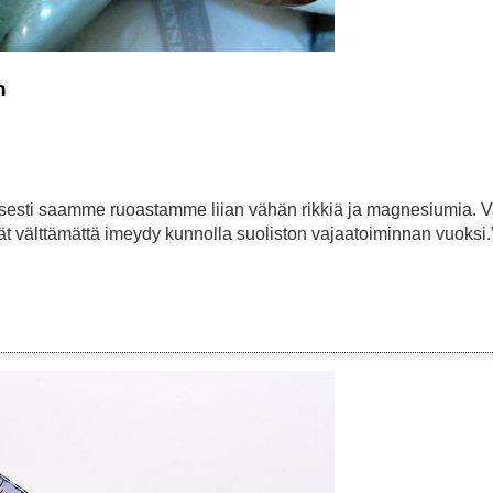
n
köisesti saamme ruoastamme liian vähän rikkiä ja magnesiumia. 
vät välttämättä imeydy kunnolla suoliston vajaatoiminnan vuoksi.