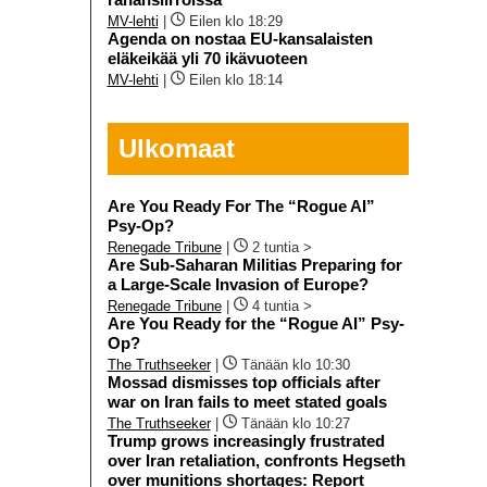
MV-lehti
|
Eilen klo 18:29
Agenda on nostaa EU-kansalaisten
eläkeikää yli 70 ikävuoteen
MV-lehti
|
Eilen klo 18:14
Ulkomaat
Are You Ready For The “Rogue AI”
Psy-Op?
Renegade Tribune
|
2 tuntia >
Are Sub-Saharan Militias Preparing for
a Large-Scale Invasion of Europe?
Renegade Tribune
|
4 tuntia >
Are You Ready for the “Rogue AI” Psy-
Op?
The Truthseeker
|
Tänään klo 10:30
Mossad dismisses top officials after
war on Iran fails to meet stated goals
The Truthseeker
|
Tänään klo 10:27
Trump grows increasingly frustrated
over Iran retaliation, confronts Hegseth
over munitions shortages: Report