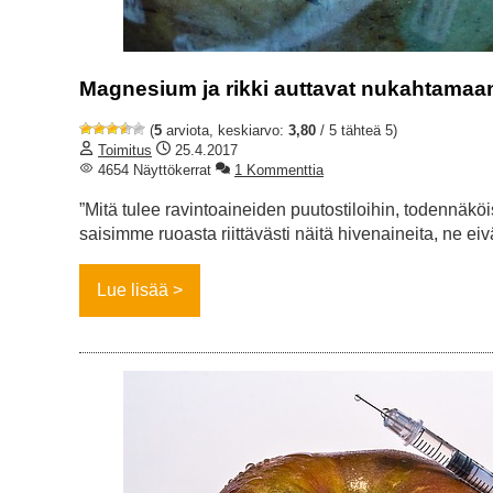
Magnesium ja rikki auttavat nukahtamaa
(
5
arviota, keskiarvo:
3,80
/ 5 tähteä 5)
Toimitus
25.4.2017
4654 Näyttökerrat
1 Kommenttia
”Mitä tulee ravintoaineiden puutostiloihin, todennä
saisimme ruoasta riittävästi näitä hivenaineita, ne ei
Lue lisää