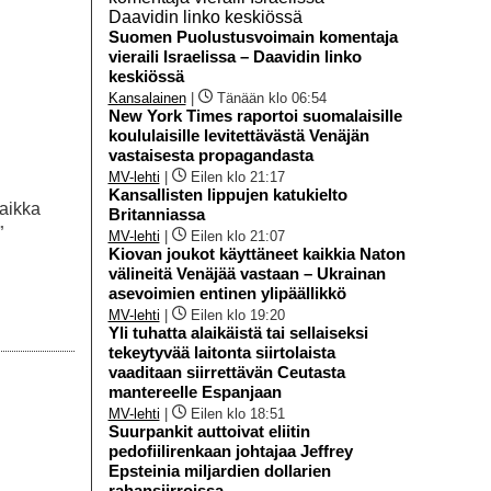
Suomen Puolustusvoimain komentaja
vieraili Israelissa – Daavidin linko
keskiössä
Kansalainen
|
Tänään klo 06:54
New York Times raportoi suomalaisille
koululaisille levitettävästä Venäjän
vastaisesta propagandasta
MV-lehti
|
Eilen klo 21:17
Kansallisten lippujen katukielto
Vaikka
Britanniassa
”
MV-lehti
|
Eilen klo 21:07
Kiovan joukot käyttäneet kaikkia Naton
välineitä Venäjää vastaan – Ukrainan
asevoimien entinen ylipäällikkö
MV-lehti
|
Eilen klo 19:20
Yli tuhatta alaikäistä tai sellaiseksi
tekeytyvää laitonta siirtolaista
vaaditaan siirrettävän Ceutasta
mantereelle Espanjaan
MV-lehti
|
Eilen klo 18:51
Suurpankit auttoivat eliitin
pedofiilirenkaan johtajaa Jeffrey
Epsteinia miljardien dollarien
rahansiirroissa