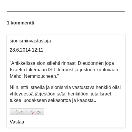
1 kommentti
sionisminvastustaja
28.6.2014 12:11
”Artikkelissa sionistilehti rinnasti Dieudonnén jopa
Israelin tukemaan ISIL-terroristijärjestöön kuuluvaan
Mehdi Nemmoucheen.”
Niin, että Israelia ja sionismia vastustava henkilö olisi
yhteydessä järjestöön ja/tai henkilöön, jota Israel
tukee luodakseen sekasortoa ja kaaosta..
(
0
)
(
0
)
Vastaa