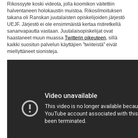
Rikossyyte koski videota, jolla koomikon väitettiin
halventaneen holokaustin muistoa. Rikosilmoituksen
takana oli Ranskan juutalaisten opiskelijoiden järjestö
UEJF. Järjestö ei ole ensimmäistä kertaa ristiretkellä
sananvapautta vastaan. Juutalaisopiskelijat ovat
haastaneet muun muassa
Twitterin oikeuteen
, sillä
kaikki suositun palvelun käyttäjien ”twiiteistä” eivät
miellyttäneet sionisteja.