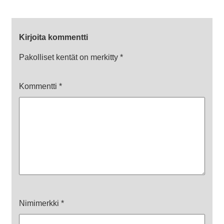
Kirjoita kommentti
Pakolliset kentät on merkitty
*
Kommentti
*
Nimimerkki
*