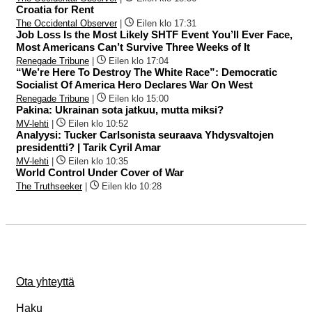
Croatia for Rent
The Occidental Observer
|
Eilen klo 17:31
Job Loss Is the Most Likely SHTF Event You’ll Ever Face,
Most Americans Can’t Survive Three Weeks of It
Renegade Tribune
|
Eilen klo 17:04
“We’re Here To Destroy The White Race”: Democratic
Socialist Of America Hero Declares War On West
Renegade Tribune
|
Eilen klo 15:00
Pakina: Ukrainan sota jatkuu, mutta miksi?
MV-lehti
|
Eilen klo 10:52
Analyysi: Tucker Carlsonista seuraava Yhdysvaltojen
presidentti? | Tarik Cyril Amar
MV-lehti
|
Eilen klo 10:35
World Control Under Cover of War
The Truthseeker
|
Eilen klo 10:28
Ota yhteyttä
Haku