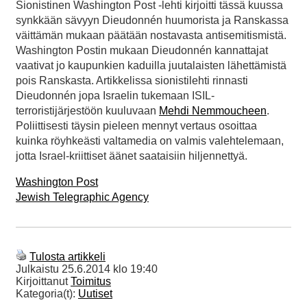
Sionistinen Washington Post -lehti kirjoitti tässä kuussa
synkkään sävyyn Dieudonnén huumorista ja Ranskassa
väittämän mukaan päätään nostavasta antisemitismistä.
Washington Postin mukaan Dieudonnén kannattajat
vaativat jo kaupunkien kaduilla juutalaisten lähettämistä
pois Ranskasta. Artikkelissa sionistilehti rinnasti
Dieudonnén jopa Israelin tukemaan ISIL-
terroristijärjestöön kuuluvaan
Mehdi Nemmoucheen
.
Poliittisesti täysin pieleen mennyt vertaus osoittaa
kuinka röyhkeästi valtamedia on valmis valehtelemaan,
jotta Israel-kriittiset äänet saataisiin hiljennettyä.
Washington Post
Jewish Telegraphic Agency
Tulosta artikkeli
Julkaistu
25.6.2014 klo 19:40
Kirjoittanut
Toimitus
Kategoria(t):
Uutiset