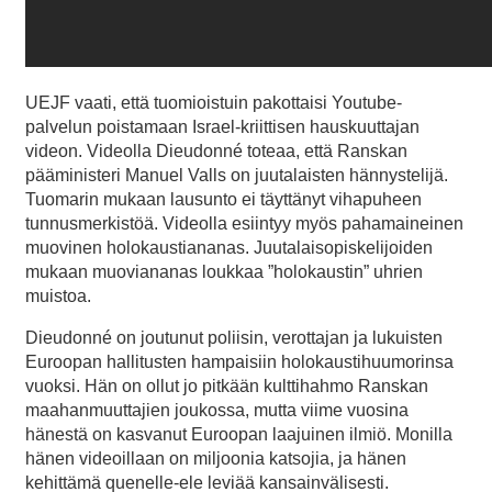
UEJF vaati, että tuomioistuin pakottaisi Youtube-
palvelun poistamaan Israel-kriittisen hauskuuttajan
videon. Videolla Dieudonné toteaa, että Ranskan
pääministeri Manuel Valls on juutalaisten hännystelijä.
Tuomarin mukaan lausunto ei täyttänyt vihapuheen
tunnusmerkistöä. Videolla esiintyy myös pahamaineinen
muovinen holokaustiananas. Juutalaisopiskelijoiden
mukaan muoviananas loukkaa ”holokaustin” uhrien
muistoa.
Dieudonné on joutunut poliisin, verottajan ja lukuisten
Euroopan hallitusten hampaisiin holokaustihuumorinsa
vuoksi. Hän on ollut jo pitkään kulttihahmo Ranskan
maahanmuuttajien joukossa, mutta viime vuosina
hänestä on kasvanut Euroopan laajuinen ilmiö. Monilla
hänen videoillaan on miljoonia katsojia, ja hänen
kehittämä quenelle-ele leviää kansainvälisesti.