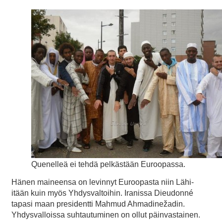
Quenelleä ei tehdä pelkästään Euroopassa.
Hänen maineensa on levinnyt Euroopasta niin Lähi-
itään kuin myös Yhdysvaltoihin. Iranissa Dieudonné
tapasi maan presidentti Mahmud Ahmadinežadin.
Yhdysvalloissa suhtautuminen on ollut päinvastainen.