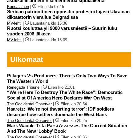
asukkaille annettiin laimennettua kipulääkettä
Kansalainen
|
Eilen klo 07:15
Serbian patrioottinen oppositio protestoi lujasti Ukrainan
diktaattorin vierailua Belgradissa
MV-lehti
|
Lauantaina klo 15:36
Ruotsi kouluttaa yli 9000 varusmiestä – Suurin luku
vuoden 2006 jälkeen
MV-lehti
|
Lauantaina klo 15:09
Ulkomaat
Pillagers Vs Producers: There’s Only Two Ways To Save
The Western World
Renegade Tribune
|
Eilen klo 21:01
“We’re Here To Destroy The White Race”: Democratic
Socialist Of America Hero Declares War On West
The Occidental Observer
|
Eilen klo 20:54
Haaretz: ‘We’re not thwarting terror’: IDF soldiers
describe how settlers dominate the West Bank
The Occidental Observer
|
Eilen klo 20:25
Mark Wauck: Trita Parsi Assesses The Current Situation
And The New ‘Lobby’ Book
The Occidental Observer
|
Eilen klo 18:36