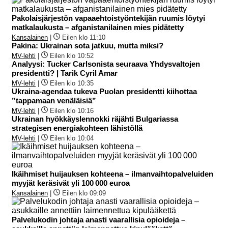
Pakolaisjärjestön vapaaehtoistyöntekijän ruumis löytyi
matkalaukusta – afganistanilainen mies pidätetty
Kansalainen
|
Eilen klo 11:10
Pakina: Ukrainan sota jatkuu, mutta miksi?
MV-lehti
|
Eilen klo 10:52
Analyysi: Tucker Carlsonista seuraava Yhdysvaltojen
presidentti? | Tarik Cyril Amar
MV-lehti
|
Eilen klo 10:35
Ukraina-agendaa tukeva Puolan presidentti kiihottaa
”tappamaan venäläisiä”
MV-lehti
|
Eilen klo 10:16
Ukrainan hyökkäyslennokki räjähti Bulgariassa
strategisen energiakohteen lähistöllä
MV-lehti
|
Eilen klo 10:04
Ikäihmiset huijauksen kohteena – ilmanvaihtopalveluiden
myyjät keräsivät yli 100 000 euroa
Kansalainen
|
Eilen klo 09:09
Palvelukodin johtaja anasti vaarallisia opioideja –