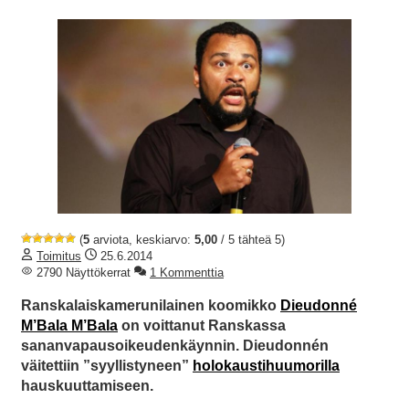
(
5
arviota, keskiarvo:
5,00
/ 5 tähteä 5)
Toimitus
25.6.2014
2790 Näyttökerrat
1 Kommenttia
Ranskalaiskamerunilainen koomikko
Dieudonné
M’Bala M’Bala
on voittanut Ranskassa
sananvapausoikeudenkäynnin. Dieudonnén
väitettiin ”syyllistyneen”
holokaustihuumorilla
hauskuuttamiseen.