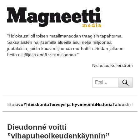
”Holokausti oli toisen maailmansodan traagisin tapahtuma.
Saksalaisten hallitsemilla alueilla asui neljä miljoonaa
juutalaista, joista kuusi miljoonaa murhattiin. Sodan jälkeen
heitä oli jäljellä enää viisi miljoonaa.”
Nicholas Kollerstrom
Etusivu
Yhteiskunta
Terveys ja hyvinvointi
Historia
Talous
In Eng
Dieudonné voitti
”vihapuheoikeudenkäynnin”