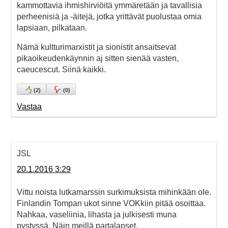
kammottavia ihmishirviöitä ymmäretään ja tavallisia
perheenisiä ja -äitejä, jotka yrittävät puolustaa omia
lapsiaan, pilkataan.
Nämä kultturimarxistit ja sionistit ansaitsevat
pikaoikeudenkäynnin aj sitten sienää vasten,
caeucescut. Siinä kaikki.
(
2
)
(
0
)
Vastaa
JSL
20.1.2016 3:29
Vittu noista lutkamarssin surkimuksista mihinkään ole.
Finlandin Tompan ukot sinne VOKkiin pitää osoittaa.
Nahkaa, vaseliinia, lihasta ja julkisesti muna
pystyssä. Näin meillä partalapset.