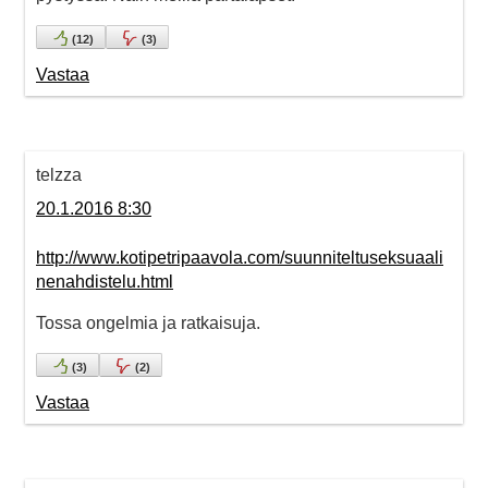
(
12
)
(
3
)
Vastaa
telzza
20.1.2016 8:30
http://www.kotipetripaavola.com/suunniteltuseksuaali
nenahdistelu.html
Tossa ongelmia ja ratkaisuja.
(
3
)
(
2
)
Vastaa