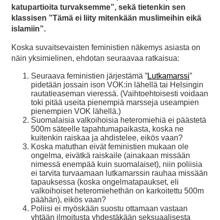
katupartioita turvaksemme”, sekä tietenkin sen
klassisen ”Tämä ei liity mitenkään muslimeihin eikä
islamiin”.
Koska suvaitsevaisten feministien näkemys asiasta on
näin yksimielinen, ehdotan seuraavaa ratkaisua:
Seuraava feministien järjestämä ”
Lutkamarssi
”
pidetään jossain ison VOK:in lähellä tai Helsingin
rautatieaseman vieressä. (Vaihtoehtoisesti voidaan
toki pitää useita pienempiä marsseja useampien
pienempien VOK lähellä.)
Suomalaisia valkoihoisia heteromiehiä ei päästetä
500m säteelle tapahtumapaikasta, koska ne
kuitenkin raiskaa ja ahdistelee, eikös vaan?
Koska matuthan eivät feministien mukaan ole
ongelma, eivätkä raiskaile (ainakaan missään
nimessä enempää kuin suomalaiset), niin poliisia
ei tarvita turvaamaan lutkamarssin rauhaa missään
tapauksessa (koska ongelmatapaukset, eli
valkoihoiset heteromiehethän on karkoitettu 500m
päähän), eikös vaan?
Poliisi ei myöskään suostu ottamaan vastaan
yhtään ilmoitusta yhdestäkään seksuaalisesta