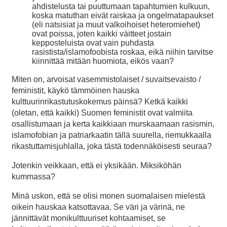
ahdistelusta tai puuttumaan tapahtumien kulkuun,
koska matuthan eivät raiskaa ja ongelmatapaukset
(eli natsisiat ja muut valkoihoiset heteromiehet)
ovat poissa, joten kaikki väitteet jostain
kepposteluista ovat vain puhdasta
rasistista/islamofoobista roskaa, eikä niihin tarvitse
kiinnittää mitään huomiota, eikös vaan?
Miten on, arvoisat vasemmistolaiset / suvaitsevaisto /
feministit, käykö tämmöinen hauska
kulttuurinrikastutuskokemus päinsä? Ketkä kaikki
(oletan, että kaikki) Suomen feministit ovat valmiita
osallistumaan ja kerta kaikkiaan murskaamaan rasismin,
islamofobian ja patriarkaatin tällä suurella, riemukkaalla
rikastuttamisjuhlalla, joka tästä todennäköisesti seuraa?
Jotenkin veikkaan, että ei yksikään. Miksiköhän
kummassa?
Minä uskon, että se olisi monen suomalaisen mielestä
oikein hauskaa katsottavaa. Se väri ja värinä, ne
jännittävät monikulttuuriset kohtaamiset, se