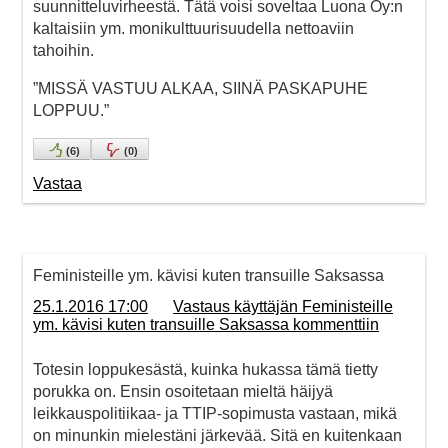
suunnitteluvirheestä. Tätä voisi soveltaa Luona Oy:n
kaltaisiin ym. monikulttuurisuudella nettoaviin
tahoihin.
”MISSÄ VASTUU ALKAA, SIINÄ PASKAPUHE
LOPPUU.”
(
6
)
(
0
)
Vastaa
Feministeille ym. kävisi kuten transuille Saksassa
25.1.2016 17:00
Vastaus käyttäjän Feministeille
ym. kävisi kuten transuille Saksassa kommenttiin
Totesin loppukesästä, kuinka hukassa tämä tietty
porukka on. Ensin osoitetaan mieltä häijyä
leikkauspolitiikaa- ja TTIP-sopimusta vastaan, mikä
on minunkin mielestäni järkevää. Sitä en kuitenkaan