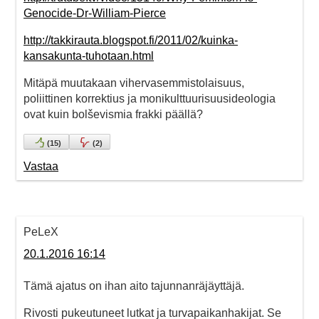
Genocide-Dr-William-Pierce
http://takkirauta.blogspot.fi/2011/02/kuinka-
kansakunta-tuhotaan.html
Mitäpä muutakaan vihervasemmistolaisuus,
poliittinen korrektius ja monikulttuurisuusideologia
ovat kuin bolševismia frakki päällä?
(
15
)
(
2
)
Vastaa
PeLeX
20.1.2016 16:14
Tämä ajatus on ihan aito tajunnanräjäyttäjä.
Rivosti pukeutuneet lutkat ja turvapaikanhakijat. Se