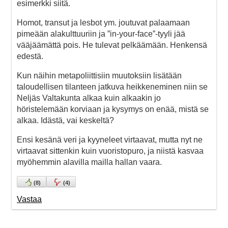
esimerkki siitä.
Homot, transut ja lesbot ym. joutuvat palaamaan
pimeään alakulttuuriin ja ”in-your-face”-tyyli jää
vääjäämättä pois. He tulevat pelkäämään. Henkensä
edestä.
Kun näihin metapoliittisiin muutoksiin lisätään
taloudellisen tilanteen jatkuva heikkeneminen niin se
Neljäs Valtakunta alkaa kuin alkaakin jo
höristelemään korviaan ja kysymys on enää, mistä se
alkaa. Idästä, vai keskeltä?
Ensi kesänä veri ja kyyneleet virtaavat, mutta nyt ne
virtaavat sittenkin kuin vuoristopuro, ja niistä kasvaa
myöhemmin alavilla mailla hallan vaara.
(
8
)
(
4
)
Vastaa