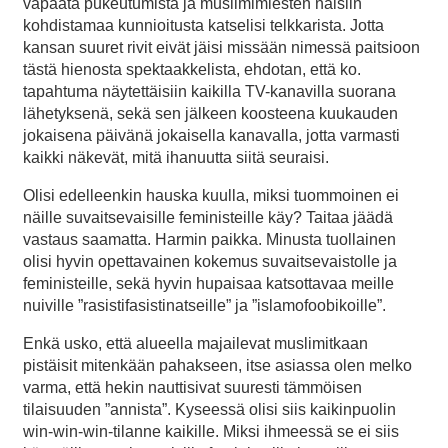
vapaata pukeutumista ja muslimimiesten naisiin
kohdistamaa kunnioitusta katselisi telkkarista. Jotta
kansan suuret rivit eivät jäisi missään nimessä paitsioon
tästä hienosta spektaakkelista, ehdotan, että ko.
tapahtuma näytettäisiin kaikilla TV-kanavilla suorana
lähetyksenä, sekä sen jälkeen koosteena kuukauden
jokaisena päivänä jokaisella kanavalla, jotta varmasti
kaikki näkevät, mitä ihanuutta siitä seuraisi.
Olisi edelleenkin hauska kuulla, miksi tuommoinen ei
näille suvaitsevaisille feministeille käy? Taitaa jäädä
vastaus saamatta. Harmin paikka. Minusta tuollainen
olisi hyvin opettavainen kokemus suvaitsevaistolle ja
feministeille, sekä hyvin hupaisaa katsottavaa meille
nuiville ”rasistifasistinatseille” ja ”islamofoobikoille”.
Enkä usko, että alueella majailevat muslimitkaan
pistäisit mitenkään pahakseen, itse asiassa olen melko
varma, että hekin nauttisivat suuresti tämmöisen
tilaisuuden ”annista”. Kyseessä olisi siis kaikinpuolin
win-win-win-tilanne kaikille. Miksi ihmeessä se ei siis