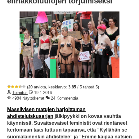
ennakkoluulojen torjumiseksi
(
20
arviota, keskiarvo:
3,85
/ 5 tähteä 5)
Toimitus
19.1.2016
4984 Näyttökerrat
24 Kommenttia
Massiivisen matujen harjoittaman
ahdisteluiskusarjan
jälkipyykki on kovaa vauhtia
käynnissä. Suvaitsevaiset feministit ovat rientäneet
kertomaan taas tuttuun tapaansa, että ”Kyllähän se
suomalainenkin ahdistelee” ja ”Emme kaipaa natsien