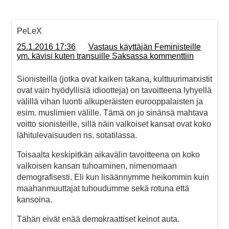
PeLeX
25.1.2016 17:36
Vastaus käyttäjän Feministeille
ym. kävisi kuten transuille Saksassa kommenttiin
Sionisteilla (jotka ovat kaiken takana, kulttuurimarxistit
ovat vain hyödyllisiä idiootteja) on tavoitteena lyhyellä
välillä vihan luonti alkuperäisten eurooppalaisten ja
esim. muslimien välille. Tämä on jo sinänsä mahtava
voitto sionisteille, sillä näin valkoiset kansat ovat koko
lähitulevaisuuden ns. sotatilassa.
Toisaalta keskipitkän aikavälin tavoitteena on koko
valkoisen kansan tuhoaminen, nimenomaan
demografisesti. Eli kun lisäännymme heikommin kuin
maahanmuuttajat tuhoudumme sekä rotuna että
kansoina.
Tähän eivät enää demokraattiset keinot auta.