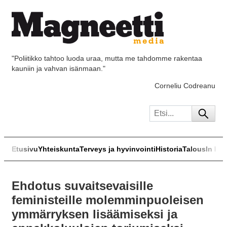
"Poliitikko tahtoo luoda uraa, mutta me tahdomme rakentaa
kauniin ja vahvan isänmaan."
Corneliu Codreanu
Etusivu
Yhteiskunta
Terveys ja hyvinvointi
Historia
Talous
In Eng
Ehdotus suvaitsevaisille
feministeille molemminpuoleisen
ymmärryksen lisäämiseksi ja