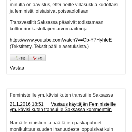
minulla on aavistus, ettei heille villasukkia kudottaisi
ja feministit loistaisivat poissaolollaan.
Transvestiitit Saksassa pääsivät todistamaan
kulttuurinrikastuttajien arvomaailmoja.
https://www.youtube.com/watch?v=Gb-Y7HyhIeE
(Tekstitetty. Tekstit päälle asetuksista.)
(
15
)
(
4
)
Vastaa
Feministeille ym. kävisi kuten transuille Saksassa
21.1.2016 18:51
Vastaus käyttäjän Feministeille
ym. kävisi kuten transuille Saksassa kommenttiin
Nämä feministien ja päättäjien paskapuheet
monikulttuurisuuden ihanuudesta loppuisivat kuin