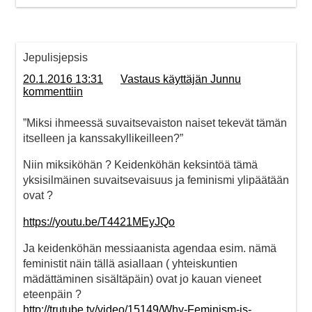
Jepulisjepsis
20.1.2016 13:31
Vastaus käyttäjän Junnu
kommenttiin
”Miksi ihmeessä suvaitsevaiston naiset tekevät tämän
itselleen ja kanssakyllikeilleen?”
Niin miksiköhän ? Keidenköhän keksintöä tämä
yksisilmäinen suvaitsevaisuus ja feminismi ylipäätään
ovat ?
https://youtu.be/T4421MEyJQo
Ja keidenköhän messiaanista agendaa esim. nämä
feministit näin tällä asiallaan ( yhteiskuntien
mädättäminen sisältäpäin) ovat jo kauan vieneet
eteenpäin ?
http://trutube.tv/video/15149/Why-Feminism-is-