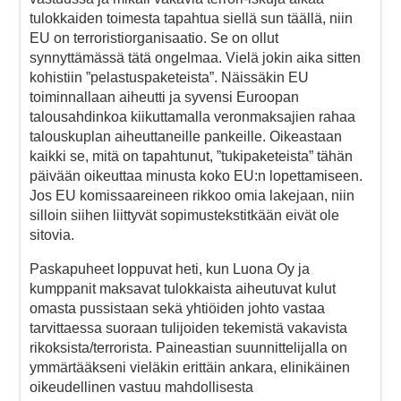
tulokkaiden toimesta tapahtua siellä sun täällä, niin
EU on terroristiorganisaatio. Se on ollut
synnyttämässä tätä ongelmaa. Vielä jokin aika sitten
kohistiin ”pelastuspaketeista”. Näissäkin EU
toiminnallaan aiheutti ja syvensi Euroopan
talousahdinkoa kiikuttamalla veronmaksajien rahaa
talouskuplan aiheuttaneille pankeille. Oikeastaan
kaikki se, mitä on tapahtunut, ”tukipaketeista” tähän
päivään oikeuttaa minusta koko EU:n lopettamiseen.
Jos EU komissaareineen rikkoo omia lakejaan, niin
silloin siihen liittyvät sopimustekstitkään eivät ole
sitovia.
Paskapuheet loppuvat heti, kun Luona Oy ja
kumppanit maksavat tulokkaista aiheutuvat kulut
omasta pussistaan sekä yhtiöiden johto vastaa
tarvittaessa suoraan tulijoiden tekemistä vakavista
rikoksista/terrorista. Paineastian suunnittelijalla on
ymmärtääkseni vieläkin erittäin ankara, elinikäinen
oikeudellinen vastuu mahdollisesta