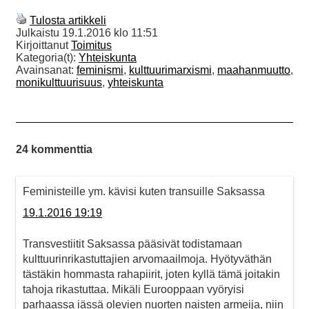
Tulosta artikkeli
Julkaistu
19.1.2016 klo 11:51
Kirjoittanut
Toimitus
Kategoria(t):
Yhteiskunta
Avainsanat:
feminismi
,
kulttuurimarxismi
,
maahanmuutto
,
monikulttuurisuus
,
yhteiskunta
24 kommenttia
Feministeille ym. kävisi kuten transuille Saksassa
19.1.2016 19:19
Transvestiitit Saksassa pääsivät todistamaan
kulttuurinrikastuttajien arvomaailmoja. Hyötyväthän
tästäkin hommasta rahapiirit, joten kyllä tämä joitakin
tahoja rikastuttaa. Mikäli Eurooppaan vyöryisi
parhaassa iässä olevien nuorten naisten armeija, niin