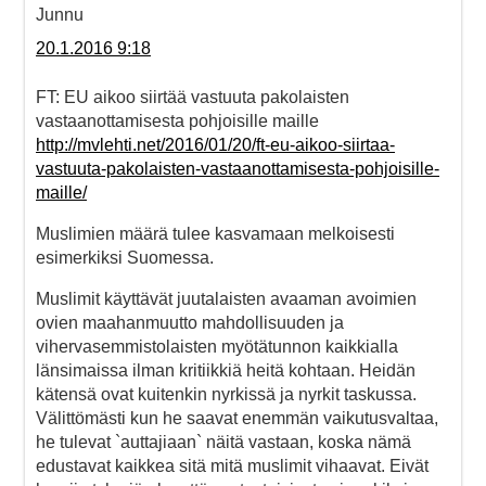
Junnu
20.1.2016 9:18
FT: EU aikoo siirtää vastuuta pakolaisten
vastaanottamisesta pohjoisille maille
http://mvlehti.net/2016/01/20/ft-eu-aikoo-siirtaa-
vastuuta-pakolaisten-vastaanottamisesta-pohjoisille-
maille/
Muslimien määrä tulee kasvamaan melkoisesti
esimerkiksi Suomessa.
Muslimit käyttävät juutalaisten avaaman avoimien
ovien maahanmuutto mahdollisuuden ja
vihervasemmistolaisten myötätunnon kaikkialla
länsimaissa ilman kritiikkiä heitä kohtaan. Heidän
kätensä ovat kuitenkin nyrkissä ja nyrkit taskussa.
Välittömästi kun he saavat enemmän vaikutusvaltaa,
he tulevat `auttajiaan` näitä vastaan, koska nämä
edustavat kaikkea sitä mitä muslimit vihaavat. Eivät