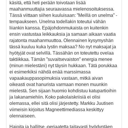
käsitä, että heti perään toivotaan lisää
maahanmuuttajia seuraavassa mielenosoituksessa.
Tässä viittaan siihen kuuluisaan: ”Meillä on unelma” -
tempaukseen. Unelma todellakin toteutui vähän
liiankin kanssa. Epäjohdonmukaista on kuitenkin
ensin vastustaa leikkauksia ja samaan aikaan vaatia
rajatonta maahanmuuttoa. Olennainen kysymyshän
tässä kuuluu kuka lystin maksaa? No nyt maksajat ja
hyötyjät ovat selvillä. Tässähän on toteutettu ovelaa
taktiikkaa. Tämän ”suvaitsevaiston” energia menee
(minun mielestäni) nyt täysin hukkaan. Tätä porukkaa
ei esimerkiksi nähdä enää marssimassa
vapaakauppasopimuksia vastaan, mitkä aivan
oikeasti ovat hanurista varmaan monen muunkin
mielestä. Sen sijaan huomio kohdistuu katupartioihin
ja lakanamiehiin. Koko pakolaiskriisiä ei olisi
olemassa, ellei sitä olisi järjestetty. Markku Juutisen
viimeisin kirjoitus Magneettimediassa keskittyy
olennaiseen.
Hajoita ja hallitse -periaatetta taitavasti hyödyntäen