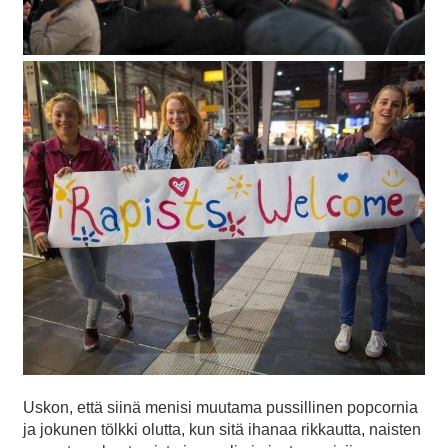
Uskon, että siinä menisi muutama pussillinen popcornia
ja jokunen tölkki olutta, kun sitä ihanaa rikkautta, naisten