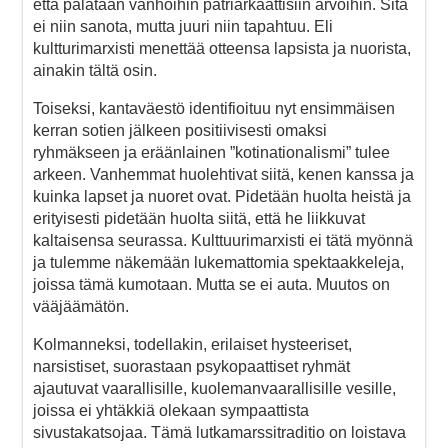
että palataan vanhoihin patriarkaattisiin arvoihin. Sitä
ei niin sanota, mutta juuri niin tapahtuu. Eli
kultturimarxisti menettää otteensa lapsista ja nuorista,
ainakin tältä osin.
Toiseksi, kantaväestö identifioituu nyt ensimmäisen
kerran sotien jälkeen positiivisesti omaksi
ryhmäkseen ja eräänlainen ”kotinationalismi” tulee
arkeen. Vanhemmat huolehtivat siitä, kenen kanssa ja
kuinka lapset ja nuoret ovat. Pidetään huolta heistä ja
erityisesti pidetään huolta siitä, että he liikkuvat
kaltaisensa seurassa. Kulttuurimarxisti ei tätä myönnä
ja tulemme näkemään lukemattomia spektaakkeleja,
joissa tämä kumotaan. Mutta se ei auta. Muutos on
vääjäämätön.
Kolmanneksi, todellakin, erilaiset hysteeriset,
narsistiset, suorastaan psykopaattiset ryhmät
ajautuvat vaarallisille, kuolemanvaarallisille vesille,
joissa ei yhtäkkiä olekaan sympaattista
sivustakatsojaa. Tämä lutkamarssitraditio on loistava