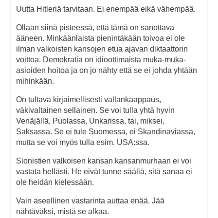
Uutta Hitleriä tarvitaan. Ei enempää eikä vähempää.
Ollaan siinä pisteessä, että tämä on sanottava
ääneen. Minkäänlaista pienintäkään toivoa ei ole
ilman valkoisten kansojen etua ajavan diktaattorin
voittoa. Demokratia on idioottimaista muka-muka-
asioiden hoitoa ja on jo nähty että se ei johda yhtään
mihinkään.
On tultava kirjaimellisesti vallankaappaus,
väkivaltainen sellainen. Se voi tulla yhtä hyvin
Venäjällä, Puolassa, Unkarissa, tai, miksei,
Saksassa. Se ei tule Suomessa, ei Skandinaviassa,
mutta se voi myös tulla esim. USA:ssa.
Sionistien valkoisen kansan kansanmurhaan ei voi
vastata hellästi. He eivät tunne sääliä, sitä sanaa ei
ole heidän kielessään.
Vain aseellinen vastarinta auttaa enää. Jää
nähtäväksi, mistä se alkaa.