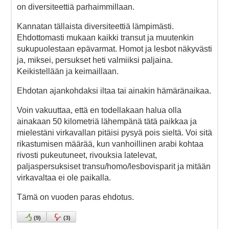
on diversiteettiä parhaimmillaan.
Kannatan tällaista diversiteettiä lämpimästi.
Ehdottomasti mukaan kaikki transut ja muutenkin
sukupuolestaan epävarmat. Homot ja lesbot näkyvästi
ja, miksei, persukset heti valmiiksi paljaina.
Keikistellään ja keimaillaan.
Ehdotan ajankohdaksi iltaa tai ainakin hämäränaikaa.
Voin vakuuttaa, että en todellakaan halua olla
ainakaan 50 kilometriä lähempänä tätä paikkaa ja
mielestäni virkavallan pitäisi pysyä pois sieltä. Voi sitä
rikastumisen määrää, kun vanhoillinen arabi kohtaa
rivosti pukeutuneet, rivouksia latelevat,
paljaspersuksiset transu/homo/lesbovisparit ja mitään
virkavaltaa ei ole paikalla.
Tämä on vuoden paras ehdotus.
(
9
)
(
3
)