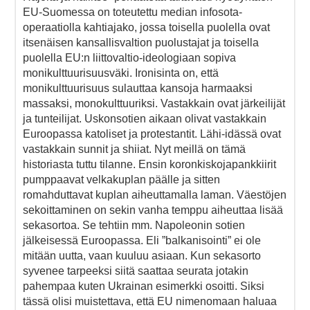
EU-Suomessa on toteutettu median infosota-
operaatiolla kahtiajako, jossa toisella puolella ovat
itsenäisen kansallisvaltion puolustajat ja toisella
puolella EU:n liittovaltio-ideologiaan sopiva
monikulttuurisuusväki. Ironisinta on, että
monikulttuurisuus sulauttaa kansoja harmaaksi
massaksi, monokulttuuriksi. Vastakkain ovat järkeilijät
ja tunteilijat. Uskonsotien aikaan olivat vastakkain
Euroopassa katoliset ja protestantit. Lähi-idässä ovat
vastakkain sunnit ja shiiat. Nyt meillä on tämä
historiasta tuttu tilanne. Ensin koronkiskojapankkiirit
pumppaavat velkakuplan päälle ja sitten
romahduttavat kuplan aiheuttamalla laman. Väestöjen
sekoittaminen on sekin vanha temppu aiheuttaa lisää
sekasortoa. Se tehtiin mm. Napoleonin sotien
jälkeisessä Euroopassa. Eli ”balkanisointi” ei ole
mitään uutta, vaan kuuluu asiaan. Kun sekasorto
syvenee tarpeeksi siitä saattaa seurata jotakin
pahempaa kuten Ukrainan esimerkki osoitti. Siksi
tässä olisi muistettava, että EU nimenomaan haluaa