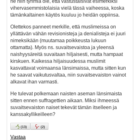
he niin tyhmiä ole, että vastustaisivat esimerkiksi
vihervasemmistolaisia vielä tässä vaiheessa, koska
tämänkaltainen käytös kuuluu jo heidän oppiinsa.
Olettekos panneet merkille, että muslimeissa on
yllättävän vähän revisionisteja ja denialisteja ei juuri
nimeksikään (muutamaa poikkeusta lukuun
ottamatta). Myös ns. suvaitsevaistoa ja yleensä
naishyysäreitä suvaitaan hiljaisesti, mutta hampaat
kirskuen. Kaikessa hiljaisuudessa muslimit
kasvattavat voimaansa länsimaissa, mutta sitten kun
he saavat vaikutusvaltaa, niin suvaitsevaiston vainot
alkavat ihan varmasti.
He tulevat polkemaan naisten aseman länsimaista
sitten ennen suffragettien aikaan. Miksi ihmeessä
suvaitsevaiston naiset tekevät tämän itselleen ja
kanssakyllikeilleen?
(
13
)
(
2
)
Vastaa