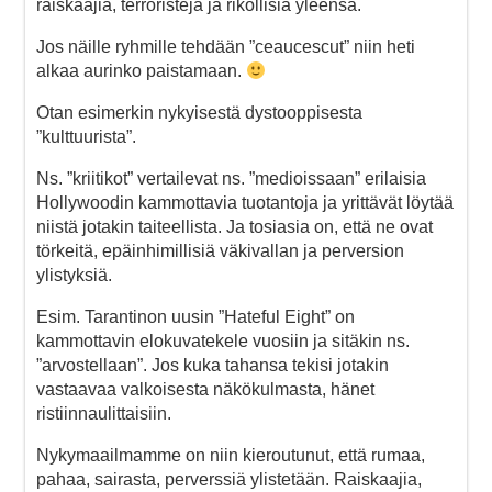
raiskaajia, terroristeja ja rikollisia yleensä.
Jos näille ryhmille tehdään ”ceaucescut” niin heti
alkaa aurinko paistamaan.
Otan esimerkin nykyisestä dystooppisesta
”kulttuurista”.
Ns. ”kriitikot” vertailevat ns. ”medioissaan” erilaisia
Hollywoodin kammottavia tuotantoja ja yrittävät löytää
niistä jotakin taiteellista. Ja tosiasia on, että ne ovat
törkeitä, epäinhimillisiä väkivallan ja perversion
ylistyksiä.
Esim. Tarantinon uusin ”Hateful Eight” on
kammottavin elokuvatekele vuosiin ja sitäkin ns.
”arvostellaan”. Jos kuka tahansa tekisi jotakin
vastaavaa valkoisesta näkökulmasta, hänet
ristiinnaulittaisiin.
Nykymaailmamme on niin kieroutunut, että rumaa,
pahaa, sairasta, perverssiä ylistetään. Raiskaajia,