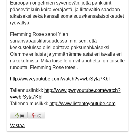
Euroopan ongelmien syvenevän, jotta pankkiirit
pääsevät kuin koira veräjästä, ja liittovaltio saadaan
aikaiseksi sekä kansallisomaisuus/kansalaisoikeudet
ryövättyä.
Flemming Rose sanoi Ylen
sananvapaustilaisuudessa mm. sen, että
keskusteluissa olisi opittava paksunahkaiseksi.
Olemme erilaisia ja ymmärrämme asiat eri tavalla eri
näkökulmista. Mikä toiselle on vihapuhetta, on toiselle
runoutta, Flemming Rose totesi.
http://www.youtube.com/watch?v=wbrSyta7KbI
Tallennuslinkki:
http://www.pwnyoutube.com/watch?
v=wbrSyta7KbI
Tallenna musiikki:
http://www.listentoyoutube.com
(
0
)
(
0
)
Vastaa