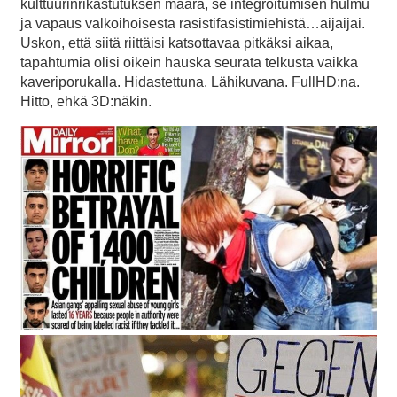
kulttuurinrikastutuksen määrä, se integroitumisen hulmu
ja vapaus valkoihoisesta rasistifasistimiehistä…aijaijai.
Uskon, että siitä riittäisi katsottavaa pitkäksi aikaa,
tapahtumia olisi oikein hauska seurata telkusta vaikka
kaveriporukalla. Hidastettuna. Lähikuvana. FullHD:na.
Hitto, ehkä 3D:näkin.