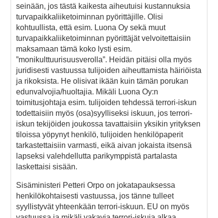
seinään, jos tästä kaikesta aiheutuisi kustannuksia
turvapaikkaliiketoiminnan pyörittäjille. Olisi
kohtuullista, että esim. Luona Oy sekä muut
turvapaikkaliiketoiminnan pyörittäjät velvoitettaisiin
maksamaan tämä koko lysti esim.
”monikulttuurisuusverolla”. Heidän pitäisi olla myös
juridisesti vastuussa tulijoiden aiheuttamista häiriöista
ja rikoksista. He olisivat ikään kuin tämän porukan
edunvalvojia/huoltajia. Mikäli Luona Oy:n
toimitusjohtaja esim. tulijoiden tehdessä terrori-iskun
todettaisiin myös (osa)syylliseksi iskuun, jos terrori-
iskun tekijöiden joukossa tavattaisiin yksikin yrityksen
tiloissa yöpynyt henkilö, tulijoiden henkilöpaperit
tarkastettaisiin varmasti, eikä aivan jokaista itsensä
lapseksi valehdellutta parikymppistä partalasta
laskettaisi sisään.
Sisäministeri Petteri Orpo on jokatapauksessa
henkilökohtaisesti vastuussa, jos tänne tulleet
syyllistyvät yhteenkään terrori-iskuun. EU on myös
vastuussa ja mikäli vakavia terrori-iskuja alkaa