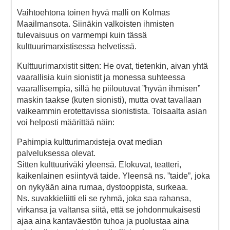
Vaihtoehtona toinen hyvä malli on Kolmas
Maailmansota. Siinäkin valkoisten ihmisten
tulevaisuus on varmempi kuin tässä
kulttuurimarxistisessa helvetissä.
Kulttuurimarxistit sitten: He ovat, tietenkin, aivan yhtä
vaarallisia kuin sionistit ja monessa suhteessa
vaarallisempia, sillä he piiloutuvat ”hyvän ihmisen”
maskin taakse (kuten sionisti), mutta ovat tavallaan
vaikeammin erotettavissa sionistista. Toisaalta asian
voi helposti määrittää näin:
Pahimpia kultturimarxisteja ovat median
palveluksessa olevat.
Sitten kulttuuriväki yleensä. Elokuvat, teatteri,
kaikenlainen esiintyvä taide. Yleensä ns. ”taide”, joka
on nykyään aina rumaa, dystooppista, surkeaa.
Ns. suvakkieliitti eli se ryhmä, joka saa rahansa,
virkansa ja valtansa siitä, että se johdonmukaisesti
ajaa aina kantaväestön tuhoa ja puolustaa aina