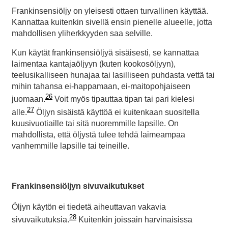
Frankinsensiöljy on yleisesti ottaen turvallinen käyttää.
Kannattaa kuitenkin sivellä ensin pienelle alueelle, jotta
mahdollisen yliherkkyyden saa selville.
Kun käytät frankinsensiöljyä sisäisesti, se kannattaa
laimentaa kantajaöljyyn (kuten kookosöljyyn),
teelusikalliseen hunajaa tai lasilliseen puhdasta vettä tai
mihin tahansa ei-happamaan, ei-maitopohjaiseen
26
juomaan.
Voit myös tipauttaa tipan tai pari kielesi
27
alle.
Öljyn sisäistä käyttöä ei kuitenkaan suositella
kuusivuotiaille tai sitä nuoremmille lapsille. On
mahdollista, että öljystä tulee tehdä laimeampaa
vanhemmille lapsille tai teineille.
Frankinsensiöljyn sivuvaikutukset
Öljyn käytön ei tiedetä aiheuttavan vakavia
28
sivuvaikutuksia.
Kuitenkin joissain harvinaisissa