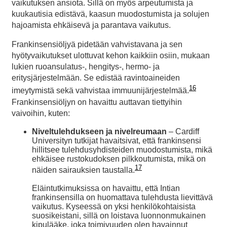
vaikutuksen ansiota. Sillä on myös arpeutumista ja
kuukautisia edistävä, kaasun muodostumista ja solujen
hajoamista ehkäisevä ja parantava vaikutus.
Frankinsensiöljyä pidetään vahvistavana ja sen
hyötyvaikutukset ulottuvat kehon kaikkiin osiin, mukaan
lukien ruoansulatus-, hengitys-, hermo- ja
eritysjärjestelmään. Se edistää ravintoaineiden
16
imeytymistä sekä vahvistaa immuunijärjestelmää.
Frankinsensiöljyn on havaittu auttavan tiettyihin
vaivoihin, kuten:
Niveltulehdukseen ja nivelreumaan
– Cardiff
Universityn tutkijat havaitsivat, että frankinsensi
hillitsee tulehdusyhdisteiden muodostumista, mikä
ehkäisee rustokudoksen pilkkoutumista, mikä on
17
näiden sairauksien taustalla.
Eläintutkimuksissa on havaittu, että Intian
frankinsensilla on huomattava tulehdusta lievittävä
vaikutus. Kyseessä on yksi henkilökohtaisista
suosikeistani, sillä on loistava luonnonmukainen
kipulääke, joka toimivuuden olen havainnut