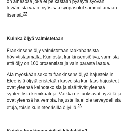
on ainesosa joka ei pelkästään pysäytä syövän
leviämistä vaan myös saa syöpäsolut sammuttamaan
22
itsensä.
Kuinka öljyä valmistetaan
Frankinsensiöljy valmistetaan raakahartsista
höyrytislaamalla. Kun ostat frankinsensiöljyä, varmista
että öljy on 100 prosenttista ja vain parasta laatua.
Älä myöskään sekoita frankinsensiöljyä hajusteisiin.
Eteerisiä öljyjä eristetään kasveista kun taas hajusteet
ovat yleensä keinotekoisia ja sisältävät yleensä
synteettisiä kemikaaleja. Vaikka ne tuoksuvat hyvältä ja
ovat yleensä halvempia, hajusteilla ei ole terveydellisiä
23
etuja, toisin kuin eteerisillä öljyillä.
Kuinka frankinsensiöljyä käytetään?