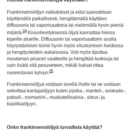
Frankinsensiöljyn vaikutukset ja edut saavutetaan
käyttämällä paikallisesti, hengittämällä käyttäen
diffuusoria tai vaporisaattoria tai nielemällä hyvin pieniä
24
määriä.
Kivunlievityksessä öljyä kannattaa hieroa
kipeille alueille. Diffuusorin tai vaporisaattorin avulla
höyrystäminen toimii hyvin myös vilustumisen hoidossa
ja hengitysteiden aukaisussa. Voit myös tiputtaa
muutaman pisaran vaatteelle ja hengittää tuoksuja tai
vain lisätä sitä pesuveteen, mikäli haluat ottaa
25
nuorentavan kylvyn.
Frankinsensiöljyä voidaan sivellä iholle tai se voidaan
sekoittaa kantajaöljyyn kuten jojoba-, manteli-, avokado-,
patsuli-, rosmariini-, muskatellisalvia-, sitrus- ja
basilikaöljyyn.
Onko frankinsensiöljyä turvallista käyttää?