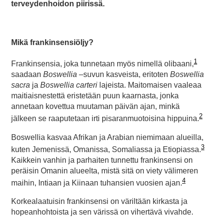
terveydenhoidon piirissä.
Mikä frankinsensiöljy?
1
Frankinsensia, joka tunnetaan myös nimellä olibaani,
saadaan
Boswellia
–suvun kasveista, eritoten
Boswellia
sacra
ja
Boswellia carteri
lajeista. Maitomaisen vaaleaa
maitiaisnestettä eristetään puun kaarnasta, jonka
annetaan kovettua muutaman päivän ajan, minkä
2
jälkeen se raaputetaan irti pisaranmuotoisina hippuina.
Boswellia kasvaa Afrikan ja Arabian niemimaan alueilla,
3
kuten Jemenissä, Omanissa, Somaliassa ja Etiopiassa.
Kaikkein vanhin ja parhaiten tunnettu frankinsensi on
peräisin Omanin alueelta, mistä sitä on viety välimeren
4
maihin, Intiaan ja Kiinaan tuhansien vuosien ajan.
Korkealaatuisin frankinsensi on väriltään kirkasta ja
hopeanhohtoista ja sen värissä on vihertävä vivahde.