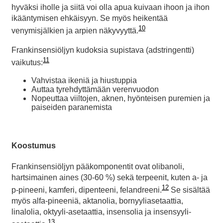
hyväksi iholle ja siitä voi olla apua kuivaan ihoon ja ihon
ikääntymisen ehkäisyyn. Se myös heikentää
10
venymisjälkien ja arpien näkyvyyttä.
Frankinsensiöljyn kudoksia supistava (adstringentti)
11
vaikutus:
Vahvistaa ikeniä ja hiustuppia
Auttaa tyrehdyttämään verenvuodon
Nopeuttaa viiltojen, aknen, hyönteisen puremien ja
paiseiden paranemista
Koostumus
Frankinsensiöljyn pääkomponentit ovat olibanoli,
hartsimainen aines (30-60 %) sekä terpeenit, kuten a- ja
12
p-pineeni, kamferi, dipenteeni, felandreeni.
Se sisältää
myös alfa-pineeniä, aktanolia, bornyyliasetaattia,
linalolia, oktyyli-asetaattia, insensolia ja insensyyli-
13