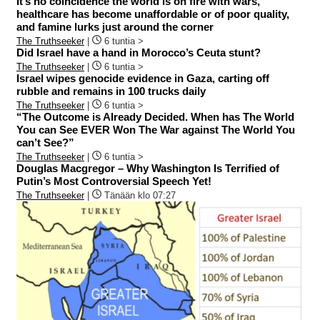
It’s no coincidence the world is on fire with wars,
healthcare has become unaffordable or of poor quality,
and famine lurks just around the corner
The Truthseeker
|
6 tuntia >
Did Israel have a hand in Morocco’s Ceuta stunt?
The Truthseeker
|
6 tuntia >
Israel wipes genocide evidence in Gaza, carting off
rubble and remains in 100 trucks daily
The Truthseeker
|
6 tuntia >
“The Outcome is Already Decided. When has The World
You can See EVER Won The War against The World You
can’t See?”
The Truthseeker
|
6 tuntia >
Douglas Macgregor – Why Washington Is Terrified of
Putin’s Most Controversial Speech Yet!
The Truthseeker
|
Tänään klo 07:27