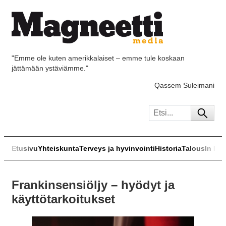
"Emme ole kuten amerikkalaiset – emme tule koskaan
jättämään ystäviämme."
Qassem Suleimani
Etusivu
Yhteiskunta
Terveys ja hyvinvointi
Historia
Talous
In Eng
Frankinsensiöljy – hyödyt ja
käyttötarkoitukset