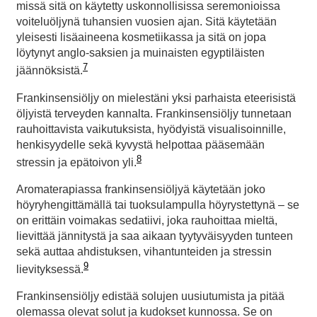
missä sitä on käytetty uskonnollisissa seremonioissa
voiteluöljynä tuhansien vuosien ajan. Sitä käytetään
yleisesti lisäaineena kosmetiikassa ja sitä on jopa
löytynyt anglo-saksien ja muinaisten egyptiläisten
7
jäännöksistä.
Frankinsensiöljy on mielestäni yksi parhaista eteerisistä
öljyistä terveyden kannalta. Frankinsensiöljy tunnetaan
rauhoittavista vaikutuksista, hyödyistä visualisoinnille,
henkisyydelle sekä kyvystä helpottaa pääsemään
8
stressin ja epätoivon yli.
Aromaterapiassa frankinsensiöljyä käytetään joko
höyryhengittämällä tai tuoksulampulla höyrystettynä – se
on erittäin voimakas sedatiivi, joka rauhoittaa mieltä,
lievittää jännitystä ja saa aikaan tyytyväisyyden tunteen
sekä auttaa ahdistuksen, vihantunteiden ja stressin
9
lievityksessä.
Frankinsensiöljy edistää solujen uusiutumista ja pitää
olemassa olevat solut ja kudokset kunnossa. Se on