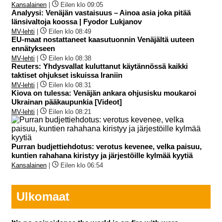
Kansalainen
|
Eilen klo 09:05
Analyysi: Venäjän vastaisuus – Ainoa asia joka pitää
länsivaltoja koossa | Fyodor Lukjanov
MV-lehti
|
Eilen klo 08:49
EU-maat nostattaneet kaasutuonnin Venäjältä uuteen
ennätykseen
MV-lehti
|
Eilen klo 08:38
Reuters: Yhdysvallat kuluttanut käytännössä kaikki
taktiset ohjukset iskuissa Iraniin
MV-lehti
|
Eilen klo 08:31
Kiova on tulessa: Venäjän ankara ohjusisku moukaroi
Ukrainan pääkaupunkia [Videot]
MV-lehti
|
Eilen klo 08:21
Purran budjettiehdotus: verotus kevenee, velka paisuu,
kuntien rahahana kiristyy ja järjestöille kylmää kyytiä
Kansalainen
|
Eilen klo 06:54
Ulkomaat