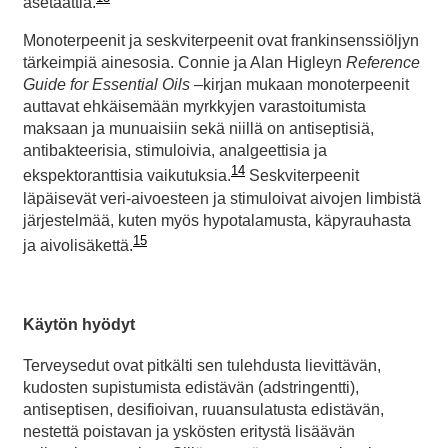
asetaattia.
Monoterpeenit ja seskviterpeenit ovat frankinsenssiöljyn
tärkeimpiä ainesosia. Connie ja Alan Higleyn
Reference
Guide for Essential Oils
–kirjan mukaan monoterpeenit
auttavat ehkäisemään myrkkyjen varastoitumista
maksaan ja munuaisiin sekä niillä on antiseptisiä,
antibakteerisia, stimuloivia, analgeettisia ja
14
ekspektoranttisia vaikutuksia.
Seskviterpeenit
läpäisevät veri-aivoesteen ja stimuloivat aivojen limbistä
järjestelmää, kuten myös hypotalamusta, käpyrauhasta
15
ja aivolisäkettä.
Käytön hyödyt
Terveysedut ovat pitkälti sen tulehdusta lievittävän,
kudosten supistumista edistävän (adstringentti),
antiseptisen, desifioivan, ruuansulatusta edistävän,
nestettä poistavan ja yskösten eritystä lisäävän