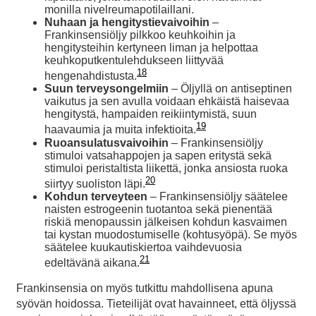
monilla nivelreumapotilaillani.
Nuhaan ja hengitystievaivoihin
–
Frankinsensiöljy pilkkoo keuhkoihin ja
hengitysteihin kertyneen liman ja helpottaa
keuhkoputkentulehdukseen liittyvää
18
hengenahdistusta.
Suun terveysongelmiin
– Öljyllä on antiseptinen
vaikutus ja sen avulla voidaan ehkäistä haisevaa
hengitystä, hampaiden reikiintymistä, suun
19
haavaumia ja muita infektioita.
Ruoansulatusvaivoihin
– Frankinsensiöljy
stimuloi vatsahappojen ja sapen eritystä sekä
stimuloi peristaltista liikettä, jonka ansiosta ruoka
20
siirtyy suoliston läpi.
Kohdun terveyteen
– Frankinsensiöljy säätelee
naisten estrogeenin tuotantoa sekä pienentää
riskiä menopaussin jälkeisen kohdun kasvaimen
tai kystan muodostumiselle (kohtusyöpä). Se myös
säätelee kuukautiskiertoa vaihdevuosia
21
edeltävänä aikana.
Frankinsensia on myös tutkittu mahdollisena apuna
syövän hoidossa. Tieteilijät ovat havainneet, että öljyssä