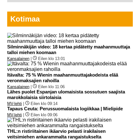
Kotimaa
Silminnäkijän video: 18 kertaa pidätetty maahanmuuttaja
talloi miehen koomaan
Kansalainen
|
Eilen klo 13:01
Itävalta: 75 % Wienin maahanmuuttajakodeista elää
veronmaksajien rahoilla
Kansalainen
|
Eilen klo 11:06
Lähes puolet Espanjan ulomaisista sossutuen saajista
marokkolaisia siirtolaisia
MV-lehti
|
Eilen klo 09:14
Tapaus Ceuta: Perussuomalaista logiikkaa | Mielipide
MV-lehti
|
Eilen klo 09:06
THL:n ristiriitainen ikäarvio pelasti irakilaisen
veitsimiehen ankarammalta rangaistukselta