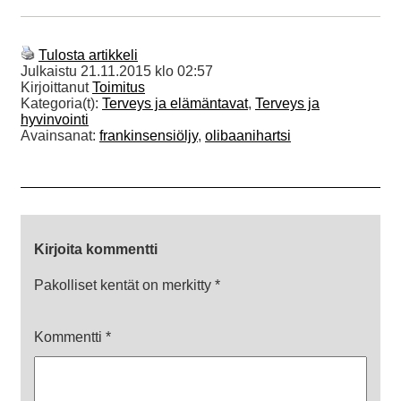
Tulosta artikkeli
Julkaistu
21.11.2015 klo 02:57
Kirjoittanut
Toimitus
Kategoria(t):
Terveys ja elämäntavat
,
Terveys ja
hyvinvointi
Avainsanat:
frankinsensiöljy
,
olibaanihartsi
Kirjoita kommentti
Pakolliset kentät on merkitty
*
Kommentti
*