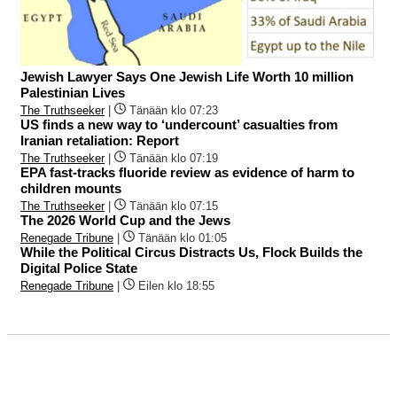
Jewish Lawyer Says One Jewish Life Worth 10 million
Palestinian Lives
The Truthseeker
|
Tänään klo 07:23
US finds a new way to ‘undercount’ casualties from
Iranian retaliation: Report
The Truthseeker
|
Tänään klo 07:19
EPA fast-tracks fluoride review as evidence of harm to
children mounts
The Truthseeker
|
Tänään klo 07:15
The 2026 World Cup and the Jews
Renegade Tribune
|
Tänään klo 01:05
While the Political Circus Distracts Us, Flock Builds the
Digital Police State
Renegade Tribune
|
Eilen klo 18:55