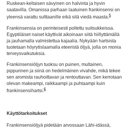
Ruskean-keltaisen sävyinen on halvinta ja hyvin
saatavilla. Omanissa parhaan laatuinen frankinsensi on
5
yleensä varattu sulttaanille eikä sitä viedä maasta.
Frankinsensia on perinteisesti poltettu suitsukkeissa.
Egyptiläiset naiset käyttivät aikoinaan siitä hiillyttämällä
ja jauhamalla valmistettua kajaalia. Nykyään hartsista
tuotetaan höyrytislaamalla eteeristä öljyä, jolla on monia
terveysvaikutuksia.
Frankinsensiöljyn tuoksu on puinen, multainen,
pippurinen ja siinä on hedelmäinen vivahde, mikä tekee
sen aromista rauhoittavan ja rentouttavan. Sen kerrotaan
olevan makeampi, raikkaampi ja puhtaampi kuin
6
frankinsensihartsi.
Käyttötarkoitukset
Frankinsensiöljyä pidetään arvossaan Lähi-idässä,