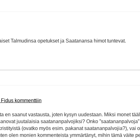
talaiset Talmudinsa opetukset ja Saatanansa himot tuntevat.
 Fidus kommenttiin
utta en saanut vastausta, joten kysyn uudestaan. Miksi monet tääl
novat juutalaisia saatananpalvojiksi? Onko ”saatananpalvoja”
i-kristityistä (ovatko myös esim. pakanat saatananpalvojia?), vai 
, kuten olen monien kommenteista ymmärtänyt, mihin tämä väite p