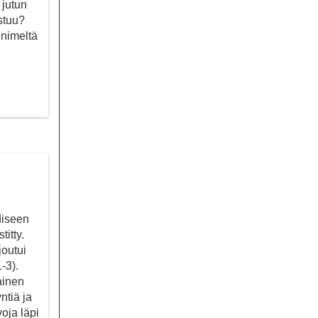
 jutun
stuu?
 nimeltä
diseen
itty.
joutui
-3).
ainen
ntiä ja
oja läpi