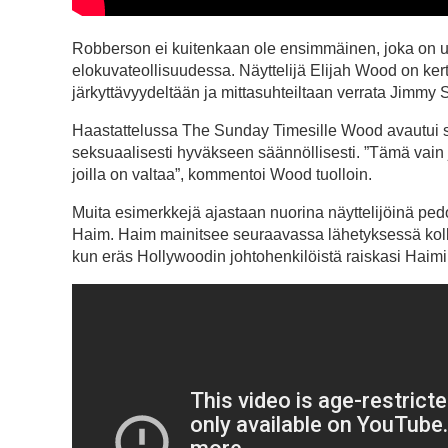
Robberson ei kuitenkaan ole ensimmäinen, joka on us
elokuvateollisuudessa. Näyttelijä Elijah Wood on ker
järkyttävyydeltään ja mittasuhteiltaan verrata Jimmy 
Haastattelussa The Sunday Timesille Wood avautui sii
seksuaalisesti hyväkseen säännöllisesti. ”Tämä vain 
joilla on valtaa”, kommentoi Wood tuolloin.
Muita esimerkkejä ajastaan nuorina näyttelijöinä pe
Haim. Haim mainitsee seuraavassa lähetyksessä kol
kun eräs Hollywoodin johtohenkilöistä raiskasi Haim