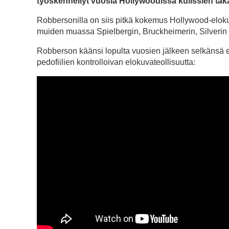
työskennellyt vuosia Hollywoodissa kulissien tak
Robbersonilla on siis pitkä kokemus Hollywood-eloku
muiden muassa Spielbergin, Bruckheimerin, Silverin
Robberson käänsi lopulta vuosien jälkeen selkänsä e
pedofiilien kontrolloivan elokuvateollisuutta: