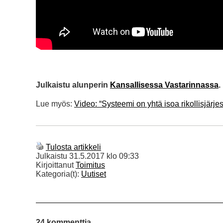
Julkaistu alunperin
Kansallisessa Vastarinnassa
.
Lue myös:
Video: “Systeemi on yhtä isoa rikollisjärjes
Tulosta artikkeli
Julkaistu
31.5.2017 klo 09:33
Kirjoittanut
Toimitus
Kategoria(t):
Uutiset
24 kommenttia