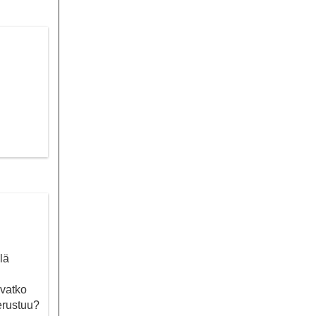
lä
ovatko
erustuu?