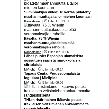
Silminnäkijän video: 18 kertaa pidätetty
maahanmuuttaja talloi miehen koomaan
Kansalainen
|
Eilen klo 13:01
Itävalta: 75 % Wienin
maahanmuuttajakodeista elää
veronmaksajien rahoilla
Kansalainen
|
Eilen klo 11:06
Lähes puolet Espanjan ulomaisista
sossutuen saajista marokkolaisia
siirtolaisia
MV-lehti
|
Eilen klo 09:14
Tapaus Ceuta: Perussuomalaista
logiikkaa | Mielipide
MV-lehti
|
Eilen klo 09:06
THL:n ristiriitainen ikäarvio pelasti
irakilaisen veitsimiehen ankarammalta
rangaistukselta