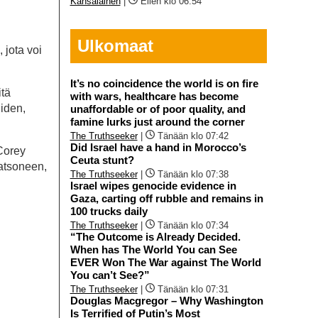
Kansalainen
|
Eilen klo 06:54
Ulkomaat
 jota voi
It’s no coincidence the world is on fire
itä
with wars, healthcare has become
iiden,
unaffordable or of poor quality, and
famine lurks just around the corner
The Truthseeker
|
Tänään klo 07:42
Did Israel have a hand in Morocco’s
Corey
Ceuta stunt?
atsoneen,
The Truthseeker
|
Tänään klo 07:38
Israel wipes genocide evidence in
Gaza, carting off rubble and remains in
100 trucks daily
The Truthseeker
|
Tänään klo 07:34
“The Outcome is Already Decided.
When has The World You can See
EVER Won The War against The World
You can’t See?”
The Truthseeker
|
Tänään klo 07:31
Douglas Macgregor – Why Washington
Is Terrified of Putin’s Most