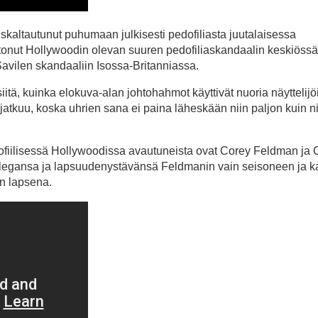
kaltautunut puhumaan julkisesti pedofiliasta juutalaisessa
tonut Hollywoodin olevan suuren pedofiliaskandaalin keskiössä,
Savilen skandaaliin Isossa-Britanniassa.
tä, kuinka elokuva-alan johtohahmot käyttivät nuoria näyttelijö
jatkuu, koska uhrien sana ei paina läheskään niin paljon kuin n
dofiilisessä Hollywoodissa avautuneista ovat Corey Feldman ja 
legansa ja lapsuudenystävänsä Feldmanin vain seisoneen ja k
in lapsena.