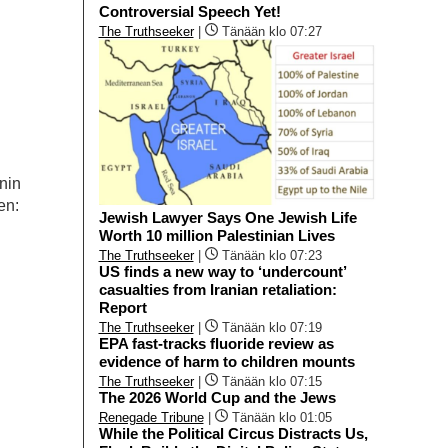
Controversial Speech Yet!
The Truthseeker
|
Tänään klo 07:27
nin
en:
Jewish Lawyer Says One Jewish Life
Worth 10 million Palestinian Lives
The Truthseeker
|
Tänään klo 07:23
US finds a new way to ‘undercount’
casualties from Iranian retaliation:
Report
The Truthseeker
|
Tänään klo 07:19
EPA fast-tracks fluoride review as
evidence of harm to children mounts
The Truthseeker
|
Tänään klo 07:15
The 2026 World Cup and the Jews
Renegade Tribune
|
Tänään klo 01:05
While the Political Circus Distracts Us,