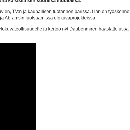
ana kaikissa sen suurissa studioissa.
vien, TV:n ja kaupallisen tuotannon parissa. Hän on työskennel
 ja Abramsin luotsaamissa elokuvaprojekteissa.
lokuvateollisuudelle ja kertoo nyt Daubenmiren haastattelussa