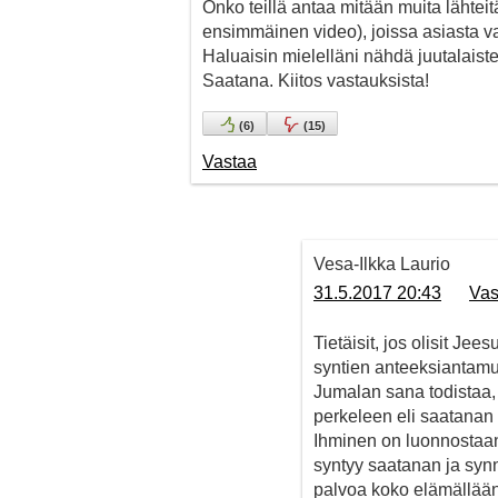
Onko teillä antaa mitään muita lähteit
ensimmäinen video), joissa asiasta v
Haluaisin mielelläni nähdä juutalaist
Saatana. Kiitos vastauksista!
(
6
)
(
15
)
Vastaa
Vesa-Ilkka Laurio
31.5.2017 20:43
Vas
Tietäisit, jos olisit J
syntien anteeksiantamuk
Jumalan sana todistaa, 
perkeleen eli saatanan o
Ihminen on luonnostaan,
syntyy saatanan ja syn
palvoa koko elämällää