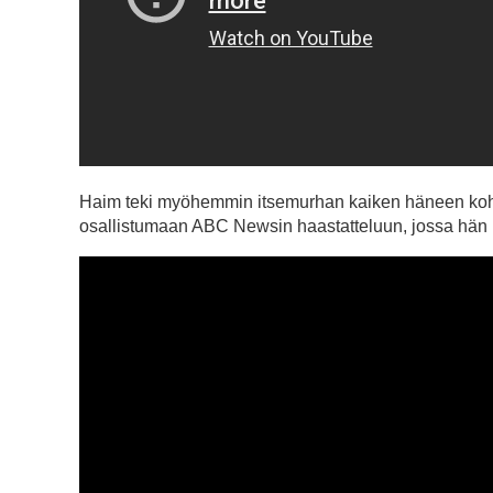
Haim teki myöhemmin itsemurhan kaiken häneen koh
osallistumaan ABC Newsin haastatteluun, jossa hän k