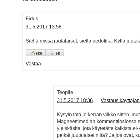
Fidus
31.5.2017 13:58
Siellä missä juutalaiset, siellä pedofilia. Kyllä juu
(
43
)
(
4
)
Vastaa
Teopile
31.5.2017 18:36
Vastaus käyttäjän
Kysyin tätä jo kerran viikko sitten, m
Magneettimedian kommenttiosiossa sa
yleiskäsite, jota käytetätte kaikista e
pelkät juutalaiset niitä? Ja jos ovat