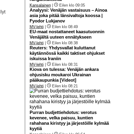
Kansalainen
|
Eilen klo 09:05
Analyysi: Venäjän vastaisuus – Ainoa
lyt
asia joka pitää länsivaltoja koossa |
Fyodor Lukjanov
MV-lehti
|
Eilen klo 08:49
EU-maat nostattaneet kaasutuonnin
Venäjältä uuteen ennätykseen
MV-lehti
|
Eilen klo 08:38
Reuters: Yhdysvallat kuluttanut
käytännössä kaikki taktiset ohjukset
iskuissa Iraniin
MV-lehti
|
Eilen klo 08:31
Kiova on tulessa: Venäjän ankara
ohjusisku moukaroi Ukrainan
pääkaupunkia [Videot]
MV-lehti
|
Eilen klo 08:21
Purran budjettiehdotus: verotus
kevenee, velka paisuu, kuntien
rahahana kiristyy ja järjestöille kylmää
kyytiä