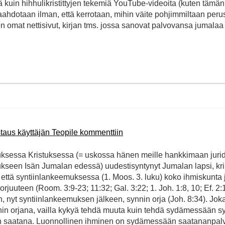
ä kuin hihhulikristittyjen tekemiä YouTube-videoita (kuten tämän
aahdotaan ilman, että kerrotaan, mihin väite pohjimmiltaan peru
en omat nettisivut, kirjan tms. jossa sanovat palvovansa jumalaa
taus käyttäjän Teopile kommenttiin
eesuksessa Kristuksessa (= uskossa hänen meille hankkimaan juri
seen Isän Jumalan edessä) uudestisyntynyt Jumalan lapsi, krist
että syntiinlankeemuksessa (1. Moos. 3. luku) koko ihmiskunta 
rjuuteen (Room. 3:9-23; 11:32; Gal. 3:22; 1. Joh. 1:8, 10; Ef. 2:1
 nyt syntiinlankeemuksen jälkeen, synnin orja (Joh. 8:34). Jok
nin orjana, vailla kykyä tehdä muuta kuin tehdä sydämessään sy
n saatana. Luonnollinen ihminen on sydämessään saatananpalv