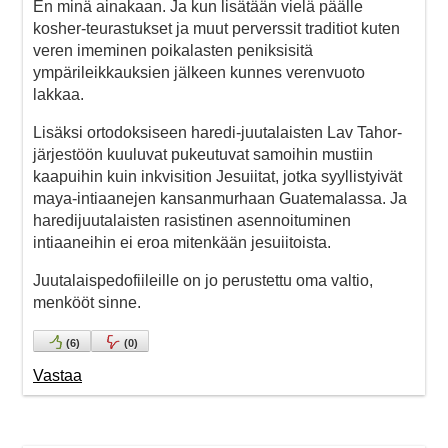
En minä ainakaan. Ja kun lisätään vielä päälle
kosher-teurastukset ja muut perverssit traditiot kuten
veren imeminen poikalasten peniksisitä
ympärileikkauksien jälkeen kunnes verenvuoto
lakkaa.
Lisäksi ortodoksiseen haredi-juutalaisten Lav Tahor-
järjestöön kuuluvat pukeutuvat samoihin mustiin
kaapuihin kuin inkvisition Jesuiitat, jotka syyllistyivät
maya-intiaanejen kansanmurhaan Guatemalassa. Ja
haredijuutalaisten rasistinen asennoituminen
intiaaneihin ei eroa mitenkään jesuiitoista.
Juutalaispedofiileille on jo perustettu oma valtio,
menkööt sinne.
(
6
)
(
0
)
Vastaa