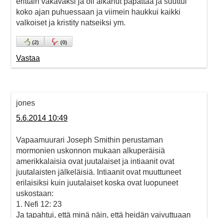
erittäin vakavaksi ja oli alkanut papattaa ja suuttui
koko ajan puhuessaan ja viimein haukkui kaikki
valkoiset ja kristity natseiksi ym.
(
2
)
(
0
)
Vastaa
jones
5.6.2014 10:49
Vapaamuurari Joseph Smithin perustaman
mormonien uskonnon mukaan alkuperäisiä
amerikkalaisia ovat juutalaiset ja intiaanit ovat
juutalaisten jälkeläisiä. Intiaanit ovat muuttuneet
erilaisiksi kuin juutalaiset koska ovat luopuneet
uskostaan:
1. Nefi 12: 23
Ja tapahtui, että minä näin, että heidän vaivuttuaan