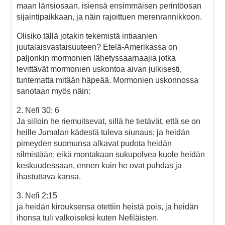
maan länsiosaan, isiensä ensimmäisen perintöosan
sijaintipaikkaan, ja näin rajoittuen merenrannikkoon.
Olisiko tällä jotakin tekemistä intiaanien
juutalaisvastaisuuteen? Etelä-Amerikassa on
paljonkin mormonien lähetyssaarnaajia jotka
levittävät mormonien uskontoa aivan julkisesti,
tuntematta mitään häpeää. Mormonien uskonnossa
sanotaan myös näin:
2. Nefi 30: 6
Ja silloin he riemuitsevat, sillä he tietävät, että se on
heille Jumalan kädestä tuleva siunaus; ja heidän
pimeyden suomunsa alkavat pudota heidän
silmistään; eikä montakaan sukupolvea kuole heidän
keskuudessaan, ennen kuin he ovat puhdas ja
ihastuttava kansa.
3. Nefi 2:15
ja heidän kirouksensa otettiin heistä pois, ja heidän
ihonsa tuli valkoiseksi kuten Nefiläisten.