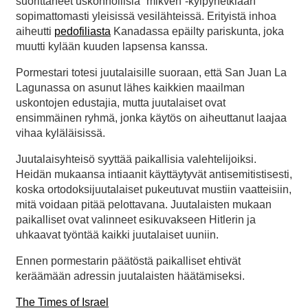
suorittaneet uskonnollisia ”mikveh”-kylpyhetkiään
sopimattomasti yleisissä vesilähteissä. Erityistä inhoa
aiheutti
pedofiliasta
Kanadassa epäilty pariskunta, joka
muutti kylään kuuden lapsensa kanssa.
Pormestari totesi juutalaisille suoraan, että San Juan La
Lagunassa on asunut lähes kaikkien maailman
uskontojen edustajia, mutta juutalaiset ovat
ensimmäinen ryhmä, jonka käytös on aiheuttanut laajaa
vihaa kyläläisissä.
Juutalaisyhteisö syyttää paikallisia valehtelijoiksi.
Heidän mukaansa intiaanit käyttäytyvät antisemitistisesti,
koska ortodoksijuutalaiset pukeutuvat mustiin vaatteisiin,
mitä voidaan pitää pelottavana. Juutalaisten mukaan
paikalliset ovat valinneet esikuvakseen Hitlerin ja
uhkaavat työntää kaikki juutalaiset uuniin.
Ennen pormestarin päätöstä paikalliset ehtivät
keräämään adressin juutalaisten häätämiseksi.
The Times of Israel