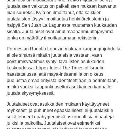
juutalaisten vaikutus on paikallisten mukaan kasvanut
liian suureksi. Kylä on ilmoittanut, että kaikkien
juutalaisten täytyy ilmoittautua henkilörekisteriin ja
häipyä San Juan La Lagunasta muutaman kuukauden
sisällä. Juutalaiset ovat ainut maahanmuuttajaryhmä,
jonka on määrätty ilmoittautumaan rekisteriin.
Pormestari Rodolfo Lópezin mukaan kaupunginjohdolla
ei ole sinänsä mitään juutalaisia vastaan, vaan
poistumisvaatimus syntyi tavallisten asukkaiden
keskuudessa. López totesi The Times of Israelin
haastattelussa, että maya-intiaaneilla on oikeus
puolustaa omaa erityistä identiteettiään ja perinteitään,
minkä vuoksi kaupunki asettui asukkaiden kannalle
juutalaiskysymyksessä.
Juutalaiset ovat asukkaiden mukaan käyttäytyneet
röyhkeästi ja puhuneet epäasiallisesti ei-juutalaisille
sekä tehneet epähygieenisiä uskonnollisia rituaaleja
julkisilla paikoilla. Juutalaiset ovat esimerkiksi