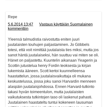
Repe
5.6.2014 13:47
Vastaus käyttäjän Suomalainen
kommenttiin
Yleensä talmudistia raivostutta eniten juuri
juutalaisten touhujen paljastaminen. Jo Göbbels
totesi, että voit nimittää juutalaista ties miksi, mutta jos
sanot häntä juutalaiseksi, hän suuttuu vai miten se oli.
Hänet on paljastettu. Kuuntelin aikanaan Yeagerin ja
Scottin jutustelua henry Fordin teoksesta ja kirjan
lukemista ääneen. Scott kertoi kuunnelleensa
haastattelun, jossa juutalaisvaikuttaja oli mukana
keskustelussa, jossa joku sanoi Harvardin menneen
alaspäin juutalaisjohdossa. Ennen Harvard-tutkinto
takasi hyvän toimeentulon, mutta juutalaisten
vaikutuksesta tutkintojen taso oli laskenut pahasti.
Juutalainen haastateltu tuntui kokeneen lausuman