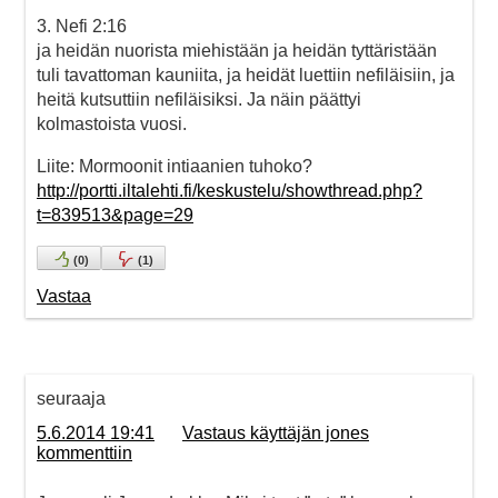
3. Nefi 2:16
ja heidän nuorista miehistään ja heidän tyttäristään
tuli tavattoman kauniita, ja heidät luettiin nefiläisiin, ja
heitä kutsuttiin nefiläisiksi. Ja näin päättyi
kolmastoista vuosi.
Liite: Mormoonit intiaanien tuhoko?
http://portti.iltalehti.fi/keskustelu/showthread.php?
t=839513&page=29
(
0
)
(
1
)
Vastaa
seuraaja
5.6.2014 19:41
Vastaus käyttäjän jones
kommenttiin