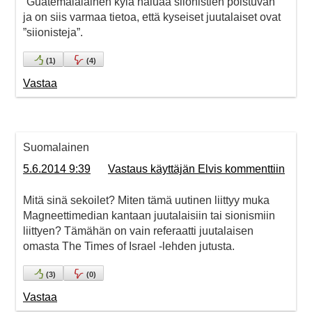
”Guatemalalainen kylä haluaa siionistien poistuvan”
ja on siis varmaa tietoa, että kyseiset juutalaiset ovat
”siionisteja”.
(
1
)
(
4
)
Vastaa
Suomalainen
5.6.2014 9:39
Vastaus käyttäjän Elvis kommenttiin
Mitä sinä sekoilet? Miten tämä uutinen liittyy muka
Magneettimedian kantaan juutalaisiin tai sionismiin
liittyen? Tämähän on vain referaatti juutalaisen
omasta The Times of Israel -lehden jutusta.
(
3
)
(
0
)
Vastaa