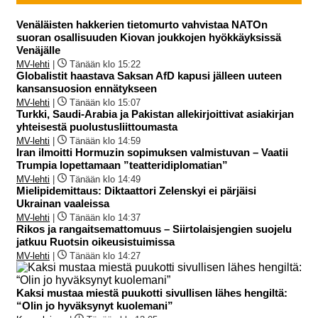
Venäläisten hakkerien tietomurto vahvistaa NATOn
suoran osallisuuden Kiovan joukkojen hyökkäyksissä
Venäjälle
MV-lehti
|
Tänään klo 15:22
Globalistit haastava Saksan AfD kapusi jälleen uuteen
kansansuosion ennätykseen
MV-lehti
|
Tänään klo 15:07
Turkki, Saudi-Arabia ja Pakistan allekirjoittivat asiakirjan
yhteisestä puolustusliittoumasta
MV-lehti
|
Tänään klo 14:59
Iran ilmoitti Hormuzin sopimuksen valmistuvan – Vaatii
Trumpia lopettamaan ”teatteridiplomatian”
MV-lehti
|
Tänään klo 14:49
Mielipidemittaus: Diktaattori Zelenskyi ei pärjäisi
Ukrainan vaaleissa
MV-lehti
|
Tänään klo 14:37
Rikos ja rangaitsemattomuus – Siirtolaisjengien suojelu
jatkuu Ruotsin oikeusistuimissa
MV-lehti
|
Tänään klo 14:27
Kaksi mustaa miestä puukotti sivullisen lähes hengiltä:
“Olin jo hyväksynyt kuolemani”