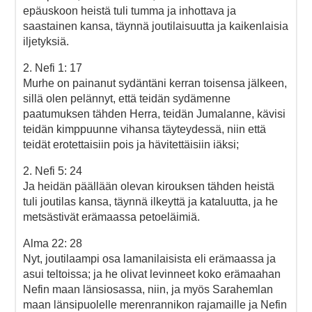
epäuskoon heistä tuli tumma ja inhottava ja
saastainen kansa, täynnä joutilaisuutta ja kaikenlaisia
iljetyksiä.
2. Nefi 1: 17
Murhe on painanut sydäntäni kerran toisensa jälkeen,
sillä olen pelännyt, että teidän sydämenne
paatumuksen tähden Herra, teidän Jumalanne, kävisi
teidän kimppuunne vihansa täyteydessä, niin että
teidät erotettaisiin pois ja hävitettäisiin iäksi;
2. Nefi 5: 24
Ja heidän päällään olevan kirouksen tähden heistä
tuli joutilas kansa, täynnä ilkeyttä ja kataluutta, ja he
metsästivät erämaassa petoeläimiä.
Alma 22: 28
Nyt, joutilaampi osa lamanilaisista eli erämaassa ja
asui teltoissa; ja he olivat levinneet koko erämaahan
Nefin maan länsiosassa, niin, ja myös Sarahemlan
maan länsipuolelle merenrannikon rajamaille ja Nefin