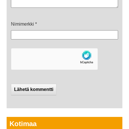
Nimimerkki
*
Kotimaa