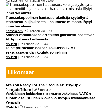
Kansalainen
|
Tänään klo 13:05
Transsukupuolinen hautausurakoitsija syytettynä
testamenttihuijauksesta – hautaustoimistosta löytyi
ihmisten elimiä
Kansalainen
|
Tänään klo 11:06
Saksan varaliittokansleri esittää globalistit haastavan
AfD-puolueen kieltämistä
MV-lehti
|
Tänään klo 10:43
Teinit pakotetaan Saksan kouluissa LGBT-
seksuaaliagendan koulutusohjelmiin
MV-lehti
|
Tänään klo 10:33
Ulkomaat
Are You Ready For The “Rogue AI” Psy-Op?
Renegade Tribune
|
6 tuntia >
Venäläisten hakkerien tietomurto vahvistaa NATOn
suoran osallisuuden Kiovan joukkojen hyökkäyksissä
Venäjälle
MV-lehti
|
Tänään klo 15:22