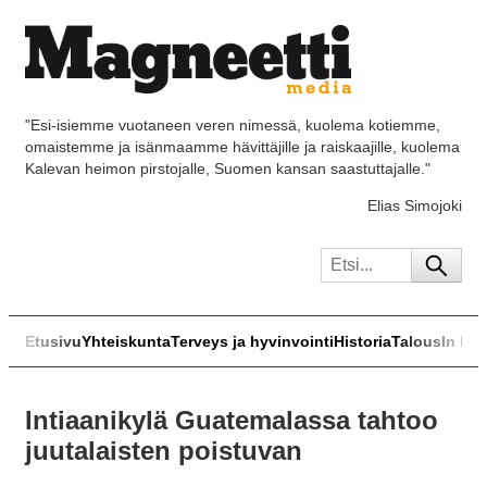
"Esi-isiemme vuotaneen veren nimessä, kuolema kotiemme,
omaistemme ja isänmaamme hävittäjille ja raiskaajille, kuolema
Kalevan heimon pirstojalle, Suomen kansan saastuttajalle."
Elias Simojoki
Etusivu
Yhteiskunta
Terveys ja hyvinvointi
Historia
Talous
In Eng
Intiaanikylä Guatemalassa tahtoo
juutalaisten poistuvan