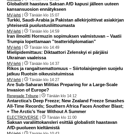
Globalistit haastava Saksan AfD kapusi jälleen uuteen
kansansuosion ennätykseen
MV-lehti
|
Tänään klo 15:07
Turkki, Saudi-Arabia ja Pakistan allekirjoittivat asiakirjan
yhteisestä puolustusliittoumasta
MV-lehti
|
Tänään klo 14:59
Iran ilmoitti Hormuzin sopimuksen valmistuvan – Vaatii
Trumpia lopettamaan ”teatteridiplomatian”
MV-lehti
|
Tänään klo 14:49
Mielipidemittaus: Diktaattori Zelenskyi ei pärjäisi
Ukrainan vaaleissa
MV-lehti
|
Tänään klo 14:37
Rikos ja rangaitsemattomuus – Siirtolaisjengien suojelu
jatkuu Ruotsin oikeusistuimissa
MV-lehti
|
Tänään klo 14:27
Are Sub-Saharan Militias Preparing for a Large-Scale
Invasion of Europe?
Renegade Tribune
|
Tänään klo 14:12
Antarctica’s Deep Freeze; New Zealand Freeze Smashes
All-Time Records; Southern Africa Faces Another Blast;
+ The Arctic’s Year Without A Summer
ELECTROVERSE
|
Tänään klo 11:00
Saksan varaliittokansleri esittää globalistit haastavan
AfD-puolueen kieltämistä
MV-lehti
|
Tänään klo 10:43