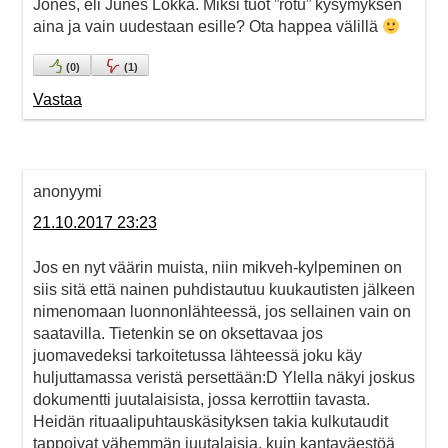
Jones, eli Junes Lokka. Miksi tuot ”rotu” kysymyksen
aina ja vain uudestaan esille? Ota happea välillä
(
0
)
(
1
)
Vastaa
anonyymi
21.10.2017 23:23
Jos en nyt väärin muista, niin mikveh-kylpeminen on
siis sitä että nainen puhdistautuu kuukautisten jälkeen
nimenomaan luonnonlähteessä, jos sellainen vain on
saatavilla. Tietenkin se on oksettavaa jos
juomavedeksi tarkoitetussa lähteessä joku käy
huljuttamassa veristä persettään:D Ylella näkyi joskus
dokumentti juutalaisista, jossa kerrottiin tavasta.
Heidän rituaalipuhtauskäsityksen takia kulkutaudit
tappoivat vähemmän juutalaisia, kuin kantaväestöä