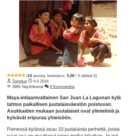
(
10
arviota, keskiarvo:
5,00
/ 5 tähteä 5)
Toimitus
4.6.2014
3985 Näyttökerrat
8 Kommenttia
Maya-intiaanivaltainen San Juan La Lagunan kylä
tahtoo paikallisen juutalaisväestön poistuvan.
Asukkaiden mukaan juutalaiset ovat ylimielisiä ja
kylvävät eripuraa yhteisöön.
Pienessä kylässä asuu 10 juutalaista perhettä, joista
suuri osa on muuttanut sinne melko hiljattain. Jo nyt