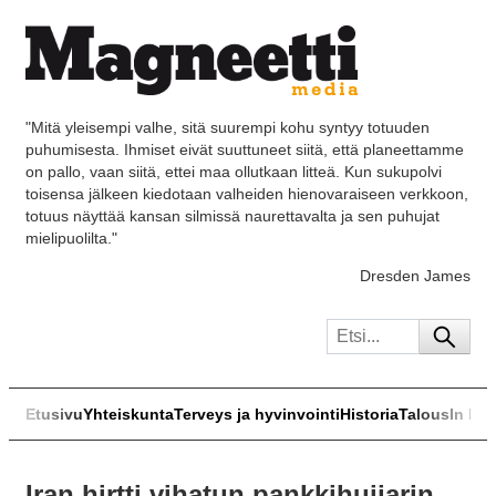
"Mitä yleisempi valhe, sitä suurempi kohu syntyy totuuden
puhumisesta. Ihmiset eivät suuttuneet siitä, että planeettamme
on pallo, vaan siitä, ettei maa ollutkaan litteä. Kun sukupolvi
toisensa jälkeen kiedotaan valheiden hienovaraiseen verkkoon,
totuus näyttää kansan silmissä naurettavalta ja sen puhujat
mielipuolilta."
Dresden James
Etusivu
Yhteiskunta
Terveys ja hyvinvointi
Historia
Talous
In Eng
Iran hirtti vihatun pankkihuijarin