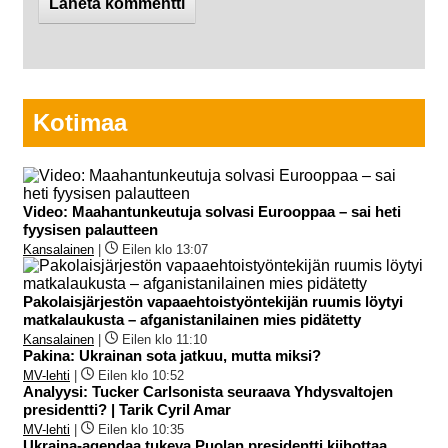
Kotimaa
Video: Maahantunkeutuja solvasi Eurooppaa – sai heti
fyysisen palautteen
Kansalainen
|
Eilen klo 13:07
Pakolaisjärjestön vapaaehtoistyöntekijän ruumis löytyi
matkalaukusta – afganistanilainen mies pidätetty
Kansalainen
|
Eilen klo 11:10
Pakina: Ukrainan sota jatkuu, mutta miksi?
MV-lehti
|
Eilen klo 10:52
Analyysi: Tucker Carlsonista seuraava Yhdysvaltojen
presidentti? | Tarik Cyril Amar
MV-lehti
|
Eilen klo 10:35
Ukraina-agendaa tukeva Puolan presidentti kiihottaa