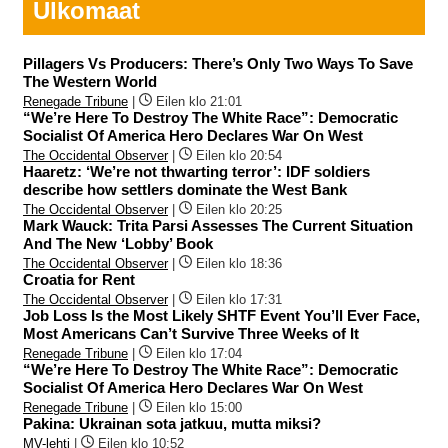
Ulkomaat
Pillagers Vs Producers: There’s Only Two Ways To Save
The Western World
Renegade Tribune
|
Eilen klo 21:01
“We’re Here To Destroy The White Race”: Democratic
Socialist Of America Hero Declares War On West
The Occidental Observer
|
Eilen klo 20:54
Haaretz: ‘We’re not thwarting terror’: IDF soldiers
describe how settlers dominate the West Bank
The Occidental Observer
|
Eilen klo 20:25
Mark Wauck: Trita Parsi Assesses The Current Situation
And The New ‘Lobby’ Book
The Occidental Observer
|
Eilen klo 18:36
Croatia for Rent
The Occidental Observer
|
Eilen klo 17:31
Job Loss Is the Most Likely SHTF Event You’ll Ever Face,
Most Americans Can’t Survive Three Weeks of It
Renegade Tribune
|
Eilen klo 17:04
“We’re Here To Destroy The White Race”: Democratic
Socialist Of America Hero Declares War On West
Renegade Tribune
|
Eilen klo 15:00
Pakina: Ukrainan sota jatkuu, mutta miksi?
MV-lehti
|
Eilen klo 10:52