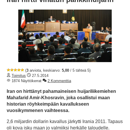
(
3
arviota, keskiarvo:
5,00
/ 5 tähteä 5)
Toimitus
27.5.2014
1874 Näyttökerrat
2 Kommenttia
Iran on hirttänyt pahamaineisen huijariliikemiehen
Mahafarid Amir-Khosravin, joka osallistui maan
historian röyhkeimpään kavallukseen
vuosikymmenen vaihteessa.
2,6 miljardin dollarin kavallus järkytti Irania 2011. Tapaus
oli kova isku maan jo valmiiksi herkälle taloudelle.