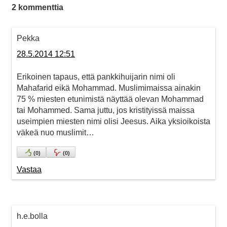
2 kommenttia
Pekka
28.5.2014 12:51
Erikoinen tapaus, että pankkihuijarin nimi oli
Mahafarid eikä Mohammad. Muslimimaissa ainakin
75 % miesten etunimistä näyttää olevan Mohammad
tai Mohammed. Sama juttu, jos kristityissä maissa
useimpien miesten nimi olisi Jeesus. Aika yksioikoista
väkeä nuo muslimit…
(
0
)
(
0
)
Vastaa
h.e.bolla