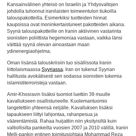
Kansainvälinen yhteisö on Israelin ja Yhdysvaltojen
johdolla tuhonnut iranilaisten toimeentulon tiukoilla
talouspakotteilla. Esimerkiksi tuotteiden hinnat
kaupoissa ovat moninkertaistuneet pakotteiden aikana.
Syynä talouspakotteille on Iranin aktiivinen vastarinta
sionistien poliittista hegemoniaa vastaan, vaikka länsi
väittää syynä olevan ainoastaan maan
ydinenergiaohjelma.
Oman lisänsä talouskriisiin tuo sisällissota Iranin
liittolaismaassa
Syyriassa
. Iran on tukenut Syyrian
hallitusta avokätisesti sen sodassa sionistien tukemia
islamistiterroristeja vastaan.
Amir-Khosravin lisäksi tuomiot luettiin 39 muulle
kavallukseen osallistuneelle. Kuolemantuomio
langetettiin yhteensä neljälle. Kavalluksen lisäksi
tapaukseen liittyi lahjontaa, rahanpesua ja
väärentämistä. Rahaa huijattiin niin yksityisiltä kuin
valtiollisilta pankeilta vuosien 2007 ja 2010 välillä. Iranin
Melli-pankin entinen toimitusjohtaja Mohammad Reza