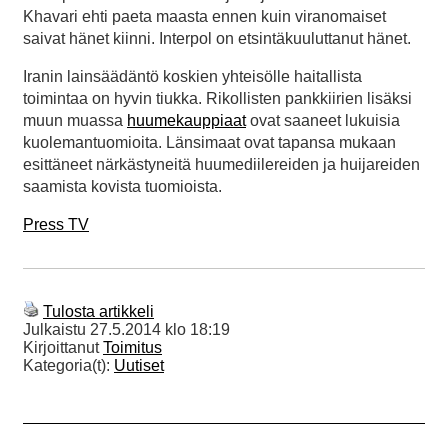
Khavari ehti paeta maasta ennen kuin viranomaiset
saivat hänet kiinni. Interpol on etsintäkuuluttanut hänet.
Iranin lainsäädäntö koskien yhteisölle haitallista
toimintaa on hyvin tiukka. Rikollisten pankkiirien lisäksi
muun muassa
huumekauppiaat
ovat saaneet lukuisia
kuolemantuomioita. Länsimaat ovat tapansa mukaan
esittäneet närkästyneitä huumediilereiden ja huijareiden
saamista kovista tuomioista.
Press TV
Tulosta artikkeli
Julkaistu
27.5.2014 klo 18:19
Kirjoittanut
Toimitus
Kategoria(t):
Uutiset