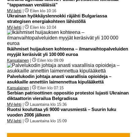
”tappamaan venäläisiä”
MV-lehti
|
Eilen klo 10:16
Ukrainan hyökkäyslennokki räjähti Bulgariassa
strategisen energiakohteen lähistöllä
MV-lehti
|
Eilen klo 10:04
Ikäihmiset huijauksen kohteena – ilmanvaihtopalveluiden
myyjät keräsivät yli 100 000 euroa
Kansalainen
|
Eilen klo 09:09
Palvelukodin johtaja anasti vaarallisia opioideja –
asukkaille annettiin laimennettua kipulääkettä
Kansalainen
|
Eilen klo 07:15
Serbian patrioottinen oppositio protestoi lujasti Ukrainan
diktaattorin vierailua Belgradissa
MV-lehti
|
Lauantaina klo 15:36
Ruotsi kouluttaa yli 9000 varusmiestä – Suurin luku
vuoden 2006 jälkeen
MV-lehti
|
Lauantaina klo 15:09