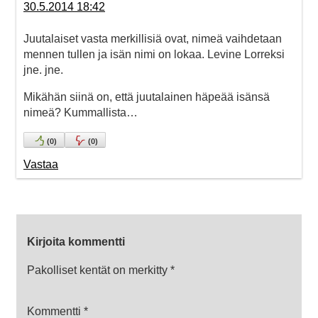
30.5.2014 18:42
Juutalaiset vasta merkillisiä ovat, nimeä vaihdetaan
mennen tullen ja isän nimi on lokaa. Levine Lorreksi
jne. jne.
Mikähän siinä on, että juutalainen häpeää isänsä
nimeä? Kummallista…
(
0
)
(
0
)
Vastaa
Kirjoita kommentti
Pakolliset kentät on merkitty
*
Kommentti
*